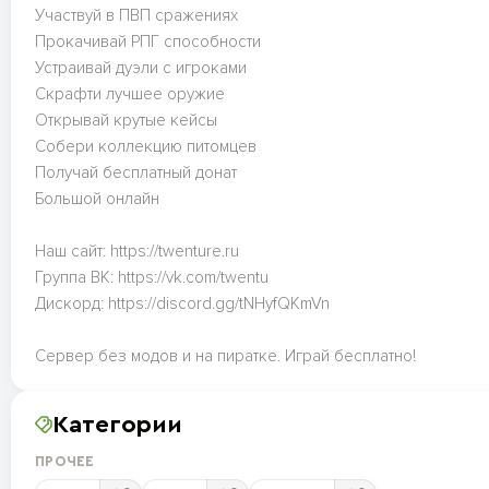
Участвуй в ПВП сражениях
Прокачивай РПГ способности
Устраивай дуэли с игроками
Скрафти лучшее оружие
Открывай крутые кейсы
Собери коллекцию питомцев
Получай бесплатный донат
Большой онлайн
Наш сайт: https://twenture.ru
Группа ВК: https://vk.com/twentu
Дискорд: https://discord.gg/tNHyfQKmVn
Сервер без модов и на пиратке. Играй бесплатно!
Категории
ПРОЧЕЕ