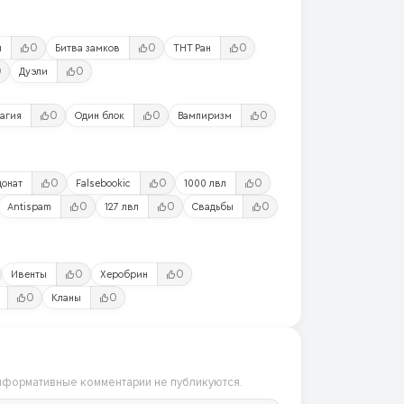
0
0
0
ы
Битва замков
ТНТ Ран
0
0
Дуэли
0
0
0
агия
Один блок
Вампиризм
0
0
0
донат
Falsebookic
1000 лвл
0
0
0
Antispam
127 лвл
Свадьбы
0
0
Ивенты
Херобрин
0
0
Кланы
нформативные комментарии не публикуются.