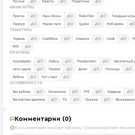
0
0
0
Пустые
Квесты
Пиратские
МИНИ-ИГРЫ
0
0
0
Прятки
Лаки блоки
Пейнтбол
Голодные игр
0
0
0
Паркур
Марио пати
Quake
Моб арена
ТЕМАТИКА
0
0
0
0
Тюрьма
Скайблок
Анархия
Гриф
М
0
RPG
ПЛАГИНЫ
0
0
0
Hypixelpets
Кейсы
Floodprotect
Бесплатный 
0
0
0
0
Авто-шахта
Приват
Донат
Питомцы
0
0
Работы
Кит старт
ОСОБЕННОСТИ
0
0
0
0
Без вайпов
Экономика
PVE
Хардкор
0
0
0
Бесплатная админка
Fly
Оружие
Выживание
Комментарии (0)
Все комментарии проходят проверку. Слишком короткие или неи