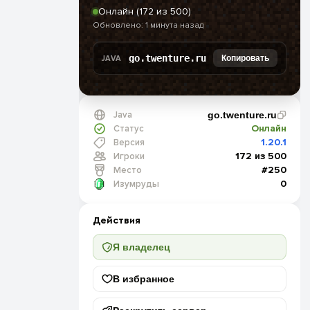
Онлайн (172 из 500)
Обновлено: 1 минута назад
go.twenture.ru
Копировать
JAVA
Java
go.twenture.ru
Онлайн
Статус
1.20.1
Версия
172 из 500
Игроки
#250
Место
0
Изумруды
Действия
Я владелец
В избранное