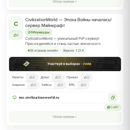
Обзор сервера
CivilizationWorld — Эпоха Войны началась!
C
сервер Майнкрафт
0
Изумруды
0
CivilizationWorld — уникальный PvP-сервер!
Присоединяйся и стань частью эпического
противостояния между Альвами и Йотунами!
36 игроков онлайн
Версия: 1.21.4
0
0
0
Ивенты
Донат
Приват
0
0
0
Анархия
Кейсы
RPG
mc.civilizationworld.ru
Сайт
Обзор сервера