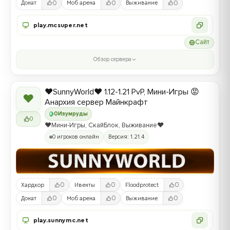
0
0
0
Донат
Моб арена
Выживание
play.mcsuper.net
Сайт
Обзор сервера
❤️SunnyWorld❤️ 1.12-1.21 PvP, Мини-Игры 😡
❤
Анархия сервер Майнкрафт
0
Изумруды
0
❤️Мини-Игры, СкайБлок, Выживание❤️
0 игроков онлайн
Версия: 1.21.4
0
0
0
Хардкор
Ивенты
Floodprotect
0
0
0
Донат
Моб арена
Выживание
play.sunnymc.net