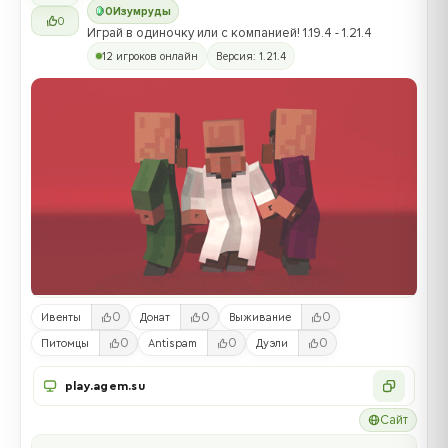
0
Изумруды
0
Играй в одиночку или с компанией! 1.19.4 - 1.21.4
12 игроков онлайн
Версия: 1.21.4
0
0
0
Ивенты
Донат
Выживание
0
0
0
Питомцы
Antispam
Дуэли
play.agem.su
Сайт