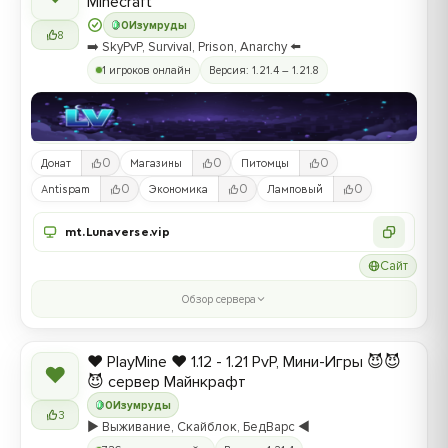
Minecraft
0
Изумруды
8
➡️ SkyPvP, Survival, Prison, Anarchy ⬅️
1 игроков онлайн
Версия: 1.21.4 – 1.21.8
0
0
0
Донат
Магазины
Питомцы
0
0
0
Antispam
Экономика
Ламповый
mt.Lunaverse.vip
Сайт
Обзор сервера
❤️ PlayMine ❤️ 1.12 - 1.21 PvP, Мини-Игры 😈😈
❤
😈 сервер Майнкрафт
0
Изумруды
3
▶️ Выживание, Скайблок, БедВарс ◀️