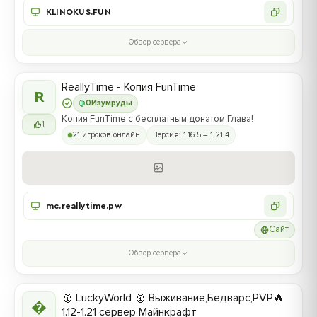
KLINOKUS.FUN
Обзор сервера
ReallyTime - Копия FunTime
R
0
Изумруды
Копия FunTime с бесплатным донатом Глава!
1
21 игроков онлайн
Версия: 1.16.5 – 1.21.4
mc.reallytime.pw
Сайт
Обзор сервера
🥇 LuckyWorld 🥇 Выживание,Бедварс,PVP🔥

1.12-1.21 сервер Майнкрафт