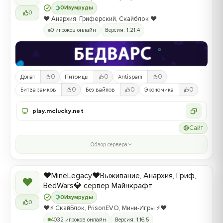
0
Изумруды
0
❤️ Анархия, Гриферский, Скайблок ❤️
0 игроков онлайн
Версия: 1.21.4
0
0
0
Донат
Питомцы
Antispam
0
0
0
Битва замков
Без вайпов
Экономика
play.mclucky.net
Сайт
Обзор сервера
❤️MineLegacy❤️Выживание, Анархия, Гриф,
❤
BedWars💎 сервер Майнкрафт
0
Изумруды
0
❤️⚡️ СкайБлок, PrisonEVO, Мини-Игры ⚡️❤️
4032 игроков онлайн
Версия: 1.16.5