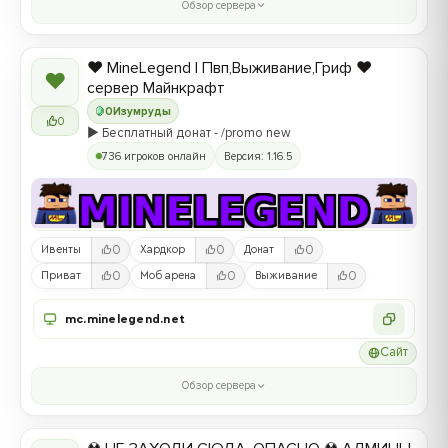
Обзор сервера
❤️ MineLegend | Пвп,Выживание,Гриф ❤️
❤
сервер Майнкрафт
0
Изумруды
0
▶️ Бесплатный донат - /promo new
736 игроков онлайн
Версия: 1.16.5
0
0
0
Ивенты
Хардкор
Донат
0
0
0
Приват
Моб арена
Выживание
mc.minelegend.net
Сайт
Обзор сервера