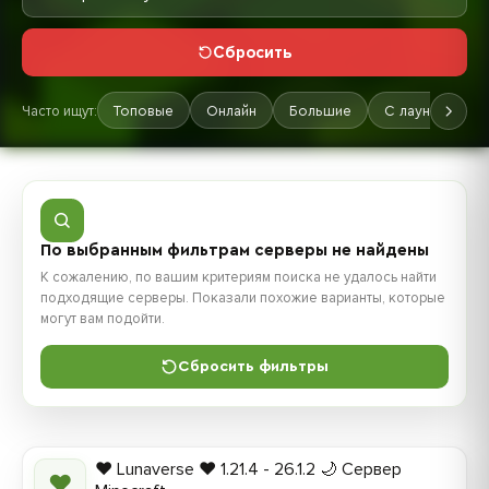
Сбросить
Часто ищут:
Топовые
Онлайн
Большие
С лаунчером
По выбранным фильтрам серверы не найдены
К сожалению, по вашим критериям поиска не удалось найти
подходящие серверы. Показали похожие варианты, которые
могут вам подойти.
Сбросить фильтры
❤️ Lunaverse ❤️ 1.21.4 - 26.1.2 🌙 Сервер
❤