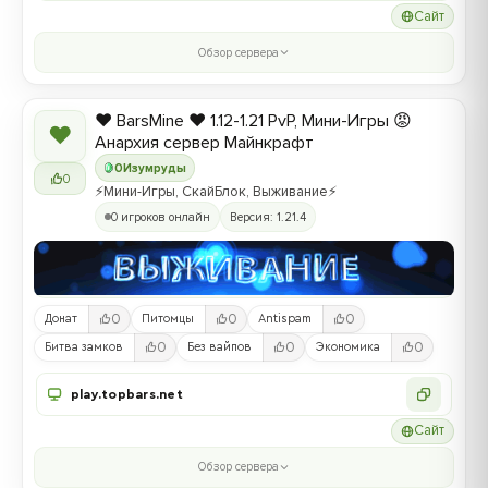
Сайт
Обзор сервера
❤️ BarsMine ❤️ 1.12-1.21 PvP, Мини-Игры 😡
❤
Анархия сервер Майнкрафт
0
Изумруды
0
⚡Мини-Игры, СкайБлок, Выживание⚡
0 игроков онлайн
Версия: 1.21.4
0
0
0
Донат
Питомцы
Antispam
0
0
0
Битва замков
Без вайпов
Экономика
play.topbars.net
Сайт
Обзор сервера