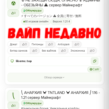
☢ НЕ ЗАХОДИ СЮДА, ОПАСНО ☢ АДМИНЫ
☢
- ОБЕЗЬЯНЫ ⚠ сервер Майнкрафт
0
Изумруды
0
⚡ すべてのバージョン ⚠ 全員に寄付 / 無料
60 игроков онлайн
Версия: 1.21.4
0
0
0
Донат
Питомцы
Antispam
0
0
0
Битва замков
Без вайпов
Экономика
likemc.top
Сайт
Обзор сервера
⎝ АНАРХИЯ 🦀 TNTLAND 🦀 АНАРХИЯ ⎠ 1.16 -
⎝
1.21 сервер Майнкрафт
0
Изумруды
0
Изумрудная броня, Уникальные крафты