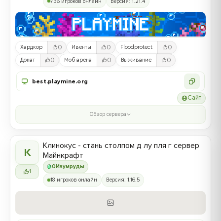
736 игроков онлайн
Версия: 1.21.4
0
0
0
Хардкор
Ивенты
Floodprotect
0
0
0
Донат
Моб арена
Выживание
best.playmine.org
Сайт
Обзор сервера
Клинокус - стань столпом д лу пля г сервер
К
Майнкрафт
0
Изумруды
1
18 игроков онлайн
Версия: 1.16.5