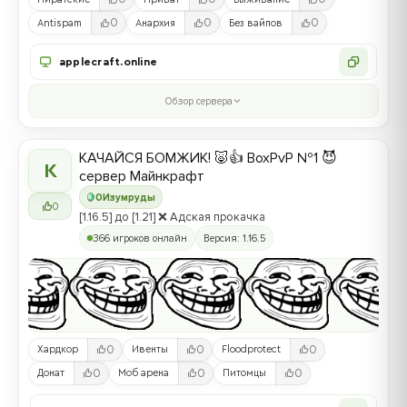
0
0
0
Antispam
Анархия
Без вайпов
applecraft.online
Обзор сервера
КАЧАЙСЯ БОМЖИК! 🐷👍 BoxPvP №1 😈
К
сервер Майнкрафт
0
Изумруды
0
[1.16.5] до [1.21] ❌ Адская прокачка
366 игроков онлайн
Версия: 1.16.5
0
0
0
Хардкор
Ивенты
Floodprotect
0
0
0
Донат
Моб арена
Питомцы