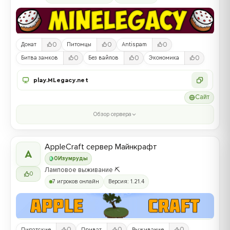
0
0
0
Донат
Питомцы
Antispam
0
0
0
Битва замков
Без вайпов
Экономика
play.MLegacy.net
Сайт
Обзор сервера
AppleCraft сервер Майнкрафт
A
0
Изумруды
Ламповое выживание ⛏️
0
7 игроков онлайн
Версия: 1.21.4
0
0
0
Пиратские
Приват
Выживание