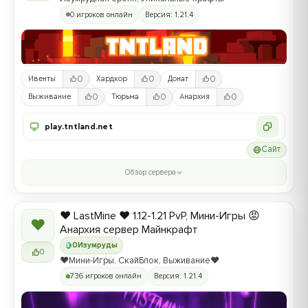
0 игроков онлайн
Версия: 1.21.4
0
0
0
Ивенты
Хардкор
Донат
0
0
0
Выживание
Тюрьма
Анархия
play.tntland.net
Сайт
Обзор сервера
❤️ LastMine ❤️ 1.12-1.21 PvP, Мини-Игры 😡
❤
Анархия сервер Майнкрафт
0
Изумруды
0
❤️Мини-Игры, СкайБлок, Выживание❤️
736 игроков онлайн
Версия: 1.21.4