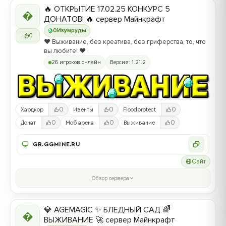
🔥 ОТКРЫТИЕ 17.02.25 КОНКУРС 5

ДОНАТОВ! 🔥 сервер Майнкрафт
0
Изумруды
0
❤️ Выживание, без креатива, без гриферства, то, что
вы любите! ❤️
26 игроков онлайн
Версия: 1.21.2
0
0
0
Хардкор
Ивенты
Floodprotect
0
0
0
Донат
Моб арена
Выживание
GR.GGMINE.RU
Сайт
Обзор сервера
💎 AGEMAGIC ✨ БЛЕДНЫЙ САД 🌈

ВЫЖИВАНИЕ 🚀 сервер Майнкрафт