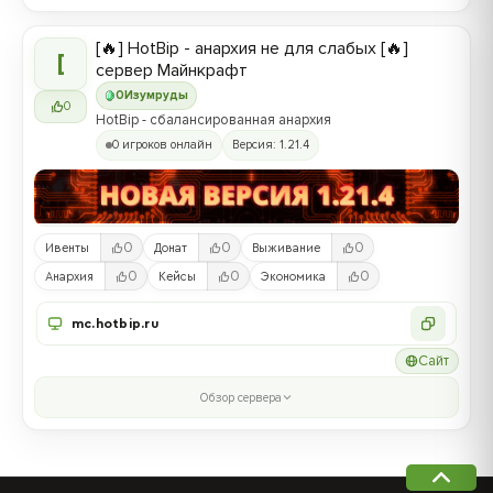
[🔥] HotBip - анархия не для слабых [🔥]
[
сервер Майнкрафт
0
Изумруды
0
HotBip - сбалансированная анархия
0 игроков онлайн
Версия: 1.21.4
0
0
0
Ивенты
Донат
Выживание
0
0
0
Анархия
Кейсы
Экономика
mc.hotbip.ru
Сайт
Обзор сервера