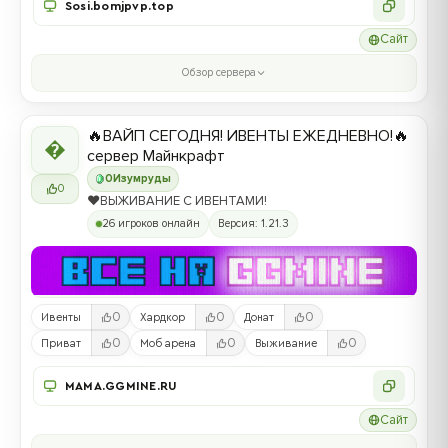
Sosi.bomjpvp.top
Сайт
Обзор сервера
🔥ВАЙП СЕГОДНЯ! ИВЕНТЫ ЕЖЕДНЕВНО!🔥

сервер Майнкрафт
0
Изумруды
0
❤️ВЫЖИВАНИЕ С ИВЕНТАМИ!
26 игроков онлайн
Версия: 1.21.3
0
0
0
Ивенты
Хардкор
Донат
0
0
0
Приват
Моб арена
Выживание
MAMA.GGMINE.RU
Сайт