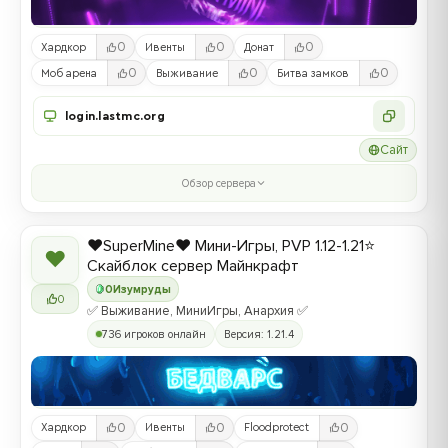
0
0
0
Хардкор
Ивенты
Донат
0
0
0
Моб арена
Выживание
Битва замков
login.lastmc.org
Сайт
Обзор сервера
❤️SuperMine❤️ Мини-Игры, PVP 1.12-1.21⭐
❤
Скайблок сервер Майнкрафт
0
Изумруды
0
✅ Выживание, МиниИгры, Анархия ✅
736 игроков онлайн
Версия: 1.21.4
0
0
0
Хардкор
Ивенты
Floodprotect