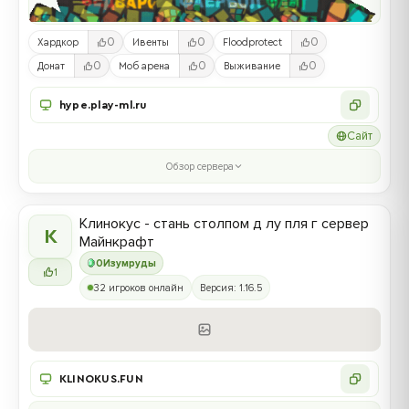
0
0
0
Хардкор
Ивенты
Floodprotect
0
0
0
Донат
Моб арена
Выживание
hype.play-ml.ru
Сайт
Обзор сервера
Клинокус - стань столпом д лу пля г сервер
К
Майнкрафт
0
Изумруды
1
32 игроков онлайн
Версия: 1.16.5
KLINOKUS.FUN