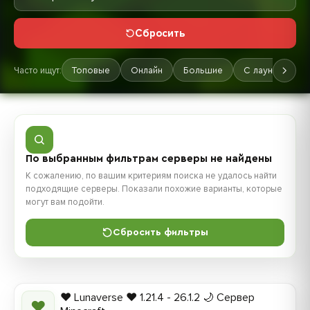
Сбросить
Часто ищут:
Топовые
Онлайн
Большие
С лаунчером
По выбранным фильтрам серверы не найдены
К сожалению, по вашим критериям поиска не удалось найти
подходящие серверы. Показали похожие варианты, которые
могут вам подойти.
Сбросить фильтры
❤️ Lunaverse ❤️ 1.21.4 - 26.1.2 🌙 Сервер
❤