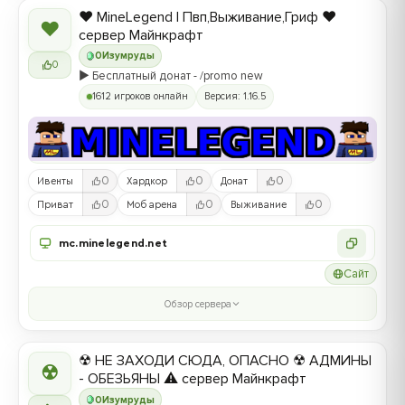
❤️ MineLegend | Пвп,Выживание,Гриф ❤️
❤
сервер Майнкрафт
0
Изумруды
0
▶️ Бесплатный донат - /promo new
1612 игроков онлайн
Версия: 1.16.5
0
0
0
Ивенты
Хардкор
Донат
0
0
0
Приват
Моб арена
Выживание
mc.minelegend.net
Сайт
Обзор сервера
☢ НЕ ЗАХОДИ СЮДА, ОПАСНО ☢ АДМИНЫ
☢
- ОБЕЗЬЯНЫ ⚠ сервер Майнкрафт
0
Изумруды