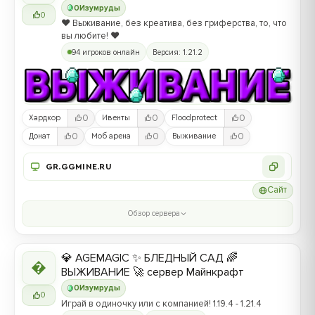
0
Изумруды
0
❤️ Выживание, без креатива, без гриферства, то, что
вы любите! ❤️
94 игроков онлайн
Версия: 1.21.2
0
0
0
Хардкор
Ивенты
Floodprotect
0
0
0
Донат
Моб арена
Выживание
GR.GGMINE.RU
Сайт
Обзор сервера
💎 AGEMAGIC ✨ БЛЕДНЫЙ САД 🌈

ВЫЖИВАНИЕ 🚀 сервер Майнкрафт
0
Изумруды
0
Играй в одиночку или с компанией! 1.19.4 - 1.21.4