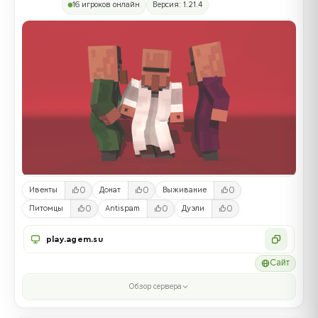
16 игроков онлайн
Версия: 1.21.4
0
0
0
Ивенты
Донат
Выживание
0
0
0
Питомцы
Antispam
Дуэли
play.agem.su
Сайт
Обзор сервера