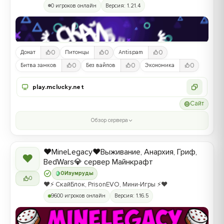
0 игроков онлайн
Версия: 1.21.4
0
0
0
Донат
Питомцы
Antispam
0
0
0
Битва замков
Без вайпов
Экономика
play.mclucky.net
Сайт
Обзор сервера
❤️MineLegacy❤️Выживание, Анархия, Гриф,
❤
BedWars💎 сервер Майнкрафт
0
Изумруды
0
❤️⚡️ СкайБлок, PrisonEVO, Мини-Игры ⚡️❤️
9600 игроков онлайн
Версия: 1.16.5