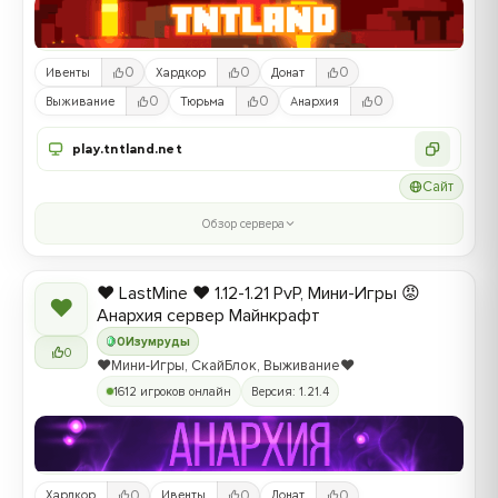
0
0
0
Ивенты
Хардкор
Донат
0
0
0
Выживание
Тюрьма
Анархия
play.tntland.net
Сайт
Обзор сервера
❤️ LastMine ❤️ 1.12-1.21 PvP, Мини-Игры 😡
❤
Анархия сервер Майнкрафт
0
Изумруды
0
❤️Мини-Игры, СкайБлок, Выживание❤️
1612 игроков онлайн
Версия: 1.21.4
0
0
0
Хардкор
Ивенты
Донат