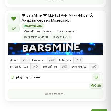
❤️ BarsMine ❤️ 1.12-1.21 PvP, Мини-Игры 😡
❤
Анархия сервер Майнкрафт
0
Изумруды
0
⚡Мини-Игры, СкайБлок, Выживание⚡
0 игроков онлайн
Версия: 1.21.4
0
0
0
Донат
Питомцы
Antispam
0
0
0
Битва замков
Без вайпов
Экономика
play.topbars.net
Сайт
Обзор сервера