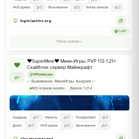
0
0
0
Моб арена
Выживание
Битва замков
login.lastmc.org
Сайт
Обзор сервера
❤️SuperMine❤️ Мини-Игры, PVP 1.12-1.21⭐
❤
Скайблок сервер Майнкрафт
0
Изумруды
0
✅ Выживание, МиниИгры, Анархия ✅
1612 игроков онлайн
Версия: 1.21.4
0
0
0
Хардкор
Ивенты
Floodprotect
0
0
0
Донат
Моб арена
Выживание
play.mcsuper.net