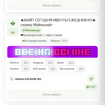
Обзор сервера
🔥ВАЙП СЕГОДНЯ! ИВЕНТЫ ЕЖЕДНЕВНО!🔥

сервер Майнкрафт
0
Изумруды
0
❤️ВЫЖИВАНИЕ С ИВЕНТАМИ!
94 игроков онлайн
Версия: 1.21.3
0
0
0
Ивенты
Хардкор
Донат
0
0
0
Приват
Моб арена
Выживание
MAMA.GGMINE.RU
Сайт
Обзор сервера