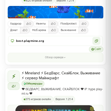
1620 игроков онлайн
Версия: 1.21.4
0
0
0
Хардкор
Ивенты
Floodprotect
0
0
0
Донат
Моб арена
Выживание
best.playmine.org
Сайт
Обзор сервера
⚡ Mineland ⚡ БедВарс, СкайБлок, Выживание
⚡
⚡ сервер Майнкрафт
0
Изумруды
1
❤️ БЕДВАРС, ВЫЖИВАНИЕ, СКАЙБЛОК ❤️ IP: hype.play-
ml.ru ❤️
375 игроков онлайн
Версия: 1.21.4