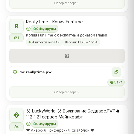
Обзор сервера
ReallyTime - Копия FunTime
R
0
Изумруды
Копия FunTime с бесплатным донатом Глава!
1
54 игроков онлайн
Версия: 1.16.5 – 1.21.4
mc.reallytime.pw
Сайт
Обзор сервера
🥇 LuckyWorld 🥇 Выживание,Бедварс,PVP🔥

1.12-1.21 сервер Майнкрафт
0
Изумруды
0
❤️ Анархия, Гриферский, Скайблок ❤️