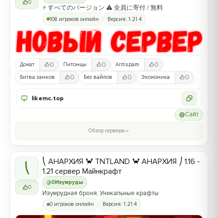
0
⚡ すべてのバージョン ⚠ 全員に寄付 / 無料
108 игроков онлайн
Версия: 1.21.4
0
0
0
Донат
Питомцы
Antispam
0
0
0
Битва замков
Без вайпов
Экономика
likemc.top
Сайт
Обзор сервера
⎝ АНАРХИЯ 🦀 TNTLAND 🦀 АНАРХИЯ ⎠ 1.16 -
⎝
1.21 сервер Майнкрафт
0
Изумруды
0
Изумрудная броня, Уникальные крафты
0 игроков онлайн
Версия: 1.21.4