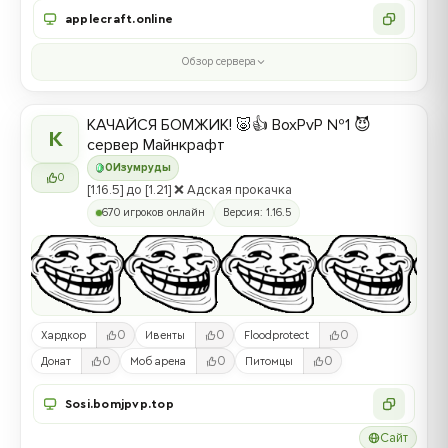
applecraft.online
Обзор сервера
КАЧАЙСЯ БОМЖИК! 🐷👍 BoxPvP №1 😈
К
сервер Майнкрафт
0
Изумруды
0
[1.16.5] до [1.21] ❌ Адская прокачка
670 игроков онлайн
Версия: 1.16.5
0
0
0
Хардкор
Ивенты
Floodprotect
0
0
0
Донат
Моб арена
Питомцы
Sosi.bomjpvp.top
Сайт