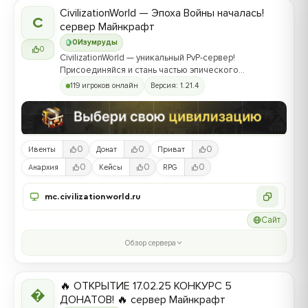
CivilizationWorld — Эпоха Войны началась!
C
сервер Майнкрафт
0
Изумруды
0
CivilizationWorld — уникальный PvP-сервер!
Присоединяйся и стань частью эпического
противостояния между Альвами и Йотунами!
119 игроков онлайн
Версия: 1.21.4
0
0
0
Ивенты
Донат
Приват
0
0
0
Анархия
Кейсы
RPG
mc.civilizationworld.ru
Сайт
Обзор сервера
🔥 ОТКРЫТИЕ 17.02.25 КОНКУРС 5

ДОНАТОВ! 🔥 сервер Майнкрафт