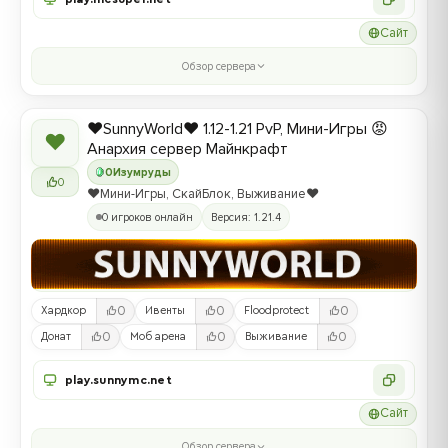
Сайт
Обзор сервера
❤️SunnyWorld❤️ 1.12-1.21 PvP, Мини-Игры 😡
❤
Анархия сервер Майнкрафт
0
Изумруды
0
❤️Мини-Игры, СкайБлок, Выживание❤️
0 игроков онлайн
Версия: 1.21.4
0
0
0
Хардкор
Ивенты
Floodprotect
0
0
0
Донат
Моб арена
Выживание
play.sunnymc.net
Сайт
Обзор сервера