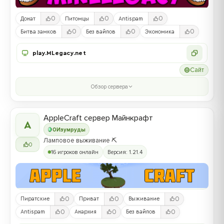
0
0
0
Донат
Питомцы
Antispam
0
0
0
Битва замков
Без вайпов
Экономика
play.MLegacy.net
Сайт
Обзор сервера
AppleCraft сервер Майнкрафт
A
0
Изумруды
Ламповое выживание ⛏️
0
16 игроков онлайн
Версия: 1.21.4
0
0
0
Пиратские
Приват
Выживание
0
0
0
Antispam
Анархия
Без вайпов