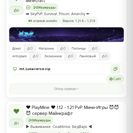
Minecraft
0
Изумруды
8
➡️ SkyPvP, Survival, Prison, Anarchy ⬅️
4 игроков онлайн
Версия: 1.21.4 – 1.21.8
0
0
0
Донат
Магазины
Питомцы
0
0
0
Antispam
Экономика
Ламповый
mt.Lunaverse.vip
Сайт
Обзор сервера
❤️ PlayMine ❤️ 1.12 - 1.21 PvP, Мини-Игры 😈😈
❤
😈 сервер Майнкрафт
0
Изумруды
1
▶️ Выживание, Скайблок, БедВарс ◀️