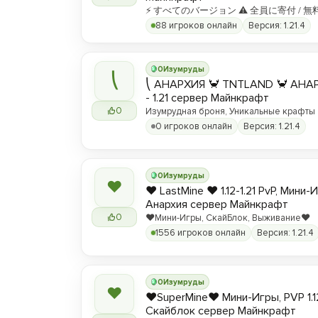
⚡ すべてのバージョン ⚠ 全員に寄付 / 無
88 игроков онлайн
Версия: 1.21.4
0
Изумруды
⎝
⎝ АНАРХИЯ 🦀 TNTLAND 🦀 АНАРХ
- 1.21 сервер Майнкрафт
0
Изумрудная броня, Уникальные крафты
0 игроков онлайн
Версия: 1.21.4
0
Изумруды
❤
❤️ LastMine ❤️ 1.12-1.21 PvP, Мини-
Анархия сервер Майнкрафт
0
❤️Мини-Игры, СкайБлок, Выживание❤️
1556 игроков онлайн
Версия: 1.21.4
0
Изумруды
❤
❤️SuperMine❤️ Мини-Игры, PVP 1.1
Скайблок сервер Майнкрафт