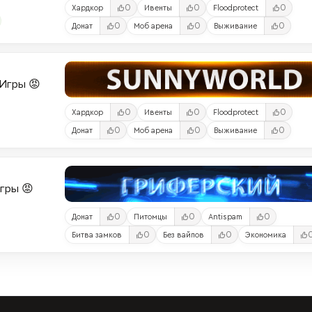
0
0
0
Хардкор
Ивенты
Floodprotect
0
0
0
Донат
Моб арена
Выживание
и-Игры 😡
0
0
0
Хардкор
Ивенты
Floodprotect
0
0
0
Донат
Моб арена
Выживание
Игры 😡
0
0
0
Донат
Питомцы
Antispam
0
0
Битва замков
Без вайпов
Экономика