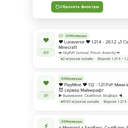
Сбросить фильтры
0
Изумруды
❤
❤️ Lunaverse ❤️ 1.21.4 - 26.1.2 🌙 
Minecraft
8
➡️ SkyPvP, Survival, Prison, Anarchy ⬅️
2 игроков онлайн
Версия: 1.21.4 – 1.
0
Изумруды
❤
❤️ PlayMine ❤️ 1.12 - 1.21 PvP, Мин
😈 сервер Майнкрафт
1
▶️ Выживание, Скайблок, БедВарс ◀️
1540 игроков онлайн
Версия: 1.21.4
0
Изумруды
⚡
⚡ Mineland ⚡ БедВарс, СкайБлок,