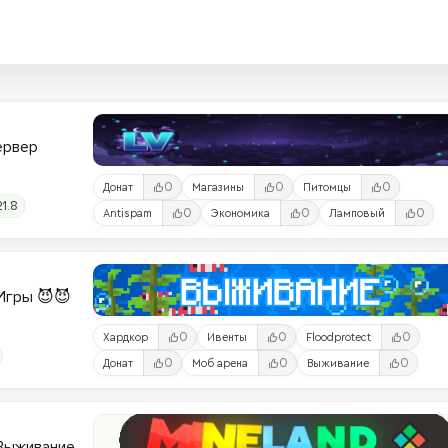
Сервер
0
0
0
Донат
Магазины
Питомцы
21.8
0
0
0
Antispam
Экономика
Ламповый
и-Игры 😈😈
0
0
0
Хардкор
Ивенты
Floodprotect
0
0
0
Донат
Моб арена
Выживание
 Выживание