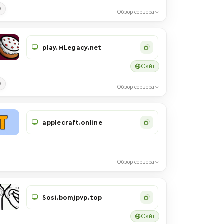
0
Обзор сервера
play.MLegacy.net
Сайт
0
Обзор сервера
applecraft.online
Обзор сервера
Sosi.bomjpvp.top
Сайт