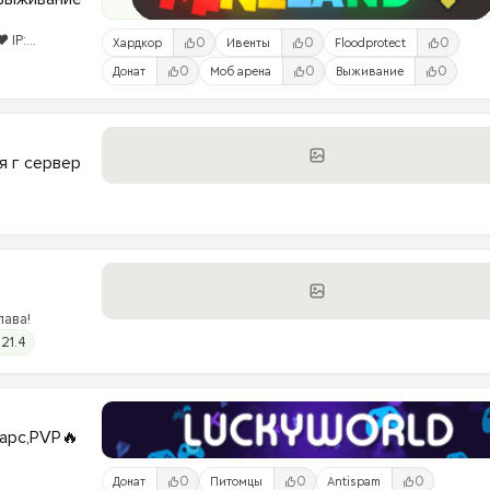
 IP:
0
0
0
Хардкор
Ивенты
Floodprotect
0
0
0
Донат
Моб арена
Выживание
я г сервер
лава!
.21.4
варс,PVP🔥
0
0
0
Донат
Питомцы
Antispam