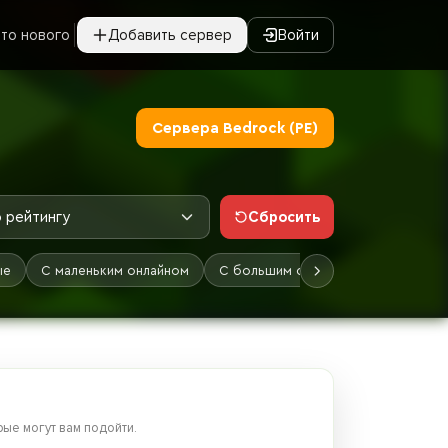
то нового
Добавить сервер
Войти
Сервера Bedrock (PE)
Сбросить
 рейтингу
ые
С маленьким онлайном
С большим онлайном
Лучшие
ые могут вам подойти.