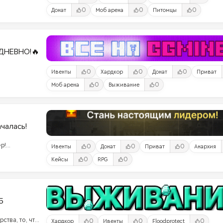
0
0
0
Донат
Моб арена
Питомцы
ДНЕВНО!🔥
0
0
0
Ивенты
Хардкор
Донат
Приват
0
0
Моб арена
Выживание
ачалась!
р!
0
0
0
Ивенты
Донат
Приват
Анархия
ого
0
0
Кейсы
RPG
ами!
5
ства, то, что
0
0
0
Хардкор
Ивенты
Floodprotect