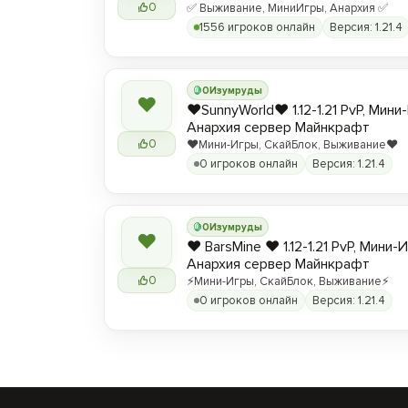
0
✅ Выживание, МиниИгры, Анархия ✅
1556 игроков онлайн
Версия: 1.21.4
0
Изумруды
❤
❤️SunnyWorld❤️ 1.12-1.21 PvP, Мин
Анархия сервер Майнкрафт
0
❤️Мини-Игры, СкайБлок, Выживание❤️
0 игроков онлайн
Версия: 1.21.4
0
Изумруды
❤
❤️ BarsMine ❤️ 1.12-1.21 PvP, Мини-
Анархия сервер Майнкрафт
0
⚡Мини-Игры, СкайБлок, Выживание⚡
0 игроков онлайн
Версия: 1.21.4