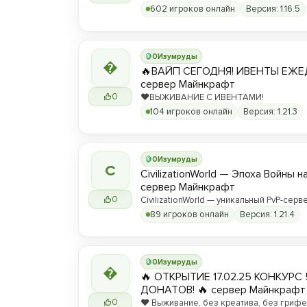
602 игроков онлайн
Версия: 1.16.5
0
Изумруды

🔥ВАЙП СЕГОДНЯ! ИВЕНТЫ ЕЖЕ
сервер Майнкрафт
0
❤️ВЫЖИВАНИЕ С ИВЕНТАМИ!
104 игроков онлайн
Версия: 1.21.3
0
Изумруды
C
CivilizationWorld — Эпоха Войны н
сервер Майнкрафт
0
CivilizationWorld — уникальный PvP-серве
Присоединяйся и стань частью эпическ
89 игроков онлайн
Версия: 1.21.4
противостояния между Альвами и Йотун
0
Изумруды

🔥 ОТКРЫТИЕ 17.02.25 КОНКУРС 
ДОНАТОВ! 🔥 сервер Майнкрафт
0
❤️ Выживание, без креатива, без грифер