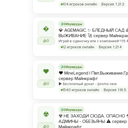
вы любите! ❤️
104 игроков онлайн
Версия: 1.21.2
0
Изумруды

💎 AGEMAGIC ✨ БЛЕДНЫЙ САД 
ВЫЖИВАНИЕ 🚀 сервер Майнкра
0
Играй в одиночку или с компанией! 1.19.4 
12 игроков онлайн
Версия: 1.21.4
0
Изумруды
❤
❤️ MineLegend | Пвп,Выживание,Г
сервер Майнкрафт
0
▶️ Бесплатный донат - /promo new
1540 игроков онлайн
Версия: 1.16.5
0
Изумруды
☢
☢ НЕ ЗАХОДИ СЮДА, ОПАСНО 
АДМИНЫ - ОБЕЗЬЯНЫ ⚠ сервер
Майнкрафт
0