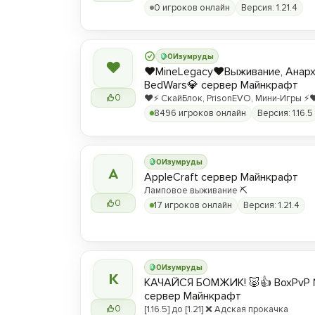
0 игроков онлайн
Версия: 1.21.4
0
Изумруды
❤
❤️MineLegacy❤️Выживание, Анарх
BedWars💎 сервер Майнкрафт
0
❤️⚡️ СкайБлок, PrisonEVO, Мини-Игры ⚡️❤
8496 игроков онлайн
Версия: 1.16.5
0
Изумруды
A
AppleCraft сервер Майнкрафт
Ламповое выживание ⛏️
0
17 игроков онлайн
Версия: 1.21.4
0
Изумруды
К
КАЧАЙСЯ БОМЖИК! 🐷👍 BoxPvP 
сервер Майнкрафт
0
[1.16.5] до [1.21] ❌ Адская прокачка