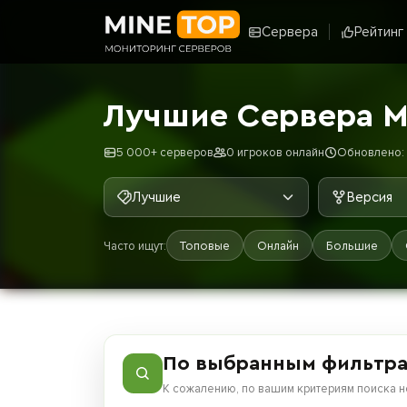
Сервера
Рейтинг
Лучшие Сервера 
5 000+ серверов
0 игроков онлайн
Обновлено: 8
Лучшие
Версия
Часто ищут:
Топовые
Онлайн
Большие
По выбранным фильтра
К сожалению, по вашим критериям поиска н