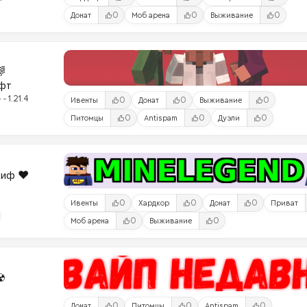
0
0
0
Донат
Моб арена
Выживание

фт
- 1.21.4
0
0
0
Ивенты
Донат
Выживание
0
0
0
Питомцы
Antispam
Дуэли
риф ❤️
0
0
0
Ивенты
Хардкор
Донат
Приват
0
0
Моб арена
Выживание
☢
0
0
0
Донат
Питомцы
Antispam