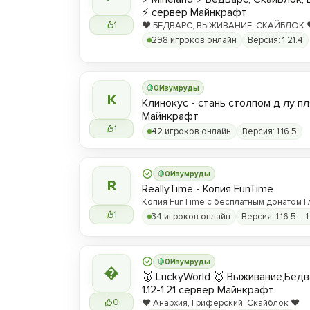
⚡ сервер Майнкрафт
1
❤️ БЕДВАРС, ВЫЖИВАНИЕ, СКАЙБЛОК ❤️
hype.play-ml.ru ❤️
298 игроков онлайн
Версия: 1.21.4
0
Изумруды
К
Клинокус - стань столпом д лу пл
Майнкрафт
1
42 игроков онлайн
Версия: 1.16.5
0
Изумруды
R
ReallyTime - Копия FunTime
Копия FunTime с бесплатным донатом Г
1
34 игроков онлайн
Версия: 1.16.5 – 1
0
Изумруды

🥇 LuckyWorld 🥇 Выживание,Бед
1.12-1.21 сервер Майнкрафт
0
❤️ Анархия, Гриферский, Скайблок ❤️