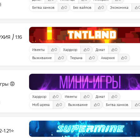
料
0
0
Битва замков
Без вайпов
Экономика
ИЯ ⎠ 1.16
0
0
0
Ивенты
Хардкор
Донат
0
0
0
Выживание
Тюрьма
Анархия
Игры 😡
0
0
0
Хардкор
Ивенты
Донат
0
0
Моб арена
Выживание
Битва замков
2-1.21⭐