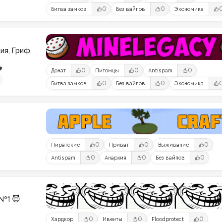
0
0
Битва замков
Без вайпов
Экономика
ия, Гриф,
️
0
0
0
Донат
Питомцы
Antispam
0
0
Битва замков
Без вайпов
Экономика
0
0
0
Пиратские
Приват
Выживание
0
0
0
Antispam
Анархия
Без вайпов
№1 😈
0
0
0
Хардкор
Ивенты
Floodprotect