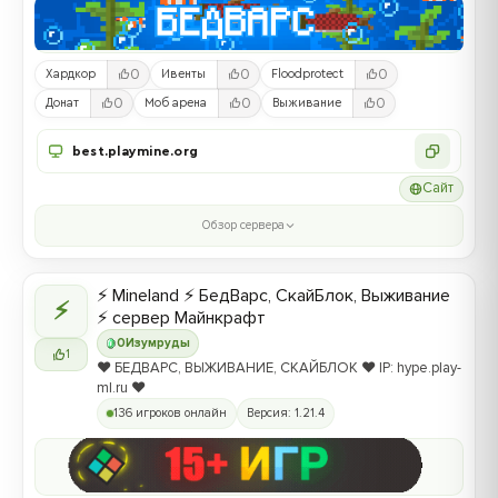
0
0
0
Хардкор
Ивенты
Floodprotect
0
0
0
Донат
Моб арена
Выживание
best.playmine.org
Сайт
Обзор сервера
⚡ Mineland ⚡ БедВарс, СкайБлок, Выживание
⚡
⚡ сервер Майнкрафт
0
Изумруды
1
❤️ БЕДВАРС, ВЫЖИВАНИЕ, СКАЙБЛОК ❤️ IP: hype.play-
ml.ru ❤️
136 игроков онлайн
Версия: 1.21.4