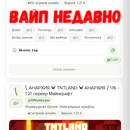
102 игроков онлайн
Версия: 1.21.4
0
0
0
Донат
Питомцы
Antispam
0
0
0
Битва замков
Без вайпов
Экономика
likemc.top
Сайт
Обзор сервера
⎝ АНАРХИЯ 🦀 TNTLAND 🦀 АНАРХИЯ ⎠ 1.16 -
⎝
1.21 сервер Майнкрафт
0
Изумруды
0
Изумрудная броня, Уникальные крафты
0 игроков онлайн
Версия: 1.21.4