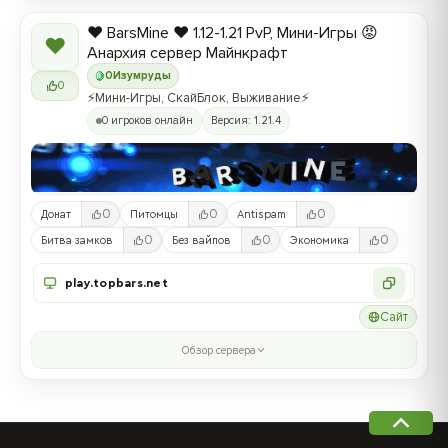
❤️ BarsMine ❤️ 1.12-1.21 PvP, Мини-Игры 😡
❤
Анархия сервер Майнкрафт
0
Изумруды
0
⚡Мини-Игры, СкайБлок, Выживание⚡
0 игроков онлайн
Версия: 1.21.4
0
0
0
Донат
Питомцы
Antispam
0
0
0
Битва замков
Без вайпов
Экономика
play.topbars.net
Сайт
Обзор сервера