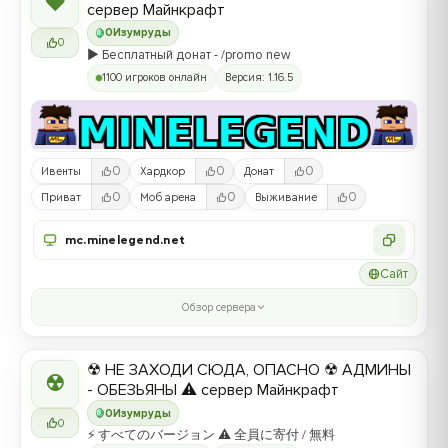
❤
сервер Майнкрафт
0
Изумруды
0
▶️ Бесплатный донат - /promo new
1100 игроков онлайн
Версия: 1.16.5
0
0
0
Ивенты
Хардкор
Донат
0
0
0
Приват
Моб арена
Выживание
mc.minelegend.net
Сайт
Обзор сервера
☢ НЕ ЗАХОДИ СЮДА, ОПАСНО ☢ АДМИНЫ
☢
- ОБЕЗЬЯНЫ ⚠ сервер Майнкрафт
0
Изумруды
0
⚡ すべてのバージョン ⚠ 全員に寄付 / 無料