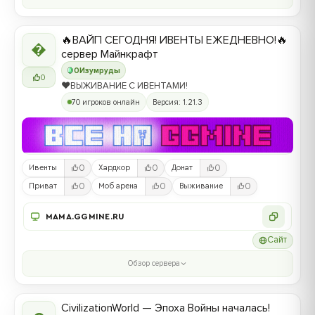
🔥ВАЙП СЕГОДНЯ! ИВЕНТЫ ЕЖЕДНЕВНО!🔥

сервер Майнкрафт
0
Изумруды
0
❤️ВЫЖИВАНИЕ С ИВЕНТАМИ!
70 игроков онлайн
Версия: 1.21.3
0
0
0
Ивенты
Хардкор
Донат
0
0
0
Приват
Моб арена
Выживание
MAMA.GGMINE.RU
Сайт
Обзор сервера
CivilizationWorld — Эпоха Войны началась!