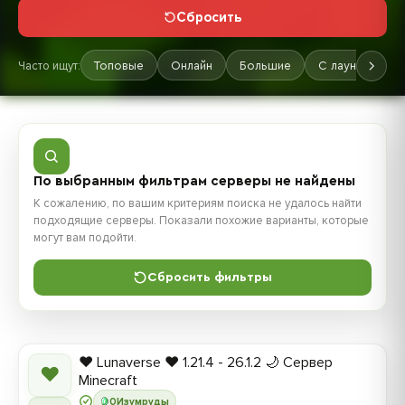
Сбросить
Часто ищут:
Топовые
Онлайн
Большие
С лаунчером
По выбранным фильтрам серверы не найдены
К сожалению, по вашим критериям поиска не удалось найти
подходящие серверы. Показали похожие варианты, которые
могут вам подойти.
Сбросить фильтры
❤️ Lunaverse ❤️ 1.21.4 - 26.1.2 🌙 Сервер
❤
Minecraft
0
Изумруды