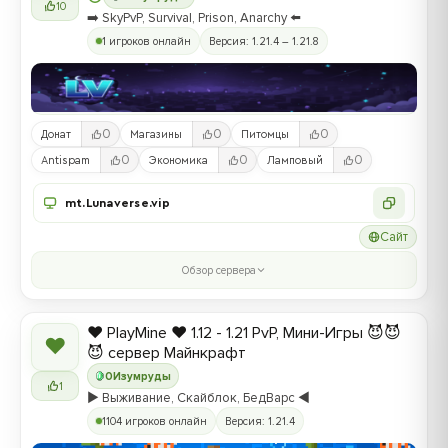
10
➡️ SkyPvP, Survival, Prison, Anarchy ⬅️
1 игроков онлайн
Версия: 1.21.4 – 1.21.8
0
0
0
Донат
Магазины
Питомцы
0
0
0
Antispam
Экономика
Ламповый
mt.Lunaverse.vip
Сайт
Обзор сервера
❤️ PlayMine ❤️ 1.12 - 1.21 PvP, Мини-Игры 😈😈
❤
😈 сервер Майнкрафт
0
Изумруды
1
▶️ Выживание, Скайблок, БедВарс ◀️
1104 игроков онлайн
Версия: 1.21.4