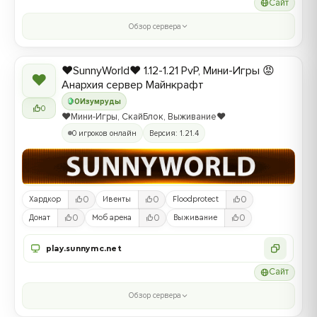
Сайт
Обзор сервера
❤️SunnyWorld❤️ 1.12-1.21 PvP, Мини-Игры 😡
❤
Анархия сервер Майнкрафт
0
Изумруды
0
❤️Мини-Игры, СкайБлок, Выживание❤️
0 игроков онлайн
Версия: 1.21.4
0
0
0
Хардкор
Ивенты
Floodprotect
0
0
0
Донат
Моб арена
Выживание
play.sunnymc.net
Сайт
Обзор сервера