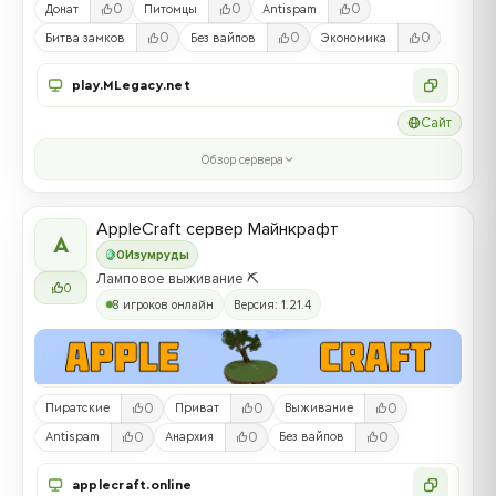
0
0
0
Донат
Питомцы
Antispam
0
0
0
Битва замков
Без вайпов
Экономика
play.MLegacy.net
Сайт
Обзор сервера
AppleCraft сервер Майнкрафт
A
0
Изумруды
Ламповое выживание ⛏️
0
8 игроков онлайн
Версия: 1.21.4
0
0
0
Пиратские
Приват
Выживание
0
0
0
Antispam
Анархия
Без вайпов
applecraft.online