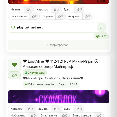
0
0
0
Ивенты
Хардкор
Донат
0
0
0
Выживание
Тюрьма
Анархия
play.tntland.net
Сайт
Обзор сервера
❤️ LastMine ❤️ 1.12-1.21 PvP, Мини-Игры 😡
❤
Анархия сервер Майнкрафт
0
Изумруды
0
❤️Мини-Игры, СкайБлок, Выживание❤️
1104 игроков онлайн
Версия: 1.21.4
0
0
0
Хардкор
Ивенты
Донат
0
0
0
Моб арена
Выживание
Битва замков