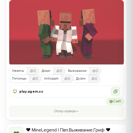
0
0
0
Ивенты
Донат
Выживание
0
0
0
Питомцы
Antispam
Дуэли
play.agem.su
Сайт
Обзор сервера
❤️ MineLegend | Пвп,Выживание,Гриф ❤️