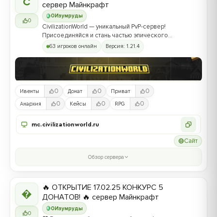
C
сервер Майнкрафт
0
Изумруды
0
CivilizationWorld — уникальный PvP-сервер!
Присоединяйся и стань частью эпического
противостояния между Альвами и Йотунами!
63 игроков онлайн
Версия: 1.21.4
0
0
0
Ивенты
Донат
Приват
0
0
0
Анархия
Кейсы
RPG
mc.civilizationworld.ru
Сайт
Обзор сервера
🔥 ОТКРЫТИЕ 17.02.25 КОНКУРС 5

ДОНАТОВ! 🔥 сервер Майнкрафт
0
Изумруды
0