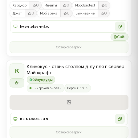
0
0
0
Хардкор
Ивенты
Floodprotect
0
0
0
Донат
Моб арена
Выживание
hype.play-ml.ru
Сайт
Обзор сервера
Клинокус - стань столпом д лу пля г сервер
К
Майнкрафт
0
Изумруды
1
35 игроков онлайн
Версия: 1.16.5
KLINOKUS.FUN
Обзор сервера