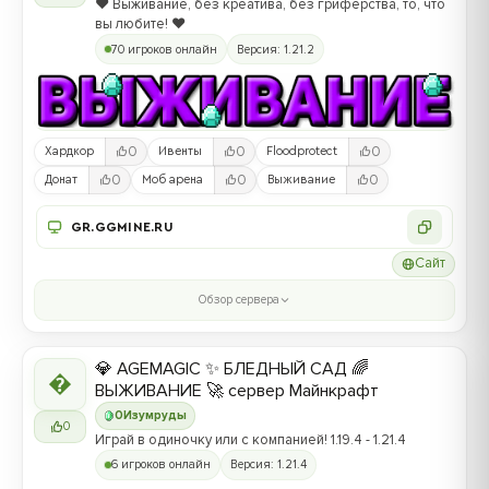
❤️ Выживание, без креатива, без гриферства, то, что
вы любите! ❤️
70 игроков онлайн
Версия: 1.21.2
0
0
0
Хардкор
Ивенты
Floodprotect
0
0
0
Донат
Моб арена
Выживание
GR.GGMINE.RU
Сайт
Обзор сервера
💎 AGEMAGIC ✨ БЛЕДНЫЙ САД 🌈

ВЫЖИВАНИЕ 🚀 сервер Майнкрафт
0
Изумруды
0
Играй в одиночку или с компанией! 1.19.4 - 1.21.4
6 игроков онлайн
Версия: 1.21.4