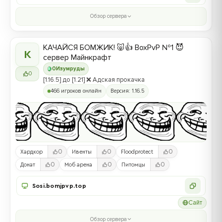
Обзор сервера
КАЧАЙСЯ БОМЖИК! 🐷👍 BoxPvP №1 😈
К
сервер Майнкрафт
0
Изумруды
0
[1.16.5] до [1.21] ❌ Адская прокачка
466 игроков онлайн
Версия: 1.16.5
0
0
0
Хардкор
Ивенты
Floodprotect
0
0
0
Донат
Моб арена
Питомцы
Sosi.bomjpvp.top
Сайт
Обзор сервера