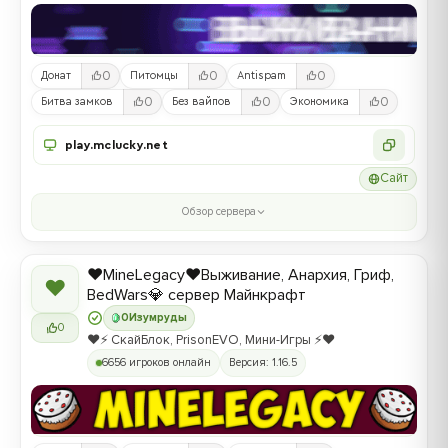
0
0
0
Донат
Питомцы
Antispam
0
0
0
Битва замков
Без вайпов
Экономика
play.mclucky.net
Сайт
Обзор сервера
❤️MineLegacy❤️Выживание, Анархия, Гриф,
❤
BedWars💎 сервер Майнкрафт
0
Изумруды
0
❤️⚡️ СкайБлок, PrisonEVO, Мини-Игры ⚡️❤️
6656 игроков онлайн
Версия: 1.16.5