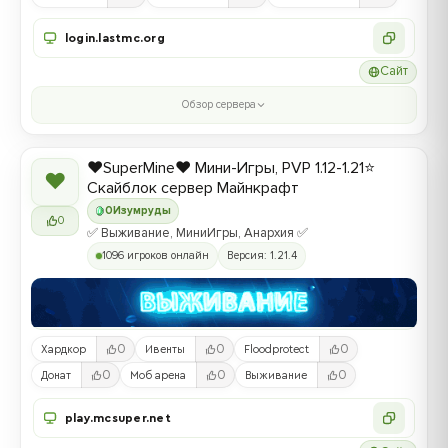
login.lastmc.org
Сайт
Обзор сервера
❤️SuperMine❤️ Мини-Игры, PVP 1.12-1.21⭐
❤
Скайблок сервер Майнкрафт
0
Изумруды
0
✅ Выживание, МиниИгры, Анархия ✅
1096 игроков онлайн
Версия: 1.21.4
0
0
0
Хардкор
Ивенты
Floodprotect
0
0
0
Донат
Моб арена
Выживание
play.mcsuper.net