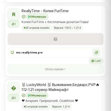
ReallyTime - Копия FunTime
R
0
Изумруды
Копия FunTime с бесплатным донатом Глава!
1
28 игроков онлайн
Версия: 1.16.5 – 1.21.4
mc.reallytime.pw
Сайт
Обзор сервера
🥇 LuckyWorld 🥇 Выживание,Бедварс,PVP🔥

1.12-1.21 сервер Майнкрафт
0
Изумруды
0
❤️ Анархия, Гриферский, Скайблок ❤️
0 игроков онлайн
Версия: 1.21.4