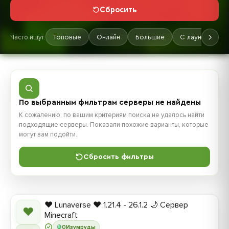
Сбросить
Часто ищут:
Топовые
Онлайн
Большие
С лаунчером
По выбранным фильтрам серверы не найдены
К сожалению, по вашим критериям поиска не удалось найти
подходящие серверы. Показали похожие варианты, которые
могут вам подойти.
Сбросить фильтры
❤️ Lunaverse ❤️ 1.21.4 - 26.1.2 🌙 Сервер
❤
Minecraft
0
Изумруды