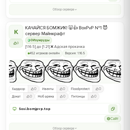
Обзор сервера
КАЧАЙСЯ БОМЖИК! 🐷👍 BoxPvP №1 😈
К
сервер Майнкрафт
0
Изумруды
0
[1.16.5] до [1.21] ❌ Адская прокачка
452 игроков онлайн
Версия: 1.16.5
0
0
0
Хардкор
Ивенты
Floodprotect
0
0
0
Донат
Моб арена
Питомцы
Sosi.bomjpvp.top
Сайт
Обзор сервера