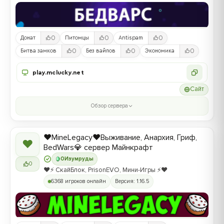
0
0
0
Донат
Питомцы
Antispam
0
0
0
Битва замков
Без вайпов
Экономика
play.mclucky.net
Сайт
Обзор сервера
❤️MineLegacy❤️Выживание, Анархия, Гриф,
❤
BedWars💎 сервер Майнкрафт
0
Изумруды
0
❤️⚡️ СкайБлок, PrisonEVO, Мини-Игры ⚡️❤️
6368 игроков онлайн
Версия: 1.16.5