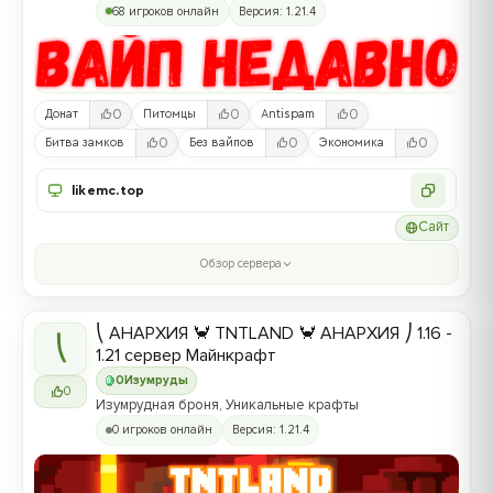
68 игроков онлайн
Версия: 1.21.4
0
0
0
Донат
Питомцы
Antispam
0
0
0
Битва замков
Без вайпов
Экономика
likemc.top
Сайт
Обзор сервера
⎝ АНАРХИЯ 🦀 TNTLAND 🦀 АНАРХИЯ ⎠ 1.16 -
⎝
1.21 сервер Майнкрафт
0
Изумруды
0
Изумрудная броня, Уникальные крафты
0 игроков онлайн
Версия: 1.21.4