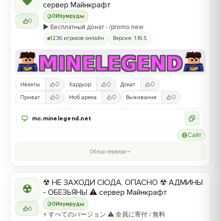
❤
сервер Майнкрафт
0
Изумруды
0
▶️ Бесплатный донат - /promo new
1236 игроков онлайн
Версия: 1.16.5
0
0
0
Ивенты
Хардкор
Донат
0
0
0
Приват
Моб арена
Выживание
mc.minelegend.net
Сайт
Обзор сервера
☢ НЕ ЗАХОДИ СЮДА, ОПАСНО ☢ АДМИНЫ
☢
- ОБЕЗЬЯНЫ ⚠ сервер Майнкрафт
0
Изумруды
0
⚡ すべてのバージョン ⚠ 全員に寄付 / 無料