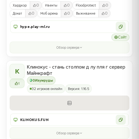
0
0
0
Хардкор
Ивенты
Floodprotect
0
0
0
Донат
Моб арена
Выживание
hype.play-ml.ru
Сайт
Обзор сервера
Клинокус - стань столпом д лу пля г сервер
К
Майнкрафт
0
Изумруды
1
32 игроков онлайн
Версия: 1.16.5
KLINOKUS.FUN
Обзор сервера