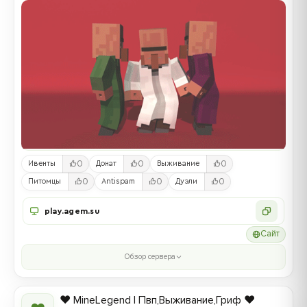
0
0
0
Ивенты
Донат
Выживание
0
0
0
Питомцы
Antispam
Дуэли
play.agem.su
Сайт
Обзор сервера
❤️ MineLegend | Пвп,Выживание,Гриф ❤️