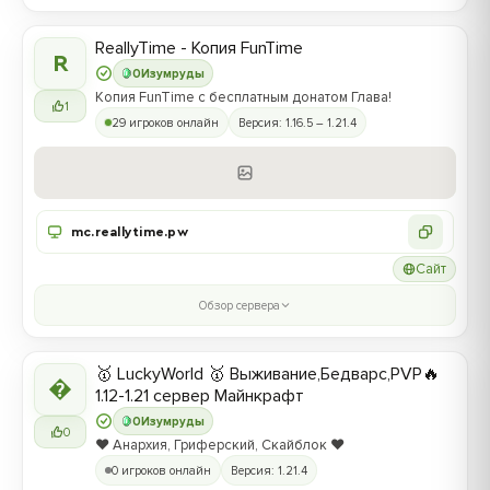
ReallyTime - Копия FunTime
R
0
Изумруды
Копия FunTime с бесплатным донатом Глава!
1
29 игроков онлайн
Версия: 1.16.5 – 1.21.4
mc.reallytime.pw
Сайт
Обзор сервера
🥇 LuckyWorld 🥇 Выживание,Бедварс,PVP🔥

1.12-1.21 сервер Майнкрафт
0
Изумруды
0
❤️ Анархия, Гриферский, Скайблок ❤️
0 игроков онлайн
Версия: 1.21.4