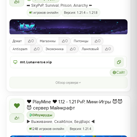
8
➡️ SkyPvP, Survival, Prison, Anarchy ⬅️
1 игроков онлайн
Версия: 1.21.4 – 1.21.8
0
0
0
Донат
Магазины
Питомцы
0
0
0
Antispam
Экономика
Ламповый
mt.Lunaverse.vip
Сайт
Обзор сервера
❤️ PlayMine ❤️ 1.12 - 1.21 PvP, Мини-Игры 😈😈
❤
😈 сервер Майнкрафт
0
Изумруды
1
▶️ Выживание, Скайблок, БедВарс ◀️
1248 игроков онлайн
Версия: 1.21.4