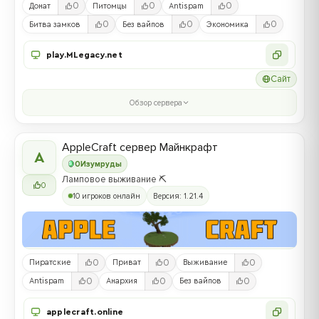
0
0
0
Донат
Питомцы
Antispam
0
0
0
Битва замков
Без вайпов
Экономика
play.MLegacy.net
Сайт
Обзор сервера
AppleCraft сервер Майнкрафт
A
0
Изумруды
Ламповое выживание ⛏️
0
10 игроков онлайн
Версия: 1.21.4
0
0
0
Пиратские
Приват
Выживание
0
0
0
Antispam
Анархия
Без вайпов
applecraft.online