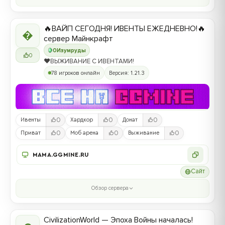
🔥ВАЙП СЕГОДНЯ! ИВЕНТЫ ЕЖЕДНЕВНО!🔥

сервер Майнкрафт
0
Изумруды
0
❤️ВЫЖИВАНИЕ С ИВЕНТАМИ!
78 игроков онлайн
Версия: 1.21.3
0
0
0
Ивенты
Хардкор
Донат
0
0
0
Приват
Моб арена
Выживание
MAMA.GGMINE.RU
Сайт
Обзор сервера
CivilizationWorld — Эпоха Войны началась!