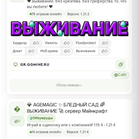
❤️ Выживание, без креатива, без гриферства, то, что
вы любите! ❤️
78 игроков онлайн
Версия: 1.21.2
0
0
0
Хардкор
Ивенты
Floodprotect
0
0
0
Донат
Моб арена
Выживание
GR.GGMINE.RU
Сайт
Обзор сервера
💎 AGEMAGIC ✨ БЛЕДНЫЙ САД 🌈

ВЫЖИВАНИЕ 🚀 сервер Майнкрафт
0
Изумруды
0
Играй в одиночку или с компанией! 1.19.4 - 1.21.4
14 игроков онлайн
Версия: 1.21.4