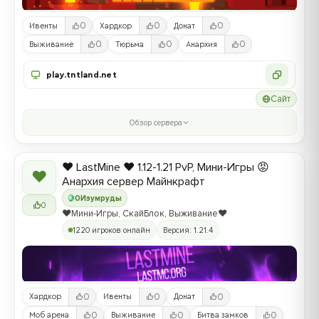
0
0
0
Ивенты
Хардкор
Донат
0
0
0
Выживание
Тюрьма
Анархия
play.tntland.net
Сайт
Обзор сервера
❤️ LastMine ❤️ 1.12-1.21 PvP, Мини-Игры 😡
❤
Анархия сервер Майнкрафт
0
Изумруды
0
❤️Мини-Игры, СкайБлок, Выживание❤️
1220 игроков онлайн
Версия: 1.21.4
0
0
0
Хардкор
Ивенты
Донат
0
0
0
Моб арена
Выживание
Битва замков