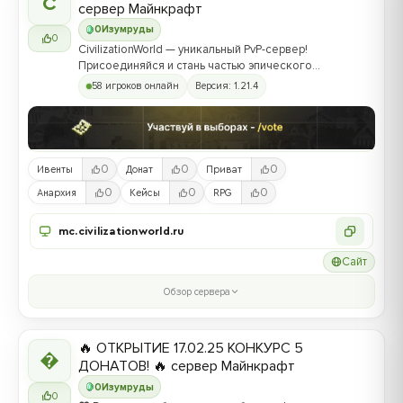
C
сервер Майнкрафт
0
Изумруды
0
CivilizationWorld — уникальный PvP-сервер!
Присоединяйся и стань частью эпического
противостояния между Альвами и Йотунами!
58 игроков онлайн
Версия: 1.21.4
0
0
0
Ивенты
Донат
Приват
0
0
0
Анархия
Кейсы
RPG
mc.civilizationworld.ru
Сайт
Обзор сервера
🔥 ОТКРЫТИЕ 17.02.25 КОНКУРС 5

ДОНАТОВ! 🔥 сервер Майнкрафт
0
Изумруды
0