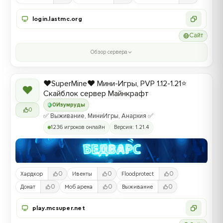
login.lastmc.org
Сайт
Обзор сервера
❤️SuperMine❤️ Мини-Игры, PVP 1.12-1.21⭐
❤
Скайблок сервер Майнкрафт
0
Изумруды
0
✅ Выживание, МиниИгры, Анархия ✅
1236 игроков онлайн
Версия: 1.21.4
0
0
0
Хардкор
Ивенты
Floodprotect
0
0
0
Донат
Моб арена
Выживание
play.mcsuper.net