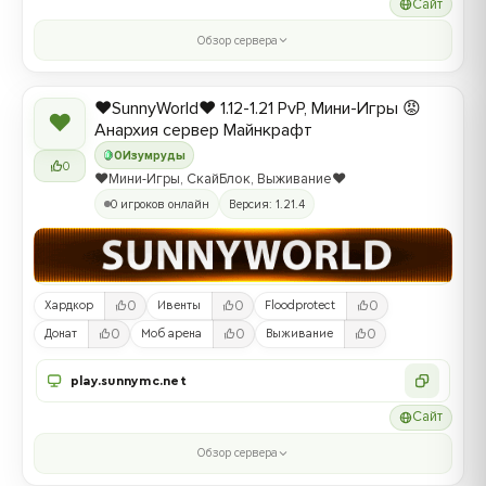
Сайт
Обзор сервера
❤️SunnyWorld❤️ 1.12-1.21 PvP, Мини-Игры 😡
❤
Анархия сервер Майнкрафт
0
Изумруды
0
❤️Мини-Игры, СкайБлок, Выживание❤️
0 игроков онлайн
Версия: 1.21.4
0
0
0
Хардкор
Ивенты
Floodprotect
0
0
0
Донат
Моб арена
Выживание
play.sunnymc.net
Сайт
Обзор сервера