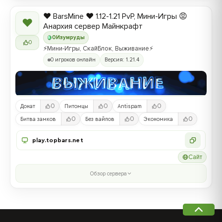
❤️ BarsMine ❤️ 1.12-1.21 PvP, Мини-Игры 😡
❤
Анархия сервер Майнкрафт
0
Изумруды
0
⚡Мини-Игры, СкайБлок, Выживание⚡
0 игроков онлайн
Версия: 1.21.4
0
0
0
Донат
Питомцы
Antispam
0
0
0
Битва замков
Без вайпов
Экономика
play.topbars.net
Сайт
Обзор сервера