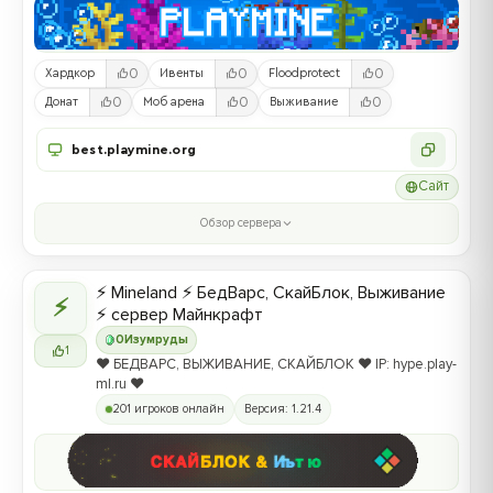
0
0
0
Хардкор
Ивенты
Floodprotect
0
0
0
Донат
Моб арена
Выживание
best.playmine.org
Сайт
Обзор сервера
⚡ Mineland ⚡ БедВарс, СкайБлок, Выживание
⚡
⚡ сервер Майнкрафт
0
Изумруды
1
❤️ БЕДВАРС, ВЫЖИВАНИЕ, СКАЙБЛОК ❤️ IP: hype.play-
ml.ru ❤️
201 игроков онлайн
Версия: 1.21.4