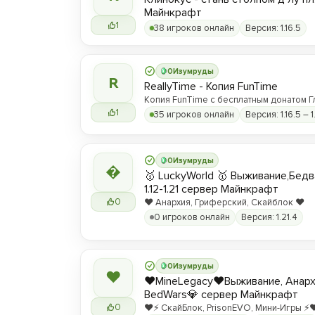
Майнкрафт
1
38 игроков онлайн
Версия: 1.16.5
0
Изумруды
R
ReallyTime - Копия FunTime
Копия FunTime с бесплатным донатом Г
1
35 игроков онлайн
Версия: 1.16.5 – 1
0
Изумруды

🥇 LuckyWorld 🥇 Выживание,Бед
1.12-1.21 сервер Майнкрафт
0
❤️ Анархия, Гриферский, Скайблок ❤️
0 игроков онлайн
Версия: 1.21.4
0
Изумруды
❤
❤️MineLegacy❤️Выживание, Анарх
BedWars💎 сервер Майнкрафт
0
❤️⚡️ СкайБлок, PrisonEVO, Мини-Игры ⚡️❤