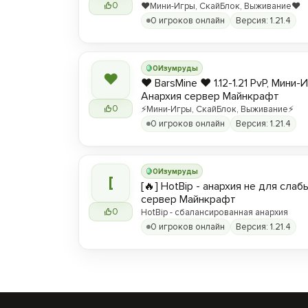
0
❤️Мини-Игры, СкайБлок, Выживание❤️
0 игроков онлайн
Версия: 1.21.4
0
Изумруды
❤
❤️ BarsMine ❤️ 1.12-1.21 PvP, Мини-
Анархия сервер Майнкрафт
0
⚡Мини-Игры, СкайБлок, Выживание⚡
0 игроков онлайн
Версия: 1.21.4
0
Изумруды
[
[🔥] HotBip - анархия не для слабы
сервер Майнкрафт
0
HotBip - сбалансированная анархия
0 игроков онлайн
Версия: 1.21.4