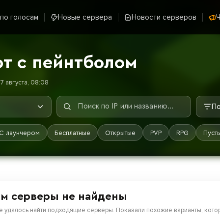
 по голосам
Новые сервера
Новости серверов
Ч
т с пейнтболом
7 августа, 08:08
По
С лаунчером
Бесплатные
Открытые
PVP
RPG
Пуст
м серверы не найдены
е удалось найти подходящие серверы. Показали похожие варианты, котор