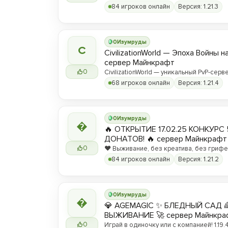
84 игроков онлайн
Версия: 1.21.3
0
Изумруды
C
CivilizationWorld — Эпоха Войны н
сервер Майнкрафт
0
CivilizationWorld — уникальный PvP-серве
Присоединяйся и стань частью эпическ
68 игроков онлайн
Версия: 1.21.4
противостояния между Альвами и Йотун
0
Изумруды

🔥 ОТКРЫТИЕ 17.02.25 КОНКУРС 
ДОНАТОВ! 🔥 сервер Майнкрафт
0
❤️ Выживание, без креатива, без грифер
вы любите! ❤️
84 игроков онлайн
Версия: 1.21.2
0
Изумруды

💎 AGEMAGIC ✨ БЛЕДНЫЙ САД 
ВЫЖИВАНИЕ 🚀 сервер Майнкра
0
Играй в одиночку или с компанией! 1.19.4 