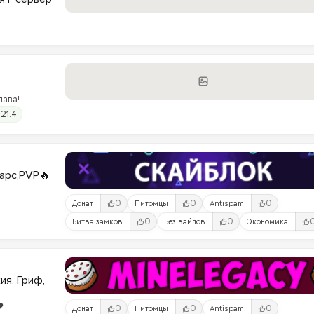
лава!
.21.4
варс,PVP🔥
0
0
0
Донат
Питомцы
Antispam
0
0
Битва замков
Без вайпов
Экономика
ия, Гриф,
️
0
0
0
Донат
Питомцы
Antispam