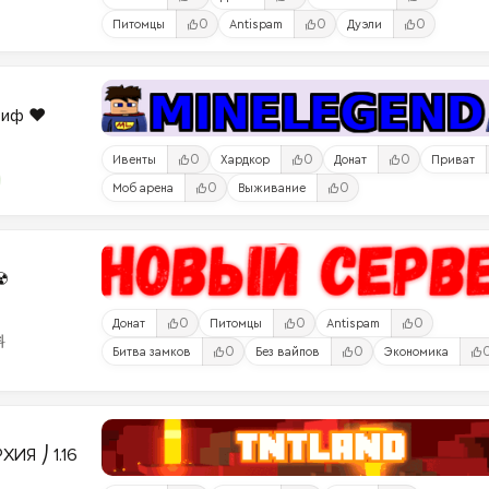
0
0
0
Питомцы
Antispam
Дуэли
риф ❤️
0
0
0
Ивенты
Хардкор
Донат
Приват
0
0
Моб арена
Выживание
☢
0
0
0
Донат
Питомцы
Antispam
料
0
0
Битва замков
Без вайпов
Экономика
ИЯ ⎠ 1.16