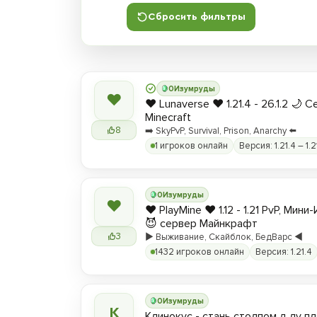
Сбросить фильтры
0
Изумруды
❤
❤️ Lunaverse ❤️ 1.21.4 - 26.1.2 🌙 
Minecraft
8
➡️ SkyPvP, Survival, Prison, Anarchy ⬅️
1 игроков онлайн
Версия: 1.21.4 – 1.2
0
Изумруды
❤
❤️ PlayMine ❤️ 1.12 - 1.21 PvP, Мин
😈 сервер Майнкрафт
3
▶️ Выживание, Скайблок, БедВарс ◀️
1432 игроков онлайн
Версия: 1.21.4
0
Изумруды
К
Клинокус - стань столпом д лу пл