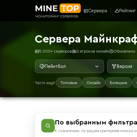
Сервера
Рейтинг
Сервера Майнкраф
5 000+ серверов
0 игроков онлайн
Обновлено: 
Пейнтбол
Версия
Часто ищут:
Топовые
Онлайн
Большие
По выбранным фильтра
К сожалению, по вашим критериям поиска н