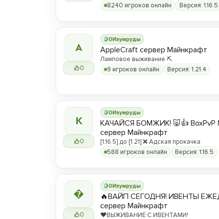
8240 игроков онлайн
Версия: 1.16.5
0
Изумруды
A
AppleCraft сервер Майнкрафт
Ламповое выживание ⛏️
0
9 игроков онлайн
Версия: 1.21.4
0
Изумруды
К
КАЧАЙСЯ БОМЖИК! 🐷👍 BoxPvP 
сервер Майнкрафт
0
[1.16.5] до [1.21] ❌ Адская прокачка
588 игроков онлайн
Версия: 1.16.5
0
Изумруды

🔥ВАЙП СЕГОДНЯ! ИВЕНТЫ ЕЖЕ
сервер Майнкрафт
0
❤️ВЫЖИВАНИЕ С ИВЕНТАМИ!