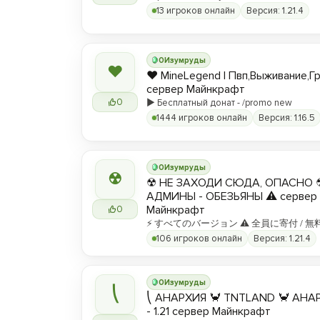
13 игроков онлайн
Версия: 1.21.4
0
Изумруды
❤
❤️ MineLegend | Пвп,Выживание,Г
сервер Майнкрафт
0
▶️ Бесплатный донат - /promo new
1444 игроков онлайн
Версия: 1.16.5
0
Изумруды
☢
☢ НЕ ЗАХОДИ СЮДА, ОПАСНО 
АДМИНЫ - ОБЕЗЬЯНЫ ⚠ сервер
Майнкрафт
0
⚡ すべてのバージョン ⚠ 全員に寄付 / 無
106 игроков онлайн
Версия: 1.21.4
0
Изумруды
⎝
⎝ АНАРХИЯ 🦀 TNTLAND 🦀 АНАРХ
- 1.21 сервер Майнкрафт