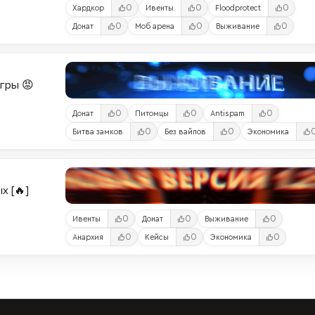
0
0
0
Хардкор
Ивенты
Floodprotect
0
0
0
Донат
Моб арена
Выживание
Игры 😡
0
0
0
Донат
Питомцы
Antispam
0
0
Битва замков
Без вайпов
Экономика
х [🔥]
0
0
0
Ивенты
Донат
Выживание
0
0
0
Анархия
Кейсы
Экономика