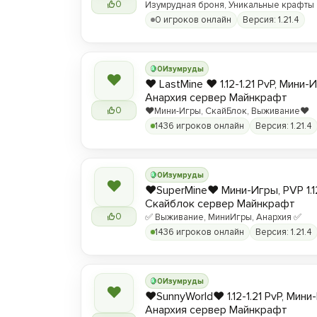
0
Изумрудная броня, Уникальные крафты
0 игроков онлайн
Версия: 1.21.4
0
Изумруды
❤
❤️ LastMine ❤️ 1.12-1.21 PvP, Мини-
Анархия сервер Майнкрафт
0
❤️Мини-Игры, СкайБлок, Выживание❤️
1436 игроков онлайн
Версия: 1.21.4
0
Изумруды
❤
❤️SuperMine❤️ Мини-Игры, PVP 1.1
Скайблок сервер Майнкрафт
0
✅ Выживание, МиниИгры, Анархия ✅
1436 игроков онлайн
Версия: 1.21.4
0
Изумруды
❤
❤️SunnyWorld❤️ 1.12-1.21 PvP, Мин
Анархия сервер Майнкрафт