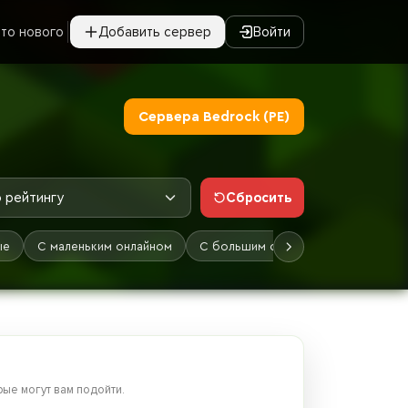
то нового
Добавить сервер
Войти
Сервера Bedrock (PE)
Сбросить
 рейтингу
ые
С маленьким онлайном
С большим онлайном
Лучшие
ые могут вам подойти.