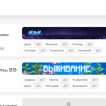
Сервер
0
0
0
Донат
Магазины
Питомцы
1.8
0
0
0
Antispam
Экономика
Ламповый
и-Игры 😈😈
0
0
0
Хардкор
Ивенты
Floodprotect
0
0
0
Донат
Моб арена
Выживание
я г сервер