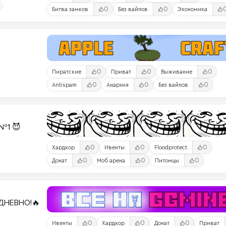
0
0
Битва замков
Без вайпов
Экономика
0
0
0
Пиратские
Приват
Выживание
0
0
0
Antispam
Анархия
Без вайпов
№1 😈
0
0
0
Хардкор
Ивенты
Floodprotect
0
0
0
Донат
Моб арена
Питомцы
ДНЕВНО!🔥
0
0
0
Ивенты
Хардкор
Донат
Приват