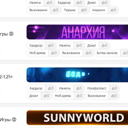
0
0
0
Ивенты
Хардкор
Донат
0
0
0
Выживание
Тюрьма
Анархия
Игры 😡
0
0
0
Хардкор
Ивенты
Донат
0
0
Моб арена
Выживание
Битва замков
2-1.21⭐
0
0
0
Хардкор
Ивенты
Floodprotect
0
0
0
Донат
Моб арена
Выживание
и-Игры 😡