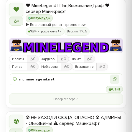
❤️ MineLegend | Пвп,Выживание,Гриф ❤️
❤
сервер Майнкрафт
0
Изумруды
0
▶️ Бесплатный донат - /promo new
1684 игроков онлайн
Версия: 1.16.5
0
0
0
Ивенты
Хардкор
Донат
0
0
0
Приват
Моб арена
Выживание
mc.minelegend.net
Сайт
Обзор сервера
☢ НЕ ЗАХОДИ СЮДА, ОПАСНО ☢ АДМИНЫ
☢
- ОБЕЗЬЯНЫ ⚠ сервер Майнкрафт
0
Изумруды