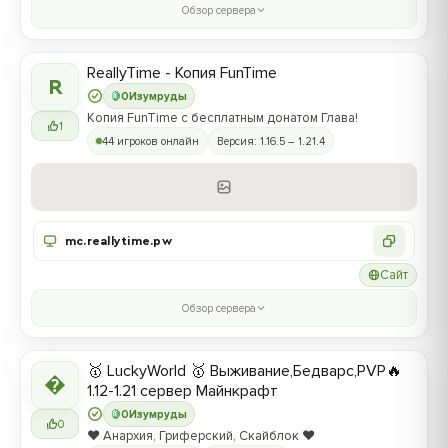
Обзор сервера
ReallyTime - Копия FunTime
R
0
Изумруды
Копия FunTime с бесплатным донатом Глава!
1
44 игроков онлайн
Версия: 1.16.5 – 1.21.4
mc.reallytime.pw
Сайт
Обзор сервера
🥇 LuckyWorld 🥇 Выживание,Бедварс,PVP🔥

1.12-1.21 сервер Майнкрафт
0
Изумруды
0
❤️ Анархия, Гриферский, Скайблок ❤️