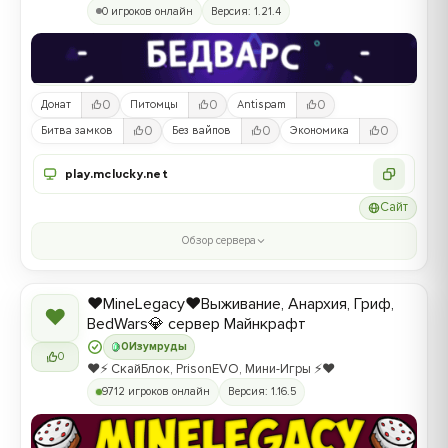
0 игроков онлайн
Версия: 1.21.4
0
0
0
Донат
Питомцы
Antispam
0
0
0
Битва замков
Без вайпов
Экономика
play.mclucky.net
Сайт
Обзор сервера
❤️MineLegacy❤️Выживание, Анархия, Гриф,
❤
BedWars💎 сервер Майнкрафт
0
Изумруды
0
❤️⚡️ СкайБлок, PrisonEVO, Мини-Игры ⚡️❤️
9712 игроков онлайн
Версия: 1.16.5