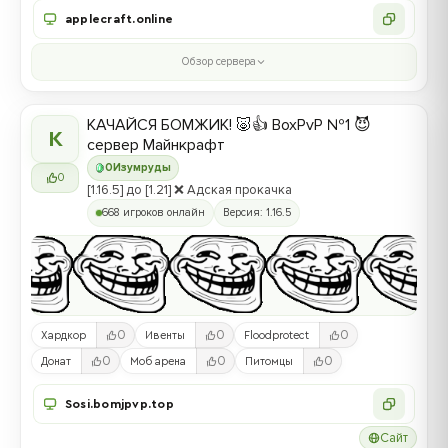
applecraft.online
Обзор сервера
КАЧАЙСЯ БОМЖИК! 🐷👍 BoxPvP №1 😈
К
сервер Майнкрафт
0
Изумруды
0
[1.16.5] до [1.21] ❌ Адская прокачка
668 игроков онлайн
Версия: 1.16.5
0
0
0
Хардкор
Ивенты
Floodprotect
0
0
0
Донат
Моб арена
Питомцы
Sosi.bomjpvp.top
Сайт