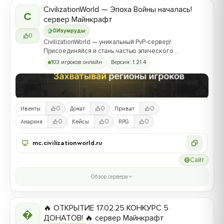
CivilizationWorld — Эпоха Войны началась!
C
сервер Майнкрафт
0
Изумруды
0
CivilizationWorld — уникальный PvP-сервер!
Присоединяйся и стань частью эпического
противостояния между Альвами и Йотунами!
103 игроков онлайн
Версия: 1.21.4
0
0
0
Ивенты
Донат
Приват
0
0
0
Анархия
Кейсы
RPG
mc.civilizationworld.ru
Сайт
Обзор сервера
🔥 ОТКРЫТИЕ 17.02.25 КОНКУРС 5

ДОНАТОВ! 🔥 сервер Майнкрафт