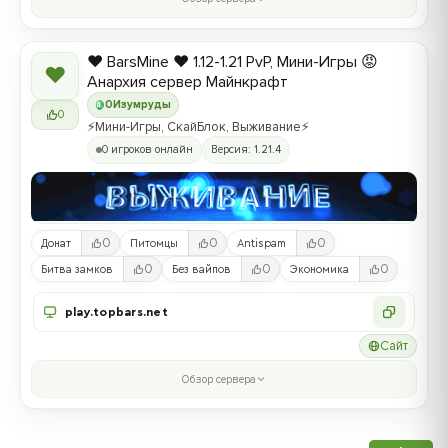
❤️ BarsMine ❤️ 1.12-1.21 PvP, Мини-Игры 😡
❤
Анархия сервер Майнкрафт
0
Изумруды
0
⚡Мини-Игры, СкайБлок, Выживание⚡
0 игроков онлайн
Версия: 1.21.4
0
0
0
Донат
Питомцы
Antispam
0
0
0
Битва замков
Без вайпов
Экономика
play.topbars.net
Сайт
Обзор сервера