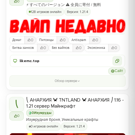
0
⚡ すべてのバージョン ⚠ 全員に寄付 / 無料
128 игроков онлайн
Версия: 1.21.4
0
0
0
Донат
Питомцы
Antispam
0
0
0
Битва замков
Без вайпов
Экономика
likemc.top
Сайт
Обзор сервера
⎝ АНАРХИЯ 🦀 TNTLAND 🦀 АНАРХИЯ ⎠ 1.16 -
⎝
1.21 сервер Майнкрафт
0
Изумруды
0
Изумрудная броня, Уникальные крафты
0 игроков онлайн
Версия: 1.21.4