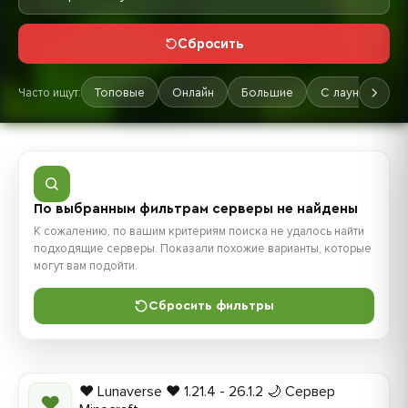
Сбросить
Часто ищут:
Топовые
Онлайн
Большие
С лаунчером
По выбранным фильтрам серверы не найдены
К сожалению, по вашим критериям поиска не удалось найти
подходящие серверы. Показали похожие варианты, которые
могут вам подойти.
Сбросить фильтры
❤️ Lunaverse ❤️ 1.21.4 - 26.1.2 🌙 Сервер
❤