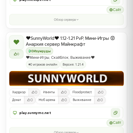
Сайт
Обзор сервера
❤️SunnyWorld❤️ 1.12-1.21 PvP, Мини-Игры 😡
❤
Анархия сервер Майнкрафт
0
Изумруды
0
❤️Мини-Игры, СкайБлок, Выживание❤️
0 игроков онлайн
Версия: 1.21.4
0
0
0
Хардкор
Ивенты
Floodprotect
0
0
0
Донат
Моб арена
Выживание
play.sunnymc.net
Сайт
Обзор сервера