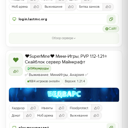
0
0
0
Моб арена
Выживание
Битва замков
login.lastmc.org
Сайт
Обзор сервера
❤️SuperMine❤️ Мини-Игры, PVP 1.12-1.21⭐
❤
Скайблок сервер Майнкрафт
0
Изумруды
0
✅ Выживание, МиниИгры, Анархия ✅
1684 игроков онлайн
Версия: 1.21.4
0
0
0
Хардкор
Ивенты
Floodprotect
0
0
0
Донат
Моб арена
Выживание
play.mcsuper.net