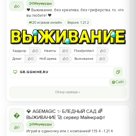
0
Изумруды
0
❤️ Выживание, без креатива, без гриферства, то, что
вы любите! ❤️
120 игроков онлайн
Версия: 1.21.2
0
0
0
Хардкор
Ивенты
Floodprotect
0
0
0
Донат
Моб арена
Выживание
GR.GGMINE.RU
Сайт
Обзор сервера
💎 AGEMAGIC ✨ БЛЕДНЫЙ САД 🌈

ВЫЖИВАНИЕ 🚀 сервер Майнкрафт
0
Изумруды
0
Играй в одиночку или с компанией! 1.19.4 - 1.21.4