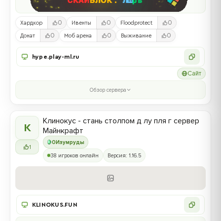
0
0
0
Хардкор
Ивенты
Floodprotect
0
0
0
Донат
Моб арена
Выживание
hype.play-ml.ru
Сайт
Обзор сервера
Клинокус - стань столпом д лу пля г сервер
К
Майнкрафт
0
Изумруды
1
38 игроков онлайн
Версия: 1.16.5
KLINOKUS.FUN