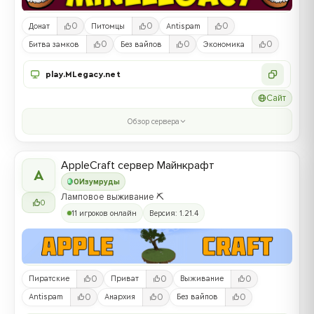
0
0
0
Донат
Питомцы
Antispam
0
0
0
Битва замков
Без вайпов
Экономика
play.MLegacy.net
Сайт
Обзор сервера
AppleCraft сервер Майнкрафт
A
0
Изумруды
Ламповое выживание ⛏️
0
11 игроков онлайн
Версия: 1.21.4
0
0
0
Пиратские
Приват
Выживание
0
0
0
Antispam
Анархия
Без вайпов