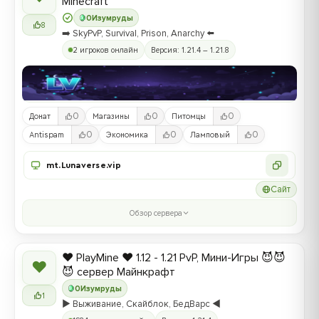
Minecraft
0
Изумруды
8
➡️ SkyPvP, Survival, Prison, Anarchy ⬅️
2 игроков онлайн
Версия: 1.21.4 – 1.21.8
0
0
0
Донат
Магазины
Питомцы
0
0
0
Antispam
Экономика
Ламповый
mt.Lunaverse.vip
Сайт
Обзор сервера
❤️ PlayMine ❤️ 1.12 - 1.21 PvP, Мини-Игры 😈😈
❤
😈 сервер Майнкрафт
0
Изумруды
1
▶️ Выживание, Скайблок, БедВарс ◀️