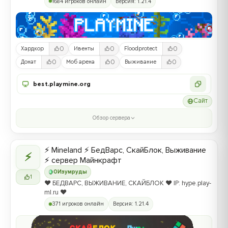
1684 игроков онлайн
Версия: 1.21.4
0
0
0
Хардкор
Ивенты
Floodprotect
0
0
0
Донат
Моб арена
Выживание
best.playmine.org
Сайт
Обзор сервера
⚡ Mineland ⚡ БедВарс, СкайБлок, Выживание
⚡
⚡ сервер Майнкрафт
0
Изумруды
1
❤️ БЕДВАРС, ВЫЖИВАНИЕ, СКАЙБЛОК ❤️ IP: hype.play-
ml.ru ❤️
371 игроков онлайн
Версия: 1.21.4