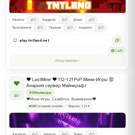
0
0
0
Ивенты
Хардкор
Донат
0
0
0
Выживание
Тюрьма
Анархия
play.tntland.net
Сайт
Обзор сервера
❤️ LastMine ❤️ 1.12-1.21 PvP, Мини-Игры 😡
❤
Анархия сервер Майнкрафт
0
Изумруды
0
❤️Мини-Игры, СкайБлок, Выживание❤️
1680 игроков онлайн
Версия: 1.21.4
0
0
0
Хардкор
Ивенты
Донат