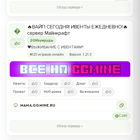
Обзор сервера
🔥ВАЙП СЕГОДНЯ! ИВЕНТЫ ЕЖЕДНЕВНО!🔥

сервер Майнкрафт
0
Изумруды
0
❤️ВЫЖИВАНИЕ С ИВЕНТАМИ!
120 игроков онлайн
Версия: 1.21.3
0
0
0
Ивенты
Хардкор
Донат
0
0
0
Приват
Моб арена
Выживание
MAMA.GGMINE.RU
Сайт
Обзор сервера