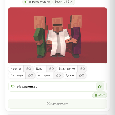
11 игроков онлайн
Версия: 1.21.4
0
0
0
Ивенты
Донат
Выживание
0
0
0
Питомцы
Antispam
Дуэли
play.agem.su
Сайт
Обзор сервера