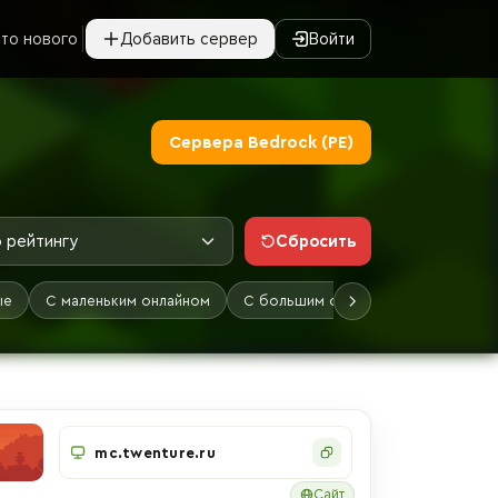
то нового
Добавить сервер
Войти
Сервера Bedrock (PE)
Сбросить
 рейтингу
ые
С маленьким онлайном
С большим онлайном
Лучшие
mc.twenture.ru
Сайт