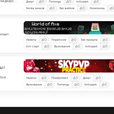
 БедВарс,
0
0
0
Донат
Питомцы
Antispam
рвер! ❤️
0
0
Битва замков
Без вайпов
Экономика
делают
0
0
0
Ивенты
Пиратские
Без привата
0
0
0
Кит старт
Выживание
Antispam
Ы |
tice
0
0
0
Ивенты
Floodprotect
Донат
0
0
0
Выживание
Питомцы
Antispam