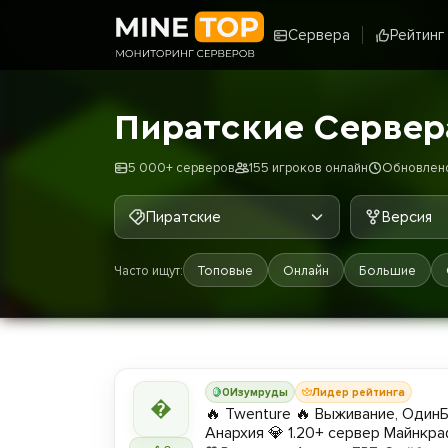
Сервера
Рейтинг
Пиратские Сервер
5 000+ серверов
155 игроков онлайн
Обновлено:
Пиратские
Версия
Часто ищут:
Топовые
Онлайн
Большие
0
Изумруды
Лидер рейтинга

🔥 Twenture 🔥 Выживание, ОдинБ
Анархия 💎 1.20+ сервер Майнкр