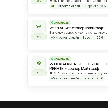
0
❤️ Выживание, Анархия, ПВП, Скайблок,
Гриф, Один Блок, Лучший Майнкрафт се
155 игроков онлайн
Версия: 1.20.6
0
Изумруды
W
World of Axe сервер Майнкрафт
Ванилла+ сервер с ивентами, где игру 
0
игроки!
0 игроков онлайн
Версия: 1.20.6
0
Изумруды

🔥 ПОДАРКИ 🔥 ⚡БОССЫ | КВЕСТ
ИВЕНТЫ⚡ сервер Майнкрафт
0
❤️ АНАРХИЯ :: Боссы и цитадель! SkyPrac
дуэли+лаки-блоки! BEDWARS!
0 игроков онлайн
Версия: 1.20.6