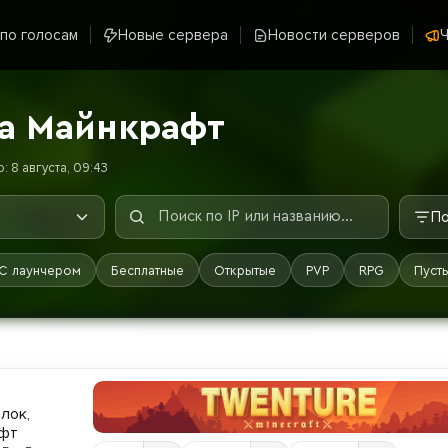
 по голосам
Новые сервера
Новости серверов
Ч
а Майнкрафт
 8 августа, 09:43
По
С лаунчером
Бесплатные
Открытые
PVP
RPG
Пуст
лок,
афт