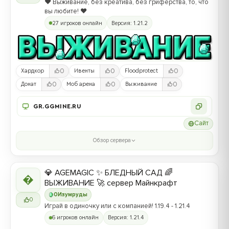
❤️ Выживание, без креатива, без гриферства, то, что
вы любите! ❤️
27 игроков онлайн
Версия: 1.21.2
0
0
0
Хардкор
Ивенты
Floodprotect
0
0
0
Донат
Моб арена
Выживание
GR.GGMINE.RU
Сайт
Обзор сервера
💎 AGEMAGIC ✨ БЛЕДНЫЙ САД 🌈

ВЫЖИВАНИЕ 🚀 сервер Майнкрафт
0
Изумруды
0
Играй в одиночку или с компанией! 1.19.4 - 1.21.4
6 игроков онлайн
Версия: 1.21.4