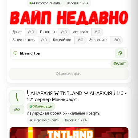
44 игроков онлайн
Версия: 1.21.4
0
0
0
Донат
Питомцы
Antispam
0
0
0
Битва замков
Без вайпов
Экономика
likemc.top
Сайт
Обзор сервера
⎝ АНАРХИЯ 🦀 TNTLAND 🦀 АНАРХИЯ ⎠ 1.16 -
⎝
1.21 сервер Майнкрафт
0
Изумруды
0
Изумрудная броня, Уникальные крафты
0 игроков онлайн
Версия: 1.21.4