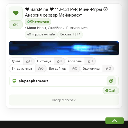
❤️ BarsMine ❤️ 1.12-1.21 PvP, Мини-Игры 😡
❤
Анархия сервер Майнкрафт
0
Изумруды
0
⚡Мини-Игры, СкайБлок, Выживание⚡
0 игроков онлайн
Версия: 1.21.4
0
0
0
Донат
Питомцы
Antispam
0
0
0
Битва замков
Без вайпов
Экономика
play.topbars.net
Сайт
Обзор сервера