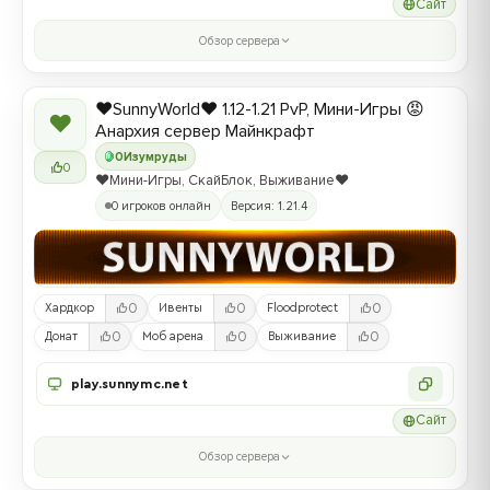
Сайт
Обзор сервера
❤️SunnyWorld❤️ 1.12-1.21 PvP, Мини-Игры 😡
❤
Анархия сервер Майнкрафт
0
Изумруды
0
❤️Мини-Игры, СкайБлок, Выживание❤️
0 игроков онлайн
Версия: 1.21.4
0
0
0
Хардкор
Ивенты
Floodprotect
0
0
0
Донат
Моб арена
Выживание
play.sunnymc.net
Сайт
Обзор сервера