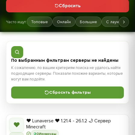
Сбросить
Часто ищут:
Топовые
Онлайн
Большие
С лаунчером
По выбранным фильтрам серверы не найдены
К сожалению, по вашим критериям поиска не удалось найти
подходящие серверы. Показали похожие варианты, которые
могут вам подойти.
Сбросить фильтры
❤️ Lunaverse ❤️ 1.21.4 - 26.1.2 🌙 Сервер
❤
Minecraft
0
Изумруды