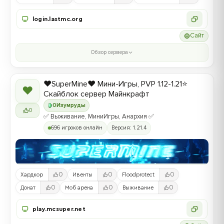
login.lastmc.org
Сайт
Обзор сервера
❤️SuperMine❤️ Мини-Игры, PVP 1.12-1.21⭐
❤
Скайблок сервер Майнкрафт
0
Изумруды
0
✅ Выживание, МиниИгры, Анархия ✅
696 игроков онлайн
Версия: 1.21.4
0
0
0
Хардкор
Ивенты
Floodprotect
0
0
0
Донат
Моб арена
Выживание
play.mcsuper.net