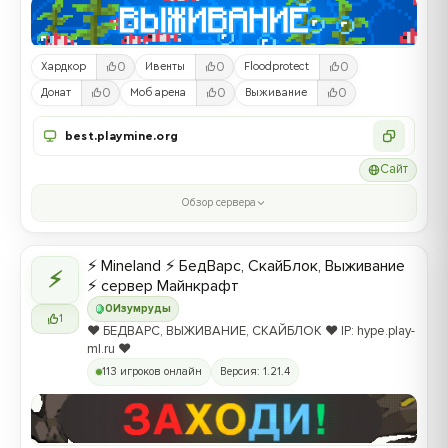
0
0
0
Хардкор
Ивенты
Floodprotect
0
0
0
Донат
Моб арена
Выживание
best.playmine.org
Сайт
Обзор сервера
⚡ Mineland ⚡ БедВарс, СкайБлок, Выживание
⚡
⚡ сервер Майнкрафт
0
Изумруды
1
❤️ БЕДВАРС, ВЫЖИВАНИЕ, СКАЙБЛОК ❤️ IP: hype.play-
ml.ru ❤️
113 игроков онлайн
Версия: 1.21.4