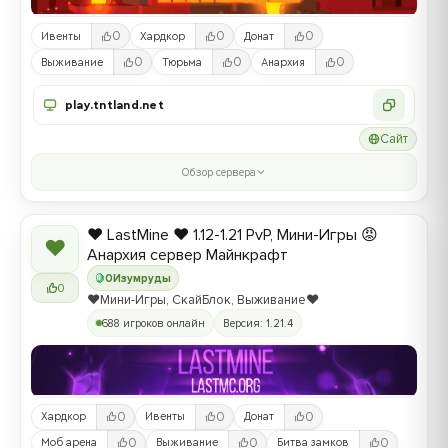
0
0
0
Ивенты
Хардкор
Донат
0
0
0
Выживание
Тюрьма
Анархия
play.tntland.net
Сайт
Обзор сервера
❤️ LastMine ❤️ 1.12-1.21 PvP, Мини-Игры 😡
❤
Анархия сервер Майнкрафт
0
Изумруды
0
❤️Мини-Игры, СкайБлок, Выживание❤️
688 игроков онлайн
Версия: 1.21.4
0
0
0
Хардкор
Ивенты
Донат
0
0
0
Моб арена
Выживание
Битва замков