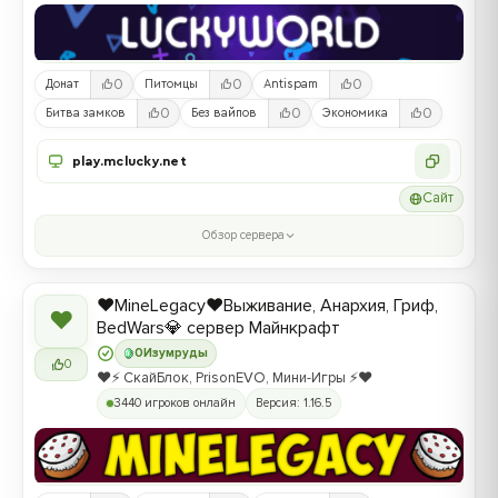
0
0
0
Донат
Питомцы
Antispam
0
0
0
Битва замков
Без вайпов
Экономика
play.mclucky.net
Сайт
Обзор сервера
❤️MineLegacy❤️Выживание, Анархия, Гриф,
❤
BedWars💎 сервер Майнкрафт
0
Изумруды
0
❤️⚡️ СкайБлок, PrisonEVO, Мини-Игры ⚡️❤️
3440 игроков онлайн
Версия: 1.16.5