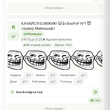
Обзор сервера
КАЧАЙСЯ БОМЖИК! 🐷👍 BoxPvP №1 😈
К
сервер Майнкрафт
0
Изумруды
0
[1.16.5] до [1.21] ❌ Адская прокачка
308 игроков онлайн
Версия: 1.16.5
0
0
0
Хардкор
Ивенты
Floodprotect
0
0
0
Донат
Моб арена
Питомцы
Sosi.bomjpvp.top
Сайт
Обзор сервера