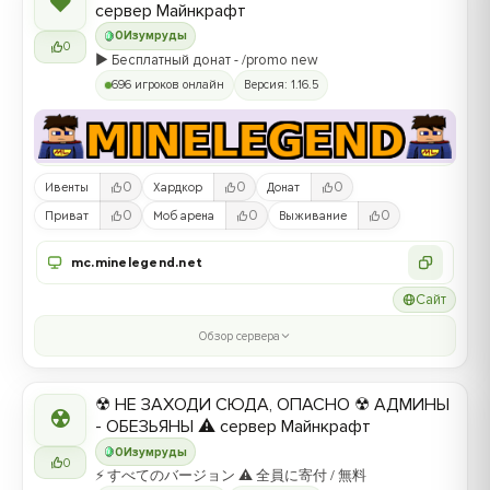
❤
сервер Майнкрафт
0
Изумруды
0
▶️ Бесплатный донат - /promo new
696 игроков онлайн
Версия: 1.16.5
0
0
0
Ивенты
Хардкор
Донат
0
0
0
Приват
Моб арена
Выживание
mc.minelegend.net
Сайт
Обзор сервера
☢ НЕ ЗАХОДИ СЮДА, ОПАСНО ☢ АДМИНЫ
☢
- ОБЕЗЬЯНЫ ⚠ сервер Майнкрафт
0
Изумруды
0
⚡ すべてのバージョン ⚠ 全員に寄付 / 無料