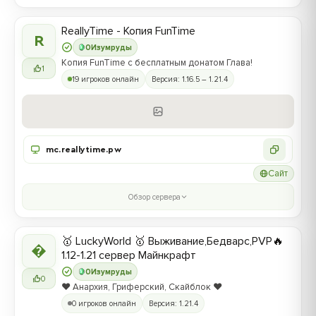
ReallyTime - Копия FunTime
R
0
Изумруды
Копия FunTime с бесплатным донатом Глава!
1
19 игроков онлайн
Версия: 1.16.5 – 1.21.4
mc.reallytime.pw
Сайт
Обзор сервера
🥇 LuckyWorld 🥇 Выживание,Бедварс,PVP🔥

1.12-1.21 сервер Майнкрафт
0
Изумруды
0
❤️ Анархия, Гриферский, Скайблок ❤️
0 игроков онлайн
Версия: 1.21.4