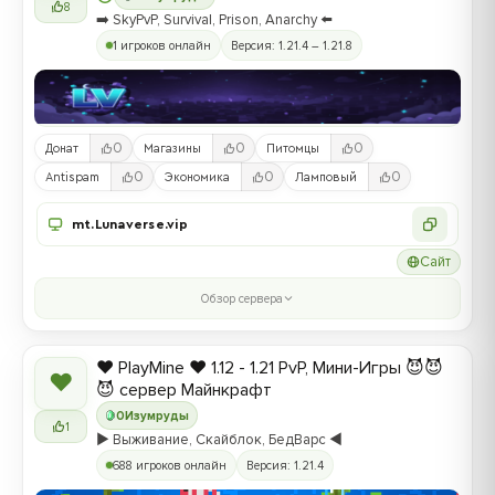
8
➡️ SkyPvP, Survival, Prison, Anarchy ⬅️
1 игроков онлайн
Версия: 1.21.4 – 1.21.8
0
0
0
Донат
Магазины
Питомцы
0
0
0
Antispam
Экономика
Ламповый
mt.Lunaverse.vip
Сайт
Обзор сервера
❤️ PlayMine ❤️ 1.12 - 1.21 PvP, Мини-Игры 😈😈
❤
😈 сервер Майнкрафт
0
Изумруды
1
▶️ Выживание, Скайблок, БедВарс ◀️
688 игроков онлайн
Версия: 1.21.4