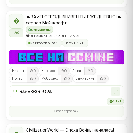
🔥ВАЙП СЕГОДНЯ! ИВЕНТЫ ЕЖЕДНЕВНО!🔥

сервер Майнкрафт
0
Изумруды
0
❤️ВЫЖИВАНИЕ С ИВЕНТАМИ!
27 игроков онлайн
Версия: 1.21.3
0
0
0
Ивенты
Хардкор
Донат
0
0
0
Приват
Моб арена
Выживание
MAMA.GGMINE.RU
Сайт
Обзор сервера
CivilizationWorld — Эпоха Войны началась!