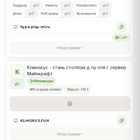
0
0
0
Хардкор
Ивенты
Floodprotect
0
0
0
Донат
Моб арена
Выживание
hype.play-ml.ru
Сайт
Обзор сервера
Клинокус - стань столпом д лу пля г сервер
К
Майнкрафт
0
Изумруды
1
19 игроков онлайн
Версия: 1.16.5
KLINOKUS.FUN
Обзор сервера