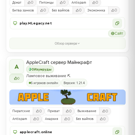
0
0
0
Донат
Питомцы
Antispam
0
0
0
Битва замков
Без вайпов
Экономика
play.MLegacy.net
Сайт
Обзор сервера
AppleCraft сервер Майнкрафт
A
0
Изумруды
Ламповое выживание ⛏️
0
6 игроков онлайн
Версия: 1.21.4
0
0
0
Пиратские
Приват
Выживание
0
0
0
Antispam
Анархия
Без вайпов
applecraft.online