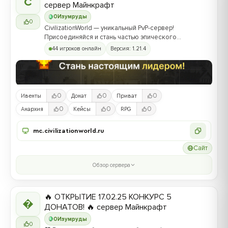
C
сервер Майнкрафт
0
Изумруды
0
CivilizationWorld — уникальный PvP-сервер!
Присоединяйся и стань частью эпического
противостояния между Альвами и Йотунами!
44 игроков онлайн
Версия: 1.21.4
0
0
0
Ивенты
Донат
Приват
0
0
0
Анархия
Кейсы
RPG
mc.civilizationworld.ru
Сайт
Обзор сервера
🔥 ОТКРЫТИЕ 17.02.25 КОНКУРС 5

ДОНАТОВ! 🔥 сервер Майнкрафт
0
Изумруды
0