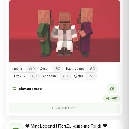
0
0
0
Ивенты
Донат
Выживание
0
0
0
Питомцы
Antispam
Дуэли
play.agem.su
Сайт
Обзор сервера
❤️ MineLegend | Пвп,Выживание,Гриф ❤️