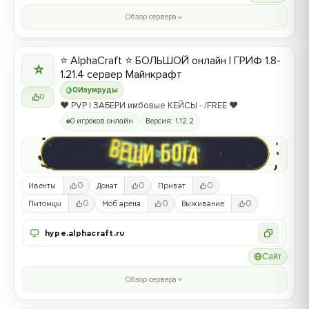
Обзор сервера
⭐ AlphaCraft ⭐ БОЛЬШОЙ онлайн | ГРИФ 1.8-
⭐
1.21.4 сервер Майнкрафт
0
Изумруды
0
❤️ PVP | ЗАБЕРИ имбовые КЕЙСЫ - /FREE ❤️
0 игроков онлайн
Версия: 1.12.2
0
0
0
Ивенты
Донат
Приват
0
0
0
Питомцы
Моб арена
Выживание
hype.alphacraft.ru
Сайт
Обзор сервера