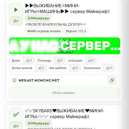
▶️▶️ВЫЖИВАНИЕ⭐МИНИ-
▶
ИГРЫ⭐МАШИНЫ▶️▶️ сервер Майнкрафт
0
Изумруды
0
⭐РАЗВЛЕЧЕНИЯ,КЛАНЫ,ДУЭЛИ⭐⭐
9440 игроков онлайн
Версия: 1.12.2
0
0
0
Донат
Питомцы
Antispam
0
0
0
Битва замков
Без вайпов
Экономика
MEGAST.MCMCMC.NET
Обзор сервера
✅✅SKYBARS❤️ВЫЖИВАНИЕ❤️МИНИ-
✅
ИГРЫ✅✅✅ сервер Майнкрафт
0
Изумруды
0