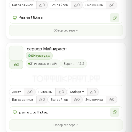
0
0
0
Битва замков
Без вайпов
Экономика
fox.toffi.top
Обзор сервера
ㅤㅤㅤㅤㅤㅤ сервер Майнкрафт
0
Изумруды
31 игроков онлайн
Версия: 1.12.2
0
0
0
0
Донат
Питомцы
Antispam
0
0
0
Битва замков
Без вайпов
Экономика
parrot.toffi.top
Обзор сервера