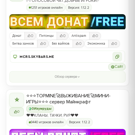
✅ГОЛОСОВОЙ ЧАТ,ДОБРЫЕ ИГРОКИ✅
1251 игроков онлайн
Версия: 1.12.2
0
0
0
Донат
Питомцы
Antispam
0
0
0
Битва замков
Без вайпов
Экономика
MCRS.SKYBARS.ME
Сайт
Обзор сервера
⭐⭐⭐TOPMINE🚀ВЫЖИВАНИЕ🚀МИНИ-
⭐
ИГРЫ⭐⭐⭐ сервер Майнкрафт
0
Изумруды
0
❤️❤️КЛАНЫ, ТАЧКИ, PVP❤️❤️
9440 игроков онлайн
Версия: 1.12.2