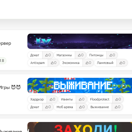
Сервер
0
0
0
Донат
Магазины
Питомцы
1.8
0
0
0
Antispam
Экономика
Ламповый
и-Игры 😈😈
0
0
0
Хардкор
Ивенты
Floodprotect
0
0
0
Донат
Моб арена
Выживание
 Выживание