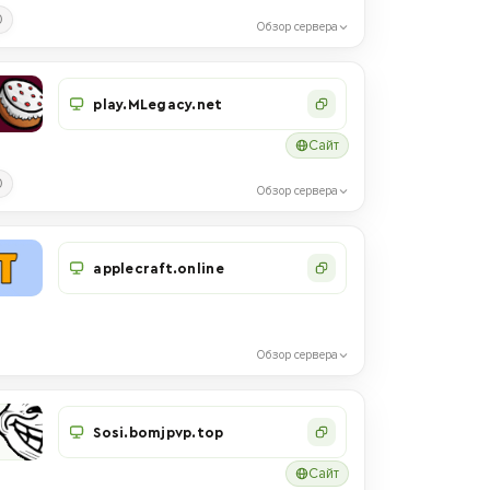
0
Обзор сервера
play.MLegacy.net
Сайт
0
Обзор сервера
applecraft.online
Обзор сервера
Sosi.bomjpvp.top
Сайт