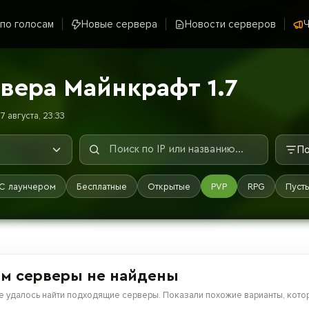
 по голосам
Новые сервера
Новости серверов
Ч
вера Майнкрафт 1.7
 августа, 23:33
По
С лаунчером
Бесплатные
Открытые
PVP
RPG
Пуст
м серверы не найдены
е удалось найти подходящие серверы. Показали похожие варианты, котор