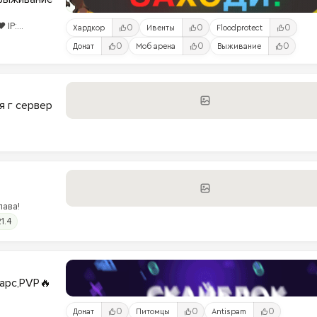
 IP:
0
0
0
Хардкор
Ивенты
Floodprotect
0
0
0
Донат
Моб арена
Выживание
я г сервер
лава!
21.4
варс,PVP🔥
0
0
0
Донат
Питомцы
Antispam