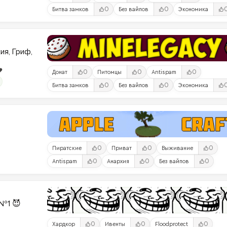
0
0
Битва замков
Без вайпов
Экономика
ия, Гриф,
️
0
0
0
Донат
Питомцы
Antispam
0
0
Битва замков
Без вайпов
Экономика
0
0
0
Пиратские
Приват
Выживание
0
0
0
Antispam
Анархия
Без вайпов
№1 😈
0
0
0
Хардкор
Ивенты
Floodprotect