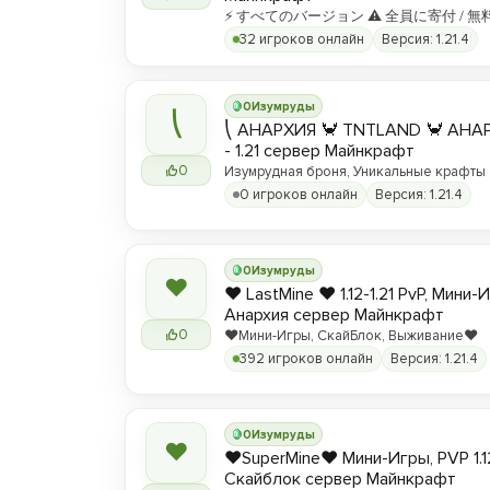
⚡ すべてのバージョン ⚠ 全員に寄付 / 無
32 игроков онлайн
Версия: 1.21.4
0
Изумруды
⎝
⎝ АНАРХИЯ 🦀 TNTLAND 🦀 АНАРХ
- 1.21 сервер Майнкрафт
0
Изумрудная броня, Уникальные крафты
0 игроков онлайн
Версия: 1.21.4
0
Изумруды
❤
❤️ LastMine ❤️ 1.12-1.21 PvP, Мини-
Анархия сервер Майнкрафт
0
❤️Мини-Игры, СкайБлок, Выживание❤️
392 игроков онлайн
Версия: 1.21.4
0
Изумруды
❤
❤️SuperMine❤️ Мини-Игры, PVP 1.1
Скайблок сервер Майнкрафт