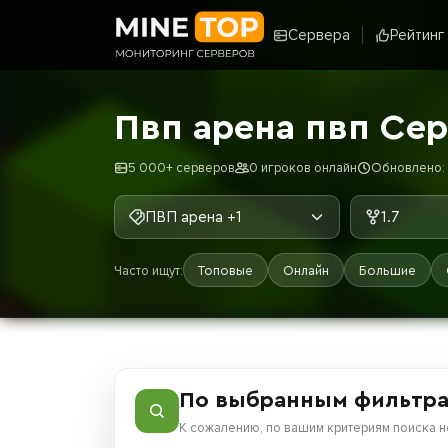
Сервера
Рейтинг
Пвп арена пвп Сер
5 000+ серверов
0 игроков онлайн
Обновлено: 7
ПВП арена +1
1.7
Часто ищут:
Топовые
Онлайн
Большие
По выбранным фильтра
К сожалению, по вашим критериям поиска н