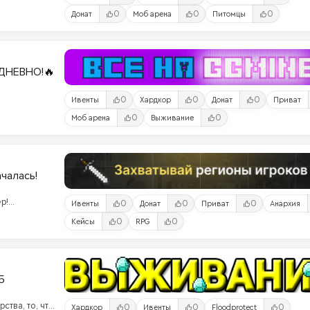
0
0
0
Донат
Моб арена
Питомцы
ДНЕВНО!🔥
0
0
0
Ивенты
Хардкор
Донат
Приват
0
0
Моб арена
Выживание
ачалась!
р!
0
0
0
Ивенты
Донат
Приват
Анархия
ого
0
0
Кейсы
RPG
ами!
5
ства, то, что
0
0
0
Хардкор
Ивенты
Floodprotect