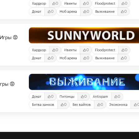
0
0
0
Хардкор
Ивенты
Floodprotect
0
0
0
Донат
Моб арена
Выживание
и-Игры 😡
0
0
0
Хардкор
Ивенты
Floodprotect
0
0
0
Донат
Моб арена
Выживание
Игры 😡
0
0
0
Донат
Питомцы
Antispam
0
0
Битва замков
Без вайпов
Экономика