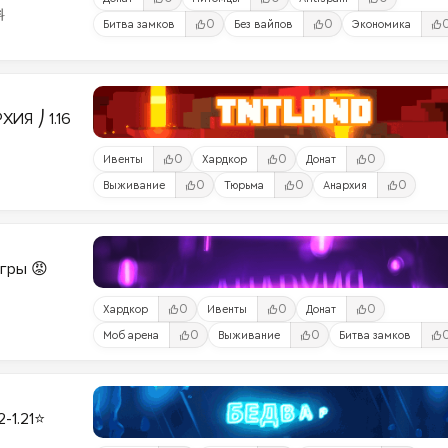
料
0
0
Битва замков
Без вайпов
Экономика
ИЯ ⎠ 1.16
0
0
0
Ивенты
Хардкор
Донат
0
0
0
Выживание
Тюрьма
Анархия
Игры 😡
0
0
0
Хардкор
Ивенты
Донат
0
0
Моб арена
Выживание
Битва замков
2-1.21⭐