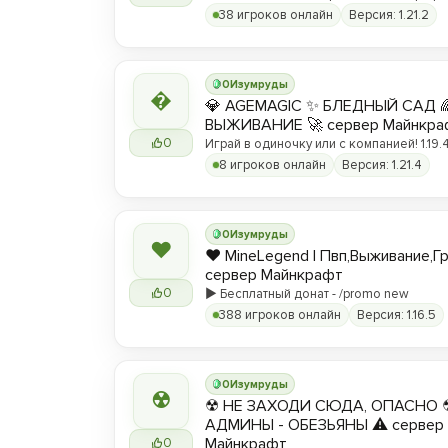
вы любите! ❤️
38 игроков онлайн
Версия: 1.21.2
0
Изумруды

💎 AGEMAGIC ✨ БЛЕДНЫЙ САД 
ВЫЖИВАНИЕ 🚀 сервер Майнкра
0
Играй в одиночку или с компанией! 1.19.4 
8 игроков онлайн
Версия: 1.21.4
0
Изумруды
❤
❤️ MineLegend | Пвп,Выживание,Г
сервер Майнкрафт
0
▶️ Бесплатный донат - /promo new
388 игроков онлайн
Версия: 1.16.5
0
Изумруды
☢
☢ НЕ ЗАХОДИ СЮДА, ОПАСНО 
АДМИНЫ - ОБЕЗЬЯНЫ ⚠ сервер
Майнкрафт
0