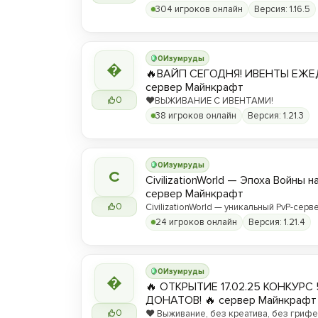
304 игроков онлайн
Версия: 1.16.5
0
Изумруды

🔥ВАЙП СЕГОДНЯ! ИВЕНТЫ ЕЖЕ
сервер Майнкрафт
0
❤️ВЫЖИВАНИЕ С ИВЕНТАМИ!
38 игроков онлайн
Версия: 1.21.3
0
Изумруды
C
CivilizationWorld — Эпоха Войны н
сервер Майнкрафт
0
CivilizationWorld — уникальный PvP-серве
Присоединяйся и стань частью эпическ
24 игроков онлайн
Версия: 1.21.4
противостояния между Альвами и Йотун
0
Изумруды

🔥 ОТКРЫТИЕ 17.02.25 КОНКУРС 
ДОНАТОВ! 🔥 сервер Майнкрафт
0
❤️ Выживание, без креатива, без грифер