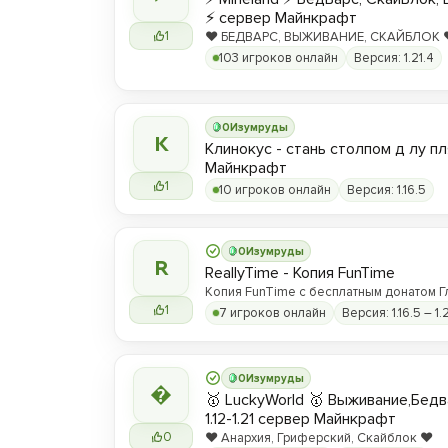
⚡ сервер Майнкрафт
1
❤️ БЕДВАРС, ВЫЖИВАНИЕ, СКАЙБЛОК ❤️
hype.play-ml.ru ❤️
103 игроков онлайн
Версия: 1.21.4
0
Изумруды
К
Клинокус - стань столпом д лу пл
Майнкрафт
1
10 игроков онлайн
Версия: 1.16.5
0
Изумруды
R
ReallyTime - Копия FunTime
Копия FunTime с бесплатным донатом Г
1
7 игроков онлайн
Версия: 1.16.5 – 1.
0
Изумруды

🥇 LuckyWorld 🥇 Выживание,Бед
1.12-1.21 сервер Майнкрафт
0
❤️ Анархия, Гриферский, Скайблок ❤️