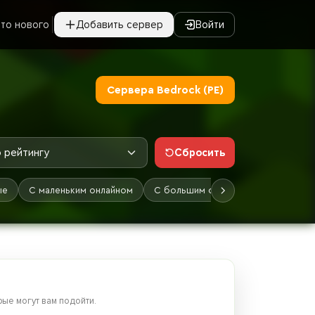
то нового
Добавить сервер
Войти
Сервера Bedrock (PE)
Сбросить
 рейтингу
ые
С маленьким онлайном
С большим онлайном
Лучшие
ые могут вам подойти.