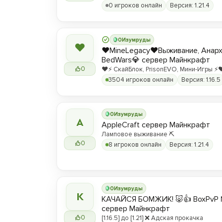
0 игроков онлайн
Версия: 1.21.4
0
Изумруды
❤
❤️MineLegacy❤️Выживание, Анарх
BedWars💎 сервер Майнкрафт
0
❤️⚡️ СкайБлок, PrisonEVO, Мини-Игры ⚡️❤
3504 игроков онлайн
Версия: 1.16.5
0
Изумруды
A
AppleCraft сервер Майнкрафт
Ламповое выживание ⛏️
0
8 игроков онлайн
Версия: 1.21.4
0
Изумруды
К
КАЧАЙСЯ БОМЖИК! 🐷👍 BoxPvP 
сервер Майнкрафт
0
[1.16.5] до [1.21] ❌ Адская прокачка