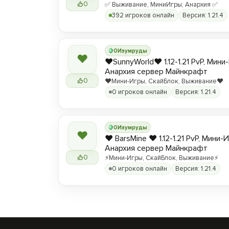
0
✅ Выживание, МиниИгры, Анархия ✅
392 игроков онлайн
Версия: 1.21.4
0
Изумруды
❤
❤️SunnyWorld❤️ 1.12-1.21 PvP, Мин
Анархия сервер Майнкрафт
0
❤️Мини-Игры, СкайБлок, Выживание❤️
0 игроков онлайн
Версия: 1.21.4
0
Изумруды
❤
❤️ BarsMine ❤️ 1.12-1.21 PvP, Мини-
Анархия сервер Майнкрафт
0
⚡Мини-Игры, СкайБлок, Выживание⚡
0 игроков онлайн
Версия: 1.21.4