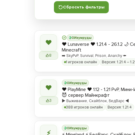
Сбросить фильтры
0
Изумруды
❤
❤️ Lunaverse ❤️ 1.21.4 - 26.1.2 🌙 
Minecraft
8
➡️ SkyPvP, Survival, Prison, Anarchy ⬅️
1 игроков онлайн
Версия: 1.21.4 – 1.2
0
Изумруды
❤
❤️ PlayMine ❤️ 1.12 - 1.21 PvP, Мин
😈 сервер Майнкрафт
3
▶️ Выживание, Скайблок, БедВарс ◀️
388 игроков онлайн
Версия: 1.21.4
0
Изумруды
⚡
⚡ Mineland ⚡ БедВарс, СкайБлок,