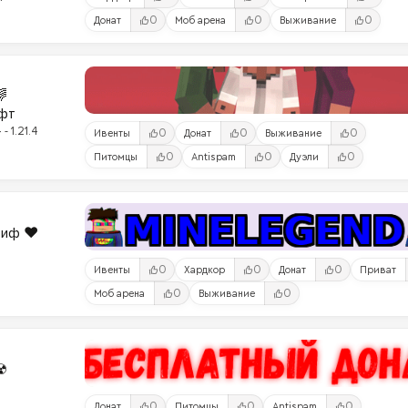
0
0
0
Донат
Моб арена
Выживание

фт
- 1.21.4
0
0
0
Ивенты
Донат
Выживание
0
0
0
Питомцы
Antispam
Дуэли
риф ❤️
0
0
0
Ивенты
Хардкор
Донат
Приват
0
0
Моб арена
Выживание
☢
0
0
0
Донат
Питомцы
Antispam