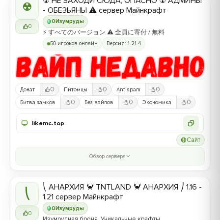
☢ НЕ ЗАХОДИ СЮДА, ОПАСНО ☢ АДМИНЫ
☢
- ОБЕЗЬЯНЫ ⚠ сервер Майнкрафт
0
Изумруды
0
⚡ すべてのバージョン ⚠ 全員に寄付 / 無料
50 игроков онлайн
Версия: 1.21.4
0
0
0
Донат
Питомцы
Antispam
0
0
0
Битва замков
Без вайпов
Экономика
likemc.top
Сайт
Обзор сервера
⎝ АНАРХИЯ 🦀 TNTLAND 🦀 АНАРХИЯ ⎠ 1.16 -
⎝
1.21 сервер Майнкрафт
0
Изумруды
0
Изумрудная броня, Уникальные крафты