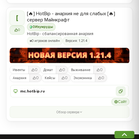
[🔥] HotBip - анархия не для слабых [🔥]
[
сервер Майнкрафт
0
Изумруды
0
HotBip - сбалансированная анархия
0 игроков онлайн
Версия: 1.21.4
0
0
0
Ивенты
Донат
Выживание
0
0
0
Анархия
Кейсы
Экономика
mc.hotbip.ru
Сайт
Обзор сервера