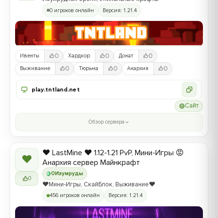
0 игроков онлайн
Версия: 1.21.4
0
0
0
Ивенты
Хардкор
Донат
0
0
0
Выживание
Тюрьма
Анархия
play.tntland.net
Сайт
Обзор сервера
❤️ LastMine ❤️ 1.12-1.21 PvP, Мини-Игры 😡
❤
Анархия сервер Майнкрафт
0
Изумруды
0
❤️Мини-Игры, СкайБлок, Выживание❤️
456 игроков онлайн
Версия: 1.21.4