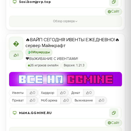
Sosi.bomjpvp.top
Сайт
Обзор сервера
🔥ВАЙП СЕГОДНЯ! ИВЕНТЫ ЕЖЕДНЕВНО!🔥

сервер Майнкрафт
0
Изумруды
0
❤️ВЫЖИВАНИЕ С ИВЕНТАМИ!
26 игроков онлайн
Версия: 1.21.3
0
0
0
Ивенты
Хардкор
Донат
0
0
0
Приват
Моб арена
Выживание
MAMA.GGMINE.RU
Сайт