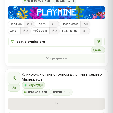
448 игроков онлайн
Версия: 1.21.4
0
0
0
Хардкор
Ивенты
Floodprotect
0
0
0
Донат
Моб арена
Выживание
best.playmine.org
Сайт
Обзор сервера
Клинокус - стань столпом д лу пля г сервер
К
Майнкрафт
0
Изумруды
1
8 игроков онлайн
Версия: 1.16.5