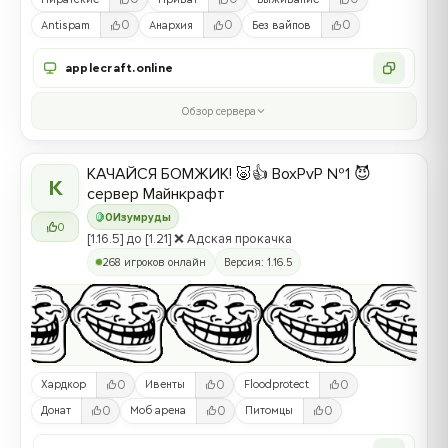
0
0
0
Antispam
Анархия
Без вайпов
applecraft.online
Обзор сервера
КАЧАЙСЯ БОМЖИК! 🐷👍 BoxPvP №1 😈
К
сервер Майнкрафт
0
Изумруды
0
[1.16.5] до [1.21] ❌ Адская прокачка
268 игроков онлайн
Версия: 1.16.5
0
0
0
Хардкор
Ивенты
Floodprotect
0
0
0
Донат
Моб арена
Питомцы