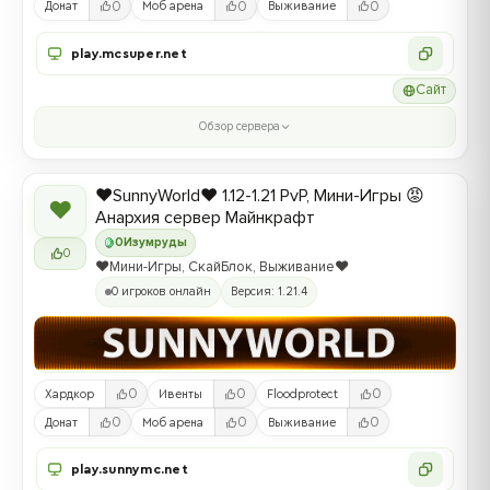
0
0
0
Донат
Моб арена
Выживание
play.mcsuper.net
Сайт
Обзор сервера
❤️SunnyWorld❤️ 1.12-1.21 PvP, Мини-Игры 😡
❤
Анархия сервер Майнкрафт
0
Изумруды
0
❤️Мини-Игры, СкайБлок, Выживание❤️
0 игроков онлайн
Версия: 1.21.4
0
0
0
Хардкор
Ивенты
Floodprotect
0
0
0
Донат
Моб арена
Выживание
play.sunnymc.net