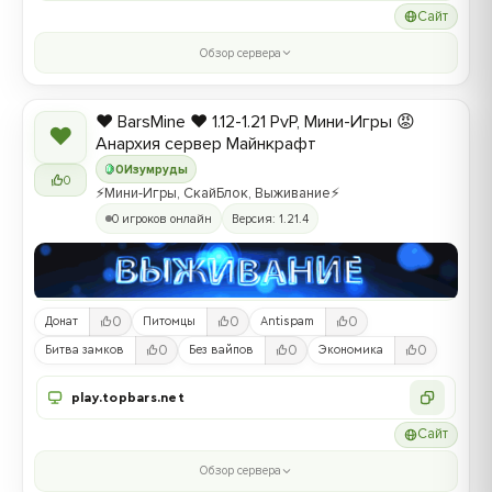
Сайт
Обзор сервера
❤️ BarsMine ❤️ 1.12-1.21 PvP, Мини-Игры 😡
❤
Анархия сервер Майнкрафт
0
Изумруды
0
⚡Мини-Игры, СкайБлок, Выживание⚡
0 игроков онлайн
Версия: 1.21.4
0
0
0
Донат
Питомцы
Antispam
0
0
0
Битва замков
Без вайпов
Экономика
play.topbars.net
Сайт
Обзор сервера