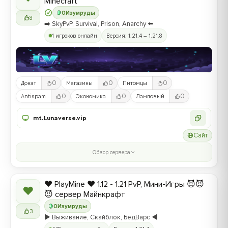
Minecraft
0
Изумруды
8
➡️ SkyPvP, Survival, Prison, Anarchy ⬅️
1 игроков онлайн
Версия: 1.21.4 – 1.21.8
0
0
0
Донат
Магазины
Питомцы
0
0
0
Antispam
Экономика
Ламповый
mt.Lunaverse.vip
Сайт
Обзор сервера
❤️ PlayMine ❤️ 1.12 - 1.21 PvP, Мини-Игры 😈😈
❤
😈 сервер Майнкрафт
0
Изумруды
3
▶️ Выживание, Скайблок, БедВарс ◀️