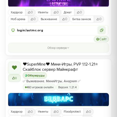
0
0
0
Хардкор
Ивенты
Донат
0
0
0
Моб арена
Выживание
Битва замков
login.lastmc.org
Сайт
Обзор сервера
❤️SuperMine❤️ Мини-Игры, PVP 1.12-1.21⭐
❤
Скайблок сервер Майнкрафт
0
Изумруды
0
✅ Выживание, МиниИгры, Анархия ✅
460 игроков онлайн
Версия: 1.21.4
0
0
0
Хардкор
Ивенты
Floodprotect