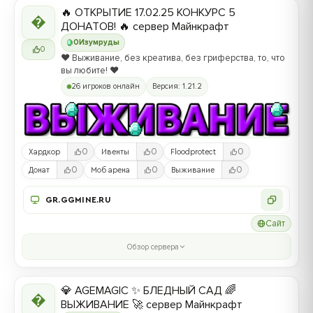
🔥 ОТКРЫТИЕ 17.02.25 КОНКУРС 5

ДОНАТОВ! 🔥 сервер Майнкрафт
0
Изумруды
0
❤️ Выживание, без креатива, без гриферства, то, что
вы любите! ❤️
26 игроков онлайн
Версия: 1.21.2
0
0
0
Хардкор
Ивенты
Floodprotect
0
0
0
Донат
Моб арена
Выживание
GR.GGMINE.RU
Сайт
Обзор сервера
💎 AGEMAGIC ✨ БЛЕДНЫЙ САД 🌈

ВЫЖИВАНИЕ 🚀 сервер Майнкрафт