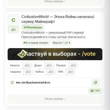
Обзор сервера
CivilizationWorld — Эпоха Войны началась!
C
сервер Майнкрафт
0
Изумруды
0
CivilizationWorld — уникальный PvP-сервер!
Присоединяйся и стань частью эпического
противостояния между Альвами и Йотунами!
16 игроков онлайн
Версия: 1.21.4
0
0
0
Ивенты
Донат
Приват
0
0
0
Анархия
Кейсы
RPG
mc.civilizationworld.ru
Сайт
Обзор сервера