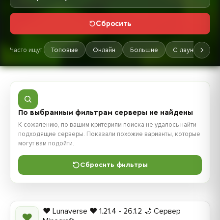
Сбросить
Часто ищут:
Топовые
Онлайн
Большие
С лаунчером
По выбранным фильтрам серверы не найдены
К сожалению, по вашим критериям поиска не удалось найти
подходящие серверы. Показали похожие варианты, которые
могут вам подойти.
Сбросить фильтры
❤️ Lunaverse ❤️ 1.21.4 - 26.1.2 🌙 Сервер
❤