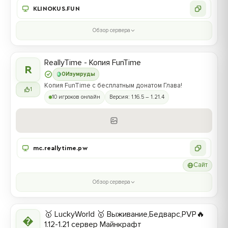
KLINOKUS.FUN
Обзор сервера
ReallyTime - Копия FunTime
R
0
Изумруды
Копия FunTime с бесплатным донатом Глава!
1
10 игроков онлайн
Версия: 1.16.5 – 1.21.4
mc.reallytime.pw
Сайт
Обзор сервера
🥇 LuckyWorld 🥇 Выживание,Бедварс,PVP🔥

1.12-1.21 сервер Майнкрафт