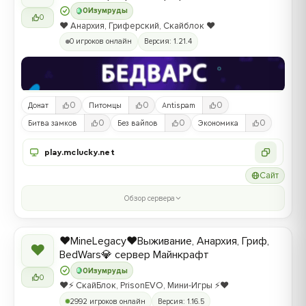
0
Изумруды
0
❤️ Анархия, Гриферский, Скайблок ❤️
0 игроков онлайн
Версия: 1.21.4
0
0
0
Донат
Питомцы
Antispam
0
0
0
Битва замков
Без вайпов
Экономика
play.mclucky.net
Сайт
Обзор сервера
❤️MineLegacy❤️Выживание, Анархия, Гриф,
❤
BedWars💎 сервер Майнкрафт
0
Изумруды
0
❤️⚡️ СкайБлок, PrisonEVO, Мини-Игры ⚡️❤️
2992 игроков онлайн
Версия: 1.16.5