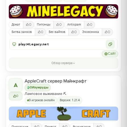
0
0
0
Донат
Питомцы
Antispam
0
0
0
Битва замков
Без вайпов
Экономика
play.MLegacy.net
Сайт
Обзор сервера
AppleCraft сервер Майнкрафт
A
0
Изумруды
Ламповое выживание ⛏️
0
9 игроков онлайн
Версия: 1.21.4
0
0
0
Пиратские
Приват
Выживание