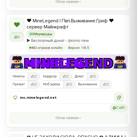
Обзор сервера
❤️ MineLegend | Пвп,Выживание,Гриф ❤️
❤
сервер Майнкрафт
0
Изумруды
0
▶️ Бесплатный донат - /promo new
460 игроков онлайн
Версия: 1.16.5
0
0
0
Ивенты
Хардкор
Донат
0
0
0
Приват
Моб арена
Выживание
mc.minelegend.net
Сайт
Обзор сервера