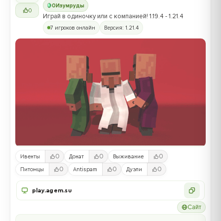
0
Изумруды
0
Играй в одиночку или с компанией! 1.19.4 - 1.21.4
7 игроков онлайн
Версия: 1.21.4
0
0
0
Ивенты
Донат
Выживание
0
0
0
Питомцы
Antispam
Дуэли
play.agem.su
Сайт