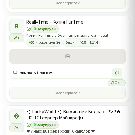
Обзор сервера
ReallyTime - Копия FunTime
R
0
Изумруды
Копия FunTime с бесплатным донатом Глава!
1
50 игроков онлайн
Версия: 1.16.5 – 1.21.4
mc.reallytime.pw
Сайт
Обзор сервера
🥇 LuckyWorld 🥇 Выживание,Бедварс,PVP🔥

1.12-1.21 сервер Майнкрафт
0
Изумруды
0
❤️ Анархия, Гриферский, Скайблок ❤️