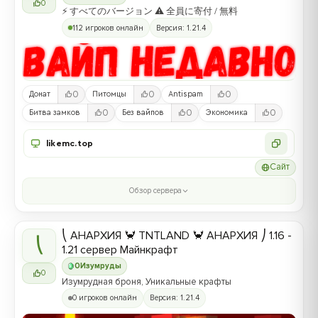
0
⚡ すべてのバージョン ⚠ 全員に寄付 / 無料
112 игроков онлайн
Версия: 1.21.4
0
0
0
Донат
Питомцы
Antispam
0
0
0
Битва замков
Без вайпов
Экономика
likemc.top
Сайт
Обзор сервера
⎝ АНАРХИЯ 🦀 TNTLAND 🦀 АНАРХИЯ ⎠ 1.16 -
⎝
1.21 сервер Майнкрафт
0
Изумруды
0
Изумрудная броня, Уникальные крафты
0 игроков онлайн
Версия: 1.21.4