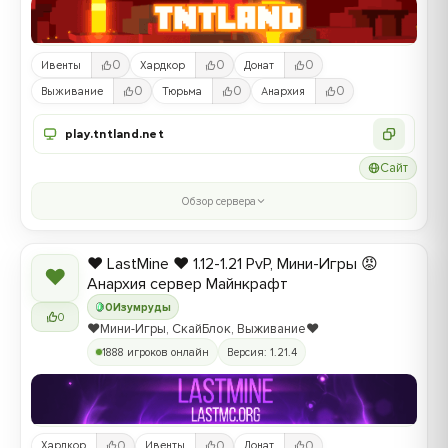
0
0
0
Ивенты
Хардкор
Донат
0
0
0
Выживание
Тюрьма
Анархия
play.tntland.net
Сайт
Обзор сервера
❤️ LastMine ❤️ 1.12-1.21 PvP, Мини-Игры 😡
❤
Анархия сервер Майнкрафт
0
Изумруды
0
❤️Мини-Игры, СкайБлок, Выживание❤️
1888 игроков онлайн
Версия: 1.21.4
0
0
0
Хардкор
Ивенты
Донат