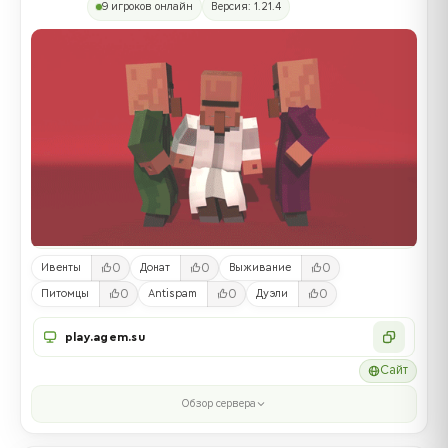
9 игроков онлайн
Версия: 1.21.4
0
0
0
Ивенты
Донат
Выживание
0
0
0
Питомцы
Antispam
Дуэли
play.agem.su
Сайт
Обзор сервера