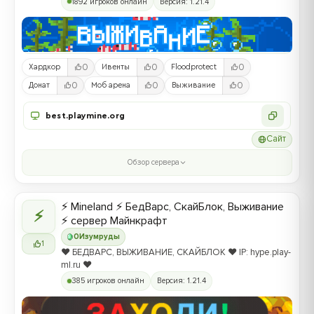
1892 игроков онлайн
Версия: 1.21.4
0
0
0
Хардкор
Ивенты
Floodprotect
0
0
0
Донат
Моб арена
Выживание
best.playmine.org
Сайт
Обзор сервера
⚡ Mineland ⚡ БедВарс, СкайБлок, Выживание
⚡
⚡ сервер Майнкрафт
0
Изумруды
1
❤️ БЕДВАРС, ВЫЖИВАНИЕ, СКАЙБЛОК ❤️ IP: hype.play-
ml.ru ❤️
385 игроков онлайн
Версия: 1.21.4