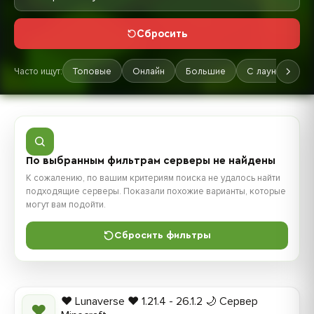
Сбросить
Часто ищут:
Топовые
Онлайн
Большие
С лаунчером
По выбранным фильтрам серверы не найдены
К сожалению, по вашим критериям поиска не удалось найти
подходящие серверы. Показали похожие варианты, которые
могут вам подойти.
Сбросить фильтры
❤️ Lunaverse ❤️ 1.21.4 - 26.1.2 🌙 Сервер
❤