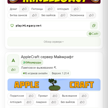
0
0
0
Донат
Питомцы
Antispam
0
0
0
Битва замков
Без вайпов
Экономика
play.MLegacy.net
Сайт
Обзор сервера
AppleCraft сервер Майнкрафт
A
0
Изумруды
Ламповое выживание ⛏️
0
16 игроков онлайн
Версия: 1.21.4
0
0
0
Пиратские
Приват
Выживание
0
0
0
Antispam
Анархия
Без вайпов