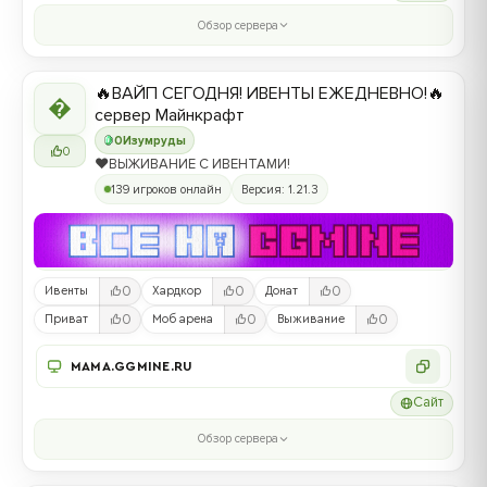
Обзор сервера
🔥ВАЙП СЕГОДНЯ! ИВЕНТЫ ЕЖЕДНЕВНО!🔥

сервер Майнкрафт
0
Изумруды
0
❤️ВЫЖИВАНИЕ С ИВЕНТАМИ!
139 игроков онлайн
Версия: 1.21.3
0
0
0
Ивенты
Хардкор
Донат
0
0
0
Приват
Моб арена
Выживание
MAMA.GGMINE.RU
Сайт
Обзор сервера