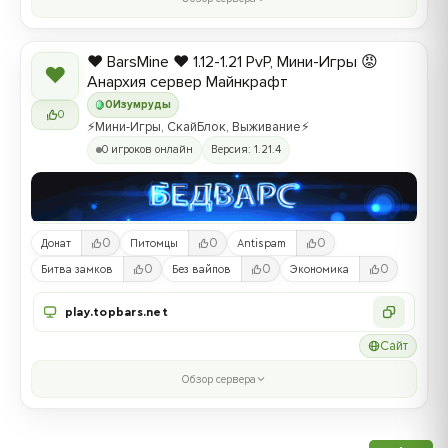
❤️ BarsMine ❤️ 1.12-1.21 PvP, Мини-Игры 😡
❤
Анархия сервер Майнкрафт
0
Изумруды
0
⚡Мини-Игры, СкайБлок, Выживание⚡
0 игроков онлайн
Версия: 1.21.4
0
0
0
Донат
Питомцы
Antispam
0
0
0
Битва замков
Без вайпов
Экономика
play.topbars.net
Сайт
Обзор сервера