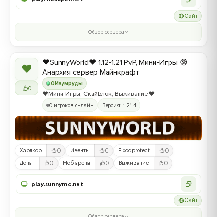
Сайт
Обзор сервера
❤️SunnyWorld❤️ 1.12-1.21 PvP, Мини-Игры 😡
❤
Анархия сервер Майнкрафт
0
Изумруды
0
❤️Мини-Игры, СкайБлок, Выживание❤️
0 игроков онлайн
Версия: 1.21.4
0
0
0
Хардкор
Ивенты
Floodprotect
0
0
0
Донат
Моб арена
Выживание
play.sunnymc.net
Сайт
Обзор сервера