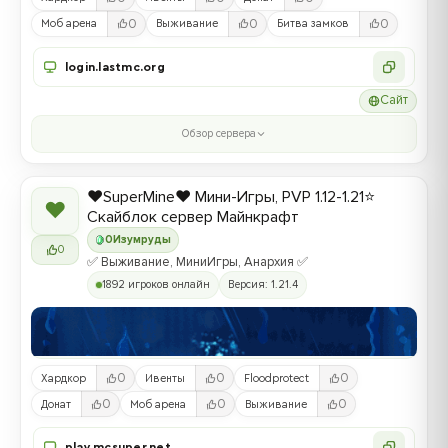
0
0
0
Моб арена
Выживание
Битва замков
login.lastmc.org
Сайт
Обзор сервера
❤️SuperMine❤️ Мини-Игры, PVP 1.12-1.21⭐
❤
Скайблок сервер Майнкрафт
0
Изумруды
0
✅ Выживание, МиниИгры, Анархия ✅
1892 игроков онлайн
Версия: 1.21.4
0
0
0
Хардкор
Ивенты
Floodprotect
0
0
0
Донат
Моб арена
Выживание
play.mcsuper.net