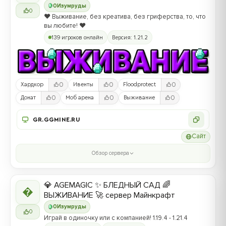
0
Изумруды
0
❤️ Выживание, без креатива, без гриферства, то, что
вы любите! ❤️
139 игроков онлайн
Версия: 1.21.2
0
0
0
Хардкор
Ивенты
Floodprotect
0
0
0
Донат
Моб арена
Выживание
GR.GGMINE.RU
Сайт
Обзор сервера
💎 AGEMAGIC ✨ БЛЕДНЫЙ САД 🌈

ВЫЖИВАНИЕ 🚀 сервер Майнкрафт
0
Изумруды
0
Играй в одиночку или с компанией! 1.19.4 - 1.21.4