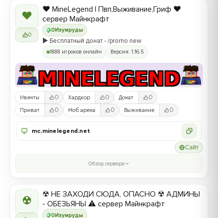
❤️ MineLegend | Пвп,Выживание,Гриф ❤️
❤
сервер Майнкрафт
0
Изумруды
0
▶️ Бесплатный донат - /promo new
1888 игроков онлайн
Версия: 1.16.5
0
0
0
Ивенты
Хардкор
Донат
0
0
0
Приват
Моб арена
Выживание
mc.minelegend.net
Сайт
Обзор сервера
☢ НЕ ЗАХОДИ СЮДА, ОПАСНО ☢ АДМИНЫ
☢
- ОБЕЗЬЯНЫ ⚠ сервер Майнкрафт
0
Изумруды