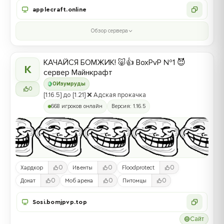
applecraft.online
Обзор сервера
КАЧАЙСЯ БОМЖИК! 🐷👍 BoxPvP №1 😈
К
сервер Майнкрафт
0
Изумруды
0
[1.16.5] до [1.21] ❌ Адская прокачка
668 игроков онлайн
Версия: 1.16.5
0
0
0
Хардкор
Ивенты
Floodprotect
0
0
0
Донат
Моб арена
Питомцы
Sosi.bomjpvp.top
Сайт