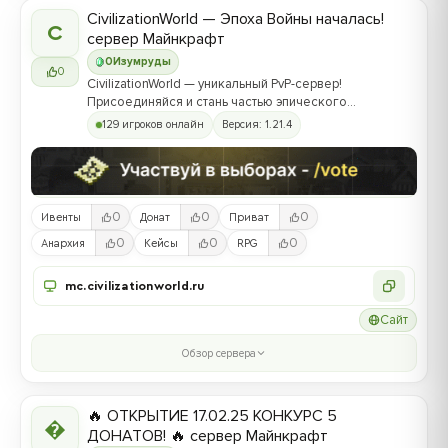
CivilizationWorld — Эпоха Войны началась!
C
сервер Майнкрафт
0
Изумруды
0
CivilizationWorld — уникальный PvP-сервер!
Присоединяйся и стань частью эпического
противостояния между Альвами и Йотунами!
129 игроков онлайн
Версия: 1.21.4
0
0
0
Ивенты
Донат
Приват
0
0
0
Анархия
Кейсы
RPG
mc.civilizationworld.ru
Сайт
Обзор сервера
🔥 ОТКРЫТИЕ 17.02.25 КОНКУРС 5

ДОНАТОВ! 🔥 сервер Майнкрафт