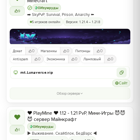
Minecraft
0
Изумруды
9
➡️ SkyPvP, Survival, Prison, Anarchy ⬅️
5 игроков онлайн
Версия: 1.21.4 – 1.21.8
0
0
0
Донат
Магазины
Питомцы
0
0
0
Antispam
Экономика
Ламповый
mt.Lunaverse.vip
Сайт
Обзор сервера
❤️ PlayMine ❤️ 1.12 - 1.21 PvP, Мини-Игры 😈😈
❤
😈 сервер Майнкрафт
0
Изумруды
1
▶️ Выживание, Скайблок, БедВарс ◀️