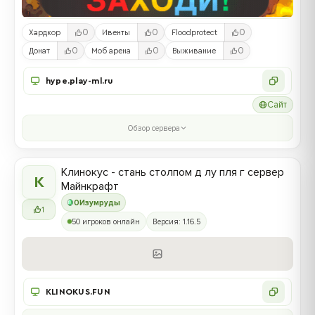
0
0
0
Хардкор
Ивенты
Floodprotect
0
0
0
Донат
Моб арена
Выживание
hype.play-ml.ru
Сайт
Обзор сервера
Клинокус - стань столпом д лу пля г сервер
К
Майнкрафт
0
Изумруды
1
50 игроков онлайн
Версия: 1.16.5
KLINOKUS.FUN