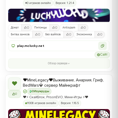
0 игроков онлайн
Версия: 1.21.4
0
0
0
Донат
Питомцы
Antispam
0
0
0
Битва замков
Без вайпов
Экономика
play.mclucky.net
Сайт
Обзор сервера
❤️MineLegacy❤️Выживание, Анархия, Гриф,
❤
BedWars💎 сервер Майнкрафт
0
Изумруды
0
❤️⚡️ СкайБлок, PrisonEVO, Мини-Игры ⚡️❤️
11008 игроков онлайн
Версия: 1.16.5