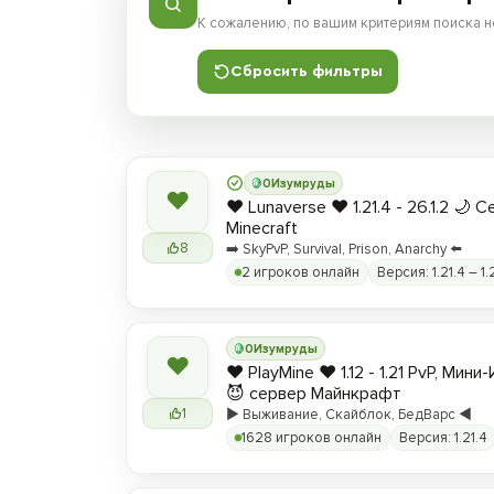
К сожалению, по вашим критериям поиска н
Сбросить фильтры
0
Изумруды
❤
❤️ Lunaverse ❤️ 1.21.4 - 26.1.2 🌙 
Minecraft
8
➡️ SkyPvP, Survival, Prison, Anarchy ⬅️
2 игроков онлайн
Версия: 1.21.4 – 1.
0
Изумруды
❤
❤️ PlayMine ❤️ 1.12 - 1.21 PvP, Мин
😈 сервер Майнкрафт
1
▶️ Выживание, Скайблок, БедВарс ◀️
1628 игроков онлайн
Версия: 1.21.4