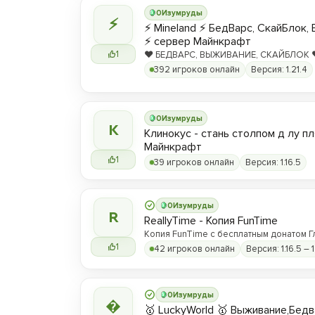
0
Изумруды
⚡
⚡ Mineland ⚡ БедВарс, СкайБлок,
⚡ сервер Майнкрафт
1
❤️ БЕДВАРС, ВЫЖИВАНИЕ, СКАЙБЛОК ❤️
hype.play-ml.ru ❤️
392 игроков онлайн
Версия: 1.21.4
0
Изумруды
К
Клинокус - стань столпом д лу пл
Майнкрафт
1
39 игроков онлайн
Версия: 1.16.5
0
Изумруды
R
ReallyTime - Копия FunTime
Копия FunTime с бесплатным донатом Г
1
42 игроков онлайн
Версия: 1.16.5 – 1
0
Изумруды

🥇 LuckyWorld 🥇 Выживание,Бед