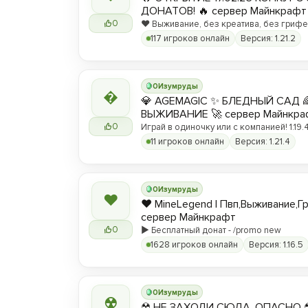
ДОНАТОВ! 🔥 сервер Майнкрафт
0
❤️ Выживание, без креатива, без грифер
вы любите! ❤️
117 игроков онлайн
Версия: 1.21.2
0
Изумруды

💎 AGEMAGIC ✨ БЛЕДНЫЙ САД 
ВЫЖИВАНИЕ 🚀 сервер Майнкра
0
Играй в одиночку или с компанией! 1.19.4 
11 игроков онлайн
Версия: 1.21.4
0
Изумруды
❤
❤️ MineLegend | Пвп,Выживание,Г
сервер Майнкрафт
0
▶️ Бесплатный донат - /promo new
1628 игроков онлайн
Версия: 1.16.5
0
Изумруды
☢
☢ НЕ ЗАХОДИ СЮДА, ОПАСНО 