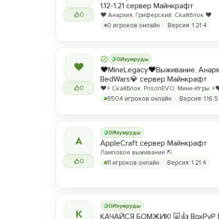
1.12-1.21 сервер Майнкрафт
0
❤️ Анархия, Гриферский, Скайблок ❤️
0 игроков онлайн
Версия: 1.21.4
0
Изумруды
❤
❤️MineLegacy❤️Выживание, Анарх
BedWars💎 сервер Майнкрафт
0
❤️⚡️ СкайБлок, PrisonEVO, Мини-Игры ⚡️❤
9504 игроков онлайн
Версия: 1.16.5
0
Изумруды
A
AppleCraft сервер Майнкрафт
Ламповое выживание ⛏️
0
11 игроков онлайн
Версия: 1.21.4
0
Изумруды
К
КАЧАЙСЯ БОМЖИК! 🐷👍 BoxPvP 