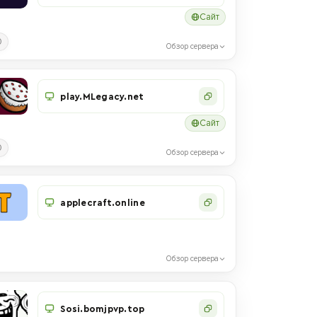
Сайт
0
Обзор сервера
play.MLegacy.net
Сайт
0
Обзор сервера
applecraft.online
Обзор сервера
Sosi.bomjpvp.top