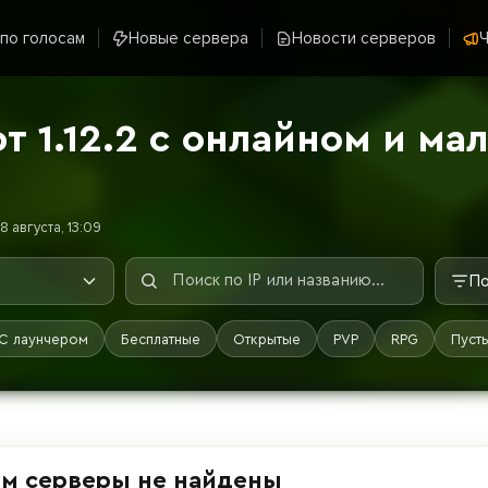
 по голосам
Новые сервера
Новости серверов
Ч
 1.12.2 с онлайном и ма
 августа, 13:09
По
С лаунчером
Бесплатные
Открытые
PVP
RPG
Пуст
м серверы не найдены