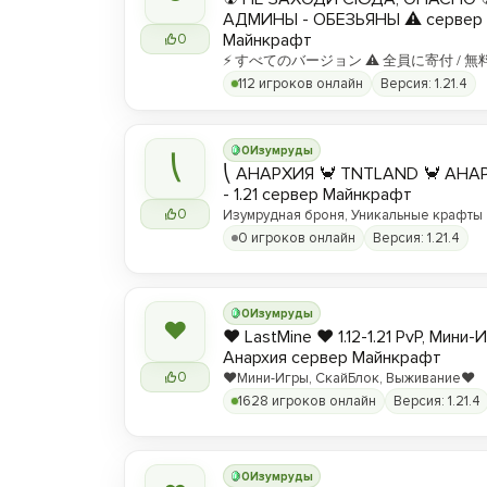
АДМИНЫ - ОБЕЗЬЯНЫ ⚠ сервер
Майнкрафт
0
⚡ すべてのバージョン ⚠ 全員に寄付 / 無
112 игроков онлайн
Версия: 1.21.4
0
Изумруды
⎝
⎝ АНАРХИЯ 🦀 TNTLAND 🦀 АНАРХ
- 1.21 сервер Майнкрафт
0
Изумрудная броня, Уникальные крафты
0 игроков онлайн
Версия: 1.21.4
0
Изумруды
❤
❤️ LastMine ❤️ 1.12-1.21 PvP, Мини-
Анархия сервер Майнкрафт
0
❤️Мини-Игры, СкайБлок, Выживание❤️
1628 игроков онлайн
Версия: 1.21.4
0
Изумруды