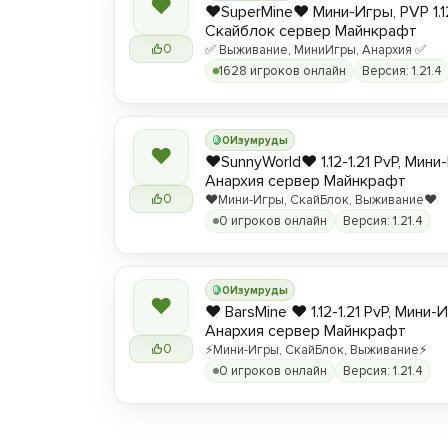
❤
❤️SuperMine❤️ Мини-Игры, PVP 1.1
Скайблок сервер Майнкрафт
0
✅ Выживание, МиниИгры, Анархия ✅
1628 игроков онлайн
Версия: 1.21.4
0
Изумруды
❤
❤️SunnyWorld❤️ 1.12-1.21 PvP, Мин
Анархия сервер Майнкрафт
0
❤️Мини-Игры, СкайБлок, Выживание❤️
0 игроков онлайн
Версия: 1.21.4
0
Изумруды
❤
❤️ BarsMine ❤️ 1.12-1.21 PvP, Мини-
Анархия сервер Майнкрафт
0
⚡Мини-Игры, СкайБлок, Выживание⚡
0 игроков онлайн
Версия: 1.21.4