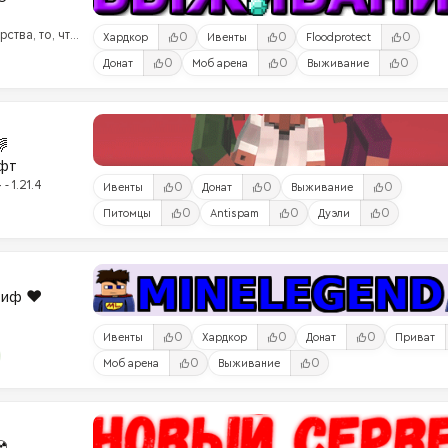
ства, то, что
0
0
0
Хардкор
Ивенты
Floodprotect
0
0
0
Донат
Моб арена
Выживание

фт
- 1.21.4
0
0
0
Ивенты
Донат
Выживание
0
0
0
Питомцы
Antispam
Дуэли
риф ❤️
0
0
0
Ивенты
Хардкор
Донат
Приват
0
0
Моб арена
Выживание
☢