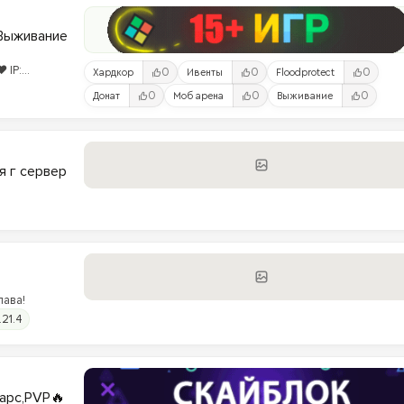
 Выживание
 IP:
0
0
0
Хардкор
Ивенты
Floodprotect
0
0
0
Донат
Моб арена
Выживание
я г сервер
лава!
.21.4
варс,PVP🔥