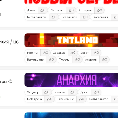
0
0
0
Донат
Питомцы
Antispam
料
0
0
Битва замков
Без вайпов
Экономика
ИЯ ⎠ 1.16
0
0
0
Ивенты
Хардкор
Донат
0
0
0
Выживание
Тюрьма
Анархия
Игры 😡
0
0
0
Хардкор
Ивенты
Донат
0
0
Моб арена
Выживание
Битва замков