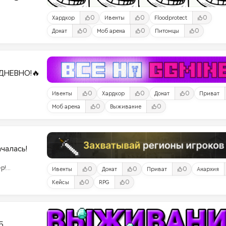
0
0
0
Хардкор
Ивенты
Floodprotect
0
0
0
Донат
Моб арена
Питомцы
ДНЕВНО!🔥
0
0
0
Ивенты
Хардкор
Донат
Приват
0
0
Моб арена
Выживание
ачалась!
р!
0
0
0
Ивенты
Донат
Приват
Анархия
ого
0
0
Кейсы
RPG
ами!
5