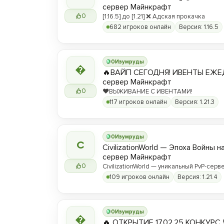
сервер Майнкрафт
0
[1.16.5] до [1.21] ❌ Адская прокачка
682 игроков онлайн
Версия: 1.16.5
0
Изумруды

🔥ВАЙП СЕГОДНЯ! ИВЕНТЫ ЕЖЕ
сервер Майнкрафт
0
❤️ВЫЖИВАНИЕ С ИВЕНТАМИ!
117 игроков онлайн
Версия: 1.21.3
0
Изумруды
C
CivilizationWorld — Эпоха Войны н
сервер Майнкрафт
0
CivilizationWorld — уникальный PvP-серве
Присоединяйся и стань частью эпическ
109 игроков онлайн
Версия: 1.21.4
противостояния между Альвами и Йотун
0
Изумруды

🔥 ОТКРЫТИЕ 17.02.25 КОНКУРС 