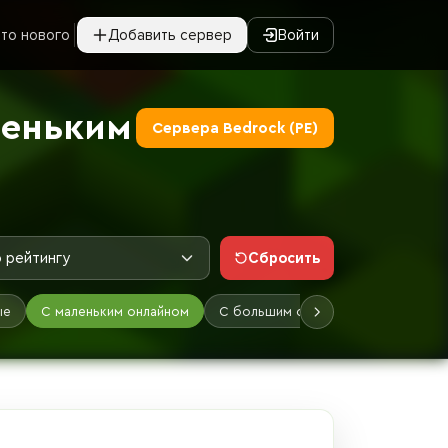
то нового
Добавить сервер
Войти
леньким
Сервера Bedrock (PE)
Сбросить
 рейтингу
ые
С маленьким онлайном
С большим онлайном
Лучшие