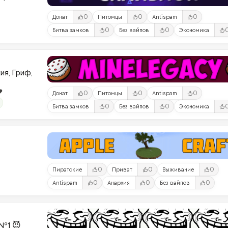
0
0
0
Донат
Питомцы
Antispam
0
0
Битва замков
Без вайпов
Экономика
ия, Гриф,
️
0
0
0
Донат
Питомцы
Antispam
0
0
Битва замков
Без вайпов
Экономика
0
0
0
Пиратские
Приват
Выживание
0
0
0
Antispam
Анархия
Без вайпов
№1 😈