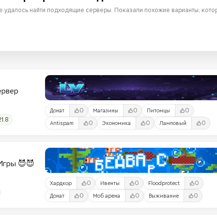
е удалось найти подходящие серверы. Показали похожие варианты, котор
Сервер
0
0
0
Донат
Магазины
Питомцы
21.8
0
0
0
Antispam
Экономика
Ламповый
и-Игры 😈😈
0
0
0
Хардкор
Ивенты
Floodprotect
0
0
0
Донат
Моб арена
Выживание