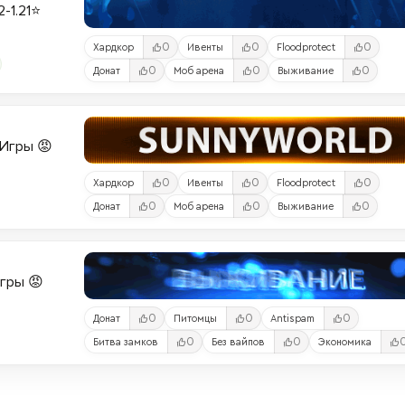
2-1.21⭐
0
0
0
Хардкор
Ивенты
Floodprotect
0
0
0
Донат
Моб арена
Выживание
и-Игры 😡
0
0
0
Хардкор
Ивенты
Floodprotect
0
0
0
Донат
Моб арена
Выживание
Игры 😡
0
0
0
Донат
Питомцы
Antispam
0
0
Битва замков
Без вайпов
Экономика