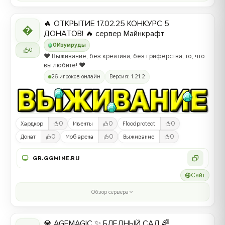
🔥 ОТКРЫТИЕ 17.02.25 КОНКУРС 5

ДОНАТОВ! 🔥 сервер Майнкрафт
0
Изумруды
0
❤️ Выживание, без креатива, без гриферства, то, что
вы любите! ❤️
26 игроков онлайн
Версия: 1.21.2
0
0
0
Хардкор
Ивенты
Floodprotect
0
0
0
Донат
Моб арена
Выживание
GR.GGMINE.RU
Сайт
Обзор сервера
💎 AGEMAGIC ✨ БЛЕДНЫЙ САД 🌈