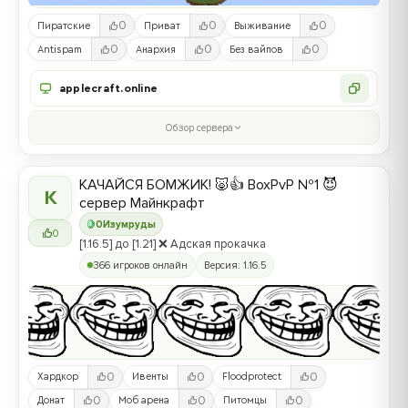
0
0
0
Пиратские
Приват
Выживание
0
0
0
Antispam
Анархия
Без вайпов
applecraft.online
Обзор сервера
КАЧАЙСЯ БОМЖИК! 🐷👍 BoxPvP №1 😈
К
сервер Майнкрафт
0
Изумруды
0
[1.16.5] до [1.21] ❌ Адская прокачка
366 игроков онлайн
Версия: 1.16.5
0
0
0
Хардкор
Ивенты
Floodprotect
0
0
0
Донат
Моб арена
Питомцы