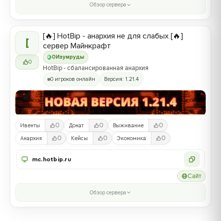
Обзор сервера
[🔥] HotBip - анархия не для слабых [🔥]
[
сервер Майнкрафт
0
Изумруды
0
HotBip - сбалансированная анархия
0 игроков онлайн
Версия: 1.21.4
0
0
0
Ивенты
Донат
Выживание
0
0
0
Анархия
Кейсы
Экономика
mc.hotbip.ru
Сайт
Обзор сервера