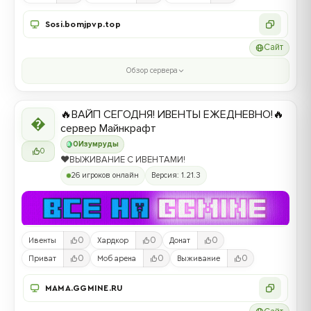
Sosi.bomjpvp.top
Сайт
Обзор сервера
🔥ВАЙП СЕГОДНЯ! ИВЕНТЫ ЕЖЕДНЕВНО!🔥

сервер Майнкрафт
0
Изумруды
0
❤️ВЫЖИВАНИЕ С ИВЕНТАМИ!
26 игроков онлайн
Версия: 1.21.3
0
0
0
Ивенты
Хардкор
Донат
0
0
0
Приват
Моб арена
Выживание
MAMA.GGMINE.RU