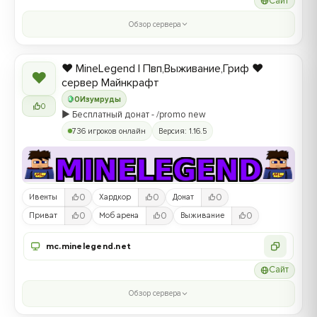
Сайт
Обзор сервера
❤️ MineLegend | Пвп,Выживание,Гриф ❤️
❤
сервер Майнкрафт
0
Изумруды
0
▶️ Бесплатный донат - /promo new
736 игроков онлайн
Версия: 1.16.5
0
0
0
Ивенты
Хардкор
Донат
0
0
0
Приват
Моб арена
Выживание
mc.minelegend.net
Сайт
Обзор сервера