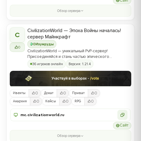
Сайт
Обзор сервера
CivilizationWorld — Эпоха Войны началась!
C
сервер Майнкрафт
0
Изумруды
0
CivilizationWorld — уникальный PvP-сервер!
Присоединяйся и стань частью эпического
противостояния между Альвами и Йотунами!
36 игроков онлайн
Версия: 1.21.4
0
0
0
Ивенты
Донат
Приват
0
0
0
Анархия
Кейсы
RPG
mc.civilizationworld.ru
Сайт
Обзор сервера