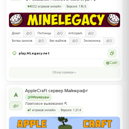
4032 игроков онлайн
Версия: 1.16.5
0
0
0
Донат
Питомцы
Antispam
0
0
0
Битва замков
Без вайпов
Экономика
play.MLegacy.net
Сайт
Обзор сервера
AppleCraft сервер Майнкрафт
A
0
Изумруды
Ламповое выживание ⛏️
0
7 игроков онлайн
Версия: 1.21.4