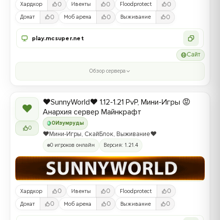
0
0
0
Хардкор
Ивенты
Floodprotect
0
0
0
Донат
Моб арена
Выживание
play.mcsuper.net
Сайт
Обзор сервера
❤️SunnyWorld❤️ 1.12-1.21 PvP, Мини-Игры 😡
❤
Анархия сервер Майнкрафт
0
Изумруды
0
❤️Мини-Игры, СкайБлок, Выживание❤️
0 игроков онлайн
Версия: 1.21.4
0
0
0
Хардкор
Ивенты
Floodprotect
0
0
0
Донат
Моб арена
Выживание