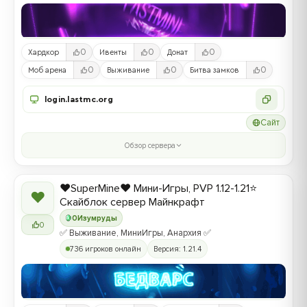
0
0
0
Хардкор
Ивенты
Донат
0
0
0
Моб арена
Выживание
Битва замков
login.lastmc.org
Сайт
Обзор сервера
❤️SuperMine❤️ Мини-Игры, PVP 1.12-1.21⭐
❤
Скайблок сервер Майнкрафт
0
Изумруды
0
✅ Выживание, МиниИгры, Анархия ✅
736 игроков онлайн
Версия: 1.21.4