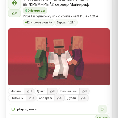

ВЫЖИВАНИЕ 🚀 сервер Майнкрафт
0
Изумруды
0
Играй в одиночку или с компанией! 1.19.4 - 1.21.4
12 игроков онлайн
Версия: 1.21.4
0
0
0
Ивенты
Донат
Выживание
0
0
0
Питомцы
Antispam
Дуэли
play.agem.su