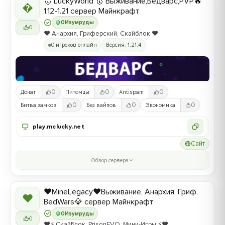
🥇 LuckyWorld 🥇 Выживание,Бедварс,PVP🔥

1.12-1.21 сервер Майнкрафт
0
Изумруды
0
❤️ Анархия, Гриферский, Скайблок ❤️
0 игроков онлайн
Версия: 1.21.4
0
0
0
Донат
Питомцы
Antispam
0
0
0
Битва замков
Без вайпов
Экономика
play.mclucky.net
Сайт
Обзор сервера
❤️MineLegacy❤️Выживание, Анархия, Гриф,
❤
BedWars💎 сервер Майнкрафт
0
Изумруды
0
❤️⚡️ СкайБлок, PrisonEVO, Мини-Игры ⚡️❤️