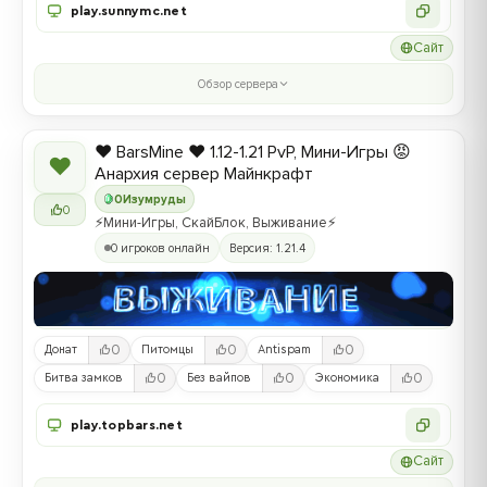
play.sunnymc.net
Сайт
Обзор сервера
❤️ BarsMine ❤️ 1.12-1.21 PvP, Мини-Игры 😡
❤
Анархия сервер Майнкрафт
0
Изумруды
0
⚡Мини-Игры, СкайБлок, Выживание⚡
0 игроков онлайн
Версия: 1.21.4
0
0
0
Донат
Питомцы
Antispam
0
0
0
Битва замков
Без вайпов
Экономика
play.topbars.net
Сайт