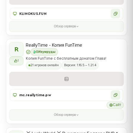
KLINOKUS.FUN
Обзор сервера
ReallyTime - Копия FunTime
R
0
Изумруды
Копия FunTime с бесплатным донатом Глава!
1
21 игроков онлайн
Версия: 1.16.5 – 1.21.4
mc.reallytime.pw
Сайт
Обзор сервера