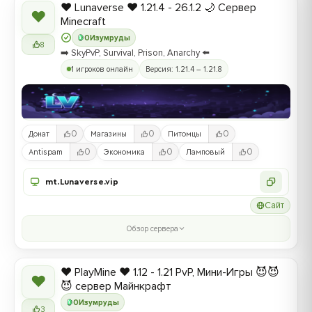
❤️ Lunaverse ❤️ 1.21.4 - 26.1.2 🌙 Сервер
❤
Minecraft
0
Изумруды
8
➡️ SkyPvP, Survival, Prison, Anarchy ⬅️
1 игроков онлайн
Версия: 1.21.4 – 1.21.8
0
0
0
Донат
Магазины
Питомцы
0
0
0
Antispam
Экономика
Ламповый
mt.Lunaverse.vip
Сайт
Обзор сервера
❤️ PlayMine ❤️ 1.12 - 1.21 PvP, Мини-Игры 😈😈
❤
😈 сервер Майнкрафт
0
Изумруды
3