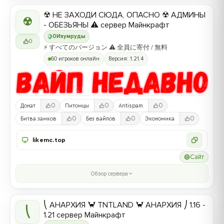
☢ НЕ ЗАХОДИ СЮДА, ОПАСНО ☢ АДМИНЫ
☢
- ОБЕЗЬЯНЫ ⚠ сервер Майнкрафт
0
Изумруды
0
⚡ すべてのバージョン ⚠ 全員に寄付 / 無料
60 игроков онлайн
Версия: 1.21.4
0
0
0
Донат
Питомцы
Antispam
0
0
0
Битва замков
Без вайпов
Экономика
likemc.top
Сайт
Обзор сервера
⎝ АНАРХИЯ 🦀 TNTLAND 🦀 АНАРХИЯ ⎠ 1.16 -
⎝
1.21 сервер Майнкрафт