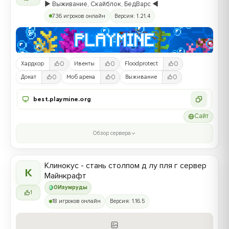
▶️ Выживание, Скайблок, БедВарс ◀️
736 игроков онлайн
Версия: 1.21.4
0
0
0
Хардкор
Ивенты
Floodprotect
0
0
0
Донат
Моб арена
Выживание
best.playmine.org
Сайт
Обзор сервера
Клинокус - стань столпом д лу пля г сервер
К
Майнкрафт
0
Изумруды
1
18 игроков онлайн
Версия: 1.16.5