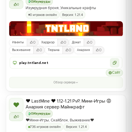
0
Изумруды
0
Изумрудная броня, Уникальные крафты
0 игроков онлайн
Версия: 1.21.4
0
0
0
Ивенты
Хардкор
Донат
0
0
0
Выживание
Тюрьма
Анархия
play.tntland.net
Сайт
Обзор сервера
❤️ LastMine ❤️ 1.12-1.21 PvP, Мини-Игры 😡
❤
Анархия сервер Майнкрафт
0
Изумруды
0
❤️Мини-Игры, СкайБлок, Выживание❤️
736 игроков онлайн
Версия: 1.21.4