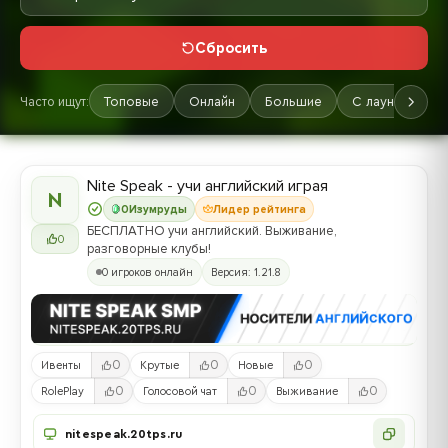
Сбросить
Часто ищут:
Топовые
Онлайн
Большие
С лаунчером
Nite Speak - учи английский играя
N
0
Изумруды
Лидер рейтинга
БЕСПЛАТНО учи английский. Выживание,
0
разговорные клубы!
0 игроков онлайн
Версия: 1.21.8
0
0
0
Ивенты
Крутые
Новые
0
0
0
RolePlay
Голосовой чат
Выживание
nitespeak.20tps.ru