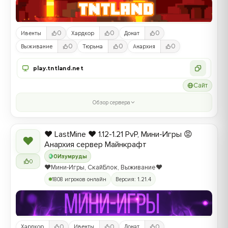
0
0
0
Ивенты
Хардкор
Донат
0
0
0
Выживание
Тюрьма
Анархия
play.tntland.net
Сайт
Обзор сервера
❤️ LastMine ❤️ 1.12-1.21 PvP, Мини-Игры 😡
❤
Анархия сервер Майнкрафт
0
Изумруды
0
❤️Мини-Игры, СкайБлок, Выживание❤️
1808 игроков онлайн
Версия: 1.21.4
0
0
0
Хардкор
Ивенты
Донат