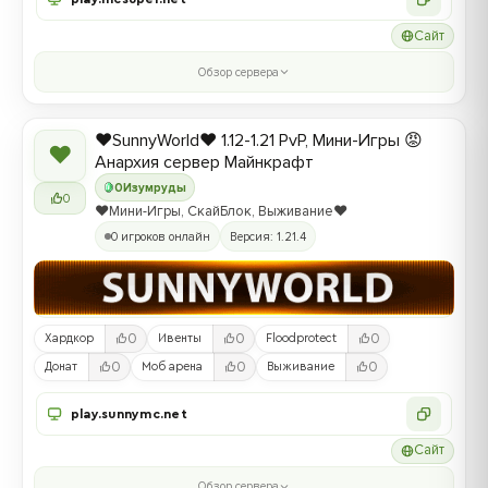
Сайт
Обзор сервера
❤️SunnyWorld❤️ 1.12-1.21 PvP, Мини-Игры 😡
❤
Анархия сервер Майнкрафт
0
Изумруды
0
❤️Мини-Игры, СкайБлок, Выживание❤️
0 игроков онлайн
Версия: 1.21.4
0
0
0
Хардкор
Ивенты
Floodprotect
0
0
0
Донат
Моб арена
Выживание
play.sunnymc.net
Сайт
Обзор сервера