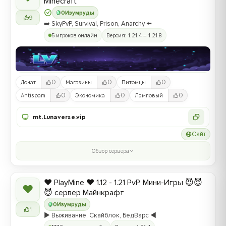
Minecraft
0
Изумруды
9
➡️ SkyPvP, Survival, Prison, Anarchy ⬅️
5 игроков онлайн
Версия: 1.21.4 – 1.21.8
0
0
0
Донат
Магазины
Питомцы
0
0
0
Antispam
Экономика
Ламповый
mt.Lunaverse.vip
Сайт
Обзор сервера
❤️ PlayMine ❤️ 1.12 - 1.21 PvP, Мини-Игры 😈😈
❤
😈 сервер Майнкрафт
0
Изумруды
1
▶️ Выживание, Скайблок, БедВарс ◀️