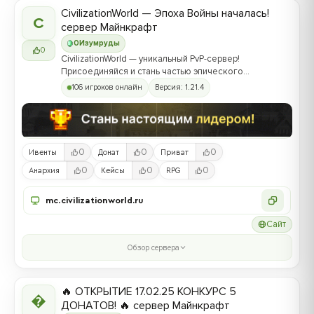
CivilizationWorld — Эпоха Войны началась!
C
сервер Майнкрафт
0
Изумруды
0
CivilizationWorld — уникальный PvP-сервер!
Присоединяйся и стань частью эпического
противостояния между Альвами и Йотунами!
106 игроков онлайн
Версия: 1.21.4
0
0
0
Ивенты
Донат
Приват
0
0
0
Анархия
Кейсы
RPG
mc.civilizationworld.ru
Сайт
Обзор сервера
🔥 ОТКРЫТИЕ 17.02.25 КОНКУРС 5

ДОНАТОВ! 🔥 сервер Майнкрафт