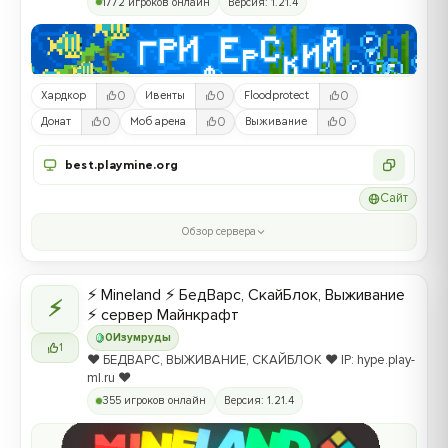
1772 игроков онлайн
Версия: 1.21.4
0
0
0
Хардкор
Ивенты
Floodprotect
0
0
0
Донат
Моб арена
Выживание
best.playmine.org
Сайт
Обзор сервера
⚡ Mineland ⚡ БедВарс, СкайБлок, Выживание
⚡
⚡ сервер Майнкрафт
0
Изумруды
1
❤️ БЕДВАРС, ВЫЖИВАНИЕ, СКАЙБЛОК ❤️ IP: hype.play-
ml.ru ❤️
355 игроков онлайн
Версия: 1.21.4