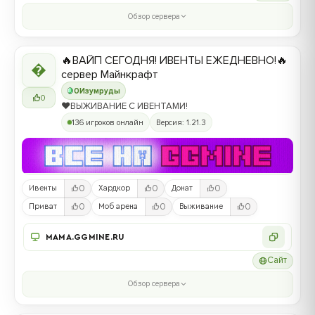
Обзор сервера
🔥ВАЙП СЕГОДНЯ! ИВЕНТЫ ЕЖЕДНЕВНО!🔥

сервер Майнкрафт
0
Изумруды
0
❤️ВЫЖИВАНИЕ С ИВЕНТАМИ!
136 игроков онлайн
Версия: 1.21.3
0
0
0
Ивенты
Хардкор
Донат
0
0
0
Приват
Моб арена
Выживание
MAMA.GGMINE.RU
Сайт
Обзор сервера