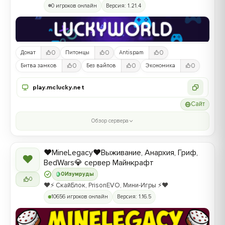
0 игроков онлайн
Версия: 1.21.4
0
0
0
Донат
Питомцы
Antispam
0
0
0
Битва замков
Без вайпов
Экономика
play.mclucky.net
Сайт
Обзор сервера
❤️MineLegacy❤️Выживание, Анархия, Гриф,
❤
BedWars💎 сервер Майнкрафт
0
Изумруды
0
❤️⚡️ СкайБлок, PrisonEVO, Мини-Игры ⚡️❤️
10656 игроков онлайн
Версия: 1.16.5