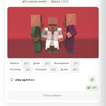
12 игроков онлайн
Версия: 1.21.4
0
0
0
Ивенты
Донат
Выживание
0
0
0
Питомцы
Antispam
Дуэли
play.agem.su
Сайт
Обзор сервера