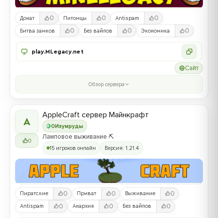
0
0
0
Донат
Питомцы
Antispam
0
0
0
Битва замков
Без вайпов
Экономика
play.MLegacy.net
Сайт
Обзор сервера
AppleCraft сервер Майнкрафт
A
0
Изумруды
Ламповое выживание ⛏️
0
15 игроков онлайн
Версия: 1.21.4
0
0
0
Пиратские
Приват
Выживание
0
0
0
Antispam
Анархия
Без вайпов