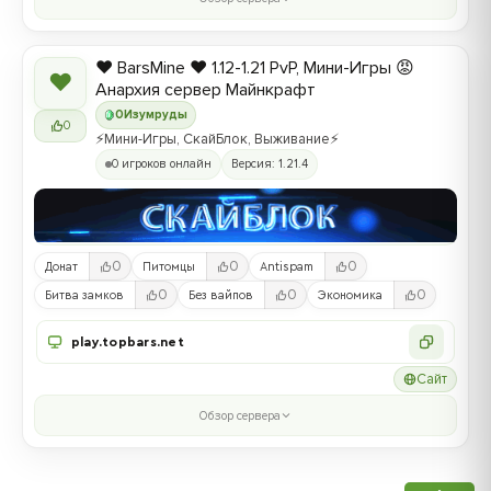
❤️ BarsMine ❤️ 1.12-1.21 PvP, Мини-Игры 😡
❤
Анархия сервер Майнкрафт
0
Изумруды
0
⚡Мини-Игры, СкайБлок, Выживание⚡
0 игроков онлайн
Версия: 1.21.4
0
0
0
Донат
Питомцы
Antispam
0
0
0
Битва замков
Без вайпов
Экономика
play.topbars.net
Сайт
Обзор сервера