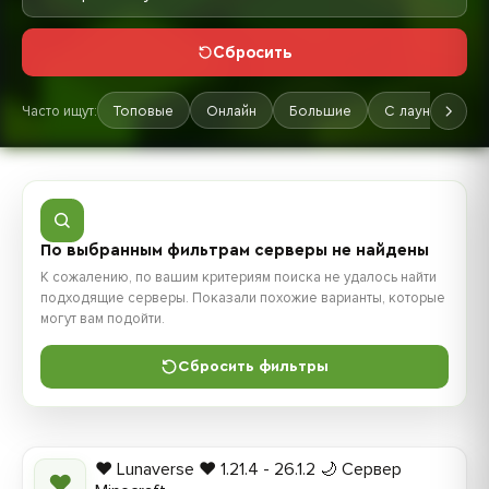
Сбросить
Часто ищут:
Топовые
Онлайн
Большие
С лаунчером
По выбранным фильтрам серверы не найдены
К сожалению, по вашим критериям поиска не удалось найти
подходящие серверы. Показали похожие варианты, которые
могут вам подойти.
Сбросить фильтры
❤️ Lunaverse ❤️ 1.21.4 - 26.1.2 🌙 Сервер
❤