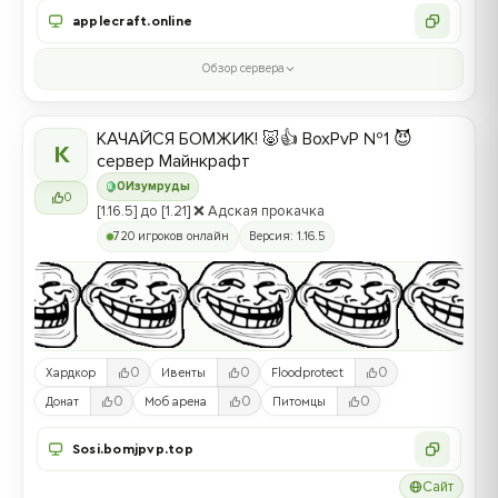
applecraft.online
Обзор сервера
КАЧАЙСЯ БОМЖИК! 🐷👍 BoxPvP №1 😈
К
сервер Майнкрафт
0
Изумруды
0
[1.16.5] до [1.21] ❌ Адская прокачка
720 игроков онлайн
Версия: 1.16.5
0
0
0
Хардкор
Ивенты
Floodprotect
0
0
0
Донат
Моб арена
Питомцы
Sosi.bomjpvp.top
Сайт