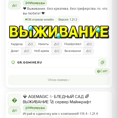
0
Изумруды
0
❤️ Выживание, без креатива, без гриферства, то, что
вы любите! ❤️
136 игроков онлайн
Версия: 1.21.2
0
0
0
Хардкор
Ивенты
Floodprotect
0
0
0
Донат
Моб арена
Выживание
GR.GGMINE.RU
Сайт
Обзор сервера
💎 AGEMAGIC ✨ БЛЕДНЫЙ САД 🌈

ВЫЖИВАНИЕ 🚀 сервер Майнкрафт
0
Изумруды
0
Играй в одиночку или с компанией! 1.19.4 - 1.21.4