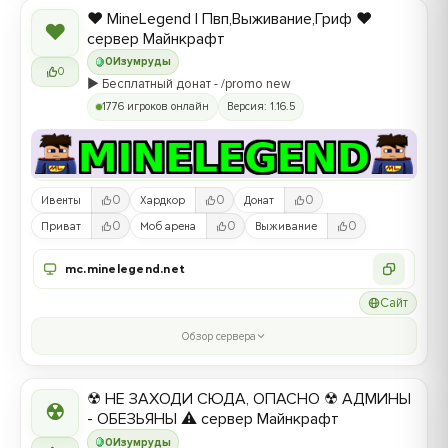
❤️ MineLegend | Пвп,Выживание,Гриф ❤️
❤
сервер Майнкрафт
0
Изумруды
0
▶️ Бесплатный донат - /promo new
1776 игроков онлайн
Версия: 1.16.5
0
0
0
Ивенты
Хардкор
Донат
0
0
0
Приват
Моб арена
Выживание
mc.minelegend.net
Сайт
Обзор сервера
☢ НЕ ЗАХОДИ СЮДА, ОПАСНО ☢ АДМИНЫ
☢
- ОБЕЗЬЯНЫ ⚠ сервер Майнкрафт
0
Изумруды