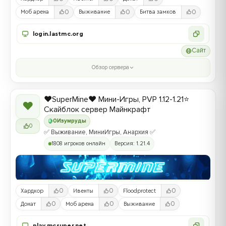
0
0
0
Моб арена
Выживание
Битва замков
login.lastmc.org
Сайт
Обзор сервера
❤️SuperMine❤️ Мини-Игры, PVP 1.12-1.21⭐
❤
Скайблок сервер Майнкрафт
0
Изумруды
0
✅ Выживание, МиниИгры, Анархия ✅
1808 игроков онлайн
Версия: 1.21.4
0
0
0
Хардкор
Ивенты
Floodprotect
0
0
0
Донат
Моб арена
Выживание
play.mcsuper.net