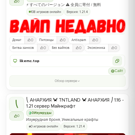
0
⚡ すべてのバージョン ⚠ 全員に寄付 / 無料
108 игроков онлайн
Версия: 1.21.4
0
0
0
Донат
Питомцы
Antispam
0
0
0
Битва замков
Без вайпов
Экономика
likemc.top
Сайт
Обзор сервера
⎝ АНАРХИЯ 🦀 TNTLAND 🦀 АНАРХИЯ ⎠ 1.16 -
⎝
1.21 сервер Майнкрафт
0
Изумруды
0
Изумрудная броня, Уникальные крафты
0 игроков онлайн
Версия: 1.21.4