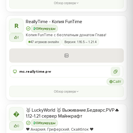
Обзор сервера
ReallyTime - Копия FunTime
R
0
Изумруды
Копия FunTime с бесплатным донатом Глава!
1
47 игроков онлайн
Версия: 1.16.5 – 1.21.4
mc.reallytime.pw
Сайт
Обзор сервера
🥇 LuckyWorld 🥇 Выживание,Бедварс,PVP🔥

1.12-1.21 сервер Майнкрафт
0
Изумруды
0
❤️ Анархия, Гриферский, Скайблок ❤️