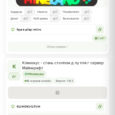
0
0
0
Хардкор
Ивенты
Floodprotect
0
0
0
Донат
Моб арена
Выживание
hype.play-ml.ru
Сайт
Обзор сервера
Клинокус - стань столпом д лу пля г сервер
К
Майнкрафт
0
Изумруды
1
48 игроков онлайн
Версия: 1.16.5
KLINOKUS.FUN