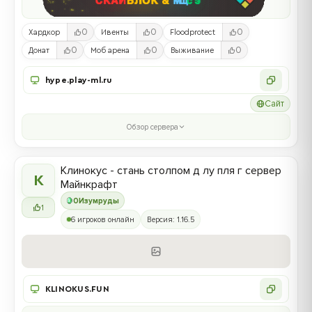
0
0
0
Хардкор
Ивенты
Floodprotect
0
0
0
Донат
Моб арена
Выживание
hype.play-ml.ru
Сайт
Обзор сервера
Клинокус - стань столпом д лу пля г сервер
К
Майнкрафт
0
Изумруды
1
6 игроков онлайн
Версия: 1.16.5
KLINOKUS.FUN