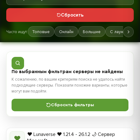
Сбросить
Часто ищут:
Топовые
Онлайн
Большие
С лаунчером
По выбранным фильтрам серверы не найдены
К сожалению, по вашим критериям поиска не удалось найти
подходящие серверы. Показали похожие варианты, которые
могут вам подойти.
Сбросить фильтры
❤️ Lunaverse ❤️ 1.21.4 - 26.1.2 🌙 Сервер
❤