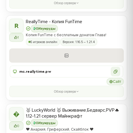
Обзор сервера
ReallyTime - Копия FunTime
R
0
Изумруды
Копия FunTime с бесплатным донатом Глава!
1
6 игроков онлайн
Версия: 1.16.5 – 1.21.4
mc.reallytime.pw
Сайт
Обзор сервера
🥇 LuckyWorld 🥇 Выживание,Бедварс,PVP🔥

1.12-1.21 сервер Майнкрафт
0
Изумруды
0
❤️ Анархия, Гриферский, Скайблок ❤️