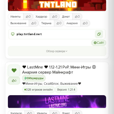
0
0
0
Ивенты
Хардкор
Донат
0
0
0
Выживание
Тюрьма
Анархия
play.tntland.net
Сайт
Обзор сервера
❤️ LastMine ❤️ 1.12-1.21 PvP, Мини-Игры 😡
❤
Анархия сервер Майнкрафт
0
Изумруды
0
❤️Мини-Игры, СкайБлок, Выживание❤️
328 игроков онлайн
Версия: 1.21.4
0
0
0
Хардкор
Ивенты
Донат