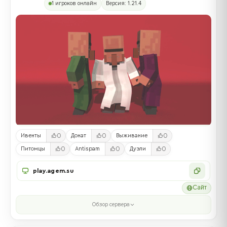
1 игроков онлайн
Версия: 1.21.4
0
0
0
Ивенты
Донат
Выживание
0
0
0
Питомцы
Antispam
Дуэли
play.agem.su
Сайт
Обзор сервера