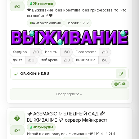
0
Изумруды
0
❤️ Выживание, без креатива, без гриферства, то, что
вы любите! ❤️
14 игроков онлайн
Версия: 1.21.2
0
0
0
Хардкор
Ивенты
Floodprotect
0
0
0
Донат
Моб арена
Выживание
GR.GGMINE.RU
Сайт
Обзор сервера
💎 AGEMAGIC ✨ БЛЕДНЫЙ САД 🌈

ВЫЖИВАНИЕ 🚀 сервер Майнкрафт
0
Изумруды
0
Играй в одиночку или с компанией! 1.19.4 - 1.21.4