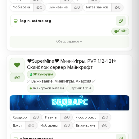
0
0
0
Моб арена
Выживание
Битва замков
login.lastmc.org
Сайт
Обзор сервера
❤️SuperMine❤️ Мини-Игры, PVP 1.12-1.21⭐
❤
Скайблок сервер Майнкрафт
0
Изумруды
0
✅ Выживание, МиниИгры, Анархия ✅
340 игроков онлайн
Версия: 1.21.4
0
0
0
Хардкор
Ивенты
Floodprotect
0
0
0
Донат
Моб арена
Выживание
play.mcsuper.net