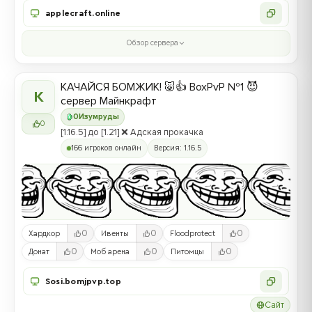
applecraft.online
Обзор сервера
КАЧАЙСЯ БОМЖИК! 🐷👍 BoxPvP №1 😈
К
сервер Майнкрафт
0
Изумруды
0
[1.16.5] до [1.21] ❌ Адская прокачка
166 игроков онлайн
Версия: 1.16.5
0
0
0
Хардкор
Ивенты
Floodprotect
0
0
0
Донат
Моб арена
Питомцы
Sosi.bomjpvp.top
Сайт