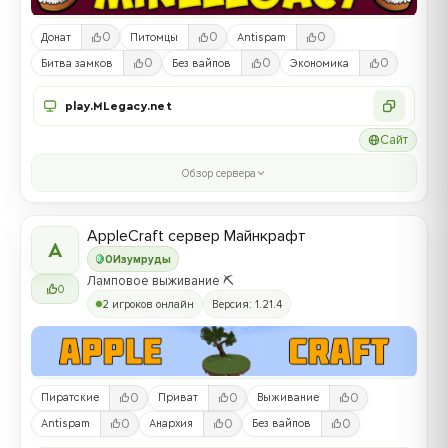
0
0
0
Донат
Питомцы
Antispam
0
0
0
Битва замков
Без вайпов
Экономика
play.MLegacy.net
Сайт
Обзор сервера
AppleCraft сервер Майнкрафт
A
0
Изумруды
Ламповое выживание ⛏️
0
2 игроков онлайн
Версия: 1.21.4
0
0
0
Пиратские
Приват
Выживание
0
0
0
Antispam
Анархия
Без вайпов