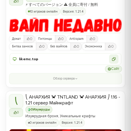
0
⚡ すべてのバージョン ⚠ 全員に寄付 / 無料
10 игроков онлайн
Версия: 1.21.4
0
0
0
Донат
Питомцы
Antispam
0
0
0
Битва замков
Без вайпов
Экономика
likemc.top
Сайт
Обзор сервера
⎝ АНАРХИЯ 🦀 TNTLAND 🦀 АНАРХИЯ ⎠ 1.16 -
⎝
1.21 сервер Майнкрафт
0
Изумруды
0
Изумрудная броня, Уникальные крафты
0 игроков онлайн
Версия: 1.21.4