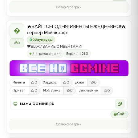
Обзор сервера
🔥ВАЙП СЕГОДНЯ! ИВЕНТЫ ЕЖЕДНЕВНО!🔥

сервер Майнкрафт
0
Изумруды
0
❤️ВЫЖИВАНИЕ С ИВЕНТАМИ!
14 игроков онлайн
Версия: 1.21.3
0
0
0
Ивенты
Хардкор
Донат
0
0
0
Приват
Моб арена
Выживание
MAMA.GGMINE.RU
Сайт
Обзор сервера