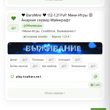
❤️ BarsMine ❤️ 1.12-1.21 PvP, Мини-Игры 😡
❤
Анархия сервер Майнкрафт
0
Изумруды
0
⚡Мини-Игры, СкайБлок, Выживание⚡
0 игроков онлайн
Версия: 1.21.4
0
0
0
Донат
Питомцы
Antispam
0
0
0
Битва замков
Без вайпов
Экономика
play.topbars.net
Сайт
Обзор сервера