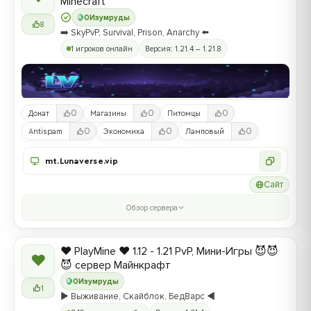
Minecraft
0
Изумруды
8
➡️ SkyPvP, Survival, Prison, Anarchy ⬅️
1 игроков онлайн
Версия: 1.21.4 – 1.21.8
0
0
0
Донат
Магазины
Питомцы
0
0
0
Antispam
Экономика
Ламповый
mt.Lunaverse.vip
Сайт
Обзор сервера
❤️ PlayMine ❤️ 1.12 - 1.21 PvP, Мини-Игры 😈😈
❤
😈 сервер Майнкрафт
0
Изумруды
1
▶️ Выживание, Скайблок, БедВарс ◀️