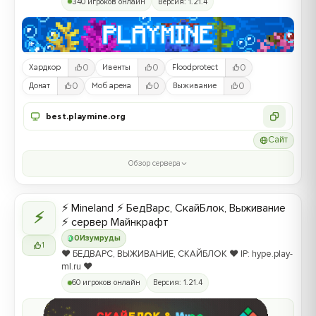
340 игроков онлайн
Версия: 1.21.4
0
0
0
Хардкор
Ивенты
Floodprotect
0
0
0
Донат
Моб арена
Выживание
best.playmine.org
Сайт
Обзор сервера
⚡ Mineland ⚡ БедВарс, СкайБлок, Выживание
⚡
⚡ сервер Майнкрафт
0
Изумруды
1
❤️ БЕДВАРС, ВЫЖИВАНИЕ, СКАЙБЛОК ❤️ IP: hype.play-
ml.ru ❤️
60 игроков онлайн
Версия: 1.21.4