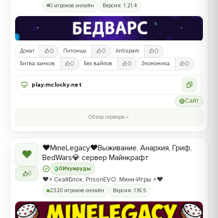
0 игроков онлайн
Версия: 1.21.4
0
0
0
Донат
Питомцы
Antispam
0
0
0
Битва замков
Без вайпов
Экономика
play.mclucky.net
Сайт
Обзор сервера
❤️MineLegacy❤️Выживание, Анархия, Гриф,
❤
BedWars💎 сервер Майнкрафт
0
Изумруды
0
❤️⚡️ СкайБлок, PrisonEVO, Мини-Игры ⚡️❤️
2320 игроков онлайн
Версия: 1.16.5