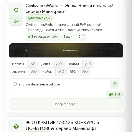
CivilizationWorld — Эпоха Войны началась!
C
сервер Майнкрафт
0
Изумруды
0
CivilizationWorld — уникальный PvP-сервер!
Присоединяйся и стань частью эпического
противостояния между Альвами и Йотунами!
13 игроков онлайн
Версия: 1.21.4
0
0
0
Ивенты
Донат
Приват
0
0
0
Анархия
Кейсы
RPG
mc.civilizationworld.ru
Сайт
Обзор сервера
🔥 ОТКРЫТИЕ 17.02.25 КОНКУРС 5

ДОНАТОВ! 🔥 сервер Майнкрафт