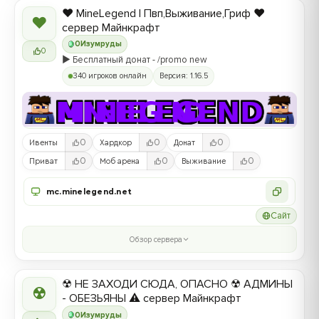
❤️ MineLegend | Пвп,Выживание,Гриф ❤️
❤
сервер Майнкрафт
0
Изумруды
0
▶️ Бесплатный донат - /promo new
340 игроков онлайн
Версия: 1.16.5
0
0
0
Ивенты
Хардкор
Донат
0
0
0
Приват
Моб арена
Выживание
mc.minelegend.net
Сайт
Обзор сервера
☢ НЕ ЗАХОДИ СЮДА, ОПАСНО ☢ АДМИНЫ
☢
- ОБЕЗЬЯНЫ ⚠ сервер Майнкрафт
0
Изумруды