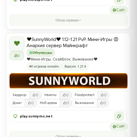
Сайт
Обзор сервера
❤️SunnyWorld❤️ 1.12-1.21 PvP, Мини-Игры 😡
❤
Анархия сервер Майнкрафт
0
Изумруды
0
❤️Мини-Игры, СкайБлок, Выживание❤️
0 игроков онлайн
Версия: 1.21.4
0
0
0
Хардкор
Ивенты
Floodprotect
0
0
0
Донат
Моб арена
Выживание
play.sunnymc.net
Сайт
Обзор сервера