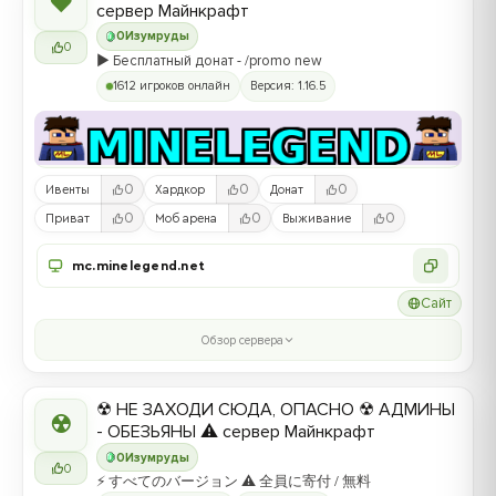
❤
сервер Майнкрафт
0
Изумруды
0
▶️ Бесплатный донат - /promo new
1612 игроков онлайн
Версия: 1.16.5
0
0
0
Ивенты
Хардкор
Донат
0
0
0
Приват
Моб арена
Выживание
mc.minelegend.net
Сайт
Обзор сервера
☢ НЕ ЗАХОДИ СЮДА, ОПАСНО ☢ АДМИНЫ
☢
- ОБЕЗЬЯНЫ ⚠ сервер Майнкрафт
0
Изумруды
0
⚡ すべてのバージョン ⚠ 全員に寄付 / 無料