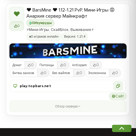
❤️ BarsMine ❤️ 1.12-1.21 PvP, Мини-Игры 😡
❤
Анархия сервер Майнкрафт
0
Изумруды
0
⚡Мини-Игры, СкайБлок, Выживание⚡
0 игроков онлайн
Версия: 1.21.4
0
0
0
Донат
Питомцы
Antispam
0
0
0
Битва замков
Без вайпов
Экономика
play.topbars.net
Сайт
Обзор сервера