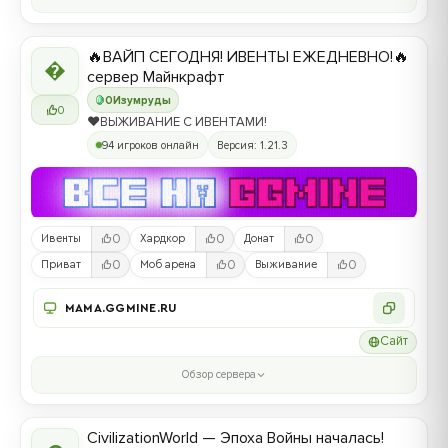
🔥ВАЙП СЕГОДНЯ! ИВЕНТЫ ЕЖЕДНЕВНО!🔥

сервер Майнкрафт
0
Изумруды
0
❤️ВЫЖИВАНИЕ С ИВЕНТАМИ!
94 игроков онлайн
Версия: 1.21.3
0
0
0
Ивенты
Хардкор
Донат
0
0
0
Приват
Моб арена
Выживание
MAMA.GGMINE.RU
Сайт
Обзор сервера
CivilizationWorld — Эпоха Войны началась!