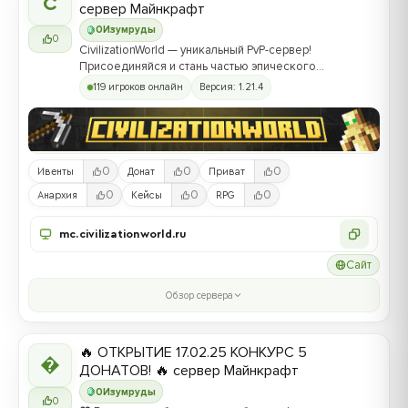
C
сервер Майнкрафт
0
Изумруды
0
CivilizationWorld — уникальный PvP-сервер!
Присоединяйся и стань частью эпического
противостояния между Альвами и Йотунами!
119 игроков онлайн
Версия: 1.21.4
0
0
0
Ивенты
Донат
Приват
0
0
0
Анархия
Кейсы
RPG
mc.civilizationworld.ru
Сайт
Обзор сервера
🔥 ОТКРЫТИЕ 17.02.25 КОНКУРС 5

ДОНАТОВ! 🔥 сервер Майнкрафт
0
Изумруды
0