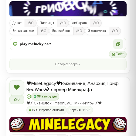
0
0
0
Донат
Питомцы
Antispam
0
0
0
Битва замков
Без вайпов
Экономика
play.mclucky.net
Сайт
Обзор сервера
❤️MineLegacy❤️Выживание, Анархия, Гриф,
❤
BedWars💎 сервер Майнкрафт
0
Изумруды
0
❤️⚡️ СкайБлок, PrisonEVO, Мини-Игры ⚡️❤️
9600 игроков онлайн
Версия: 1.16.5