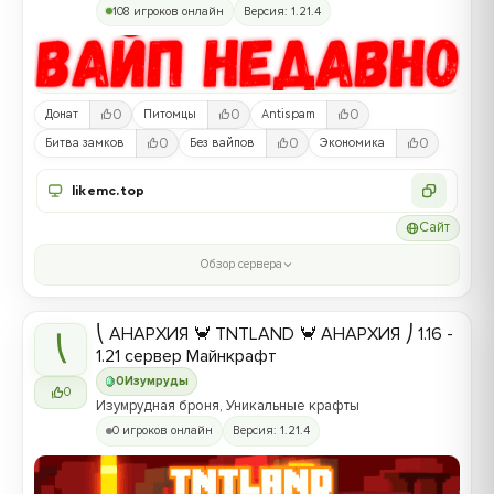
108 игроков онлайн
Версия: 1.21.4
0
0
0
Донат
Питомцы
Antispam
0
0
0
Битва замков
Без вайпов
Экономика
likemc.top
Сайт
Обзор сервера
⎝ АНАРХИЯ 🦀 TNTLAND 🦀 АНАРХИЯ ⎠ 1.16 -
⎝
1.21 сервер Майнкрафт
0
Изумруды
0
Изумрудная броня, Уникальные крафты
0 игроков онлайн
Версия: 1.21.4