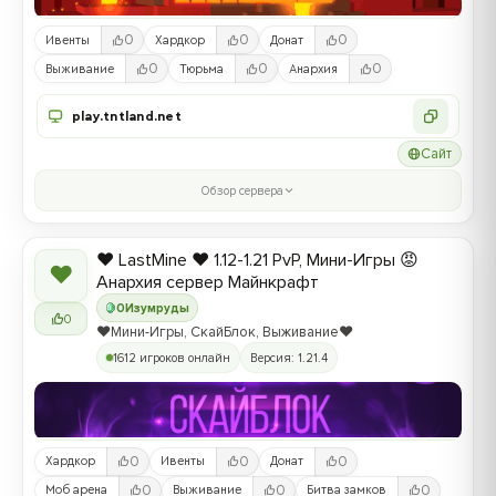
0
0
0
Ивенты
Хардкор
Донат
0
0
0
Выживание
Тюрьма
Анархия
play.tntland.net
Сайт
Обзор сервера
❤️ LastMine ❤️ 1.12-1.21 PvP, Мини-Игры 😡
❤
Анархия сервер Майнкрафт
0
Изумруды
0
❤️Мини-Игры, СкайБлок, Выживание❤️
1612 игроков онлайн
Версия: 1.21.4
0
0
0
Хардкор
Ивенты
Донат
0
0
0
Моб арена
Выживание
Битва замков