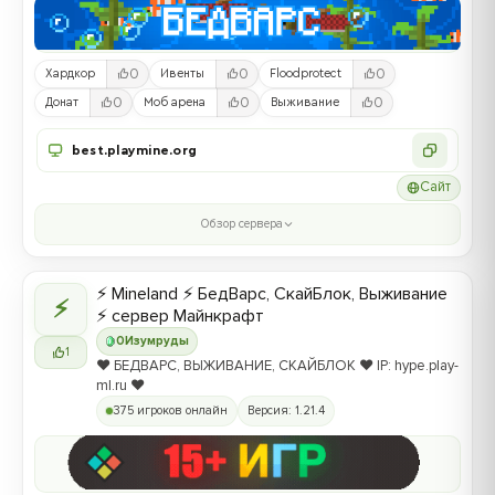
0
0
0
Хардкор
Ивенты
Floodprotect
0
0
0
Донат
Моб арена
Выживание
best.playmine.org
Сайт
Обзор сервера
⚡ Mineland ⚡ БедВарс, СкайБлок, Выживание
⚡
⚡ сервер Майнкрафт
0
Изумруды
1
❤️ БЕДВАРС, ВЫЖИВАНИЕ, СКАЙБЛОК ❤️ IP: hype.play-
ml.ru ❤️
375 игроков онлайн
Версия: 1.21.4