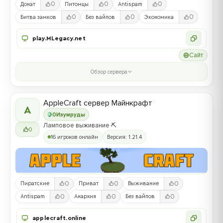
0
0
0
Донат
Питомцы
Antispam
0
0
0
Битва замков
Без вайпов
Экономика
play.MLegacy.net
Сайт
Обзор сервера
AppleCraft сервер Майнкрафт
A
0
Изумруды
Ламповое выживание ⛏️
0
16 игроков онлайн
Версия: 1.21.4
0
0
0
Пиратские
Приват
Выживание
0
0
0
Antispam
Анархия
Без вайпов
applecraft.online