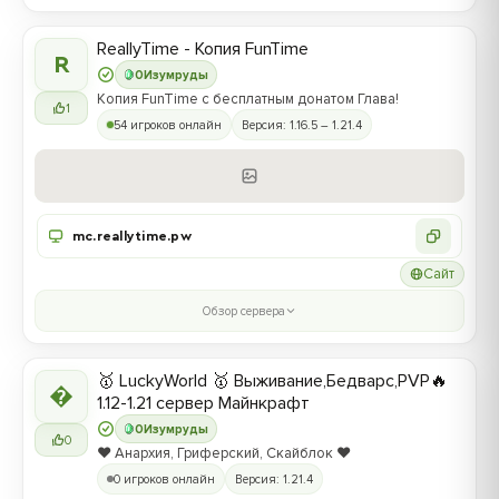
ReallyTime - Копия FunTime
R
0
Изумруды
Копия FunTime с бесплатным донатом Глава!
1
54 игроков онлайн
Версия: 1.16.5 – 1.21.4
mc.reallytime.pw
Сайт
Обзор сервера
🥇 LuckyWorld 🥇 Выживание,Бедварс,PVP🔥

1.12-1.21 сервер Майнкрафт
0
Изумруды
0
❤️ Анархия, Гриферский, Скайблок ❤️
0 игроков онлайн
Версия: 1.21.4