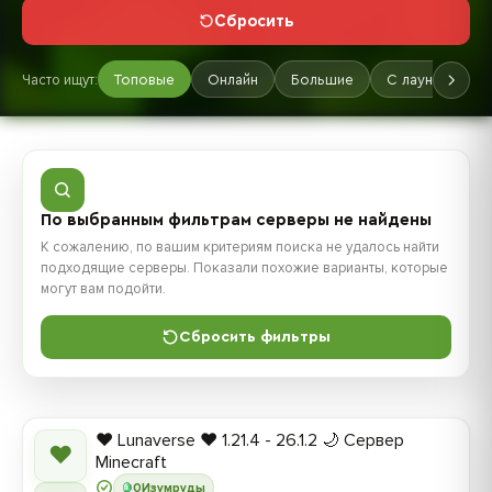
Сбросить
Часто ищут:
Топовые
Онлайн
Большие
С лаунчером
По выбранным фильтрам серверы не найдены
К сожалению, по вашим критериям поиска не удалось найти
подходящие серверы. Показали похожие варианты, которые
могут вам подойти.
Сбросить фильтры
❤️ Lunaverse ❤️ 1.21.4 - 26.1.2 🌙 Сервер
❤
Minecraft
0
Изумруды