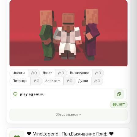
0
0
0
Ивенты
Донат
Выживание
0
0
0
Питомцы
Antispam
Дуэли
play.agem.su
Сайт
Обзор сервера
❤️ MineLegend | Пвп,Выживание,Гриф ❤️