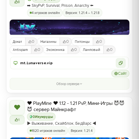
8
➡️ SkyPvP, Survival, Prison, Anarchy ⬅️
4 игроков онлайн
Версия: 1.21.4 – 1.21.8
0
0
0
Донат
Магазины
Питомцы
0
0
0
Antispam
Экономика
Ламповый
mt.Lunaverse.vip
Сайт
Обзор сервера
❤️ PlayMine ❤️ 1.12 - 1.21 PvP, Мини-Игры 😈😈
❤
😈 сервер Майнкрафт
0
Изумруды
1
▶️ Выживание, Скайблок, БедВарс ◀️
1620 игроков онлайн
Версия: 1.21.4