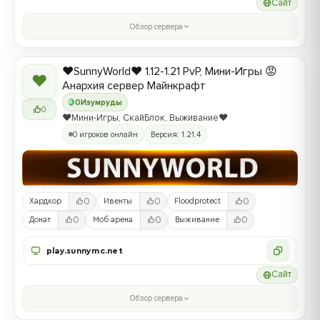
Сайт
Обзор сервера
❤️SunnyWorld❤️ 1.12-1.21 PvP, Мини-Игры 😡
❤
Анархия сервер Майнкрафт
0
Изумруды
0
❤️Мини-Игры, СкайБлок, Выживание❤️
0 игроков онлайн
Версия: 1.21.4
0
0
0
Хардкор
Ивенты
Floodprotect
0
0
0
Донат
Моб арена
Выживание
play.sunnymc.net
Сайт
Обзор сервера