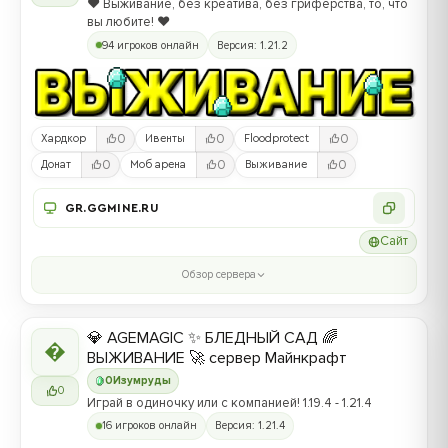
❤️ Выживание, без креатива, без гриферства, то, что
вы любите! ❤️
94 игроков онлайн
Версия: 1.21.2
0
0
0
Хардкор
Ивенты
Floodprotect
0
0
0
Донат
Моб арена
Выживание
GR.GGMINE.RU
Сайт
Обзор сервера
💎 AGEMAGIC ✨ БЛЕДНЫЙ САД 🌈

ВЫЖИВАНИЕ 🚀 сервер Майнкрафт
0
Изумруды
0
Играй в одиночку или с компанией! 1.19.4 - 1.21.4
16 игроков онлайн
Версия: 1.21.4