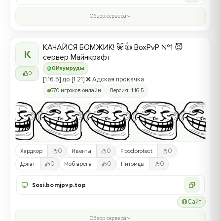
Обзор сервера
КАЧАЙСЯ БОМЖИК! 🐷👍 BoxPvP №1 😈
К
сервер Майнкрафт
0
Изумруды
0
[1.16.5] до [1.21] ❌ Адская прокачка
670 игроков онлайн
Версия: 1.16.5
0
0
0
Хардкор
Ивенты
Floodprotect
0
0
0
Донат
Моб арена
Питомцы
Sosi.bomjpvp.top
Сайт
Обзор сервера