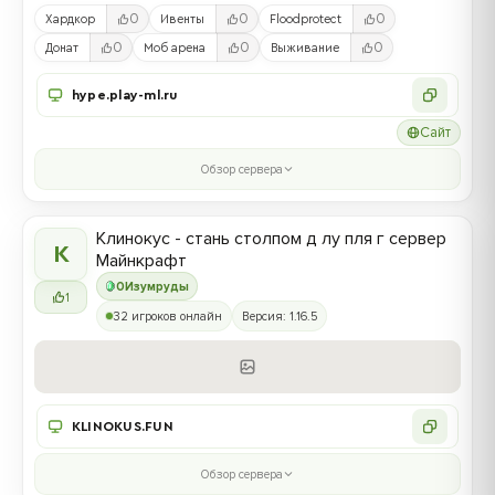
0
0
0
Хардкор
Ивенты
Floodprotect
0
0
0
Донат
Моб арена
Выживание
hype.play-ml.ru
Сайт
Обзор сервера
Клинокус - стань столпом д лу пля г сервер
К
Майнкрафт
0
Изумруды
1
32 игроков онлайн
Версия: 1.16.5
KLINOKUS.FUN
Обзор сервера