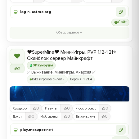
login.lastmc.org
Сайт
Обзор сервера
❤️SuperMine❤️ Мини-Игры, PVP 1.12-1.21⭐
❤
Скайблок сервер Майнкрафт
0
Изумруды
0
✅ Выживание, МиниИгры, Анархия ✅
1612 игроков онлайн
Версия: 1.21.4
0
0
0
Хардкор
Ивенты
Floodprotect
0
0
0
Донат
Моб арена
Выживание
play.mcsuper.net