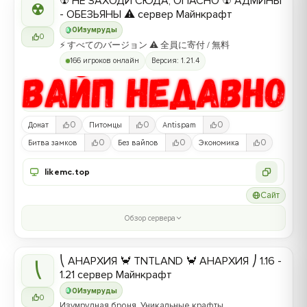
☢ НЕ ЗАХОДИ СЮДА, ОПАСНО ☢ АДМИНЫ
☢
- ОБЕЗЬЯНЫ ⚠ сервер Майнкрафт
0
Изумруды
0
⚡ すべてのバージョン ⚠ 全員に寄付 / 無料
166 игроков онлайн
Версия: 1.21.4
0
0
0
Донат
Питомцы
Antispam
0
0
0
Битва замков
Без вайпов
Экономика
likemc.top
Сайт
Обзор сервера
⎝ АНАРХИЯ 🦀 TNTLAND 🦀 АНАРХИЯ ⎠ 1.16 -
⎝
1.21 сервер Майнкрафт
0
Изумруды
0
Изумрудная броня, Уникальные крафты