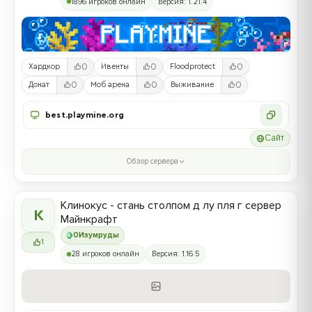
1896 игроков онлайн
Версия: 1.21.4
0
0
0
Хардкор
Ивенты
Floodprotect
0
0
0
Донат
Моб арена
Выживание
best.playmine.org
Сайт
Обзор сервера
Клинокус - стань столпом д лу пля г сервер
К
Майнкрафт
0
Изумруды
1
28 игроков онлайн
Версия: 1.16.5