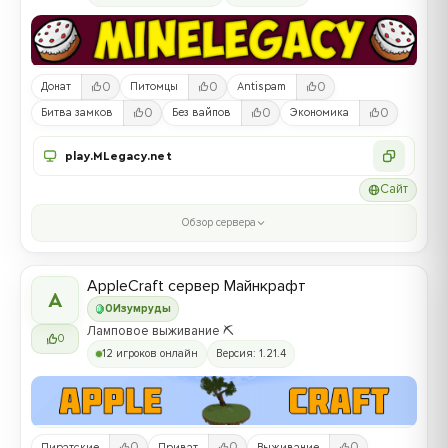
0
0
0
Донат
Питомцы
Antispam
0
0
0
Битва замков
Без вайпов
Экономика
play.MLegacy.net
Сайт
Обзор сервера
AppleCraft сервер Майнкрафт
A
0
Изумруды
Ламповое выживание ⛏️
0
12 игроков онлайн
Версия: 1.21.4
0
0
0
Пиратские
Приват
Выживание