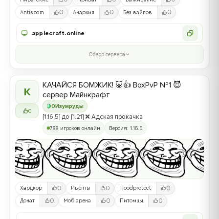
0
0
0
Antispam
Анархия
Без вайпов
applecraft.online
Обзор сервера
КАЧАЙСЯ БОМЖИК! 🐷👍 BoxPvP №1 😈
К
сервер Майнкрафт
0
Изумруды
0
[1.16.5] до [1.21] ❌ Адская прокачка
788 игроков онлайн
Версия: 1.16.5
0
0
0
Хардкор
Ивенты
Floodprotect
0
0
0
Донат
Моб арена
Питомцы