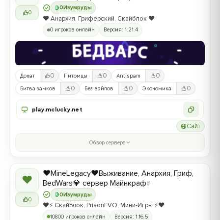
0
Изумруды
0
❤️ Анархия, Гриферский, Скайблок ❤️
0 игроков онлайн
Версия: 1.21.4
0
0
0
Донат
Питомцы
Antispam
0
0
0
Битва замков
Без вайпов
Экономика
play.mclucky.net
Сайт
Обзор сервера
❤️MineLegacy❤️Выживание, Анархия, Гриф,
❤
BedWars💎 сервер Майнкрафт
0
Изумруды
0
❤️⚡️ СкайБлок, PrisonEVO, Мини-Игры ⚡️❤️
10800 игроков онлайн
Версия: 1.16.5