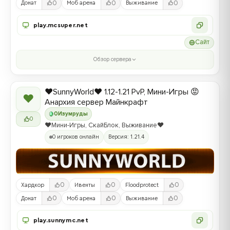
0
0
0
Донат
Моб арена
Выживание
play.mcsuper.net
Сайт
Обзор сервера
❤️SunnyWorld❤️ 1.12-1.21 PvP, Мини-Игры 😡
❤
Анархия сервер Майнкрафт
0
Изумруды
0
❤️Мини-Игры, СкайБлок, Выживание❤️
0 игроков онлайн
Версия: 1.21.4
0
0
0
Хардкор
Ивенты
Floodprotect
0
0
0
Донат
Моб арена
Выживание
play.sunnymc.net