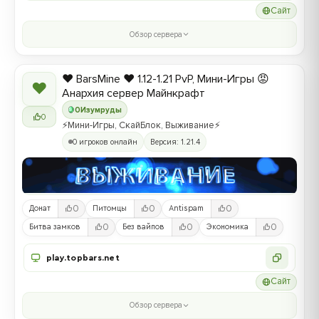
Сайт
Обзор сервера
❤️ BarsMine ❤️ 1.12-1.21 PvP, Мини-Игры 😡
❤
Анархия сервер Майнкрафт
0
Изумруды
0
⚡Мини-Игры, СкайБлок, Выживание⚡
0 игроков онлайн
Версия: 1.21.4
0
0
0
Донат
Питомцы
Antispam
0
0
0
Битва замков
Без вайпов
Экономика
play.topbars.net
Сайт
Обзор сервера