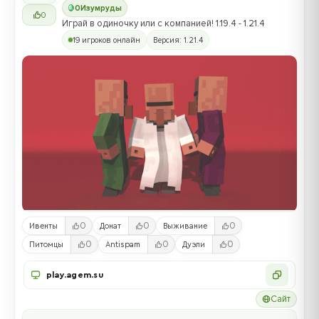
0
Изумруды
0
Играй в одиночку или с компанией! 1.19.4 - 1.21.4
19 игроков онлайн
Версия: 1.21.4
0
0
0
Ивенты
Донат
Выживание
0
0
0
Питомцы
Antispam
Дуэли
play.agem.su
Сайт