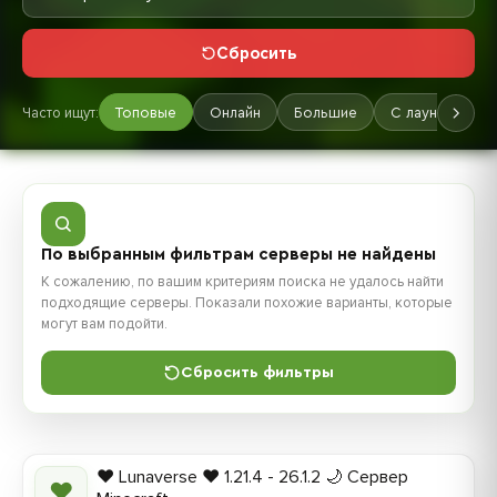
Сбросить
Часто ищут:
Топовые
Онлайн
Большие
С лаунчером
По выбранным фильтрам серверы не найдены
К сожалению, по вашим критериям поиска не удалось найти
подходящие серверы. Показали похожие варианты, которые
могут вам подойти.
Сбросить фильтры
❤️ Lunaverse ❤️ 1.21.4 - 26.1.2 🌙 Сервер
❤