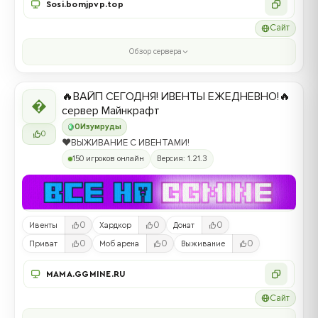
Sosi.bomjpvp.top
Сайт
Обзор сервера
🔥ВАЙП СЕГОДНЯ! ИВЕНТЫ ЕЖЕДНЕВНО!🔥

сервер Майнкрафт
0
Изумруды
0
❤️ВЫЖИВАНИЕ С ИВЕНТАМИ!
150 игроков онлайн
Версия: 1.21.3
0
0
0
Ивенты
Хардкор
Донат
0
0
0
Приват
Моб арена
Выживание
MAMA.GGMINE.RU
Сайт