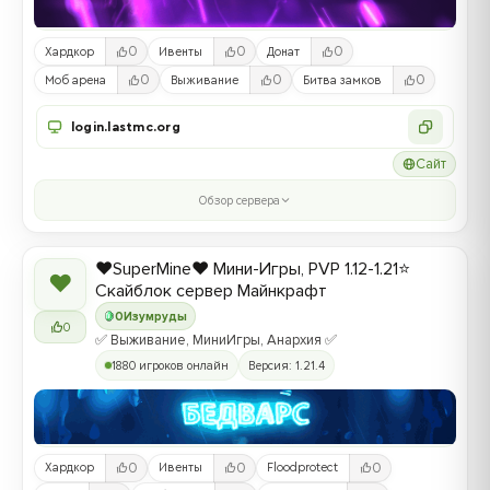
0
0
0
Хардкор
Ивенты
Донат
0
0
0
Моб арена
Выживание
Битва замков
login.lastmc.org
Сайт
Обзор сервера
❤️SuperMine❤️ Мини-Игры, PVP 1.12-1.21⭐
❤
Скайблок сервер Майнкрафт
0
Изумруды
0
✅ Выживание, МиниИгры, Анархия ✅
1880 игроков онлайн
Версия: 1.21.4
0
0
0
Хардкор
Ивенты
Floodprotect