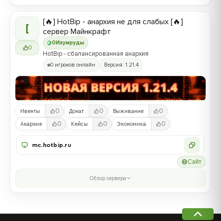
[🔥] HotBip - анархия не для слабых [🔥]
[
сервер Майнкрафт
0
Изумруды
0
HotBip - сбалансированная анархия
0 игроков онлайн
Версия: 1.21.4
0
0
0
Ивенты
Донат
Выживание
0
0
0
Анархия
Кейсы
Экономика
mc.hotbip.ru
Сайт
Обзор сервера