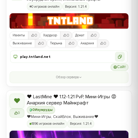
0 игроков онлайн
Версия: 1.21.4
0
0
0
Ивенты
Хардкор
Донат
0
0
0
Выживание
Тюрьма
Анархия
play.tntland.net
Сайт
Обзор сервера
❤️ LastMine ❤️ 1.12-1.21 PvP, Мини-Игры 😡
❤
Анархия сервер Майнкрафт
0
Изумруды
0
❤️Мини-Игры, СкайБлок, Выживание❤️
1896 игроков онлайн
Версия: 1.21.4