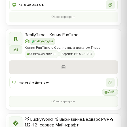
KLINOKUS.FUN
Обзор сервера
ReallyTime - Копия FunTime
R
0
Изумруды
Копия FunTime с бесплатным донатом Глава!
1
47 игроков онлайн
Версия: 1.16.5 – 1.21.4
mc.reallytime.pw
Сайт
Обзор сервера
🥇 LuckyWorld 🥇 Выживание,Бедварс,PVP🔥

1.12-1.21 сервер Майнкрафт