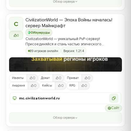
Обзор сервера
CivilizationWorld — Эпоха Войны началась!
C
сервер Майнкрафт
0
Изумруды
0
CivilizationWorld — уникальный PvP-сервер!
Присоединяйся и стань частью эпического
противостояния между Альвами и Йотунами!
89 игроков онлайн
Версия: 1.21.4
0
0
0
Ивенты
Донат
Приват
0
0
0
Анархия
Кейсы
RPG
mc.civilizationworld.ru
Сайт
Обзор сервера