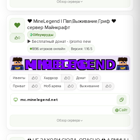
Обзор сервера
❤️ MineLegend | Пвп,Выживание,Гриф ❤️
❤
сервер Майнкрафт
0
Изумруды
0
▶️ Бесплатный донат - /promo new
1896 игроков онлайн
Версия: 1.16.5
0
0
0
Ивенты
Хардкор
Донат
0
0
0
Приват
Моб арена
Выживание
mc.minelegend.net
Сайт
Обзор сервера