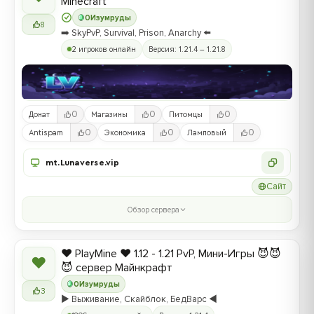
Minecraft
0
Изумруды
8
➡️ SkyPvP, Survival, Prison, Anarchy ⬅️
2 игроков онлайн
Версия: 1.21.4 – 1.21.8
0
0
0
Донат
Магазины
Питомцы
0
0
0
Antispam
Экономика
Ламповый
mt.Lunaverse.vip
Сайт
Обзор сервера
❤️ PlayMine ❤️ 1.12 - 1.21 PvP, Мини-Игры 😈😈
❤
😈 сервер Майнкрафт
0
Изумруды
3
▶️ Выживание, Скайблок, БедВарс ◀️