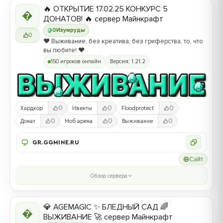
🔥 ОТКРЫТИЕ 17.02.25 КОНКУРС 5

ДОНАТОВ! 🔥 сервер Майнкрафт
0
Изумруды
0
❤️ Выживание, без креатива, без гриферства, то, что
вы любите! ❤️
150 игроков онлайн
Версия: 1.21.2
0
0
0
Хардкор
Ивенты
Floodprotect
0
0
0
Донат
Моб арена
Выживание
GR.GGMINE.RU
Сайт
Обзор сервера
💎 AGEMAGIC ✨ БЛЕДНЫЙ САД 🌈

ВЫЖИВАНИЕ 🚀 сервер Майнкрафт