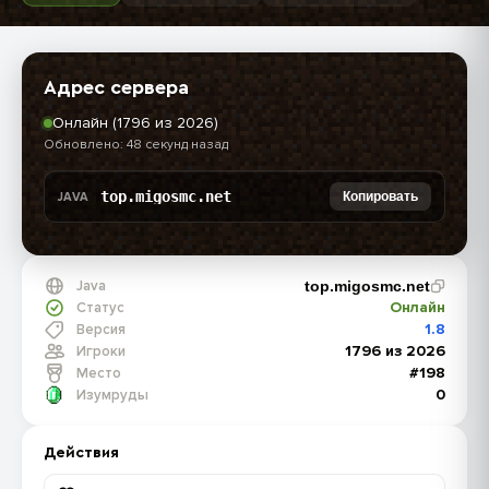
Адрес сервера
Онлайн (1796 из 2026)
Обновлено: 48 секунд назад
top.migosmc.net
Копировать
JAVA
Java
top.migosmc.net
Онлайн
Статус
1.8
Версия
1796 из 2026
Игроки
#198
Место
0
Изумруды
Действия