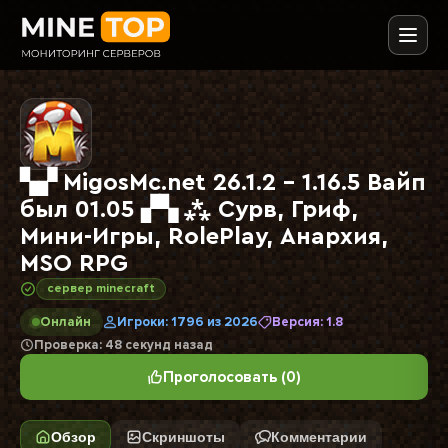
▚▞ MigosMc.net 26.1.2 - 1.16.5 Вайп
был 01.05 ▞▚ ⁂ Сурв, Гриф,
Мини-Игры, RolePlay, Анархия,
MSO RPG
сервер minecraft
Онлайн
Игроки: 1796 из 2026
Версия: 1.8
Проверка: 48 секунд назад
Проголосовать (0)
Обзор
Скриншоты
Комментарии