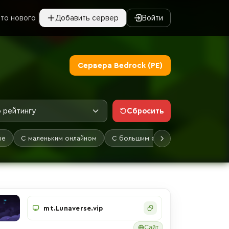
то нового
Добавить сервер
Войти
Сервера Bedrock (PE)
Сбросить
 рейтингу
ые
С маленьким онлайном
С большим онлайном
Лучшие
mt.Lunaverse.vip
Сайт