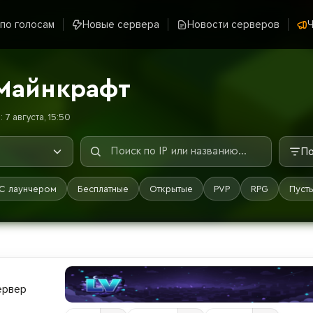
 по голосам
Новые сервера
Новости серверов
Ч
Майнкрафт
7 августа, 15:50
По
С лаунчером
Бесплатные
Открытые
PVP
RPG
Пуст
Сервер