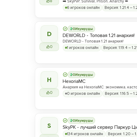
8
➡️ SkyPvP, Survival, Prison, Anarchy ⬅️
6 игроков онлайн
Версия: 1.21.4 – 1.
0
Изумруды
D
DEWORLD - Топовая 1.21 анархия!
DEWORLD - Топовая 1.21 анархия!
0
1 игроков онлайн
Версия: 1.19.4 – 1.2
0
Изумруды
H
HexoriaMC
Анархия на HexoriaMC: экономика, каст
0
регулярные вайпы и только твой скилл 
0 игроков онлайн
Версия: 1.16.5 – 1.
0
Изумруды
S
SkyPK - лучший сервер Паркур Ц
134 игроков онлайн
Версия: 1.20 – 1