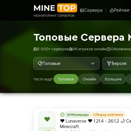
Сервера
Рейтинг
Топовые Сервера 
5 000+ серверов
141 игроков онлайн
Обновлено: 
Топовые
Версия
Часто ищут:
Топовые
Онлайн
Большие
0
Изумруды
Лидер рейтинга
❤
❤️ Lunaverse ❤️ 1.21.4 - 26.1.2 🌙 
Minecraft