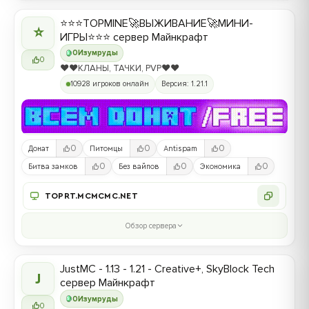
⭐⭐⭐TOPMINE🚀ВЫЖИВАНИЕ🚀МИНИ-
⭐
ИГРЫ⭐⭐⭐ сервер Майнкрафт
0
Изумруды
0
❤️❤️КЛАНЫ, ТАЧКИ, PVP❤️❤️
10928 игроков онлайн
Версия: 1.21.1
0
0
0
Донат
Питомцы
Antispam
0
0
0
Битва замков
Без вайпов
Экономика
TOPRT.MCMCMC.NET
Обзор сервера
JustMC - 1.13 - 1.21 - Creative+, SkyBlock Tech
J
сервер Майнкрафт
0
Изумруды
0