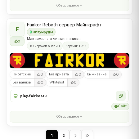
Обзор сервера
Fairkor Rebirth сервер Майнкрафт
F
0
Изумруды
Максимально чистая ванилла
0
0 игроков онлайн
Версия: 1.21.1
0
0
0
Пиратские
Без привата
Выживание
0
0
Без вайпов
Whitelist
play.fairkor.ru
Сайт
Обзор сервера
1
2