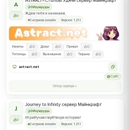
Aꜱᴛʀᴀᴄᴛ⭐Cтᴏлбы Удᴀчи сервер Майнкрафт
A
0
Изумруды
Ждём тебя и начинаем.
0
0 игроков онлайн
Версия: 1.21.1
0
0
0
Ивенты
Донат
Приват
0
0
0
Питомцы
Выживание
Тюрьма
astract.net
Сайт
Обзор сервера
Journey to Infinity сервер Майнкрафт
J
0
Изумруды
Играй!учавствуй!твори историю!
0
0 игроков онлайн
Версия: 1.21.1