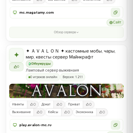
mc.magatamy.com
Сайт
Обзор сервера
✦ ＡＶＡＬＯＮ ✦ кастомные мобы, чары,
✦
мир, квесты сервер Майнкрафт
0
Изумруды
0
Ламповый сервер выживнаия
0 игроков онлайн
Версия: 1.21.1
0
0
0
Ивенты
Донат
Приват
0
0
0
Выживание
Кейсы
Экономика
play.avalon-mc.ru