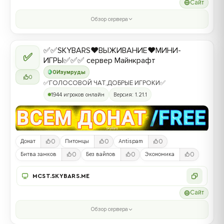
Сайт
Обзор сервера
✅✅SKYBARS❤️ВЫЖИВАНИЕ❤️МИНИ-
✅
ИГРЫ✅✅✅ сервер Майнкрафт
0
Изумруды
0
✅ГОЛОСОВОЙ ЧАТ,ДОБРЫЕ ИГРОКИ✅
1944 игроков онлайн
Версия: 1.21.1
0
0
0
Донат
Питомцы
Antispam
0
0
0
Битва замков
Без вайпов
Экономика
MCST.SKYBARS.ME
Сайт
Обзор сервера