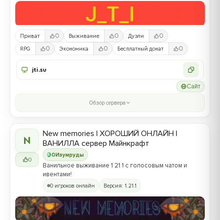
0
0
0
Приват
Выживание
Дуэли
0
0
0
RPG
Экономика
Бесплатный донат
jti.su
Сайт
Обзор сервера
New memories | ХОРОШИЙ ОНЛАЙН |
N
ВАНИЛЛА сервер Майнкрафт
0
Изумруды
0
Ванильное выживание 1 21 1 c голосовым чатом и
ивентами!
0 игроков онлайн
Версия: 1.21.1