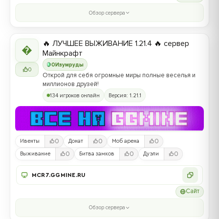
Обзор сервера
🔥 ЛУЧШЕЕ ВЫЖИВАНИЕ 1.21.4 🔥 сервер

Майнкрафт
0
Изумруды
0
Открой для себя огромные миры полные веселья и
миллионов друзей!
134 игроков онлайн
Версия: 1.21.1
0
0
0
Ивенты
Донат
Моб арена
0
0
0
Выживание
Битва замков
Дуэли
MCR7.GGMINE.RU
Сайт
Обзор сервера