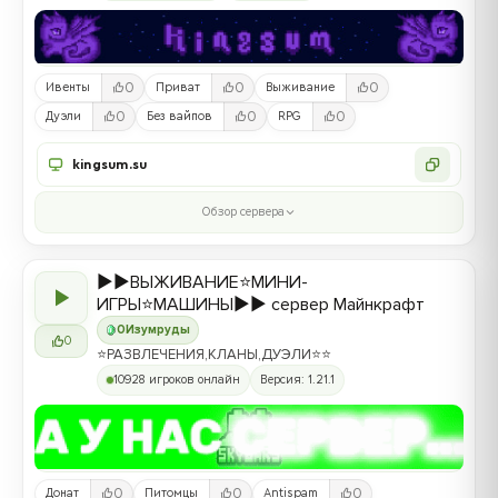
0
0
0
Ивенты
Приват
Выживание
0
0
0
Дуэли
Без вайпов
RPG
kingsum.su
Обзор сервера
▶️▶️ВЫЖИВАНИЕ⭐МИНИ-
▶
ИГРЫ⭐МАШИНЫ▶️▶️ сервер Майнкрафт
0
Изумруды
0
⭐РАЗВЛЕЧЕНИЯ,КЛАНЫ,ДУЭЛИ⭐⭐
10928 игроков онлайн
Версия: 1.21.1
0
0
0
Донат
Питомцы
Antispam