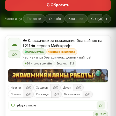
Сбросить
Часто ищут:
Топовые
Онлайн
Большие
С лаунчером
☁️ Классическое выживание без вайпов на
☁
1.21.1 ☁️ сервер Майнкрафт
0
Изумруды
Лидер рейтинга
0
Честная игра без админок, дюпов и вайпов!
34 игроков онлайн
Версия: 1.21.1
0
0
0
Ивенты
Хардкор
Донат
0
0
0
Приват
Питомцы
Выживание
play.vcnw.ru
Сайт