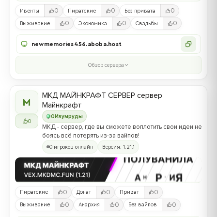
0
0
0
Ивенты
Пиратские
Без привата
0
0
0
Выживание
Экономика
Свадьбы
newmemories456.aboba.host
Обзор сервера
МКД МАЙНКРАФТ СЕРВЕР сервер
М
Майнкрафт
0
Изумруды
0
МКД - сервер, где вы сможете воплотить свои идеи не
боясь всё потерять из-за вайпов!
0 игроков онлайн
Версия: 1.21.1
0
0
0
Пиратские
Донат
Приват
0
0
0
Выживание
Анархия
Без вайпов