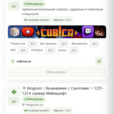
0
Изумруды
0
приватный ванильный сервер с дружным и ламповым
комьюнити
0 игроков онлайн
Версия: 1.21.1
0
0
0
Пиратские
Без привата
Выживание
0
0
0
RPG
Whitelist
Кланы
cubica.su
Обзор сервера
💠 Kingsum ✨Выживание с Скиллами ✨ 1.21.1-

1.21.4 сервер Майнкрафт
0
Изумруды
0
IP: kingsum.su
9 игроков онлайн
Версия: 1.21.1