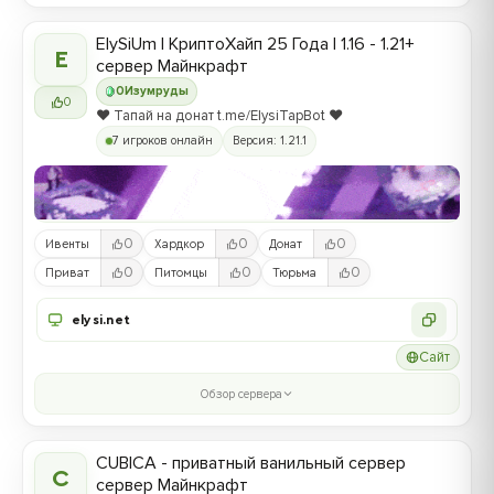
ElySiUm | КриптоХайп 25 Года | 1.16 - 1.21+
E
сервер Майнкрафт
0
Изумруды
0
❤️ Тапай на донат t.me/ElysiTapBot ❤️
7 игроков онлайн
Версия: 1.21.1
0
0
0
Ивенты
Хардкор
Донат
0
0
0
Приват
Питомцы
Тюрьма
elysi.net
Сайт
Обзор сервера
CUBICA - приватный ванильный сервер
C
сервер Майнкрафт