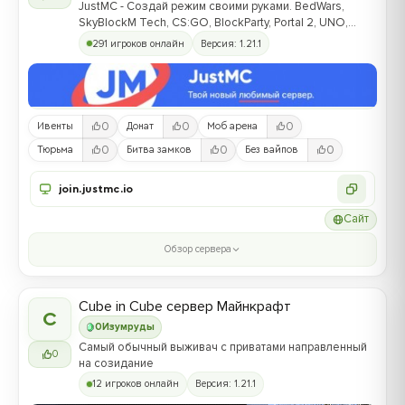
JustMC - Cоздай режим своими руками. BedWars,
SkyBlockM Tech, CS:GO, BlockParty, Portal 2, UNO,
Creative+
291 игроков онлайн
Версия: 1.21.1
0
0
0
Ивенты
Донат
Моб арена
0
0
0
Тюрьма
Битва замков
Без вайпов
join.justmc.io
Сайт
Обзор сервера
Cube in Cube сервер Майнкрафт
C
0
Изумруды
Самый обычный выживач с приватами направленный
0
на созидание
12 игроков онлайн
Версия: 1.21.1