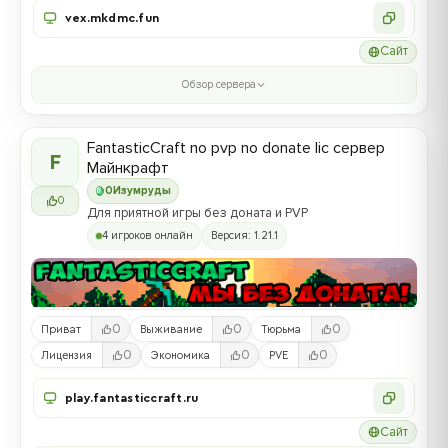
vex.mkdmc.fun
Сайт
Обзор сервера
FantasticCraft no pvp no donate lic сервер
F
Майнкрафт
0
Изумруды
0
Для приятной игры без доната и PVP
4 игроков онлайн
Версия: 1.21.1
0
0
0
Приват
Выживание
Тюрьма
0
0
0
Лицензия
Экономика
PVE
play.fantasticcraft.ru
Сайт