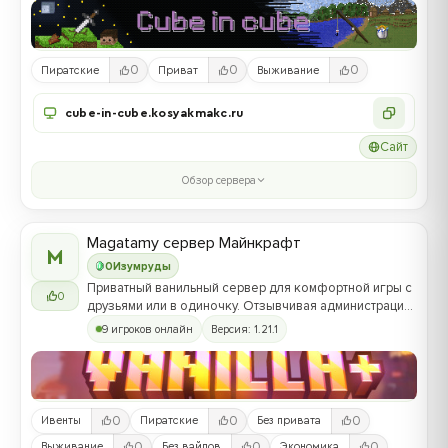
0
0
0
Пиратские
Приват
Выживание
cube-in-cube.kosyakmakc.ru
Сайт
Обзор сервера
Magatamy сервер Майнкрафт
M
0
Изумруды
Приватный ванильный сервер для комфортной игры с
0
друзьями или в одиночку. Отзывчивая администрация
сервера.
9 игроков онлайн
Версия: 1.21.1
0
0
0
Ивенты
Пиратские
Без привата
0
0
0
Выживание
Без вайпов
Экономика