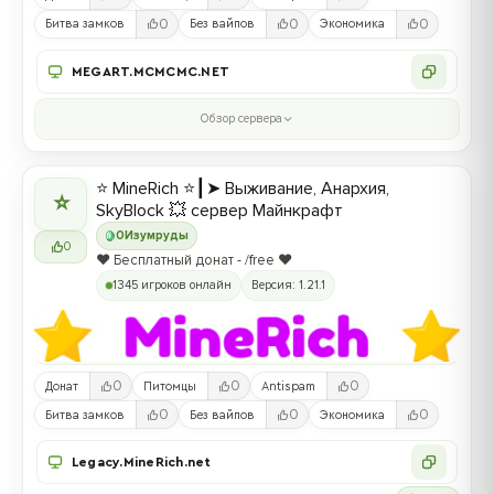
0
0
0
Битва замков
Без вайпов
Экономика
MEGART.MCMCMC.NET
Обзор сервера
⭐ MineRich ⭐┃➤ Выживание, Анархия,
⭐
SkyBlock 💥 сервер Майнкрафт
0
Изумруды
0
❤️ Бесплатный донат - /free ❤️
1345 игроков онлайн
Версия: 1.21.1
0
0
0
Донат
Питомцы
Antispam
0
0
0
Битва замков
Без вайпов
Экономика
Legacy.MineRich.net