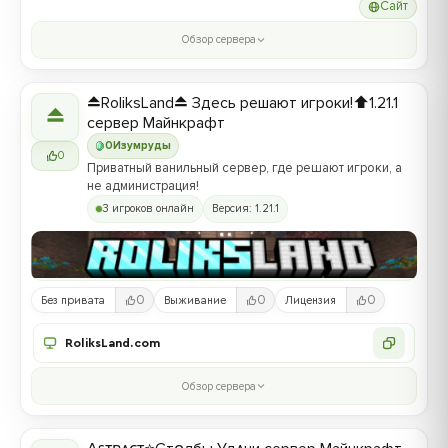
Сайт
Обзор сервера
⏏️RoliksLand⏏️ Здесь решают игроки!⬆️1.21.1
⏏
сервер Майнкрафт
0
Изумруды
0
Приватный ванильный сервер, где решают игроки, а
не администрация!
3 игроков онлайн
Версия: 1.21.1
0
0
0
Без привата
Выживание
Лицензия
RoliksLand.com
Обзор сервера