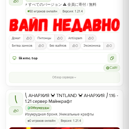
0
⚡ すべてのバージョン ⚠ 全員に寄付 / 無料
50 игроков онлайн
Версия: 1.21.4
0
0
0
Донат
Питомцы
Antispam
0
0
0
Битва замков
Без вайпов
Экономика
likemc.top
Сайт
Обзор сервера
⎝ АНАРХИЯ 🦀 TNTLAND 🦀 АНАРХИЯ ⎠ 1.16 -
⎝
1.21 сервер Майнкрафт
0
Изумруды
0
Изумрудная броня, Уникальные крафты
0 игроков онлайн
Версия: 1.21.4