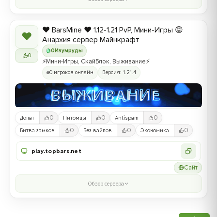
❤️ BarsMine ❤️ 1.12-1.21 PvP, Мини-Игры 😡
❤
Анархия сервер Майнкрафт
0
Изумруды
0
⚡Мини-Игры, СкайБлок, Выживание⚡
0 игроков онлайн
Версия: 1.21.4
0
0
0
Донат
Питомцы
Antispam
0
0
0
Битва замков
Без вайпов
Экономика
play.topbars.net
Сайт
Обзор сервера