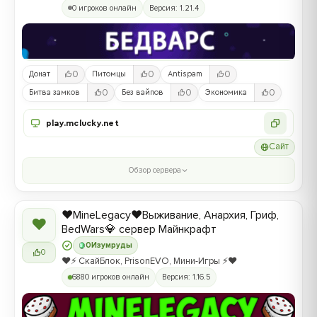
0 игроков онлайн
Версия: 1.21.4
0
0
0
Донат
Питомцы
Antispam
0
0
0
Битва замков
Без вайпов
Экономика
play.mclucky.net
Сайт
Обзор сервера
❤️MineLegacy❤️Выживание, Анархия, Гриф,
❤
BedWars💎 сервер Майнкрафт
0
Изумруды
0
❤️⚡️ СкайБлок, PrisonEVO, Мини-Игры ⚡️❤️
6880 игроков онлайн
Версия: 1.16.5