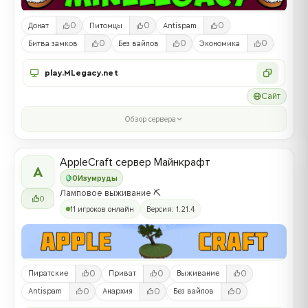
0
0
0
Донат
Питомцы
Antispam
0
0
0
Битва замков
Без вайпов
Экономика
play.MLegacy.net
Сайт
Обзор сервера
AppleCraft сервер Майнкрафт
A
0
Изумруды
Ламповое выживание ⛏️
0
11 игроков онлайн
Версия: 1.21.4
0
0
0
Пиратские
Приват
Выживание
0
0
0
Antispam
Анархия
Без вайпов