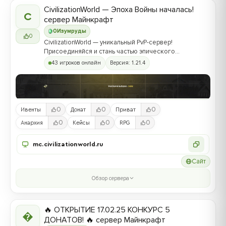
CivilizationWorld — Эпоха Войны началась!
C
сервер Майнкрафт
0
Изумруды
0
CivilizationWorld — уникальный PvP-сервер!
Присоединяйся и стань частью эпического
противостояния между Альвами и Йотунами!
43 игроков онлайн
Версия: 1.21.4
0
0
0
Ивенты
Донат
Приват
0
0
0
Анархия
Кейсы
RPG
mc.civilizationworld.ru
Сайт
Обзор сервера
🔥 ОТКРЫТИЕ 17.02.25 КОНКУРС 5

ДОНАТОВ! 🔥 сервер Майнкрафт