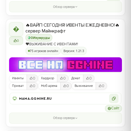
Обзор сервера
🔥ВАЙП СЕГОДНЯ! ИВЕНТЫ ЕЖЕДНЕВНО!🔥

сервер Майнкрафт
0
Изумруды
0
❤️ВЫЖИВАНИЕ С ИВЕНТАМИ!
75 игроков онлайн
Версия: 1.21.3
0
0
0
Ивенты
Хардкор
Донат
0
0
0
Приват
Моб арена
Выживание
MAMA.GGMINE.RU
Сайт
Обзор сервера