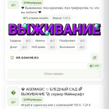
0
Изумруды
0
❤️ Выживание, без креатива, без гриферства, то, что
вы любите! ❤️
75 игроков онлайн
Версия: 1.21.2
0
0
0
Хардкор
Ивенты
Floodprotect
0
0
0
Донат
Моб арена
Выживание
GR.GGMINE.RU
Сайт
Обзор сервера
💎 AGEMAGIC ✨ БЛЕДНЫЙ САД 🌈

ВЫЖИВАНИЕ 🚀 сервер Майнкрафт
0
Изумруды
0
Играй в одиночку или с компанией! 1.19.4 - 1.21.4