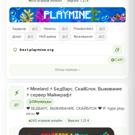
976 игроков онлайн
Версия: 1.21.4
0
0
0
Хардкор
Ивенты
Floodprotect
0
0
0
Донат
Моб арена
Выживание
best.playmine.org
Сайт
Обзор сервера
⚡ Mineland ⚡ БедВарс, СкайБлок, Выживание
⚡
⚡ сервер Майнкрафт
0
Изумруды
1
❤️ БЕДВАРС, ВЫЖИВАНИЕ, СКАЙБЛОК ❤️ IP: hype.play-
ml.ru ❤️
243 игроков онлайн
Версия: 1.21.4