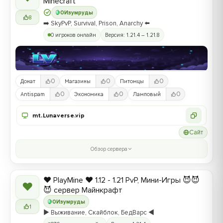
Minecraft
0
Изумруды
8
➡️ SkyPvP, Survival, Prison, Anarchy ⬅️
0 игроков онлайн
Версия: 1.21.4 – 1.21.8
0
0
0
Донат
Магазины
Питомцы
0
0
0
Antispam
Экономика
Ламповый
mt.Lunaverse.vip
Сайт
Обзор сервера
❤️ PlayMine ❤️ 1.12 - 1.21 PvP, Мини-Игры 😈😈
❤
😈 сервер Майнкрафт
0
Изумруды
1
▶️ Выживание, Скайблок, БедВарс ◀️