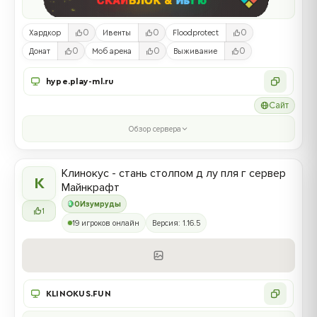
0
0
0
Хардкор
Ивенты
Floodprotect
0
0
0
Донат
Моб арена
Выживание
hype.play-ml.ru
Сайт
Обзор сервера
Клинокус - стань столпом д лу пля г сервер
К
Майнкрафт
0
Изумруды
1
19 игроков онлайн
Версия: 1.16.5
KLINOKUS.FUN