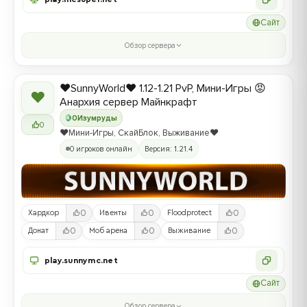
Сайт
Обзор сервера
❤️SunnyWorld❤️ 1.12-1.21 PvP, Мини-Игры 😡
❤
Анархия сервер Майнкрафт
0
Изумруды
0
❤️Мини-Игры, СкайБлок, Выживание❤️
0 игроков онлайн
Версия: 1.21.4
0
0
0
Хардкор
Ивенты
Floodprotect
0
0
0
Донат
Моб арена
Выживание
play.sunnymc.net
Сайт
Обзор сервера