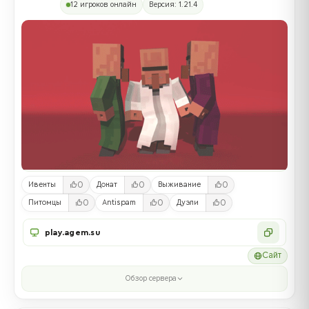
12 игроков онлайн
Версия: 1.21.4
0
0
0
Ивенты
Донат
Выживание
0
0
0
Питомцы
Antispam
Дуэли
play.agem.su
Сайт
Обзор сервера