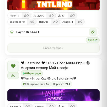
0
0
0
Ивенты
Хардкор
Донат
0
0
0
Выживание
Тюрьма
Анархия
play.tntland.net
Сайт
Обзор сервера
❤️ LastMine ❤️ 1.12-1.21 PvP, Мини-Игры 😡
❤
Анархия сервер Майнкрафт
0
Изумруды
0
❤️Мини-Игры, СкайБлок, Выживание❤️
980 игроков онлайн
Версия: 1.21.4
0
0
0
Хардкор
Ивенты
Донат