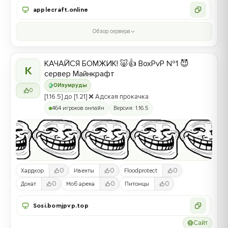
applecraft.online
Обзор сервера
КАЧАЙСЯ БОМЖИК! 🐷👍 BoxPvP №1 😈
К
сервер Майнкрафт
0
Изумруды
0
[1.16.5] до [1.21] ❌ Адская прокачка
464 игроков онлайн
Версия: 1.16.5
0
0
0
Хардкор
Ивенты
Floodprotect
0
0
0
Донат
Моб арена
Питомцы
Sosi.bomjpvp.top
Сайт