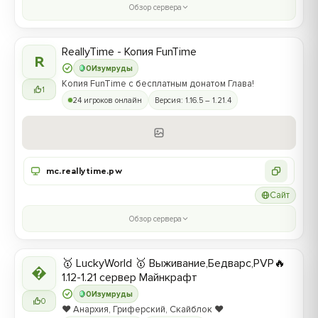
Обзор сервера
ReallyTime - Копия FunTime
R
0
Изумруды
Копия FunTime с бесплатным донатом Глава!
1
24 игроков онлайн
Версия: 1.16.5 – 1.21.4
mc.reallytime.pw
Сайт
Обзор сервера
🥇 LuckyWorld 🥇 Выживание,Бедварс,PVP🔥

1.12-1.21 сервер Майнкрафт
0
Изумруды
0
❤️ Анархия, Гриферский, Скайблок ❤️