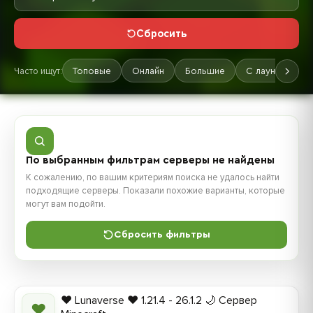
Сбросить
Часто ищут:
Топовые
Онлайн
Большие
С лаунчером
По выбранным фильтрам серверы не найдены
К сожалению, по вашим критериям поиска не удалось найти
подходящие серверы. Показали похожие варианты, которые
могут вам подойти.
Сбросить фильтры
❤️ Lunaverse ❤️ 1.21.4 - 26.1.2 🌙 Сервер
❤