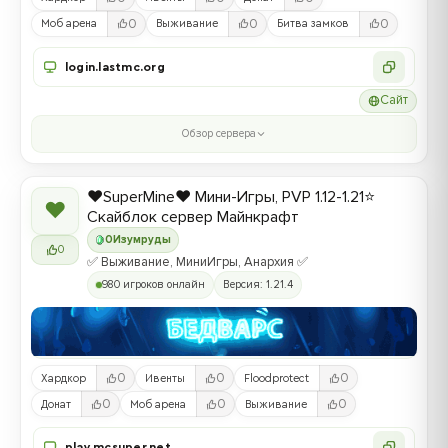
0
0
0
Моб арена
Выживание
Битва замков
login.lastmc.org
Сайт
Обзор сервера
❤️SuperMine❤️ Мини-Игры, PVP 1.12-1.21⭐
❤
Скайблок сервер Майнкрафт
0
Изумруды
0
✅ Выживание, МиниИгры, Анархия ✅
980 игроков онлайн
Версия: 1.21.4
0
0
0
Хардкор
Ивенты
Floodprotect
0
0
0
Донат
Моб арена
Выживание
play.mcsuper.net