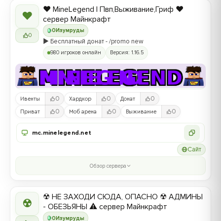
❤️ MineLegend | Пвп,Выживание,Гриф ❤️
❤
сервер Майнкрафт
0
Изумруды
0
▶️ Бесплатный донат - /promo new
980 игроков онлайн
Версия: 1.16.5
0
0
0
Ивенты
Хардкор
Донат
0
0
0
Приват
Моб арена
Выживание
mc.minelegend.net
Сайт
Обзор сервера
☢ НЕ ЗАХОДИ СЮДА, ОПАСНО ☢ АДМИНЫ
☢
- ОБЕЗЬЯНЫ ⚠ сервер Майнкрафт
0
Изумруды