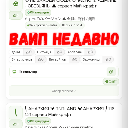
☢ НЕ ЗАХОДИ СЮДА, ОПАСНО ☢ АДМИНЫ
☢
- ОБЕЗЬЯНЫ ⚠ сервер Майнкрафт
0
Изумруды
0
⚡ すべてのバージョン ⚠ 全員に寄付 / 無料
94 игроков онлайн
Версия: 1.21.4
0
0
0
Донат
Питомцы
Antispam
0
0
0
Битва замков
Без вайпов
Экономика
likemc.top
Сайт
Обзор сервера
⎝ АНАРХИЯ 🦀 TNTLAND 🦀 АНАРХИЯ ⎠ 1.16 -
⎝
1.21 сервер Майнкрафт
0
Изумруды
0
Изумрудная броня, Уникальные крафты