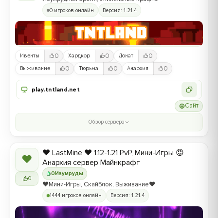
0 игроков онлайн
Версия: 1.21.4
0
0
0
Ивенты
Хардкор
Донат
0
0
0
Выживание
Тюрьма
Анархия
play.tntland.net
Сайт
Обзор сервера
❤️ LastMine ❤️ 1.12-1.21 PvP, Мини-Игры 😡
❤
Анархия сервер Майнкрафт
0
Изумруды
0
❤️Мини-Игры, СкайБлок, Выживание❤️
1444 игроков онлайн
Версия: 1.21.4