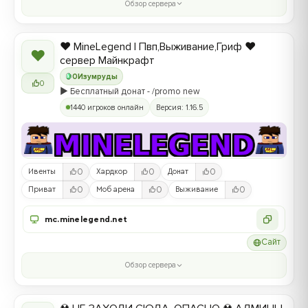
Обзор сервера
❤️ MineLegend | Пвп,Выживание,Гриф ❤️
❤
сервер Майнкрафт
0
Изумруды
0
▶️ Бесплатный донат - /promo new
1440 игроков онлайн
Версия: 1.16.5
0
0
0
Ивенты
Хардкор
Донат
0
0
0
Приват
Моб арена
Выживание
mc.minelegend.net
Сайт
Обзор сервера