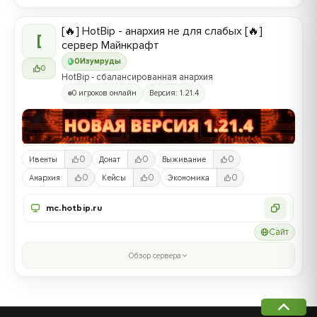
[🔥] HotBip - анархия не для слабых [🔥]
[
сервер Майнкрафт
0
Изумруды
0
HotBip - сбалансированная анархия
0 игроков онлайн
Версия: 1.21.4
0
0
0
Ивенты
Донат
Выживание
0
0
0
Анархия
Кейсы
Экономика
mc.hotbip.ru
Сайт
Обзор сервера