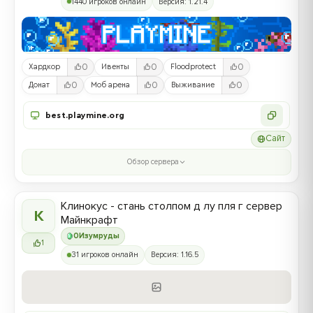
1440 игроков онлайн
Версия: 1.21.4
0
0
0
Хардкор
Ивенты
Floodprotect
0
0
0
Донат
Моб арена
Выживание
best.playmine.org
Сайт
Обзор сервера
Клинокус - стань столпом д лу пля г сервер
К
Майнкрафт
0
Изумруды
1
31 игроков онлайн
Версия: 1.16.5