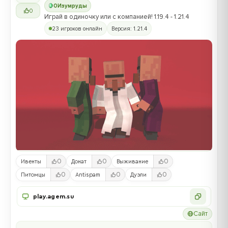
0
Изумруды
0
Играй в одиночку или с компанией! 1.19.4 - 1.21.4
23 игроков онлайн
Версия: 1.21.4
0
0
0
Ивенты
Донат
Выживание
0
0
0
Питомцы
Antispam
Дуэли
play.agem.su
Сайт