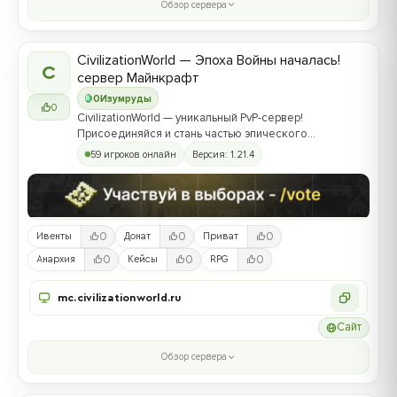
Обзор сервера
CivilizationWorld — Эпоха Войны началась!
C
сервер Майнкрафт
0
Изумруды
0
CivilizationWorld — уникальный PvP-сервер!
Присоединяйся и стань частью эпического
противостояния между Альвами и Йотунами!
59 игроков онлайн
Версия: 1.21.4
0
0
0
Ивенты
Донат
Приват
0
0
0
Анархия
Кейсы
RPG
mc.civilizationworld.ru
Сайт
Обзор сервера