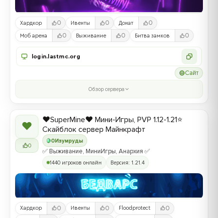
0
0
0
Хардкор
Ивенты
Донат
0
0
0
Моб арена
Выживание
Битва замков
login.lastmc.org
Сайт
Обзор сервера
❤️SuperMine❤️ Мини-Игры, PVP 1.12-1.21⭐
❤
Скайблок сервер Майнкрафт
0
Изумруды
0
✅ Выживание, МиниИгры, Анархия ✅
1440 игроков онлайн
Версия: 1.21.4
0
0
0
Хардкор
Ивенты
Floodprotect