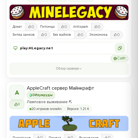
0
0
0
Донат
Питомцы
Antispam
0
0
0
Битва замков
Без вайпов
Экономика
play.MLegacy.net
Сайт
Обзор сервера
AppleCraft сервер Майнкрафт
A
0
Изумруды
Ламповое выживание ⛏️
0
20 игроков онлайн
Версия: 1.21.4
0
0
0
Пиратские
Приват
Выживание