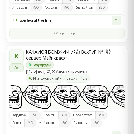
0
0
0
Antispam
Анархия
Без вайпов
applecraft.online
Обзор сервера
КАЧАЙСЯ БОМЖИК! 🐷👍 BoxPvP №1 😈
К
сервер Майнкрафт
0
Изумруды
0
[1.16.5] до [1.21] ❌ Адская прокачка
644 игроков онлайн
Версия: 1.16.5
0
0
0
Хардкор
Ивенты
Floodprotect
0
0
0
Донат
Моб арена
Питомцы