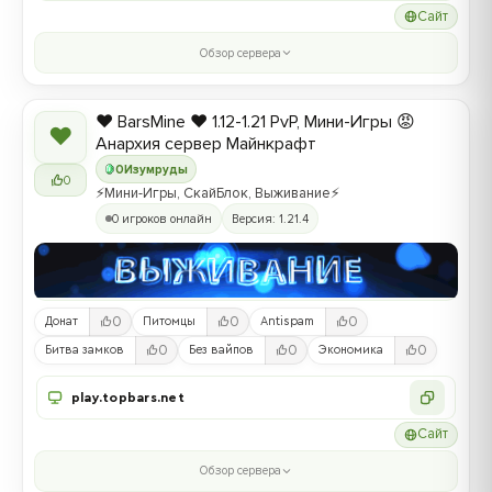
Сайт
Обзор сервера
❤️ BarsMine ❤️ 1.12-1.21 PvP, Мини-Игры 😡
❤
Анархия сервер Майнкрафт
0
Изумруды
0
⚡Мини-Игры, СкайБлок, Выживание⚡
0 игроков онлайн
Версия: 1.21.4
0
0
0
Донат
Питомцы
Antispam
0
0
0
Битва замков
Без вайпов
Экономика
play.topbars.net
Сайт
Обзор сервера