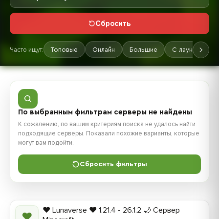
Сбросить
Часто ищут:
Топовые
Онлайн
Большие
С лаунчером
По выбранным фильтрам серверы не найдены
К сожалению, по вашим критериям поиска не удалось найти
подходящие серверы. Показали похожие варианты, которые
могут вам подойти.
Сбросить фильтры
❤️ Lunaverse ❤️ 1.21.4 - 26.1.2 🌙 Сервер
❤