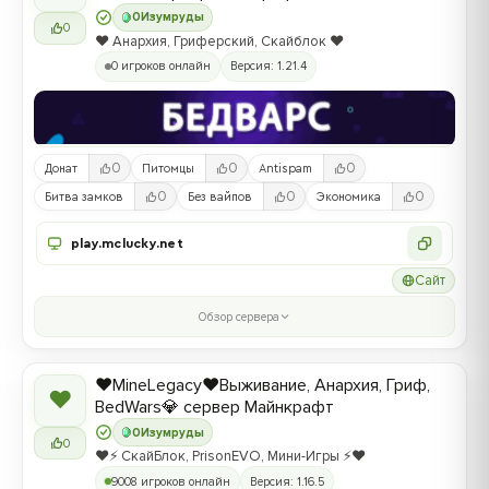
0
Изумруды
0
❤️ Анархия, Гриферский, Скайблок ❤️
0 игроков онлайн
Версия: 1.21.4
0
0
0
Донат
Питомцы
Antispam
0
0
0
Битва замков
Без вайпов
Экономика
play.mclucky.net
Сайт
Обзор сервера
❤️MineLegacy❤️Выживание, Анархия, Гриф,
❤
BedWars💎 сервер Майнкрафт
0
Изумруды
0
❤️⚡️ СкайБлок, PrisonEVO, Мини-Игры ⚡️❤️
9008 игроков онлайн
Версия: 1.16.5