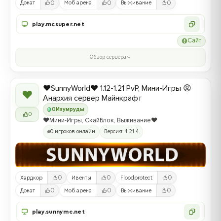
0
0
0
Донат
Моб арена
Выживание
play.mcsuper.net
Сайт
Обзор сервера
❤️SunnyWorld❤️ 1.12-1.21 PvP, Мини-Игры 😡
❤
Анархия сервер Майнкрафт
0
Изумруды
0
❤️Мини-Игры, СкайБлок, Выживание❤️
0 игроков онлайн
Версия: 1.21.4
0
0
0
Хардкор
Ивенты
Floodprotect
0
0
0
Донат
Моб арена
Выживание
play.sunnymc.net