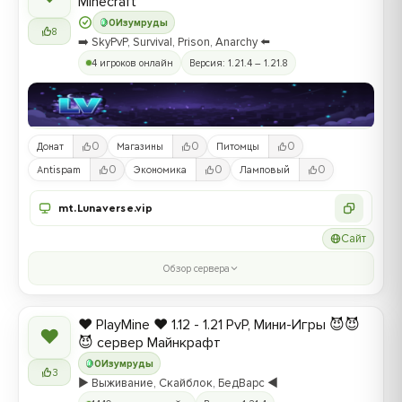
Minecraft
0
Изумруды
8
➡️ SkyPvP, Survival, Prison, Anarchy ⬅️
4 игроков онлайн
Версия: 1.21.4 – 1.21.8
0
0
0
Донат
Магазины
Питомцы
0
0
0
Antispam
Экономика
Ламповый
mt.Lunaverse.vip
Сайт
Обзор сервера
❤️ PlayMine ❤️ 1.12 - 1.21 PvP, Мини-Игры 😈😈
❤
😈 сервер Майнкрафт
0
Изумруды
3
▶️ Выживание, Скайблок, БедВарс ◀️