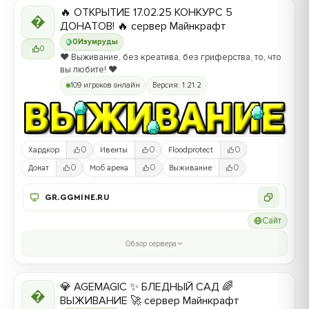
🔥 ОТКРЫТИЕ 17.02.25 КОНКУРС 5

ДОНАТОВ! 🔥 сервер Майнкрафт
0
Изумруды
0
❤️ Выживание, без креатива, без гриферства, то, что
вы любите! ❤️
109 игроков онлайн
Версия: 1.21.2
0
0
0
Хардкор
Ивенты
Floodprotect
0
0
0
Донат
Моб арена
Выживание
GR.GGMINE.RU
Сайт
Обзор сервера
💎 AGEMAGIC ✨ БЛЕДНЫЙ САД 🌈

ВЫЖИВАНИЕ 🚀 сервер Майнкрафт