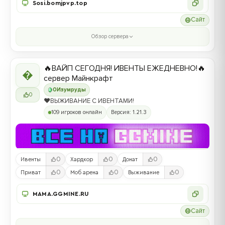
Sosi.bomjpvp.top
Сайт
Обзор сервера
🔥ВАЙП СЕГОДНЯ! ИВЕНТЫ ЕЖЕДНЕВНО!🔥

сервер Майнкрафт
0
Изумруды
0
❤️ВЫЖИВАНИЕ С ИВЕНТАМИ!
109 игроков онлайн
Версия: 1.21.3
0
0
0
Ивенты
Хардкор
Донат
0
0
0
Приват
Моб арена
Выживание
MAMA.GGMINE.RU
Сайт