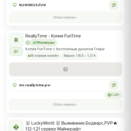
KLINOKUS.FUN
Обзор сервера
ReallyTime - Копия FunTime
R
0
Изумруды
Копия FunTime с бесплатным донатом Глава!
1
38 игроков онлайн
Версия: 1.16.5 – 1.21.4
mc.reallytime.pw
Сайт
Обзор сервера
🥇 LuckyWorld 🥇 Выживание,Бедварс,PVP🔥

1.12-1.21 сервер Майнкрафт