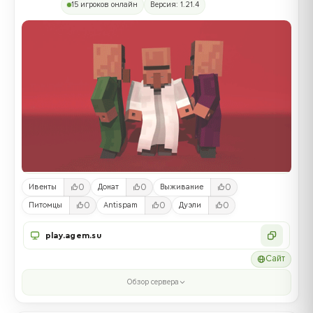
15 игроков онлайн
Версия: 1.21.4
0
0
0
Ивенты
Донат
Выживание
0
0
0
Питомцы
Antispam
Дуэли
play.agem.su
Сайт
Обзор сервера