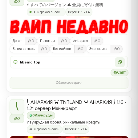
0
⚡ すべてのバージョン ⚠ 全員に寄付 / 無料
106 игроков онлайн
Версия: 1.21.4
0
0
0
Донат
Питомцы
Antispam
0
0
0
Битва замков
Без вайпов
Экономика
likemc.top
Сайт
Обзор сервера
⎝ АНАРХИЯ 🦀 TNTLAND 🦀 АНАРХИЯ ⎠ 1.16 -
⎝
1.21 сервер Майнкрафт
0
Изумруды
0
Изумрудная броня, Уникальные крафты
0 игроков онлайн
Версия: 1.21.4