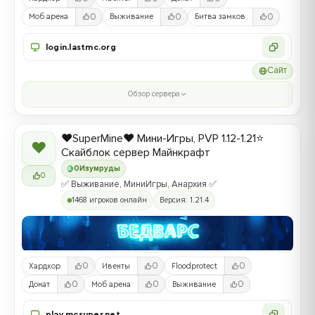
0
0
0
Моб арена
Выживание
Битва замков
login.lastmc.org
Сайт
Обзор сервера
❤️SuperMine❤️ Мини-Игры, PVP 1.12-1.21⭐
❤
Скайблок сервер Майнкрафт
0
Изумруды
0
✅ Выживание, МиниИгры, Анархия ✅
1468 игроков онлайн
Версия: 1.21.4
0
0
0
Хардкор
Ивенты
Floodprotect
0
0
0
Донат
Моб арена
Выживание
play.mcsuper.net