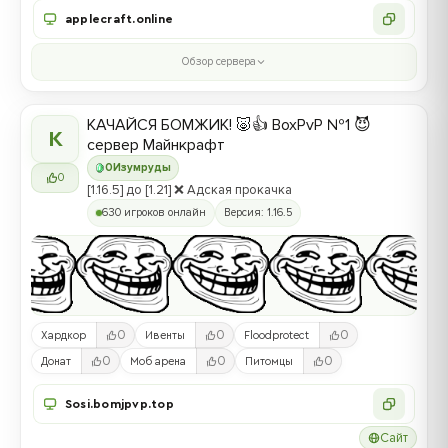
applecraft.online
Обзор сервера
КАЧАЙСЯ БОМЖИК! 🐷👍 BoxPvP №1 😈
К
сервер Майнкрафт
0
Изумруды
0
[1.16.5] до [1.21] ❌ Адская прокачка
630 игроков онлайн
Версия: 1.16.5
0
0
0
Хардкор
Ивенты
Floodprotect
0
0
0
Донат
Моб арена
Питомцы
Sosi.bomjpvp.top
Сайт