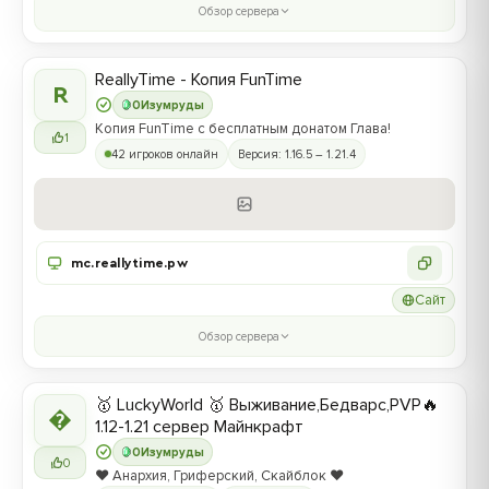
Обзор сервера
ReallyTime - Копия FunTime
R
0
Изумруды
Копия FunTime с бесплатным донатом Глава!
1
42 игроков онлайн
Версия: 1.16.5 – 1.21.4
mc.reallytime.pw
Сайт
Обзор сервера
🥇 LuckyWorld 🥇 Выживание,Бедварс,PVP🔥

1.12-1.21 сервер Майнкрафт
0
Изумруды
0
❤️ Анархия, Гриферский, Скайблок ❤️