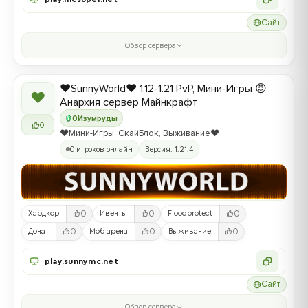
Сайт
Обзор сервера
❤️SunnyWorld❤️ 1.12-1.21 PvP, Мини-Игры 😡
❤
Анархия сервер Майнкрафт
0
Изумруды
0
❤️Мини-Игры, СкайБлок, Выживание❤️
0 игроков онлайн
Версия: 1.21.4
0
0
0
Хардкор
Ивенты
Floodprotect
0
0
0
Донат
Моб арена
Выживание
play.sunnymc.net
Сайт
Обзор сервера