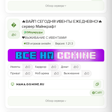
Обзор сервера
🔥ВАЙП СЕГОДНЯ! ИВЕНТЫ ЕЖЕДНЕВНО!🔥

сервер Майнкрафт
0
Изумруды
0
❤️ВЫЖИВАНИЕ С ИВЕНТАМИ!
109 игроков онлайн
Версия: 1.21.3
0
0
0
Ивенты
Хардкор
Донат
0
0
0
Приват
Моб арена
Выживание
MAMA.GGMINE.RU
Сайт
Обзор сервера