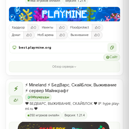
1468 игроков онлайн
Версия: 1.21.4
0
0
0
Хардкор
Ивенты
Floodprotect
0
0
0
Донат
Моб арена
Выживание
best.playmine.org
Сайт
Обзор сервера
⚡ Mineland ⚡ БедВарс, СкайБлок, Выживание
⚡
⚡ сервер Майнкрафт
0
Изумруды
1
❤️ БЕДВАРС, ВЫЖИВАНИЕ, СКАЙБЛОК ❤️ IP: hype.play-
ml.ru ❤️
350 игроков онлайн
Версия: 1.21.4