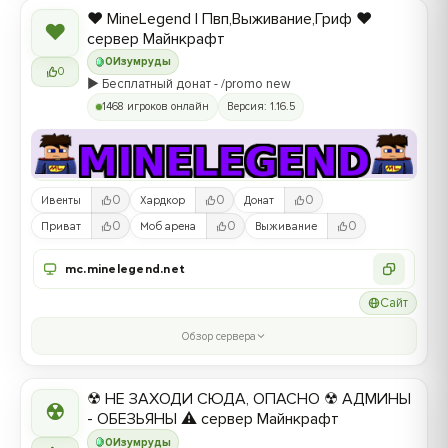
❤️ MineLegend | Пвп,Выживание,Гриф ❤️
❤
сервер Майнкрафт
0
Изумруды
0
▶️ Бесплатный донат - /promo new
1468 игроков онлайн
Версия: 1.16.5
0
0
0
Ивенты
Хардкор
Донат
0
0
0
Приват
Моб арена
Выживание
mc.minelegend.net
Сайт
Обзор сервера
☢ НЕ ЗАХОДИ СЮДА, ОПАСНО ☢ АДМИНЫ
☢
- ОБЕЗЬЯНЫ ⚠ сервер Майнкрафт
0
Изумруды