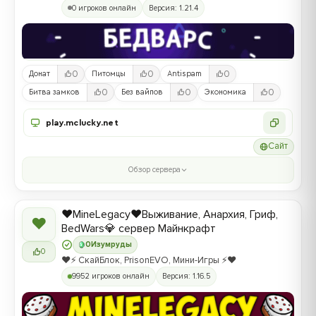
0 игроков онлайн
Версия: 1.21.4
0
0
0
Донат
Питомцы
Antispam
0
0
0
Битва замков
Без вайпов
Экономика
play.mclucky.net
Сайт
Обзор сервера
❤️MineLegacy❤️Выживание, Анархия, Гриф,
❤
BedWars💎 сервер Майнкрафт
0
Изумруды
0
❤️⚡️ СкайБлок, PrisonEVO, Мини-Игры ⚡️❤️
9952 игроков онлайн
Версия: 1.16.5