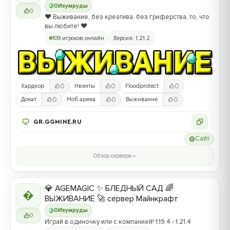
0
Изумруды
0
❤️ Выживание, без креатива, без гриферства, то, что
вы любите! ❤️
109 игроков онлайн
Версия: 1.21.2
0
0
0
Хардкор
Ивенты
Floodprotect
0
0
0
Донат
Моб арена
Выживание
GR.GGMINE.RU
Сайт
Обзор сервера
💎 AGEMAGIC ✨ БЛЕДНЫЙ САД 🌈

ВЫЖИВАНИЕ 🚀 сервер Майнкрафт
0
Изумруды
0
Играй в одиночку или с компанией! 1.19.4 - 1.21.4