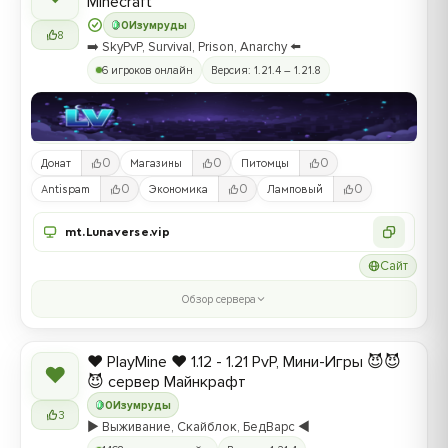
Minecraft
0
Изумруды
8
➡️ SkyPvP, Survival, Prison, Anarchy ⬅️
6 игроков онлайн
Версия: 1.21.4 – 1.21.8
0
0
0
Донат
Магазины
Питомцы
0
0
0
Antispam
Экономика
Ламповый
mt.Lunaverse.vip
Сайт
Обзор сервера
❤️ PlayMine ❤️ 1.12 - 1.21 PvP, Мини-Игры 😈😈
❤
😈 сервер Майнкрафт
0
Изумруды
3
▶️ Выживание, Скайблок, БедВарс ◀️