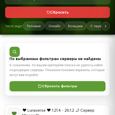
Сбросить
Часто ищут:
Топовые
Онлайн
Большие
С лаунчером
По выбранным фильтрам серверы не найдены
К сожалению, по вашим критериям поиска не удалось найти
подходящие серверы. Показали похожие варианты, которые
могут вам подойти.
Сбросить фильтры
❤️ Lunaverse ❤️ 1.21.4 - 26.1.2 🌙 Сервер
❤