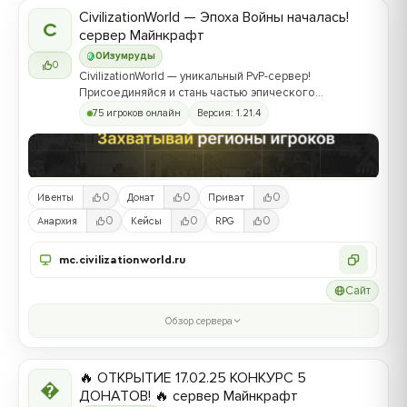
CivilizationWorld — Эпоха Войны началась!
C
сервер Майнкрафт
0
Изумруды
0
CivilizationWorld — уникальный PvP-сервер!
Присоединяйся и стань частью эпического
противостояния между Альвами и Йотунами!
75 игроков онлайн
Версия: 1.21.4
0
0
0
Ивенты
Донат
Приват
0
0
0
Анархия
Кейсы
RPG
mc.civilizationworld.ru
Сайт
Обзор сервера
🔥 ОТКРЫТИЕ 17.02.25 КОНКУРС 5

ДОНАТОВ! 🔥 сервер Майнкрафт