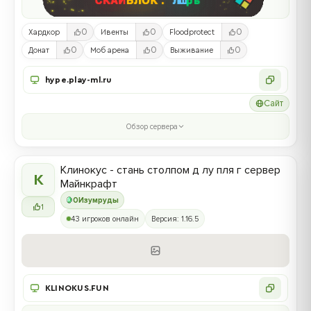
0
0
0
Хардкор
Ивенты
Floodprotect
0
0
0
Донат
Моб арена
Выживание
hype.play-ml.ru
Сайт
Обзор сервера
Клинокус - стань столпом д лу пля г сервер
К
Майнкрафт
0
Изумруды
1
43 игроков онлайн
Версия: 1.16.5
KLINOKUS.FUN