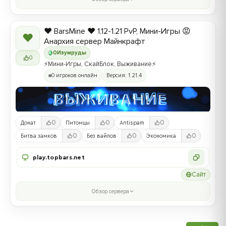
❤️ BarsMine ❤️ 1.12-1.21 PvP, Мини-Игры 😡
❤
Анархия сервер Майнкрафт
0
Изумруды
0
⚡Мини-Игры, СкайБлок, Выживание⚡
0 игроков онлайн
Версия: 1.21.4
0
0
0
Донат
Питомцы
Antispam
0
0
0
Битва замков
Без вайпов
Экономика
play.topbars.net
Сайт
Обзор сервера