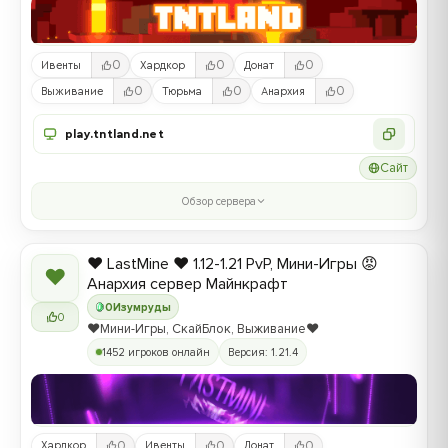
0
0
0
Ивенты
Хардкор
Донат
0
0
0
Выживание
Тюрьма
Анархия
play.tntland.net
Сайт
Обзор сервера
❤️ LastMine ❤️ 1.12-1.21 PvP, Мини-Игры 😡
❤
Анархия сервер Майнкрафт
0
Изумруды
0
❤️Мини-Игры, СкайБлок, Выживание❤️
1452 игроков онлайн
Версия: 1.21.4
0
0
0
Хардкор
Ивенты
Донат