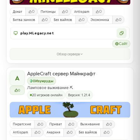
0
0
0
Донат
Питомцы
Antispam
0
0
0
Битва замков
Без вайпов
Экономика
play.MLegacy.net
Сайт
Обзор сервера
AppleCraft сервер Майнкрафт
A
0
Изумруды
Ламповое выживание ⛏️
0
20 игроков онлайн
Версия: 1.21.4
0
0
0
Пиратские
Приват
Выживание
0
0
0
Antispam
Анархия
Без вайпов