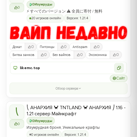
0
Изумруды
0
⚡ すべてのバージョン ⚠ 全員に寄付 / 無料
20 игроков онлайн
Версия: 1.21.4
0
0
0
Донат
Питомцы
Antispam
0
0
0
Битва замков
Без вайпов
Экономика
likemc.top
Сайт
Обзор сервера
⎝ АНАРХИЯ 🦀 TNTLAND 🦀 АНАРХИЯ ⎠ 1.16 -
⎝
1.21 сервер Майнкрафт
0
Изумруды
0
Изумрудная броня, Уникальные крафты
0 игроков онлайн
Версия: 1.21.4