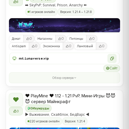
8
➡️ SkyPvP, Survival, Prison, Anarchy ⬅️
1 игроков онлайн
Версия: 1.21.4 – 1.21.8
0
0
0
Донат
Магазины
Питомцы
0
0
0
Antispam
Экономика
Ламповый
mt.Lunaverse.vip
Сайт
Обзор сервера
❤️ PlayMine ❤️ 1.12 - 1.21 PvP, Мини-Игры 😈😈
❤
😈 сервер Майнкрафт
0
Изумруды
3
▶️ Выживание, Скайблок, БедВарс ◀️
220 игроков онлайн
Версия: 1.21.4