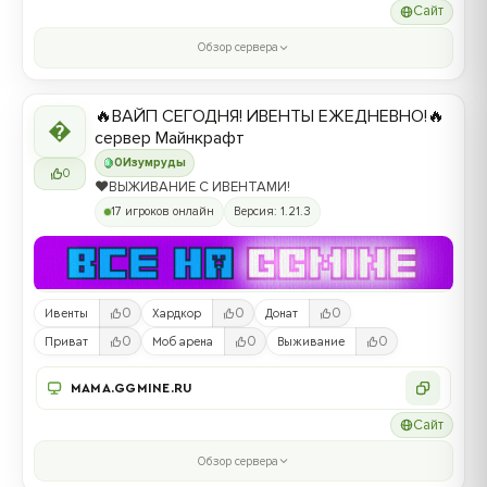
Сайт
Обзор сервера
🔥ВАЙП СЕГОДНЯ! ИВЕНТЫ ЕЖЕДНЕВНО!🔥

сервер Майнкрафт
0
Изумруды
0
❤️ВЫЖИВАНИЕ С ИВЕНТАМИ!
17 игроков онлайн
Версия: 1.21.3
0
0
0
Ивенты
Хардкор
Донат
0
0
0
Приват
Моб арена
Выживание
MAMA.GGMINE.RU
Сайт
Обзор сервера