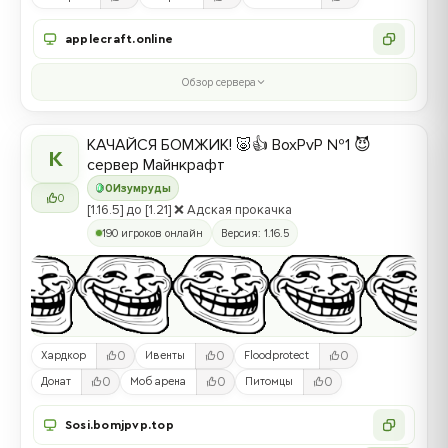
applecraft.online
Обзор сервера
КАЧАЙСЯ БОМЖИК! 🐷👍 BoxPvP №1 😈
К
сервер Майнкрафт
0
Изумруды
0
[1.16.5] до [1.21] ❌ Адская прокачка
190 игроков онлайн
Версия: 1.16.5
0
0
0
Хардкор
Ивенты
Floodprotect
0
0
0
Донат
Моб арена
Питомцы
Sosi.bomjpvp.top