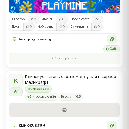
0
0
0
Хардкор
Ивенты
Floodprotect
0
0
0
Донат
Моб арена
Выживание
best.playmine.org
Сайт
Обзор сервера
Клинокус - стань столпом д лу пля г сервер
К
Майнкрафт
0
Изумруды
1
2 игроков онлайн
Версия: 1.16.5
KLINOKUS.FUN