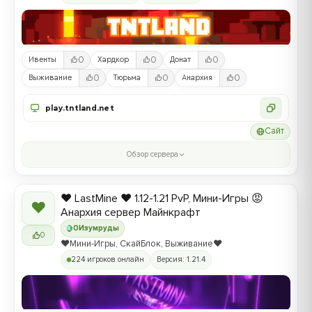
0
0
0
Ивенты
Хардкор
Донат
0
0
0
Выживание
Тюрьма
Анархия
play.tntland.net
Сайт
Обзор сервера
❤️ LastMine ❤️ 1.12-1.21 PvP, Мини-Игры 😡
❤
Анархия сервер Майнкрафт
0
Изумруды
0
❤️Мини-Игры, СкайБлок, Выживание❤️
224 игроков онлайн
Версия: 1.21.4