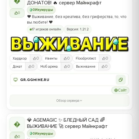

ДОНАТОВ! 🔥 сервер Майнкрафт
0
Изумруды
0
❤️ Выживание, без креатива, без гриферства, то, что
вы любите! ❤️
17 игроков онлайн
Версия: 1.21.2
0
0
0
Хардкор
Ивенты
Floodprotect
0
0
0
Донат
Моб арена
Выживание
GR.GGMINE.RU
Сайт
Обзор сервера
💎 AGEMAGIC ✨ БЛЕДНЫЙ САД 🌈

ВЫЖИВАНИЕ 🚀 сервер Майнкрафт
0
Изумруды
0