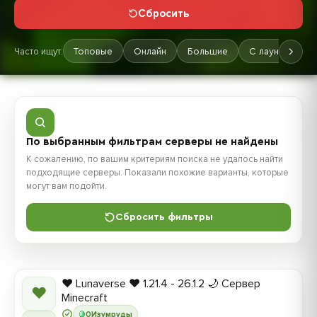
Сбросить
Часто ищут:
Топовые
Онлайн
Большие
С лаунчером
По выбранным фильтрам серверы не найдены
К сожалению, по вашим критериям поиска не удалось найти
подходящие серверы. Показали похожие варианты, которые
могут вам подойти.
Сбросить фильтры
❤️ Lunaverse ❤️ 1.21.4 - 26.1.2 🌙 Сервер
❤
Minecraft
0
Изумруды