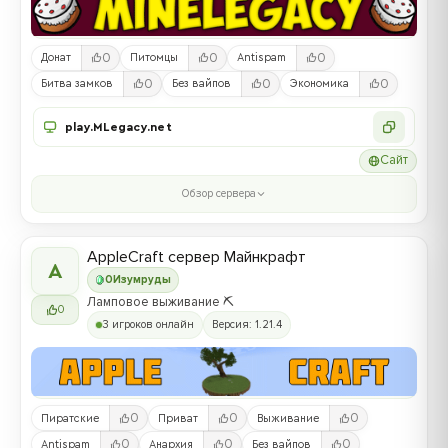
0
0
0
Донат
Питомцы
Antispam
0
0
0
Битва замков
Без вайпов
Экономика
play.MLegacy.net
Сайт
Обзор сервера
AppleCraft сервер Майнкрафт
A
0
Изумруды
Ламповое выживание ⛏️
0
3 игроков онлайн
Версия: 1.21.4
0
0
0
Пиратские
Приват
Выживание
0
0
0
Antispam
Анархия
Без вайпов