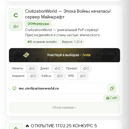
CivilizationWorld — Эпоха Войны началась!
C
сервер Майнкрафт
0
Изумруды
0
CivilizationWorld — уникальный PvP-сервер!
Присоединяйся и стань частью эпического
противостояния между Альвами и Йотунами!
16 игроков онлайн
Версия: 1.21.4
0
0
0
Ивенты
Донат
Приват
0
0
0
Анархия
Кейсы
RPG
mc.civilizationworld.ru
Сайт
Обзор сервера
🔥 ОТКРЫТИЕ 17.02.25 КОНКУРС 5