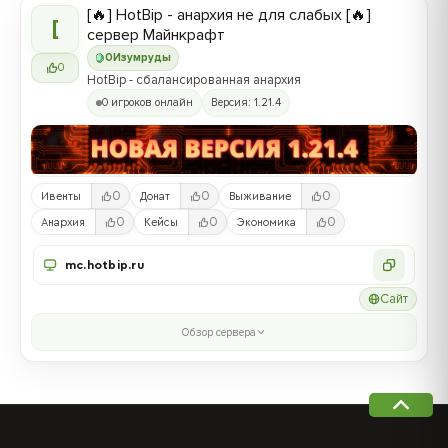
[🔥] HotBip - анархия не для слабых [🔥]
[
сервер Майнкрафт
0
Изумруды
0
HotBip - сбалансированная анархия
0 игроков онлайн
Версия: 1.21.4
0
0
0
Ивенты
Донат
Выживание
0
0
0
Анархия
Кейсы
Экономика
mc.hotbip.ru
Сайт
Обзор сервера