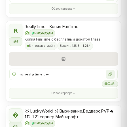
Обзор сервера
ReallyTime - Копия FunTime
R
0
Изумруды
Копия FunTime с бесплатным донатом Глава!
1
6 игроков онлайн
Версия: 1.16.5 – 1.21.4
mc.reallytime.pw
Сайт
Обзор сервера
🥇 LuckyWorld 🥇 Выживание,Бедварс,PVP🔥

1.12-1.21 сервер Майнкрафт
0
Изумруды
0