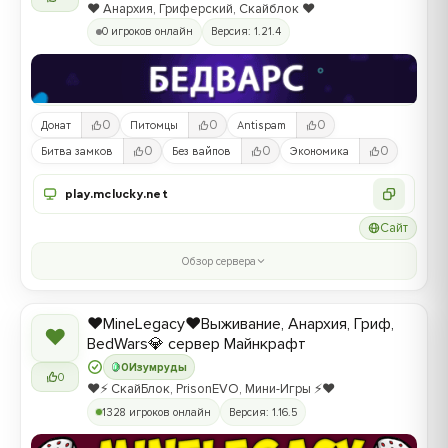
❤️ Анархия, Гриферский, Скайблок ❤️
0 игроков онлайн
Версия: 1.21.4
0
0
0
Донат
Питомцы
Antispam
0
0
0
Битва замков
Без вайпов
Экономика
play.mclucky.net
Сайт
Обзор сервера
❤️MineLegacy❤️Выживание, Анархия, Гриф,
❤
BedWars💎 сервер Майнкрафт
0
Изумруды
0
❤️⚡️ СкайБлок, PrisonEVO, Мини-Игры ⚡️❤️
1328 игроков онлайн
Версия: 1.16.5