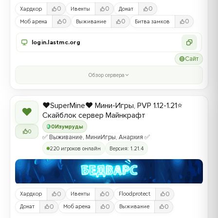
0
0
0
Хардкор
Ивенты
Донат
0
0
0
Моб арена
Выживание
Битва замков
login.lastmc.org
Сайт
Обзор сервера
❤️SuperMine❤️ Мини-Игры, PVP 1.12-1.21⭐
❤
Скайблок сервер Майнкрафт
0
Изумруды
0
✅ Выживание, МиниИгры, Анархия ✅
220 игроков онлайн
Версия: 1.21.4
0
0
0
Хардкор
Ивенты
Floodprotect
0
0
0
Донат
Моб арена
Выживание