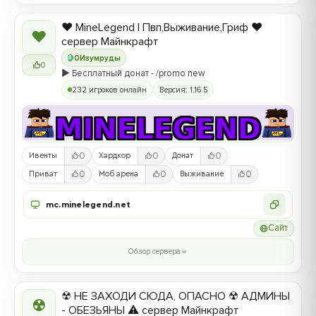
❤️ MineLegend | Пвп,Выживание,Гриф ❤️
❤
сервер Майнкрафт
0
Изумруды
0
▶️ Бесплатный донат - /promo new
232 игроков онлайн
Версия: 1.16.5
0
0
0
Ивенты
Хардкор
Донат
0
0
0
Приват
Моб арена
Выживание
mc.minelegend.net
Сайт
Обзор сервера
☢ НЕ ЗАХОДИ СЮДА, ОПАСНО ☢ АДМИНЫ
☢
- ОБЕЗЬЯНЫ ⚠ сервер Майнкрафт