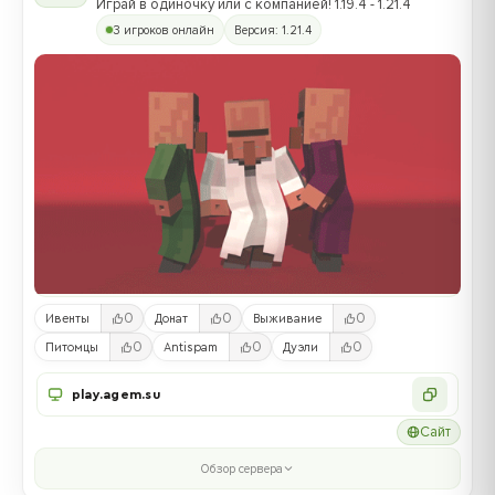
Играй в одиночку или с компанией! 1.19.4 - 1.21.4
3 игроков онлайн
Версия: 1.21.4
0
0
0
Ивенты
Донат
Выживание
0
0
0
Питомцы
Antispam
Дуэли
play.agem.su
Сайт
Обзор сервера