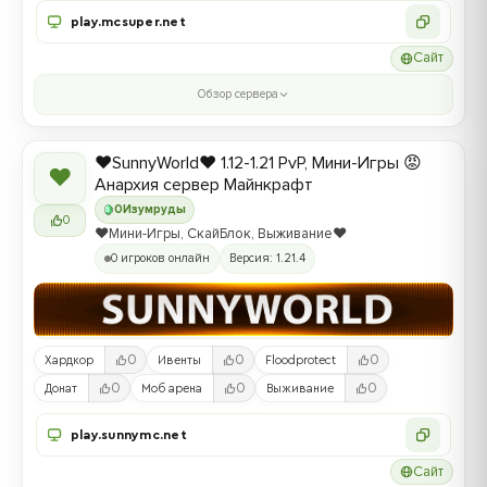
play.mcsuper.net
Сайт
Обзор сервера
❤️SunnyWorld❤️ 1.12-1.21 PvP, Мини-Игры 😡
❤
Анархия сервер Майнкрафт
0
Изумруды
0
❤️Мини-Игры, СкайБлок, Выживание❤️
0 игроков онлайн
Версия: 1.21.4
0
0
0
Хардкор
Ивенты
Floodprotect
0
0
0
Донат
Моб арена
Выживание
play.sunnymc.net
Сайт