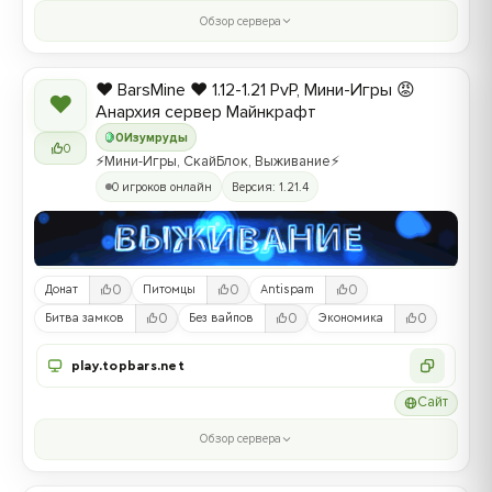
Обзор сервера
❤️ BarsMine ❤️ 1.12-1.21 PvP, Мини-Игры 😡
❤
Анархия сервер Майнкрафт
0
Изумруды
0
⚡Мини-Игры, СкайБлок, Выживание⚡
0 игроков онлайн
Версия: 1.21.4
0
0
0
Донат
Питомцы
Antispam
0
0
0
Битва замков
Без вайпов
Экономика
play.topbars.net
Сайт
Обзор сервера