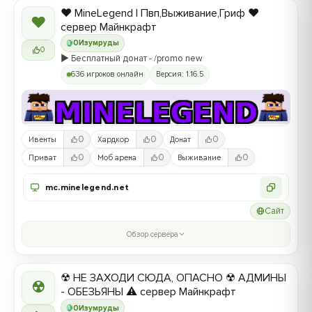
❤️ MineLegend | Пвп,Выживание,Гриф ❤️
❤
сервер Майнкрафт
0
Изумруды
0
▶️ Бесплатный донат - /promo new
636 игроков онлайн
Версия: 1.16.5
0
0
0
Ивенты
Хардкор
Донат
0
0
0
Приват
Моб арена
Выживание
mc.minelegend.net
Сайт
Обзор сервера
☢ НЕ ЗАХОДИ СЮДА, ОПАСНО ☢ АДМИНЫ
☢
- ОБЕЗЬЯНЫ ⚠ сервер Майнкрафт
0
Изумруды