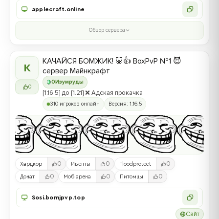
applecraft.online
Обзор сервера
КАЧАЙСЯ БОМЖИК! 🐷👍 BoxPvP №1 😈
К
сервер Майнкрафт
0
Изумруды
0
[1.16.5] до [1.21] ❌ Адская прокачка
310 игроков онлайн
Версия: 1.16.5
0
0
0
Хардкор
Ивенты
Floodprotect
0
0
0
Донат
Моб арена
Питомцы
Sosi.bomjpvp.top
Сайт