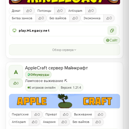
0
0
0
Донат
Питомцы
Antispam
0
0
0
Битва замков
Без вайпов
Экономика
play.MLegacy.net
Сайт
Обзор сервера
AppleCraft сервер Майнкрафт
A
0
Изумруды
Ламповое выживание ⛏️
0
6 игроков онлайн
Версия: 1.21.4
0
0
0
Пиратские
Приват
Выживание
0
0
0
Antispam
Анархия
Без вайпов