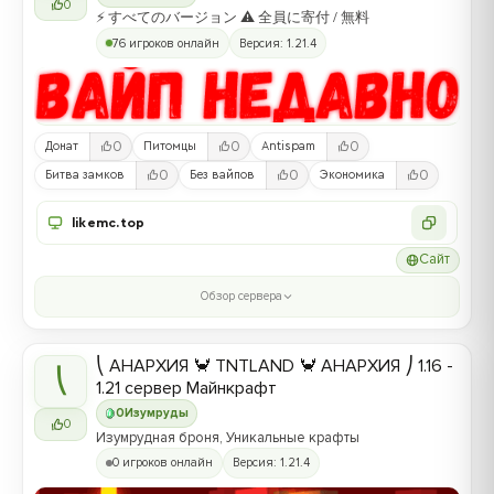
0
⚡ すべてのバージョン ⚠ 全員に寄付 / 無料
76 игроков онлайн
Версия: 1.21.4
0
0
0
Донат
Питомцы
Antispam
0
0
0
Битва замков
Без вайпов
Экономика
likemc.top
Сайт
Обзор сервера
⎝ АНАРХИЯ 🦀 TNTLAND 🦀 АНАРХИЯ ⎠ 1.16 -
⎝
1.21 сервер Майнкрафт
0
Изумруды
0
Изумрудная броня, Уникальные крафты
0 игроков онлайн
Версия: 1.21.4