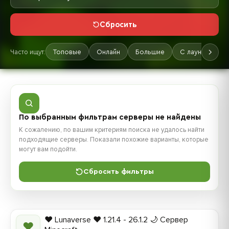
Сбросить
Часто ищут:
Топовые
Онлайн
Большие
С лаунчером
По выбранным фильтрам серверы не найдены
К сожалению, по вашим критериям поиска не удалось найти
подходящие серверы. Показали похожие варианты, которые
могут вам подойти.
Сбросить фильтры
❤️ Lunaverse ❤️ 1.21.4 - 26.1.2 🌙 Сервер
❤