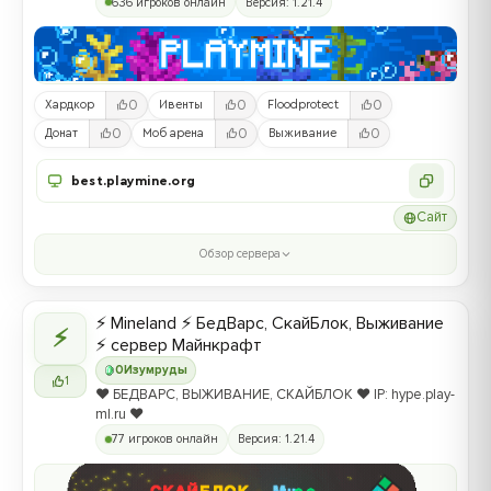
636 игроков онлайн
Версия: 1.21.4
0
0
0
Хардкор
Ивенты
Floodprotect
0
0
0
Донат
Моб арена
Выживание
best.playmine.org
Сайт
Обзор сервера
⚡ Mineland ⚡ БедВарс, СкайБлок, Выживание
⚡
⚡ сервер Майнкрафт
0
Изумруды
1
❤️ БЕДВАРС, ВЫЖИВАНИЕ, СКАЙБЛОК ❤️ IP: hype.play-
ml.ru ❤️
77 игроков онлайн
Версия: 1.21.4