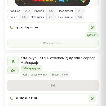
0
0
0
Хардкор
Ивенты
Floodprotect
0
0
0
Донат
Моб арена
Выживание
hype.play-ml.ru
Сайт
Обзор сервера
Клинокус - стань столпом д лу пля г сервер
К
Майнкрафт
0
Изумруды
1
25 игроков онлайн
Версия: 1.16.5
KLINOKUS.FUN