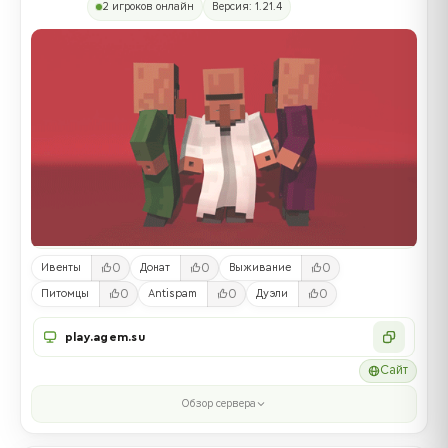
2 игроков онлайн
Версия: 1.21.4
0
0
0
Ивенты
Донат
Выживание
0
0
0
Питомцы
Antispam
Дуэли
play.agem.su
Сайт
Обзор сервера