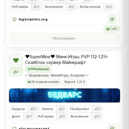
0
0
0
Моб арена
Выживание
Битва замков
login.lastmc.org
Сайт
Обзор сервера
❤️SuperMine❤️ Мини-Игры, PVP 1.12-1.21⭐
❤
Скайблок сервер Майнкрафт
0
Изумруды
0
✅ Выживание, МиниИгры, Анархия ✅
636 игроков онлайн
Версия: 1.21.4
0
0
0
Хардкор
Ивенты
Floodprotect
0
0
0
Донат
Моб арена
Выживание
play.mcsuper.net