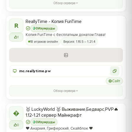
Обзор сервера
ReallyTime - Копия FunTime
R
0
Изумруды
Копия FunTime с бесплатным донатом Глава!
1
18 игроков онлайн
Версия: 1.16.5 – 1.21.4
mc.reallytime.pw
Сайт
Обзор сервера
🥇 LuckyWorld 🥇 Выживание,Бедварс,PVP🔥

1.12-1.21 сервер Майнкрафт
0
Изумруды
0
❤️ Анархия, Гриферский, Скайблок ❤️