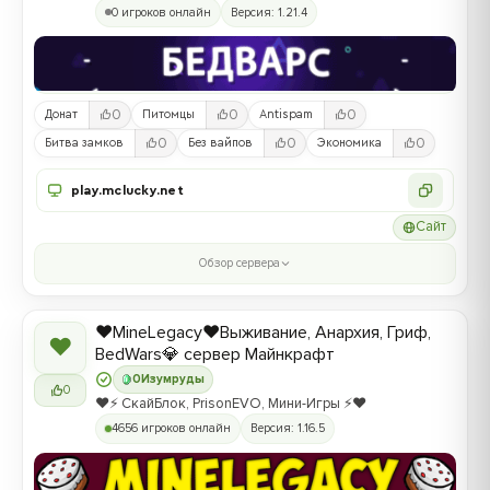
0 игроков онлайн
Версия: 1.21.4
0
0
0
Донат
Питомцы
Antispam
0
0
0
Битва замков
Без вайпов
Экономика
play.mclucky.net
Сайт
Обзор сервера
❤️MineLegacy❤️Выживание, Анархия, Гриф,
❤
BedWars💎 сервер Майнкрафт
0
Изумруды
0
❤️⚡️ СкайБлок, PrisonEVO, Мини-Игры ⚡️❤️
4656 игроков онлайн
Версия: 1.16.5