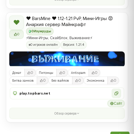
❤️ BarsMine ❤️ 1.12-1.21 PvP, Мини-Игры 😡
❤
Анархия сервер Майнкрафт
0
Изумруды
0
⚡Мини-Игры, СкайБлок, Выживание⚡
0 игроков онлайн
Версия: 1.21.4
0
0
0
Донат
Питомцы
Antispam
0
0
0
Битва замков
Без вайпов
Экономика
play.topbars.net
Сайт
Обзор сервера