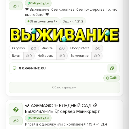
0
Изумруды
0
❤️ Выживание, без креатива, без гриферства, то, что
вы любите! ❤️
38 игроков онлайн
Версия: 1.21.2
0
0
0
Хардкор
Ивенты
Floodprotect
0
0
0
Донат
Моб арена
Выживание
GR.GGMINE.RU
Сайт
Обзор сервера
💎 AGEMAGIC ✨ БЛЕДНЫЙ САД 🌈

ВЫЖИВАНИЕ 🚀 сервер Майнкрафт
0
Изумруды
0
Играй в одиночку или с компанией! 1.19.4 - 1.21.4