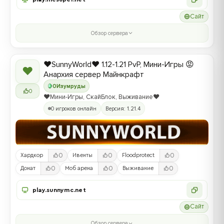
Сайт
Обзор сервера
❤️SunnyWorld❤️ 1.12-1.21 PvP, Мини-Игры 😡
❤
Анархия сервер Майнкрафт
0
Изумруды
0
❤️Мини-Игры, СкайБлок, Выживание❤️
0 игроков онлайн
Версия: 1.21.4
0
0
0
Хардкор
Ивенты
Floodprotect
0
0
0
Донат
Моб арена
Выживание
play.sunnymc.net
Сайт
Обзор сервера