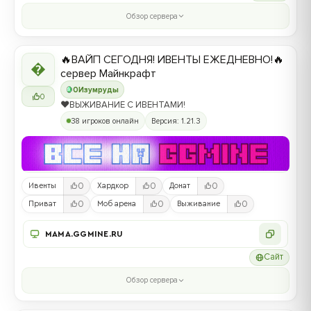
Обзор сервера
🔥ВАЙП СЕГОДНЯ! ИВЕНТЫ ЕЖЕДНЕВНО!🔥

сервер Майнкрафт
0
Изумруды
0
❤️ВЫЖИВАНИЕ С ИВЕНТАМИ!
38 игроков онлайн
Версия: 1.21.3
0
0
0
Ивенты
Хардкор
Донат
0
0
0
Приват
Моб арена
Выживание
MAMA.GGMINE.RU
Сайт
Обзор сервера