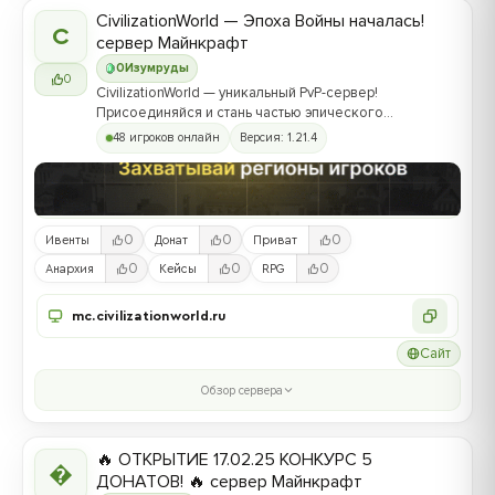
CivilizationWorld — Эпоха Войны началась!
C
сервер Майнкрафт
0
Изумруды
0
CivilizationWorld — уникальный PvP-сервер!
Присоединяйся и стань частью эпического
противостояния между Альвами и Йотунами!
48 игроков онлайн
Версия: 1.21.4
0
0
0
Ивенты
Донат
Приват
0
0
0
Анархия
Кейсы
RPG
mc.civilizationworld.ru
Сайт
Обзор сервера
🔥 ОТКРЫТИЕ 17.02.25 КОНКУРС 5

ДОНАТОВ! 🔥 сервер Майнкрафт