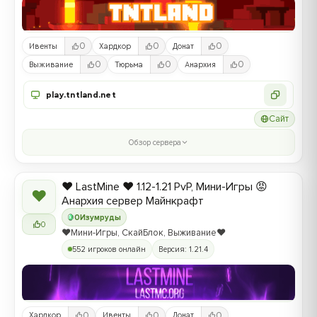
0
0
0
Ивенты
Хардкор
Донат
0
0
0
Выживание
Тюрьма
Анархия
play.tntland.net
Сайт
Обзор сервера
❤️ LastMine ❤️ 1.12-1.21 PvP, Мини-Игры 😡
❤
Анархия сервер Майнкрафт
0
Изумруды
0
❤️Мини-Игры, СкайБлок, Выживание❤️
552 игроков онлайн
Версия: 1.21.4
0
0
0
Хардкор
Ивенты
Донат