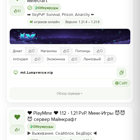
Minecraft
0
Изумруды
10
➡️ SkyPvP, Survival, Prison, Anarchy ⬅️
1 игроков онлайн
Версия: 1.21.4 – 1.21.8
0
0
0
Донат
Магазины
Питомцы
0
0
0
Antispam
Экономика
Ламповый
mt.Lunaverse.vip
Сайт
Обзор сервера
❤️ PlayMine ❤️ 1.12 - 1.21 PvP, Мини-Игры 😈😈
❤
😈 сервер Майнкрафт
0
Изумруды
1
▶️ Выживание, Скайблок, БедВарс ◀️