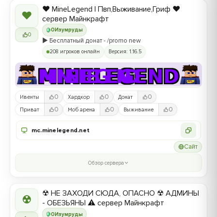
❤️ MineLegend | Пвп,Выживание,Гриф ❤️
❤
сервер Майнкрафт
0
Изумруды
0
▶️ Бесплатный донат - /promo new
208 игроков онлайн
Версия: 1.16.5
0
0
0
Ивенты
Хардкор
Донат
0
0
0
Приват
Моб арена
Выживание
mc.minelegend.net
Сайт
Обзор сервера
☢ НЕ ЗАХОДИ СЮДА, ОПАСНО ☢ АДМИНЫ
☢
- ОБЕЗЬЯНЫ ⚠ сервер Майнкрафт
0
Изумруды