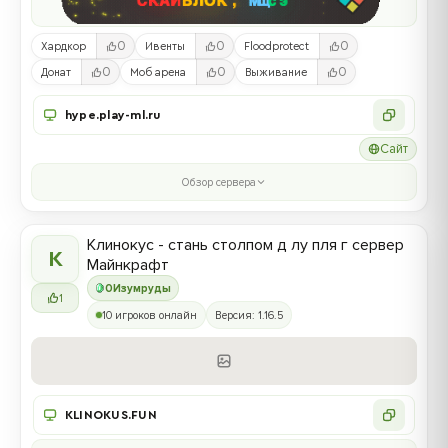
0
0
0
Хардкор
Ивенты
Floodprotect
0
0
0
Донат
Моб арена
Выживание
hype.play-ml.ru
Сайт
Обзор сервера
Клинокус - стань столпом д лу пля г сервер
К
Майнкрафт
0
Изумруды
1
10 игроков онлайн
Версия: 1.16.5
KLINOKUS.FUN