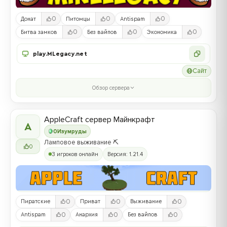
0
0
0
Донат
Питомцы
Antispam
0
0
0
Битва замков
Без вайпов
Экономика
play.MLegacy.net
Сайт
Обзор сервера
AppleCraft сервер Майнкрафт
A
0
Изумруды
Ламповое выживание ⛏️
0
3 игроков онлайн
Версия: 1.21.4
0
0
0
Пиратские
Приват
Выживание
0
0
0
Antispam
Анархия
Без вайпов