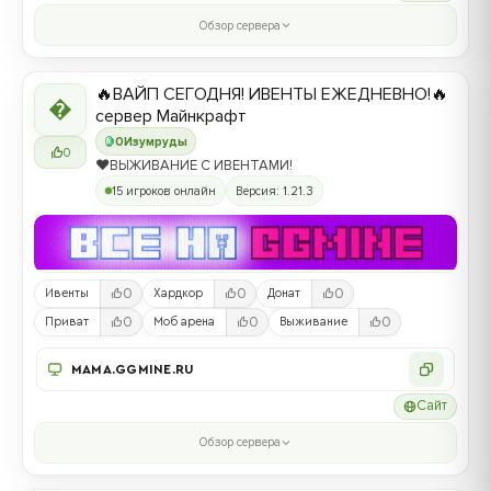
Обзор сервера
🔥ВАЙП СЕГОДНЯ! ИВЕНТЫ ЕЖЕДНЕВНО!🔥

сервер Майнкрафт
0
Изумруды
0
❤️ВЫЖИВАНИЕ С ИВЕНТАМИ!
15 игроков онлайн
Версия: 1.21.3
0
0
0
Ивенты
Хардкор
Донат
0
0
0
Приват
Моб арена
Выживание
MAMA.GGMINE.RU
Сайт
Обзор сервера