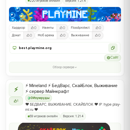
220 игроков онлайн
Версия: 1.21.4
0
0
0
Хардкор
Ивенты
Floodprotect
0
0
0
Донат
Моб арена
Выживание
best.playmine.org
Сайт
Обзор сервера
⚡ Mineland ⚡ БедВарс, СкайБлок, Выживание
⚡
⚡ сервер Майнкрафт
0
Изумруды
1
❤️ БЕДВАРС, ВЫЖИВАНИЕ, СКАЙБЛОК ❤️ IP: hype.play-
ml.ru ❤️
59 игроков онлайн
Версия: 1.21.4