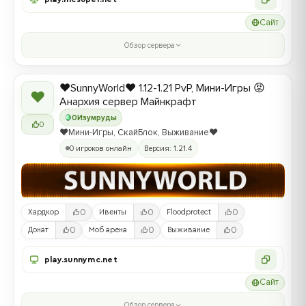
Сайт
Обзор сервера
❤️SunnyWorld❤️ 1.12-1.21 PvP, Мини-Игры 😡
❤
Анархия сервер Майнкрафт
0
Изумруды
0
❤️Мини-Игры, СкайБлок, Выживание❤️
0 игроков онлайн
Версия: 1.21.4
0
0
0
Хардкор
Ивенты
Floodprotect
0
0
0
Донат
Моб арена
Выживание
play.sunnymc.net
Сайт
Обзор сервера