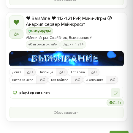
❤️ BarsMine ❤️ 1.12-1.21 PvP, Мини-Игры 😡
❤
Анархия сервер Майнкрафт
0
Изумруды
0
⚡Мини-Игры, СкайБлок, Выживание⚡
0 игроков онлайн
Версия: 1.21.4
0
0
0
Донат
Питомцы
Antispam
0
0
0
Битва замков
Без вайпов
Экономика
play.topbars.net
Сайт
Обзор сервера