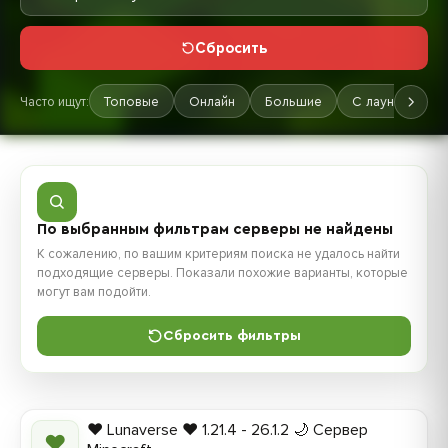
Сбросить
Часто ищут:
Топовые
Онлайн
Большие
С лаунчером
По выбранным фильтрам серверы не найдены
К сожалению, по вашим критериям поиска не удалось найти
подходящие серверы. Показали похожие варианты, которые
могут вам подойти.
Сбросить фильтры
❤️ Lunaverse ❤️ 1.21.4 - 26.1.2 🌙 Сервер
❤