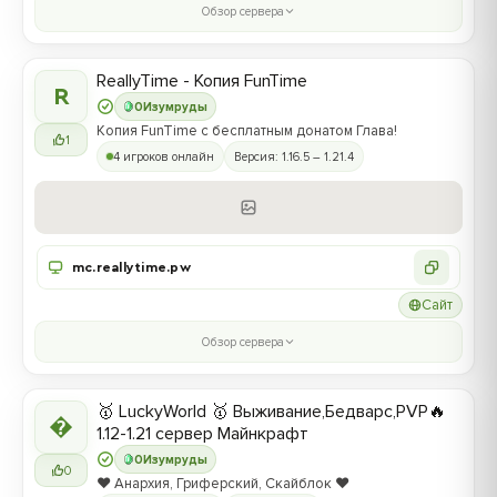
Обзор сервера
ReallyTime - Копия FunTime
R
0
Изумруды
Копия FunTime с бесплатным донатом Глава!
1
4 игроков онлайн
Версия: 1.16.5 – 1.21.4
mc.reallytime.pw
Сайт
Обзор сервера
🥇 LuckyWorld 🥇 Выживание,Бедварс,PVP🔥

1.12-1.21 сервер Майнкрафт
0
Изумруды
0
❤️ Анархия, Гриферский, Скайблок ❤️