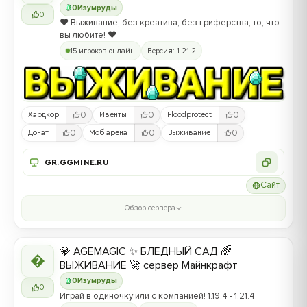
0
Изумруды
0
❤️ Выживание, без креатива, без гриферства, то, что
вы любите! ❤️
15 игроков онлайн
Версия: 1.21.2
0
0
0
Хардкор
Ивенты
Floodprotect
0
0
0
Донат
Моб арена
Выживание
GR.GGMINE.RU
Сайт
Обзор сервера
💎 AGEMAGIC ✨ БЛЕДНЫЙ САД 🌈

ВЫЖИВАНИЕ 🚀 сервер Майнкрафт
0
Изумруды
0
Играй в одиночку или с компанией! 1.19.4 - 1.21.4