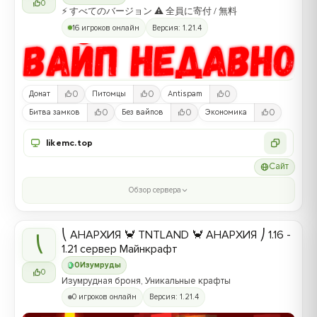
0
⚡ すべてのバージョン ⚠ 全員に寄付 / 無料
16 игроков онлайн
Версия: 1.21.4
0
0
0
Донат
Питомцы
Antispam
0
0
0
Битва замков
Без вайпов
Экономика
likemc.top
Сайт
Обзор сервера
⎝ АНАРХИЯ 🦀 TNTLAND 🦀 АНАРХИЯ ⎠ 1.16 -
⎝
1.21 сервер Майнкрафт
0
Изумруды
0
Изумрудная броня, Уникальные крафты
0 игроков онлайн
Версия: 1.21.4