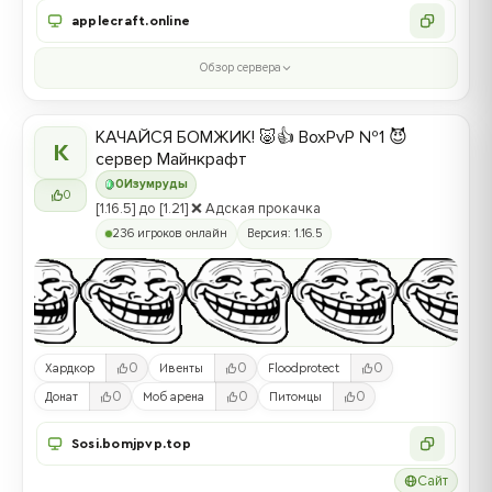
applecraft.online
Обзор сервера
КАЧАЙСЯ БОМЖИК! 🐷👍 BoxPvP №1 😈
К
сервер Майнкрафт
0
Изумруды
0
[1.16.5] до [1.21] ❌ Адская прокачка
236 игроков онлайн
Версия: 1.16.5
0
0
0
Хардкор
Ивенты
Floodprotect
0
0
0
Донат
Моб арена
Питомцы
Sosi.bomjpvp.top
Сайт