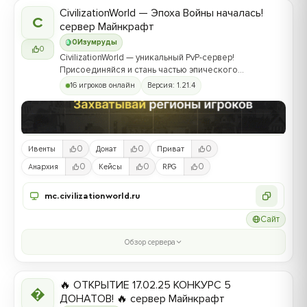
CivilizationWorld — Эпоха Войны началась!
C
сервер Майнкрафт
0
Изумруды
0
CivilizationWorld — уникальный PvP-сервер!
Присоединяйся и стань частью эпического
противостояния между Альвами и Йотунами!
16 игроков онлайн
Версия: 1.21.4
0
0
0
Ивенты
Донат
Приват
0
0
0
Анархия
Кейсы
RPG
mc.civilizationworld.ru
Сайт
Обзор сервера
🔥 ОТКРЫТИЕ 17.02.25 КОНКУРС 5

ДОНАТОВ! 🔥 сервер Майнкрафт