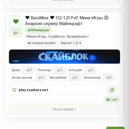
❤️ BarsMine ❤️ 1.12-1.21 PvP, Мини-Игры 😡
❤
Анархия сервер Майнкрафт
0
Изумруды
0
⚡Мини-Игры, СкайБлок, Выживание⚡
0 игроков онлайн
Версия: 1.21.4
0
0
0
Донат
Питомцы
Antispam
0
0
0
Битва замков
Без вайпов
Экономика
play.topbars.net
Сайт
Обзор сервера