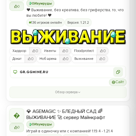
0
Изумруды
0
❤️ Выживание, без креатива, без гриферства, то, что
вы любите! ❤️
136 игроков онлайн
Версия: 1.21.2
0
0
0
Хардкор
Ивенты
Floodprotect
0
0
0
Донат
Моб арена
Выживание
GR.GGMINE.RU
Сайт
Обзор сервера
💎 AGEMAGIC ✨ БЛЕДНЫЙ САД 🌈

ВЫЖИВАНИЕ 🚀 сервер Майнкрафт
0
Изумруды
0
Играй в одиночку или с компанией! 1.19.4 - 1.21.4