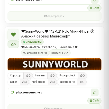
Сайт
Обзор сервера
❤️SunnyWorld❤️ 1.12-1.21 PvP, Мини-Игры 😡
❤
Анархия сервер Майнкрафт
0
Изумруды
0
❤️Мини-Игры, СкайБлок, Выживание❤️
0 игроков онлайн
Версия: 1.21.4
0
0
0
Хардкор
Ивенты
Floodprotect
0
0
0
Донат
Моб арена
Выживание
play.sunnymc.net
Сайт
Обзор сервера