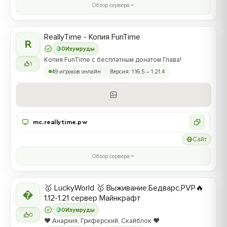
Обзор сервера
ReallyTime - Копия FunTime
R
0
Изумруды
Копия FunTime с бесплатным донатом Глава!
1
49 игроков онлайн
Версия: 1.16.5 – 1.21.4
mc.reallytime.pw
Сайт
Обзор сервера
🥇 LuckyWorld 🥇 Выживание,Бедварс,PVP🔥

1.12-1.21 сервер Майнкрафт
0
Изумруды
0
❤️ Анархия, Гриферский, Скайблок ❤️