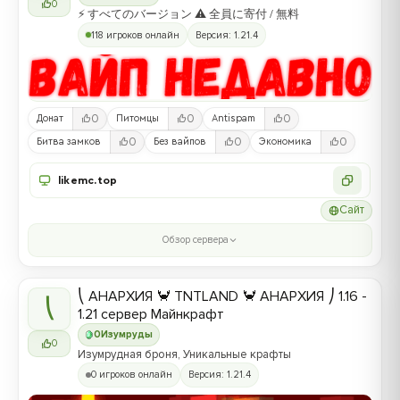
0
⚡ すべてのバージョン ⚠ 全員に寄付 / 無料
118 игроков онлайн
Версия: 1.21.4
0
0
0
Донат
Питомцы
Antispam
0
0
0
Битва замков
Без вайпов
Экономика
likemc.top
Сайт
Обзор сервера
⎝ АНАРХИЯ 🦀 TNTLAND 🦀 АНАРХИЯ ⎠ 1.16 -
⎝
1.21 сервер Майнкрафт
0
Изумруды
0
Изумрудная броня, Уникальные крафты
0 игроков онлайн
Версия: 1.21.4