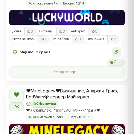
0 игроков онлайн
Версия: 1.21.4
0
0
0
Донат
Питомцы
Antispam
0
0
0
Битва замков
Без вайпов
Экономика
play.mclucky.net
Сайт
Обзор сервера
❤️MineLegacy❤️Выживание, Анархия, Гриф,
❤
BedWars💎 сервер Майнкрафт
0
Изумруды
0
❤️⚡️ СкайБлок, PrisonEVO, Мини-Игры ⚡️❤️
10400 игроков онлайн
Версия: 1.16.5