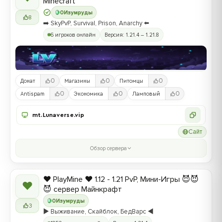
Minecraft
0
Изумруды
8
➡️ SkyPvP, Survival, Prison, Anarchy ⬅️
6 игроков онлайн
Версия: 1.21.4 – 1.21.8
0
0
0
Донат
Магазины
Питомцы
0
0
0
Antispam
Экономика
Ламповый
mt.Lunaverse.vip
Сайт
Обзор сервера
❤️ PlayMine ❤️ 1.12 - 1.21 PvP, Мини-Игры 😈😈
❤
😈 сервер Майнкрафт
0
Изумруды
3
▶️ Выживание, Скайблок, БедВарс ◀️