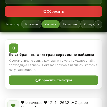
Сбросить
Часто ищут:
Топовые
Онлайн
Большие
С лаунчером
По выбранным фильтрам серверы не найдены
К сожалению, по вашим критериям поиска не удалось найти
подходящие серверы. Показали похожие варианты, которые
могут вам подойти.
Сбросить фильтры
❤️ Lunaverse ❤️ 1.21.4 - 26.1.2 🌙 Сервер
❤