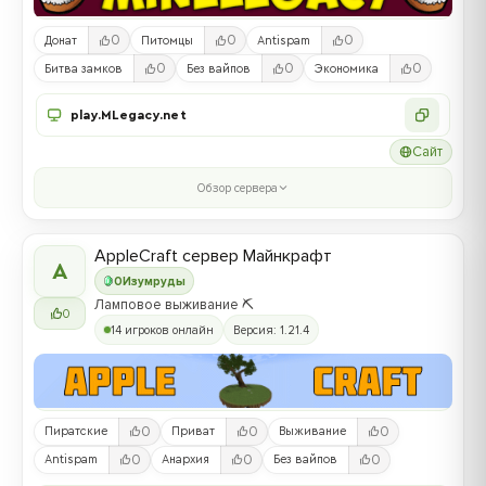
0
0
0
Донат
Питомцы
Antispam
0
0
0
Битва замков
Без вайпов
Экономика
play.MLegacy.net
Сайт
Обзор сервера
AppleCraft сервер Майнкрафт
A
0
Изумруды
Ламповое выживание ⛏️
0
14 игроков онлайн
Версия: 1.21.4
0
0
0
Пиратские
Приват
Выживание
0
0
0
Antispam
Анархия
Без вайпов