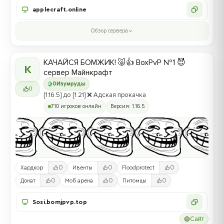
applecraft.online
Обзор сервера
КАЧАЙСЯ БОМЖИК! 🐷👍 BoxPvP №1 😈
К
сервер Майнкрафт
0
Изумруды
0
[1.16.5] до [1.21] ❌ Адская прокачка
710 игроков онлайн
Версия: 1.16.5
0
0
0
Хардкор
Ивенты
Floodprotect
0
0
0
Донат
Моб арена
Питомцы
Sosi.bomjpvp.top
Сайт