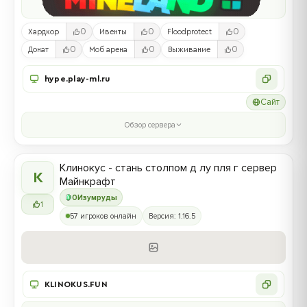
0
0
0
Хардкор
Ивенты
Floodprotect
0
0
0
Донат
Моб арена
Выживание
hype.play-ml.ru
Сайт
Обзор сервера
Клинокус - стань столпом д лу пля г сервер
К
Майнкрафт
0
Изумруды
1
57 игроков онлайн
Версия: 1.16.5
KLINOKUS.FUN