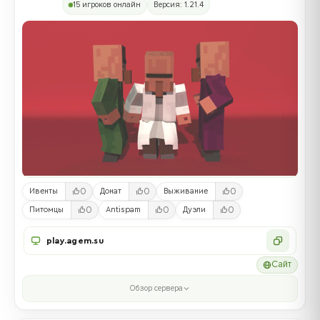
15 игроков онлайн
Версия: 1.21.4
0
0
0
Ивенты
Донат
Выживание
0
0
0
Питомцы
Antispam
Дуэли
play.agem.su
Сайт
Обзор сервера