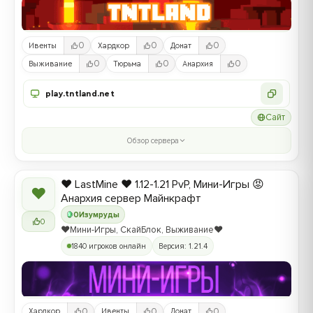
0
0
0
Ивенты
Хардкор
Донат
0
0
0
Выживание
Тюрьма
Анархия
play.tntland.net
Сайт
Обзор сервера
❤️ LastMine ❤️ 1.12-1.21 PvP, Мини-Игры 😡
❤
Анархия сервер Майнкрафт
0
Изумруды
0
❤️Мини-Игры, СкайБлок, Выживание❤️
1840 игроков онлайн
Версия: 1.21.4
0
0
0
Хардкор
Ивенты
Донат