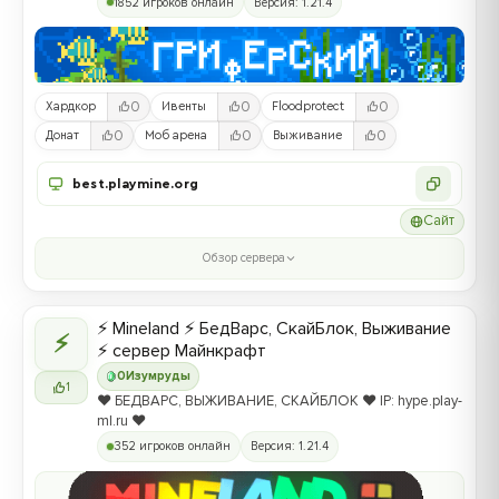
1852 игроков онлайн
Версия: 1.21.4
0
0
0
Хардкор
Ивенты
Floodprotect
0
0
0
Донат
Моб арена
Выживание
best.playmine.org
Сайт
Обзор сервера
⚡ Mineland ⚡ БедВарс, СкайБлок, Выживание
⚡
⚡ сервер Майнкрафт
0
Изумруды
1
❤️ БЕДВАРС, ВЫЖИВАНИЕ, СКАЙБЛОК ❤️ IP: hype.play-
ml.ru ❤️
352 игроков онлайн
Версия: 1.21.4