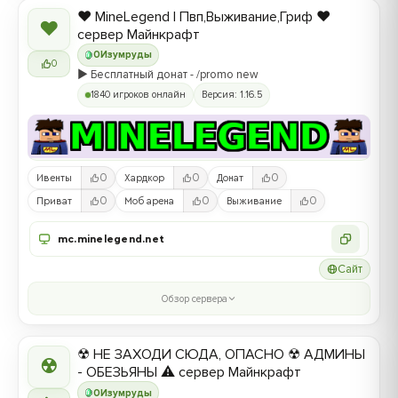
❤️ MineLegend | Пвп,Выживание,Гриф ❤️
❤
сервер Майнкрафт
0
Изумруды
0
▶️ Бесплатный донат - /promo new
1840 игроков онлайн
Версия: 1.16.5
0
0
0
Ивенты
Хардкор
Донат
0
0
0
Приват
Моб арена
Выживание
mc.minelegend.net
Сайт
Обзор сервера
☢ НЕ ЗАХОДИ СЮДА, ОПАСНО ☢ АДМИНЫ
☢
- ОБЕЗЬЯНЫ ⚠ сервер Майнкрафт
0
Изумруды