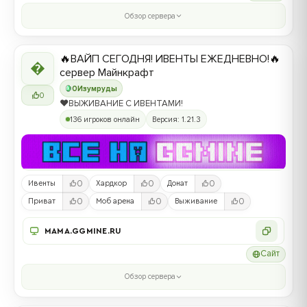
Обзор сервера
🔥ВАЙП СЕГОДНЯ! ИВЕНТЫ ЕЖЕДНЕВНО!🔥

сервер Майнкрафт
0
Изумруды
0
❤️ВЫЖИВАНИЕ С ИВЕНТАМИ!
136 игроков онлайн
Версия: 1.21.3
0
0
0
Ивенты
Хардкор
Донат
0
0
0
Приват
Моб арена
Выживание
MAMA.GGMINE.RU
Сайт
Обзор сервера