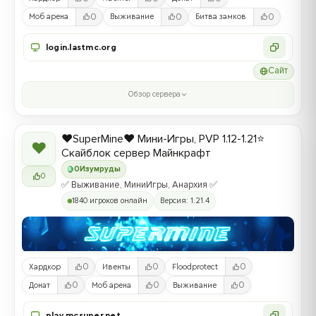
0
0
0
Моб арена
Выживание
Битва замков
login.lastmc.org
Сайт
Обзор сервера
❤️SuperMine❤️ Мини-Игры, PVP 1.12-1.21⭐
❤
Скайблок сервер Майнкрафт
0
Изумруды
0
✅ Выживание, МиниИгры, Анархия ✅
1840 игроков онлайн
Версия: 1.21.4
0
0
0
Хардкор
Ивенты
Floodprotect
0
0
0
Донат
Моб арена
Выживание
play.mcsuper.net