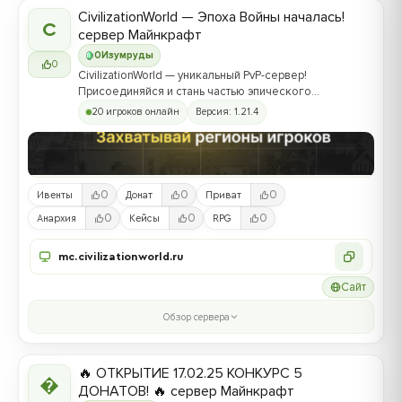
CivilizationWorld — Эпоха Войны началась!
C
сервер Майнкрафт
0
Изумруды
0
CivilizationWorld — уникальный PvP-сервер!
Присоединяйся и стань частью эпического
противостояния между Альвами и Йотунами!
20 игроков онлайн
Версия: 1.21.4
0
0
0
Ивенты
Донат
Приват
0
0
0
Анархия
Кейсы
RPG
mc.civilizationworld.ru
Сайт
Обзор сервера
🔥 ОТКРЫТИЕ 17.02.25 КОНКУРС 5

ДОНАТОВ! 🔥 сервер Майнкрафт