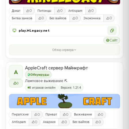
0
0
0
Донат
Питомцы
Antispam
0
0
0
Битва замков
Без вайпов
Экономика
play.MLegacy.net
Сайт
Обзор сервера
AppleCraft сервер Майнкрафт
A
0
Изумруды
Ламповое выживание ⛏️
0
8 игроков онлайн
Версия: 1.21.4
0
0
0
Пиратские
Приват
Выживание
0
0
0
Antispam
Анархия
Без вайпов