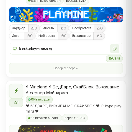
436 игроков онлайн
Версия: 1.21.4
0
0
0
Хардкор
Ивенты
Floodprotect
0
0
0
Донат
Моб арена
Выживание
best.playmine.org
Сайт
Обзор сервера
⚡ Mineland ⚡ БедВарс, СкайБлок, Выживание
⚡
⚡ сервер Майнкрафт
0
Изумруды
1
❤️ БЕДВАРС, ВЫЖИВАНИЕ, СКАЙБЛОК ❤️ IP: hype.play-
ml.ru ❤️
115 игроков онлайн
Версия: 1.21.4