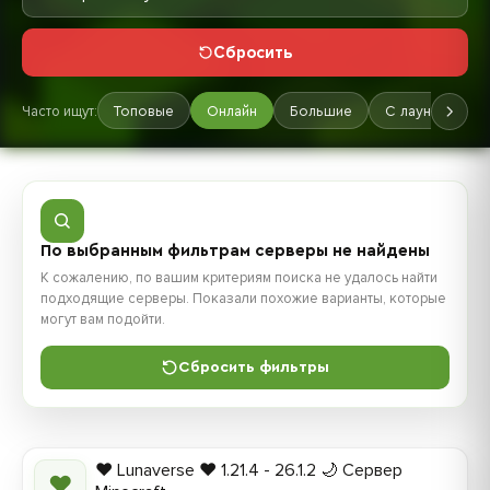
Сбросить
Часто ищут:
Топовые
Онлайн
Большие
С лаунчером
По выбранным фильтрам серверы не найдены
К сожалению, по вашим критериям поиска не удалось найти
подходящие серверы. Показали похожие варианты, которые
могут вам подойти.
Сбросить фильтры
❤️ Lunaverse ❤️ 1.21.4 - 26.1.2 🌙 Сервер
❤