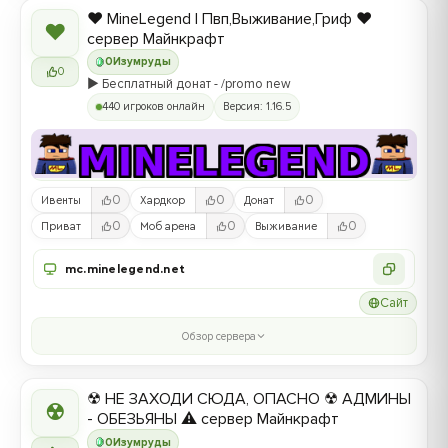
❤️ MineLegend | Пвп,Выживание,Гриф ❤️
❤
сервер Майнкрафт
0
Изумруды
0
▶️ Бесплатный донат - /promo new
440 игроков онлайн
Версия: 1.16.5
0
0
0
Ивенты
Хардкор
Донат
0
0
0
Приват
Моб арена
Выживание
mc.minelegend.net
Сайт
Обзор сервера
☢ НЕ ЗАХОДИ СЮДА, ОПАСНО ☢ АДМИНЫ
☢
- ОБЕЗЬЯНЫ ⚠ сервер Майнкрафт
0
Изумруды