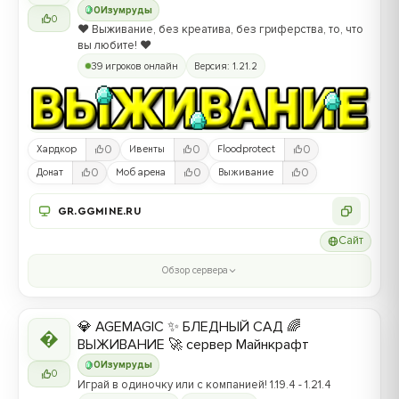
0
Изумруды
0
❤️ Выживание, без креатива, без гриферства, то, что
вы любите! ❤️
39 игроков онлайн
Версия: 1.21.2
0
0
0
Хардкор
Ивенты
Floodprotect
0
0
0
Донат
Моб арена
Выживание
GR.GGMINE.RU
Сайт
Обзор сервера
💎 AGEMAGIC ✨ БЛЕДНЫЙ САД 🌈

ВЫЖИВАНИЕ 🚀 сервер Майнкрафт
0
Изумруды
0
Играй в одиночку или с компанией! 1.19.4 - 1.21.4