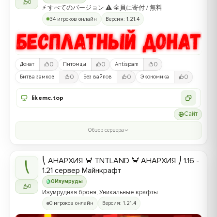
0
⚡ すべてのバージョン ⚠ 全員に寄付 / 無料
34 игроков онлайн
Версия: 1.21.4
0
0
0
Донат
Питомцы
Antispam
0
0
0
Битва замков
Без вайпов
Экономика
likemc.top
Сайт
Обзор сервера
⎝ АНАРХИЯ 🦀 TNTLAND 🦀 АНАРХИЯ ⎠ 1.16 -
⎝
1.21 сервер Майнкрафт
0
Изумруды
0
Изумрудная броня, Уникальные крафты
0 игроков онлайн
Версия: 1.21.4