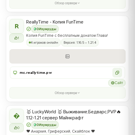
Обзор сервера
ReallyTime - Копия FunTime
R
0
Изумруды
Копия FunTime с бесплатным донатом Глава!
1
4 игроков онлайн
Версия: 1.16.5 – 1.21.4
mc.reallytime.pw
Сайт
Обзор сервера
🥇 LuckyWorld 🥇 Выживание,Бедварс,PVP🔥

1.12-1.21 сервер Майнкрафт
0
Изумруды
0
❤️ Анархия, Гриферский, Скайблок ❤️