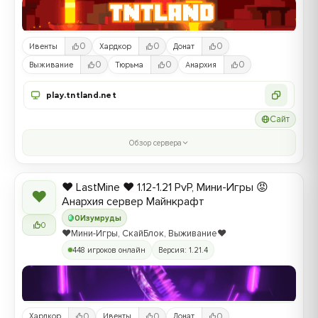
0
0
0
Ивенты
Хардкор
Донат
0
0
0
Выживание
Тюрьма
Анархия
play.tntland.net
Сайт
Обзор сервера
❤️ LastMine ❤️ 1.12-1.21 PvP, Мини-Игры 😡
❤
Анархия сервер Майнкрафт
0
Изумруды
0
❤️Мини-Игры, СкайБлок, Выживание❤️
448 игроков онлайн
Версия: 1.21.4
0
0
0
Хардкор
Ивенты
Донат