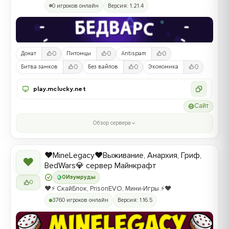
0 игроков онлайн
Версия: 1.21.4
0
0
0
Донат
Питомцы
Antispam
0
0
0
Битва замков
Без вайпов
Экономика
play.mclucky.net
Сайт
Обзор сервера
❤️MineLegacy❤️Выживание, Анархия, Гриф,
❤
BedWars💎 сервер Майнкрафт
0
Изумруды
0
❤️⚡️ СкайБлок, PrisonEVO, Мини-Игры ⚡️❤️
3760 игроков онлайн
Версия: 1.16.5