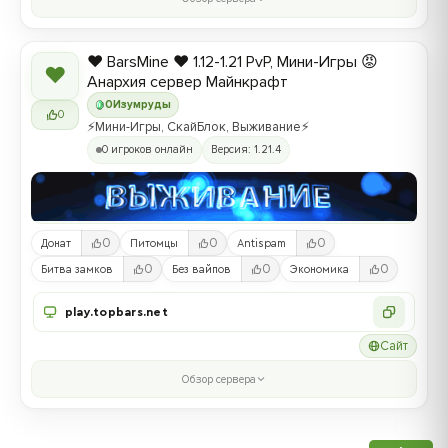
❤️ BarsMine ❤️ 1.12-1.21 PvP, Мини-Игры 😡
❤
Анархия сервер Майнкрафт
0
Изумруды
0
⚡Мини-Игры, СкайБлок, Выживание⚡
0 игроков онлайн
Версия: 1.21.4
0
0
0
Донат
Питомцы
Antispam
0
0
0
Битва замков
Без вайпов
Экономика
play.topbars.net
Сайт
Обзор сервера