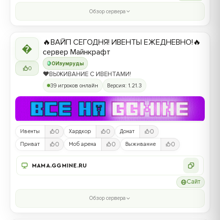
Обзор сервера
🔥ВАЙП СЕГОДНЯ! ИВЕНТЫ ЕЖЕДНЕВНО!🔥

сервер Майнкрафт
0
Изумруды
0
❤️ВЫЖИВАНИЕ С ИВЕНТАМИ!
39 игроков онлайн
Версия: 1.21.3
0
0
0
Ивенты
Хардкор
Донат
0
0
0
Приват
Моб арена
Выживание
MAMA.GGMINE.RU
Сайт
Обзор сервера