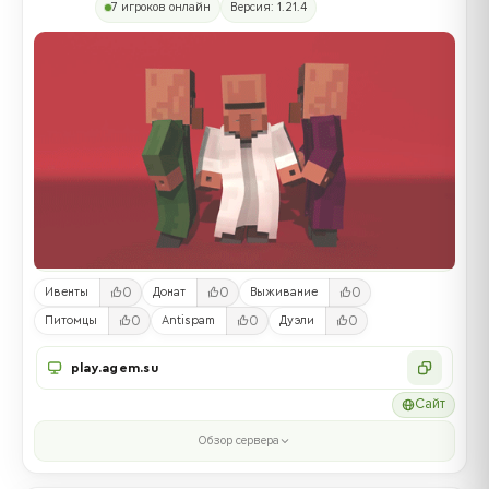
7 игроков онлайн
Версия: 1.21.4
0
0
0
Ивенты
Донат
Выживание
0
0
0
Питомцы
Antispam
Дуэли
play.agem.su
Сайт
Обзор сервера