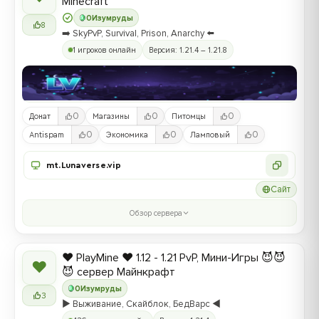
Minecraft
0
Изумруды
8
➡️ SkyPvP, Survival, Prison, Anarchy ⬅️
1 игроков онлайн
Версия: 1.21.4 – 1.21.8
0
0
0
Донат
Магазины
Питомцы
0
0
0
Antispam
Экономика
Ламповый
mt.Lunaverse.vip
Сайт
Обзор сервера
❤️ PlayMine ❤️ 1.12 - 1.21 PvP, Мини-Игры 😈😈
❤
😈 сервер Майнкрафт
0
Изумруды
3
▶️ Выживание, Скайблок, БедВарс ◀️