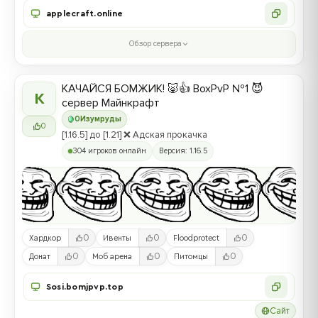
applecraft.online
Обзор сервера
КАЧАЙСЯ БОМЖИК! 🐷👍 BoxPvP №1 😈
К
сервер Майнкрафт
0
Изумруды
0
[1.16.5] до [1.21] ❌ Адская прокачка
304 игроков онлайн
Версия: 1.16.5
0
0
0
Хардкор
Ивенты
Floodprotect
0
0
0
Донат
Моб арена
Питомцы
Sosi.bomjpvp.top
Сайт