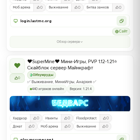
0
0
0
Моб арена
Выживание
Битва замков
login.lastmc.org
Сайт
Обзор сервера
❤️SuperMine❤️ Мини-Игры, PVP 1.12-1.21⭐
❤
Скайблок сервер Майнкрафт
0
Изумруды
0
✅ Выживание, МиниИгры, Анархия ✅
440 игроков онлайн
Версия: 1.21.4
0
0
0
Хардкор
Ивенты
Floodprotect
0
0
0
Донат
Моб арена
Выживание
play.mcsuper.net