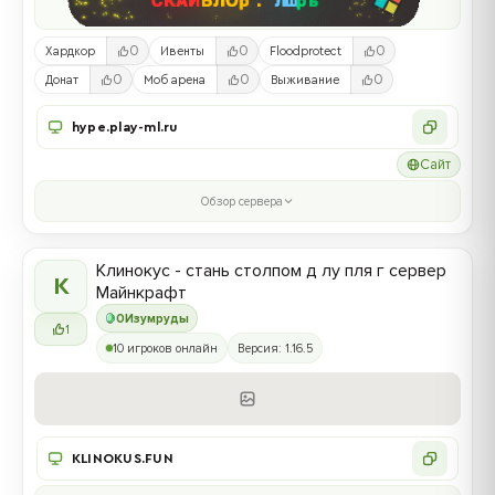
0
0
0
Хардкор
Ивенты
Floodprotect
0
0
0
Донат
Моб арена
Выживание
hype.play-ml.ru
Сайт
Обзор сервера
Клинокус - стань столпом д лу пля г сервер
К
Майнкрафт
0
Изумруды
1
10 игроков онлайн
Версия: 1.16.5
KLINOKUS.FUN