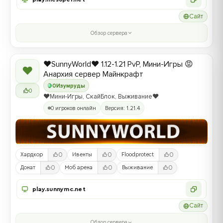
Сайт
Обзор сервера
❤️SunnyWorld❤️ 1.12-1.21 PvP, Мини-Игры 😡
❤
Анархия сервер Майнкрафт
0
Изумруды
0
❤️Мини-Игры, СкайБлок, Выживание❤️
0 игроков онлайн
Версия: 1.21.4
0
0
0
Хардкор
Ивенты
Floodprotect
0
0
0
Донат
Моб арена
Выживание
play.sunnymc.net
Сайт
Обзор сервера