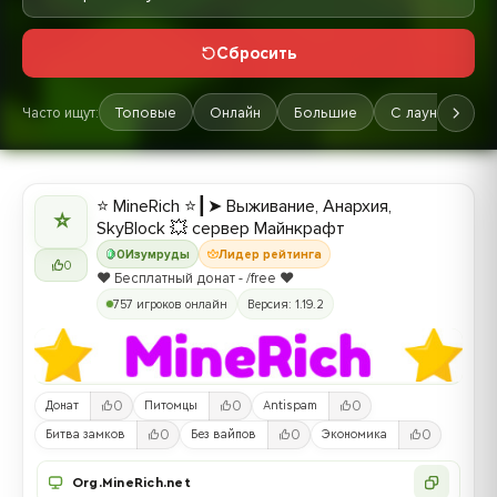
Сбросить
Часто ищут:
Топовые
Онлайн
Большие
С лаунчером
⭐ MineRich ⭐┃➤ Выживание, Анархия,
⭐
SkyBlock 💥 сервер Майнкрафт
0
Изумруды
Лидер рейтинга
0
❤️ Бесплатный донат - /free ❤️
757 игроков онлайн
Версия: 1.19.2
0
0
0
Донат
Питомцы
Antispam
0
0
0
Битва замков
Без вайпов
Экономика
Org.MineRich.net