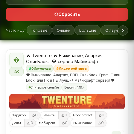
Сбросить
Часто ищут:
Топовые
Онлайн
Большие
С лаунчером
🔥 Twenture 🔥 Выживание, Анархия,

ОдинБлок... 💎 сервер Майнкрафт
0
Изумруды
Лидер рейтинга
0
❤️ Выживание, Анархия, ПВП, Скайблок, Гриф, Один
Блок, для ПК и ПЕ, Лучший Майнкрафт сервер! ❤️
61 игроков онлайн
Версия: 1.19.4
0
0
0
Хардкор
Ивенты
Floodprotect
0
0
0
Донат
Моб арена
Выживание