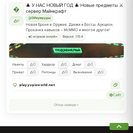
🎄 У НАС НОВЫЙ ГОД 🎄 Новые предметы ⚔️

сервер Майнкрафт
0
Изумруды
0
Новая Броня и Оружие, Данжи и Боссы, Аукцион,
Прокачка навыков – McMMO и многое другое!
0 игроков онлайн
Версия: 1.19.4
0
0
0
Ивенты
Хардкор
Донат
0
0
0
Приват
Питомцы
Выживание
play.yupixworld.net
Сайт
Обзор сервера