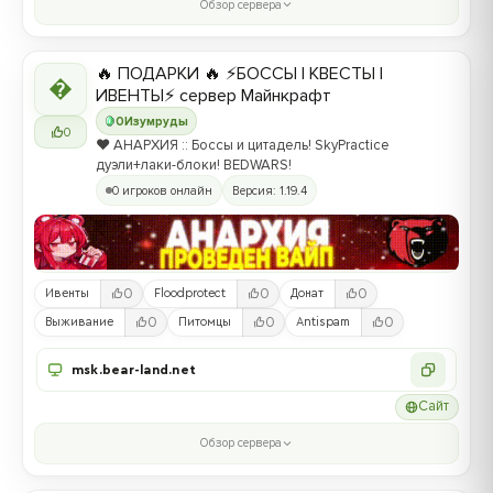
Обзор сервера
🔥 ПОДАРКИ 🔥 ⚡БОССЫ | КВЕСТЫ |

ИВЕНТЫ⚡ сервер Майнкрафт
0
Изумруды
0
❤️ АНАРХИЯ :: Боссы и цитадель! SkyPractice
дуэли+лаки-блоки! BEDWARS!
0 игроков онлайн
Версия: 1.19.4
0
0
0
Ивенты
Floodprotect
Донат
0
0
0
Выживание
Питомцы
Antispam
msk.bear-land.net
Сайт
Обзор сервера