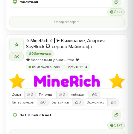
mc.twc.su
Сайт
Обзор сервера
⭐ MineRich ⭐┃➤ Выживание, Анархия,
⭐
SkyBlock 💥 сервер Майнкрафт
0
Изумруды
0
❤️ Бесплатный донат - /free ❤️
685 игроков онлайн
Версия: 1.19.4
0
0
0
Донат
Питомцы
Antispam
0
0
0
Битва замков
Без вайпов
Экономика
Net.MineRich.net
Сайт