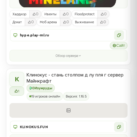
0
0
0
Хардкор
Ивенты
Floodprotect
0
0
0
Донат
Моб арена
Выживание
hype.play-ml.ru
Сайт
Обзор сервера
Клинокус - стань столпом д лу пля г сервер
К
Майнкрафт
0
Изумруды
1
19 игроков онлайн
Версия: 1.16.5
KLINOKUS.FUN