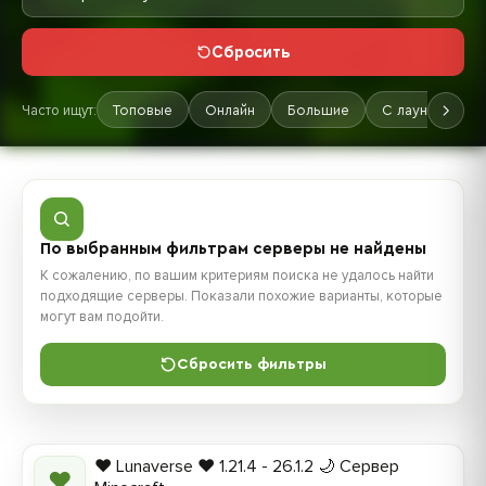
Сбросить
Часто ищут:
Топовые
Онлайн
Большие
С лаунчером
По выбранным фильтрам серверы не найдены
К сожалению, по вашим критериям поиска не удалось найти
подходящие серверы. Показали похожие варианты, которые
могут вам подойти.
Сбросить фильтры
❤️ Lunaverse ❤️ 1.21.4 - 26.1.2 🌙 Сервер
❤