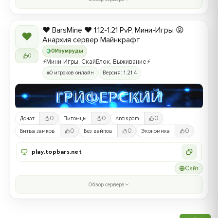
❤️ BarsMine ❤️ 1.12-1.21 PvP, Мини-Игры 😡
❤
Анархия сервер Майнкрафт
0
Изумруды
0
⚡Мини-Игры, СкайБлок, Выживание⚡
0 игроков онлайн
Версия: 1.21.4
0
0
0
Донат
Питомцы
Antispam
0
0
0
Битва замков
Без вайпов
Экономика
play.topbars.net
Сайт
Обзор сервера