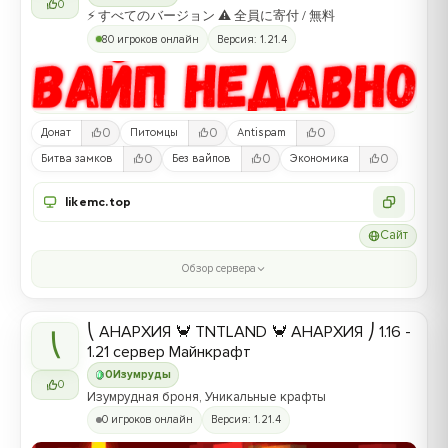
0
⚡ すべてのバージョン ⚠ 全員に寄付 / 無料
80 игроков онлайн
Версия: 1.21.4
0
0
0
Донат
Питомцы
Antispam
0
0
0
Битва замков
Без вайпов
Экономика
likemc.top
Сайт
Обзор сервера
⎝ АНАРХИЯ 🦀 TNTLAND 🦀 АНАРХИЯ ⎠ 1.16 -
⎝
1.21 сервер Майнкрафт
0
Изумруды
0
Изумрудная броня, Уникальные крафты
0 игроков онлайн
Версия: 1.21.4