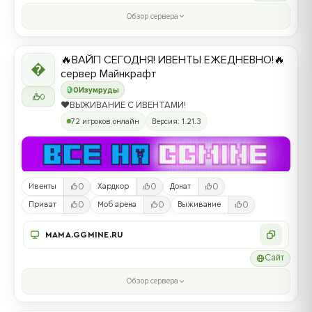
Обзор сервера
🔥ВАЙП СЕГОДНЯ! ИВЕНТЫ ЕЖЕДНЕВНО!🔥

сервер Майнкрафт
0
Изумруды
0
❤️ВЫЖИВАНИЕ С ИВЕНТАМИ!
72 игроков онлайн
Версия: 1.21.3
0
0
0
Ивенты
Хардкор
Донат
0
0
0
Приват
Моб арена
Выживание
MAMA.GGMINE.RU
Сайт
Обзор сервера