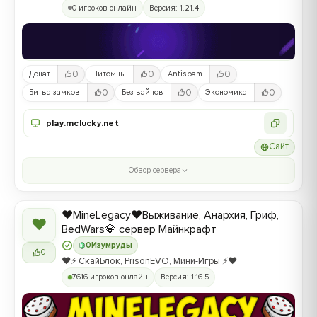
0 игроков онлайн
Версия: 1.21.4
0
0
0
Донат
Питомцы
Antispam
0
0
0
Битва замков
Без вайпов
Экономика
play.mclucky.net
Сайт
Обзор сервера
❤️MineLegacy❤️Выживание, Анархия, Гриф,
❤
BedWars💎 сервер Майнкрафт
0
Изумруды
0
❤️⚡️ СкайБлок, PrisonEVO, Мини-Игры ⚡️❤️
7616 игроков онлайн
Версия: 1.16.5