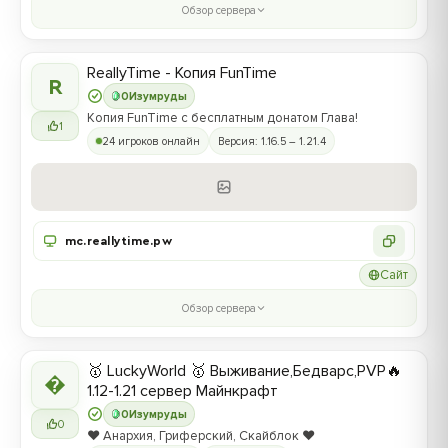
Обзор сервера
ReallyTime - Копия FunTime
R
0
Изумруды
Копия FunTime с бесплатным донатом Глава!
1
24 игроков онлайн
Версия: 1.16.5 – 1.21.4
mc.reallytime.pw
Сайт
Обзор сервера
🥇 LuckyWorld 🥇 Выживание,Бедварс,PVP🔥

1.12-1.21 сервер Майнкрафт
0
Изумруды
0
❤️ Анархия, Гриферский, Скайблок ❤️