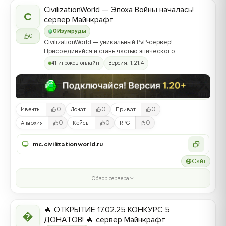
CivilizationWorld — Эпоха Войны началась!
C
сервер Майнкрафт
0
Изумруды
0
CivilizationWorld — уникальный PvP-сервер!
Присоединяйся и стань частью эпического
противостояния между Альвами и Йотунами!
41 игроков онлайн
Версия: 1.21.4
0
0
0
Ивенты
Донат
Приват
0
0
0
Анархия
Кейсы
RPG
mc.civilizationworld.ru
Сайт
Обзор сервера
🔥 ОТКРЫТИЕ 17.02.25 КОНКУРС 5

ДОНАТОВ! 🔥 сервер Майнкрафт