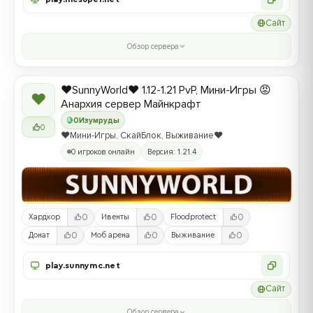
Сайт
Обзор сервера
❤️SunnyWorld❤️ 1.12-1.21 PvP, Мини-Игры 😡
❤
Анархия сервер Майнкрафт
0
Изумруды
0
❤️Мини-Игры, СкайБлок, Выживание❤️
0 игроков онлайн
Версия: 1.21.4
0
0
0
Хардкор
Ивенты
Floodprotect
0
0
0
Донат
Моб арена
Выживание
play.sunnymc.net
Сайт
Обзор сервера