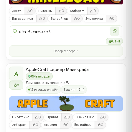
0
0
0
Донат
Питомцы
Antispam
0
0
0
Битва замков
Без вайпов
Экономика
play.MLegacy.net
Сайт
Обзор сервера
AppleCraft сервер Майнкрафт
A
0
Изумруды
Ламповое выживание ⛏️
0
12 игроков онлайн
Версия: 1.21.4
0
0
0
Пиратские
Приват
Выживание
0
0
0
Antispam
Анархия
Без вайпов