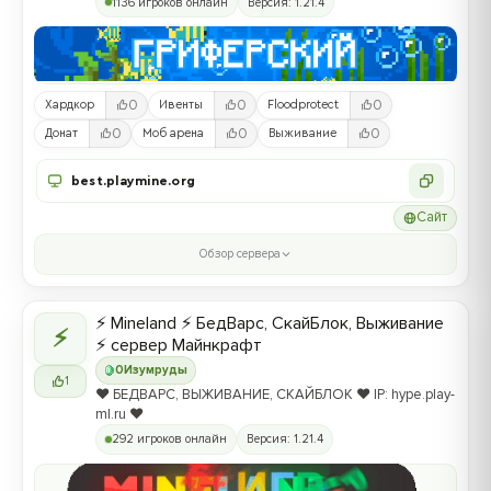
1136 игроков онлайн
Версия: 1.21.4
0
0
0
Хардкор
Ивенты
Floodprotect
0
0
0
Донат
Моб арена
Выживание
best.playmine.org
Сайт
Обзор сервера
⚡ Mineland ⚡ БедВарс, СкайБлок, Выживание
⚡
⚡ сервер Майнкрафт
0
Изумруды
1
❤️ БЕДВАРС, ВЫЖИВАНИЕ, СКАЙБЛОК ❤️ IP: hype.play-
ml.ru ❤️
292 игроков онлайн
Версия: 1.21.4