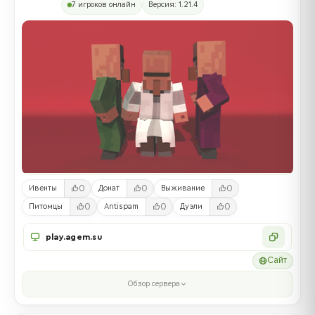
7 игроков онлайн
Версия: 1.21.4
0
0
0
Ивенты
Донат
Выживание
0
0
0
Питомцы
Antispam
Дуэли
play.agem.su
Сайт
Обзор сервера