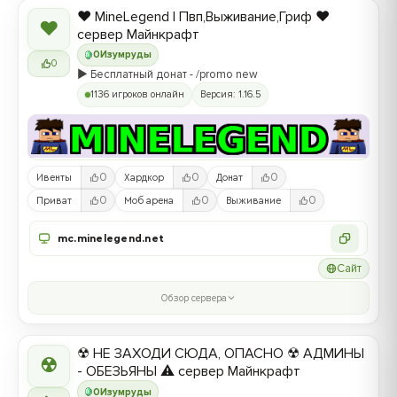
❤️ MineLegend | Пвп,Выживание,Гриф ❤️
❤
сервер Майнкрафт
0
Изумруды
0
▶️ Бесплатный донат - /promo new
1136 игроков онлайн
Версия: 1.16.5
0
0
0
Ивенты
Хардкор
Донат
0
0
0
Приват
Моб арена
Выживание
mc.minelegend.net
Сайт
Обзор сервера
☢ НЕ ЗАХОДИ СЮДА, ОПАСНО ☢ АДМИНЫ
☢
- ОБЕЗЬЯНЫ ⚠ сервер Майнкрафт
0
Изумруды