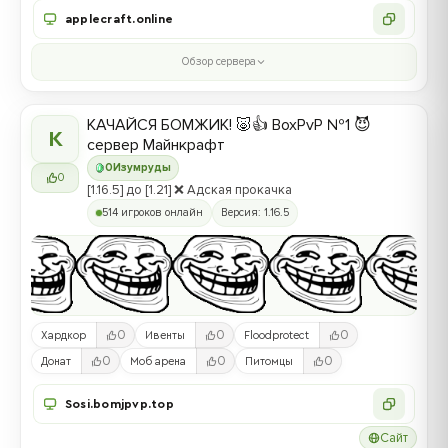
applecraft.online
Обзор сервера
КАЧАЙСЯ БОМЖИК! 🐷👍 BoxPvP №1 😈
К
сервер Майнкрафт
0
Изумруды
0
[1.16.5] до [1.21] ❌ Адская прокачка
514 игроков онлайн
Версия: 1.16.5
0
0
0
Хардкор
Ивенты
Floodprotect
0
0
0
Донат
Моб арена
Питомцы
Sosi.bomjpvp.top
Сайт