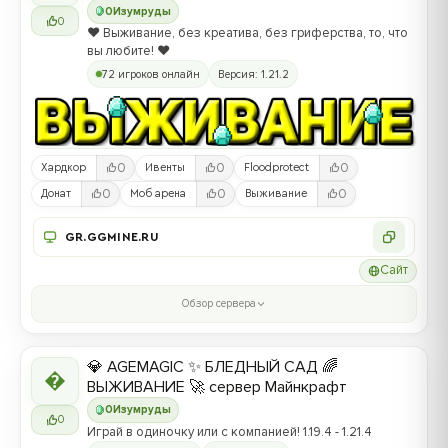
0
Изумруды
0
❤️ Выживание, без креатива, без гриферства, то, что
вы любите! ❤️
72 игроков онлайн
Версия: 1.21.2
0
0
0
Хардкор
Ивенты
Floodprotect
0
0
0
Донат
Моб арена
Выживание
GR.GGMINE.RU
Сайт
Обзор сервера
💎 AGEMAGIC ✨ БЛЕДНЫЙ САД 🌈

ВЫЖИВАНИЕ 🚀 сервер Майнкрафт
0
Изумруды
0
Играй в одиночку или с компанией! 1.19.4 - 1.21.4