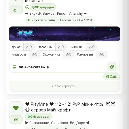
Minecraft
0
Изумруды
8
➡️ SkyPvP, Survival, Prison, Anarchy ⬅️
1 игроков онлайн
Версия: 1.21.4 – 1.21.8
0
0
0
Донат
Магазины
Питомцы
0
0
0
Antispam
Экономика
Ламповый
mt.Lunaverse.vip
Сайт
Обзор сервера
❤️ PlayMine ❤️ 1.12 - 1.21 PvP, Мини-Игры 😈😈
❤
😈 сервер Майнкрафт
0
Изумруды
1
▶️ Выживание, Скайблок, БедВарс ◀️