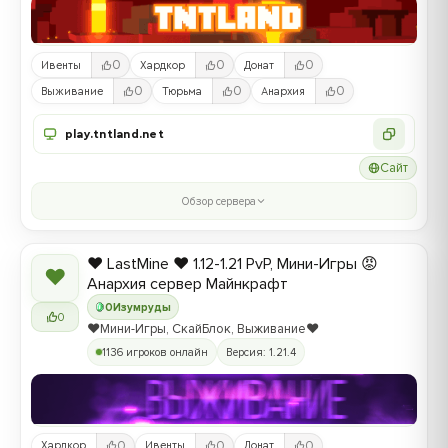
0
0
0
Ивенты
Хардкор
Донат
0
0
0
Выживание
Тюрьма
Анархия
play.tntland.net
Сайт
Обзор сервера
❤️ LastMine ❤️ 1.12-1.21 PvP, Мини-Игры 😡
❤
Анархия сервер Майнкрафт
0
Изумруды
0
❤️Мини-Игры, СкайБлок, Выживание❤️
1136 игроков онлайн
Версия: 1.21.4
0
0
0
Хардкор
Ивенты
Донат