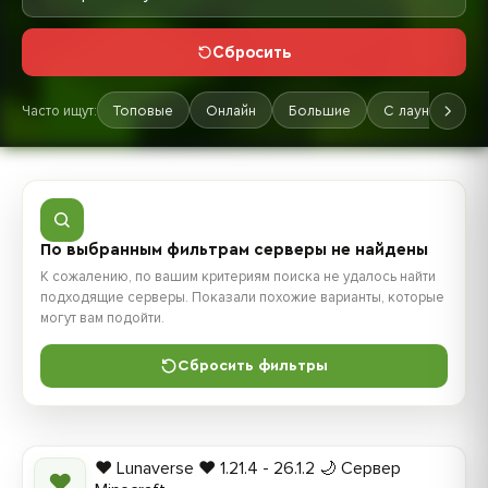
Сбросить
Часто ищут:
Топовые
Онлайн
Большие
С лаунчером
По выбранным фильтрам серверы не найдены
К сожалению, по вашим критериям поиска не удалось найти
подходящие серверы. Показали похожие варианты, которые
могут вам подойти.
Сбросить фильтры
❤️ Lunaverse ❤️ 1.21.4 - 26.1.2 🌙 Сервер
❤