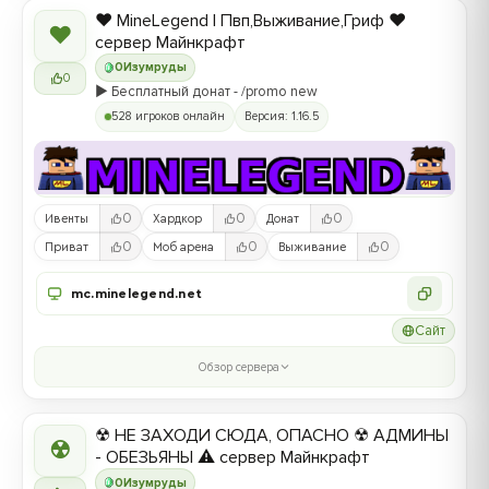
❤️ MineLegend | Пвп,Выживание,Гриф ❤️
❤
сервер Майнкрафт
0
Изумруды
0
▶️ Бесплатный донат - /promo new
528 игроков онлайн
Версия: 1.16.5
0
0
0
Ивенты
Хардкор
Донат
0
0
0
Приват
Моб арена
Выживание
mc.minelegend.net
Сайт
Обзор сервера
☢ НЕ ЗАХОДИ СЮДА, ОПАСНО ☢ АДМИНЫ
☢
- ОБЕЗЬЯНЫ ⚠ сервер Майнкрафт
0
Изумруды