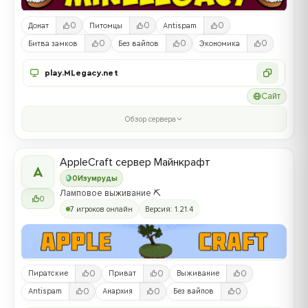
0
0
0
Донат
Питомцы
Antispam
0
0
0
Битва замков
Без вайпов
Экономика
play.MLegacy.net
Сайт
Обзор сервера
AppleCraft сервер Майнкрафт
A
0
Изумруды
Ламповое выживание ⛏️
0
7 игроков онлайн
Версия: 1.21.4
0
0
0
Пиратские
Приват
Выживание
0
0
0
Antispam
Анархия
Без вайпов