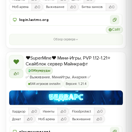
0
0
0
Моб арена
Выживание
Битва замков
login.lastmc.org
Сайт
Обзор сервера
❤️SuperMine❤️ Мини-Игры, PVP 1.12-1.21⭐
❤
Скайблок сервер Майнкрафт
0
Изумруды
0
✅ Выживание, МиниИгры, Анархия ✅
544 игроков онлайн
Версия: 1.21.4
0
0
0
Хардкор
Ивенты
Floodprotect
0
0
0
Донат
Моб арена
Выживание
play.mcsuper.net