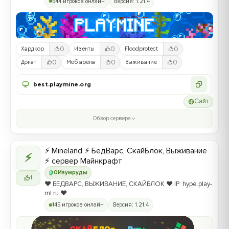
544 игроков онлайн
Версия: 1.21.4
0
0
0
Хардкор
Ивенты
Floodprotect
0
0
0
Донат
Моб арена
Выживание
best.playmine.org
Сайт
Обзор сервера
⚡ Mineland ⚡ БедВарс, СкайБлок, Выживание
⚡
⚡ сервер Майнкрафт
0
Изумруды
1
❤️ БЕДВАРС, ВЫЖИВАНИЕ, СКАЙБЛОК ❤️ IP: hype.play-
ml.ru ❤️
145 игроков онлайн
Версия: 1.21.4