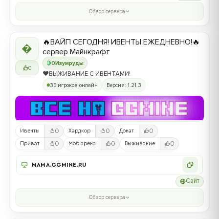
Обзор сервера
🔥ВАЙП СЕГОДНЯ! ИВЕНТЫ ЕЖЕДНЕВНО!🔥

сервер Майнкрафт
0
Изумруды
0
❤️ВЫЖИВАНИЕ С ИВЕНТАМИ!
35 игроков онлайн
Версия: 1.21.3
0
0
0
Ивенты
Хардкор
Донат
0
0
0
Приват
Моб арена
Выживание
MAMA.GGMINE.RU
Сайт
Обзор сервера