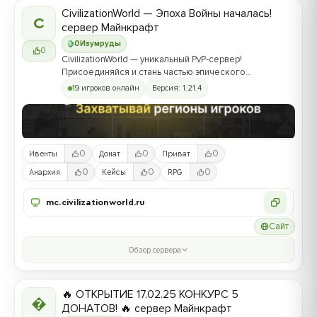
CivilizationWorld — Эпоха Войны началась!
C
сервер Майнкрафт
0
Изумруды
0
CivilizationWorld — уникальный PvP-сервер!
Присоединяйся и стань частью эпического
противостояния между Альвами и Йотунами!
19 игроков онлайн
Версия: 1.21.4
0
0
0
Ивенты
Донат
Приват
0
0
0
Анархия
Кейсы
RPG
mc.civilizationworld.ru
Сайт
Обзор сервера
🔥 ОТКРЫТИЕ 17.02.25 КОНКУРС 5

ДОНАТОВ! 🔥 сервер Майнкрафт