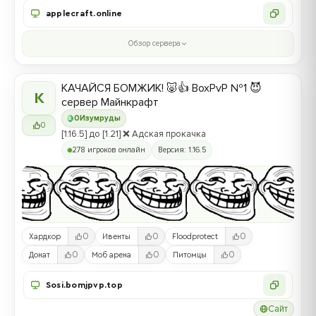
applecraft.online
Обзор сервера
КАЧАЙСЯ БОМЖИК! 🐷👍 BoxPvP №1 😈
К
сервер Майнкрафт
0
Изумруды
0
[1.16.5] до [1.21] ❌ Адская прокачка
278 игроков онлайн
Версия: 1.16.5
0
0
0
Хардкор
Ивенты
Floodprotect
0
0
0
Донат
Моб арена
Питомцы
Sosi.bomjpvp.top
Сайт