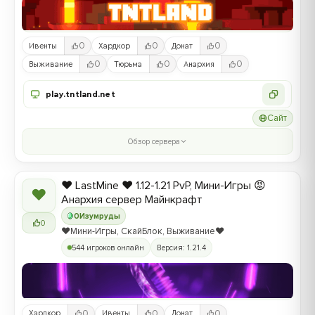
0
0
0
Ивенты
Хардкор
Донат
0
0
0
Выживание
Тюрьма
Анархия
play.tntland.net
Сайт
Обзор сервера
❤️ LastMine ❤️ 1.12-1.21 PvP, Мини-Игры 😡
❤
Анархия сервер Майнкрафт
0
Изумруды
0
❤️Мини-Игры, СкайБлок, Выживание❤️
544 игроков онлайн
Версия: 1.21.4
0
0
0
Хардкор
Ивенты
Донат