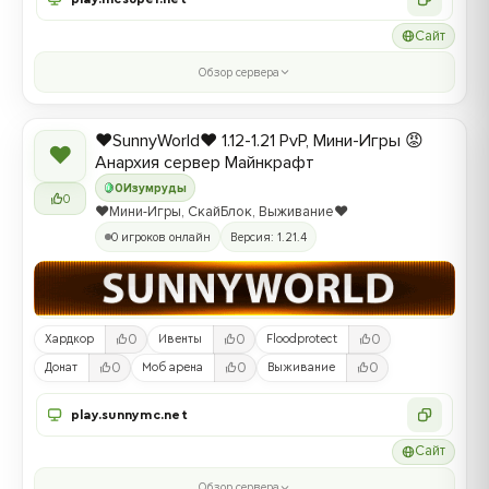
Сайт
Обзор сервера
❤️SunnyWorld❤️ 1.12-1.21 PvP, Мини-Игры 😡
❤
Анархия сервер Майнкрафт
0
Изумруды
0
❤️Мини-Игры, СкайБлок, Выживание❤️
0 игроков онлайн
Версия: 1.21.4
0
0
0
Хардкор
Ивенты
Floodprotect
0
0
0
Донат
Моб арена
Выживание
play.sunnymc.net
Сайт
Обзор сервера