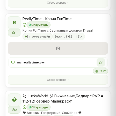
Обзор сервера
ReallyTime - Копия FunTime
R
0
Изумруды
Копия FunTime с бесплатным донатом Глава!
1
6 игроков онлайн
Версия: 1.16.5 – 1.21.4
mc.reallytime.pw
Сайт
Обзор сервера
🥇 LuckyWorld 🥇 Выживание,Бедварс,PVP🔥

1.12-1.21 сервер Майнкрафт
0
Изумруды
0
❤️ Анархия, Гриферский, Скайблок ❤️