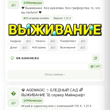
0
Изумруды
0
❤️ Выживание, без креатива, без гриферства, то, что
вы любите! ❤️
35 игроков онлайн
Версия: 1.21.2
0
0
0
Хардкор
Ивенты
Floodprotect
0
0
0
Донат
Моб арена
Выживание
GR.GGMINE.RU
Сайт
Обзор сервера
💎 AGEMAGIC ✨ БЛЕДНЫЙ САД 🌈

ВЫЖИВАНИЕ 🚀 сервер Майнкрафт
0
Изумруды
0
Играй в одиночку или с компанией! 1.19.4 - 1.21.4