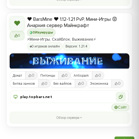
❤️ BarsMine ❤️ 1.12-1.21 PvP, Мини-Игры 😡
❤
Анархия сервер Майнкрафт
0
Изумруды
0
⚡Мини-Игры, СкайБлок, Выживание⚡
0 игроков онлайн
Версия: 1.21.4
0
0
0
Донат
Питомцы
Antispam
0
0
0
Битва замков
Без вайпов
Экономика
play.topbars.net
Сайт
Обзор сервера