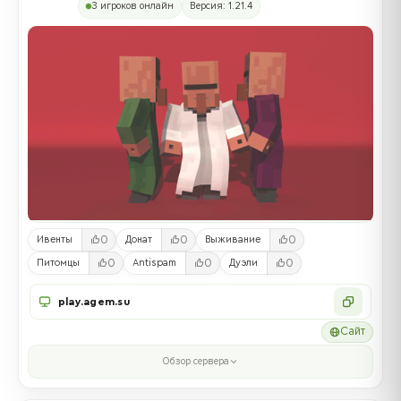
3 игроков онлайн
Версия: 1.21.4
0
0
0
Ивенты
Донат
Выживание
0
0
0
Питомцы
Antispam
Дуэли
play.agem.su
Сайт
Обзор сервера