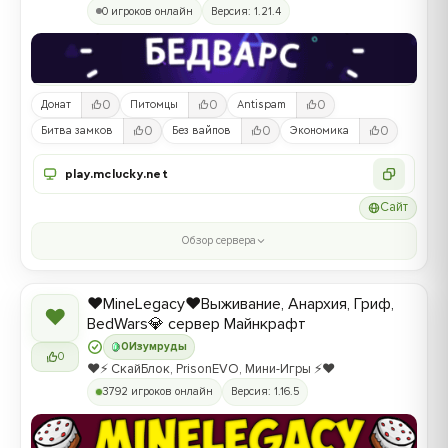
0 игроков онлайн
Версия: 1.21.4
0
0
0
Донат
Питомцы
Antispam
0
0
0
Битва замков
Без вайпов
Экономика
play.mclucky.net
Сайт
Обзор сервера
❤️MineLegacy❤️Выживание, Анархия, Гриф,
❤
BedWars💎 сервер Майнкрафт
0
Изумруды
0
❤️⚡️ СкайБлок, PrisonEVO, Мини-Игры ⚡️❤️
3792 игроков онлайн
Версия: 1.16.5