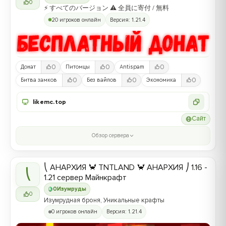
0
⚡ すべてのバージョン ⚠ 全員に寄付 / 無料
20 игроков онлайн
Версия: 1.21.4
0
0
0
Донат
Питомцы
Antispam
0
0
0
Битва замков
Без вайпов
Экономика
likemc.top
Сайт
Обзор сервера
⎝ АНАРХИЯ 🦀 TNTLAND 🦀 АНАРХИЯ ⎠ 1.16 -
⎝
1.21 сервер Майнкрафт
0
Изумруды
0
Изумрудная броня, Уникальные крафты
0 игроков онлайн
Версия: 1.21.4