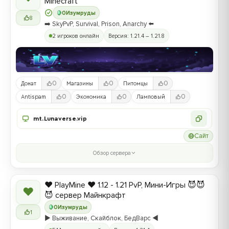
Minecraft
0
Изумруды
8
➡️ SkyPvP, Survival, Prison, Anarchy ⬅️
2 игроков онлайн
Версия: 1.21.4 – 1.21.8
0
0
0
Донат
Магазины
Питомцы
0
0
0
Antispam
Экономика
Ламповый
mt.Lunaverse.vip
Сайт
Обзор сервера
❤️ PlayMine ❤️ 1.12 - 1.21 PvP, Мини-Игры 😈😈
❤
😈 сервер Майнкрафт
0
Изумруды
1
▶️ Выживание, Скайблок, БедВарс ◀️