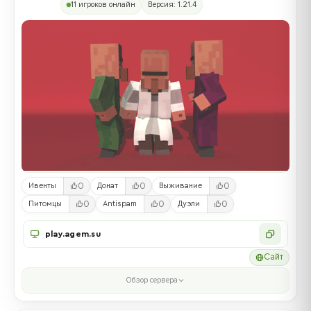
11 игроков онлайн
Версия: 1.21.4
0
0
0
Ивенты
Донат
Выживание
0
0
0
Питомцы
Antispam
Дуэли
play.agem.su
Сайт
Обзор сервера