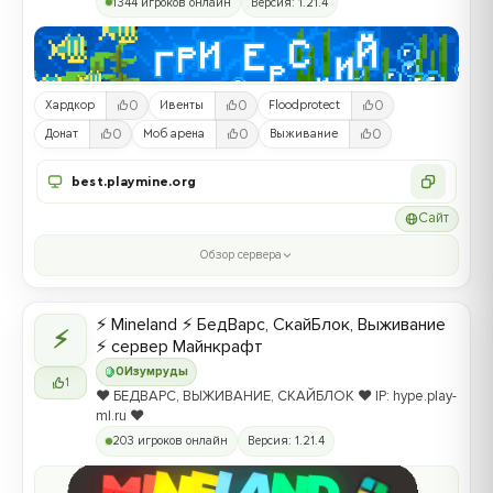
1344 игроков онлайн
Версия: 1.21.4
0
0
0
Хардкор
Ивенты
Floodprotect
0
0
0
Донат
Моб арена
Выживание
best.playmine.org
Сайт
Обзор сервера
⚡ Mineland ⚡ БедВарс, СкайБлок, Выживание
⚡
⚡ сервер Майнкрафт
0
Изумруды
1
❤️ БЕДВАРС, ВЫЖИВАНИЕ, СКАЙБЛОК ❤️ IP: hype.play-
ml.ru ❤️
203 игроков онлайн
Версия: 1.21.4