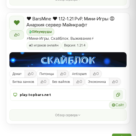
❤️ BarsMine ❤️ 1.12-1.21 PvP, Мини-Игры 😡
❤
Анархия сервер Майнкрафт
0
Изумруды
0
⚡Мини-Игры, СкайБлок, Выживание⚡
0 игроков онлайн
Версия: 1.21.4
0
0
0
Донат
Питомцы
Antispam
0
0
0
Битва замков
Без вайпов
Экономика
play.topbars.net
Сайт
Обзор сервера