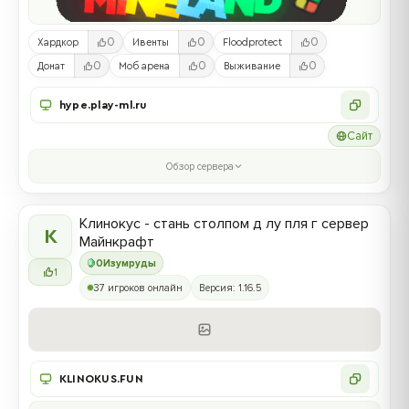
0
0
0
Хардкор
Ивенты
Floodprotect
0
0
0
Донат
Моб арена
Выживание
hype.play-ml.ru
Сайт
Обзор сервера
Клинокус - стань столпом д лу пля г сервер
К
Майнкрафт
0
Изумруды
1
37 игроков онлайн
Версия: 1.16.5
KLINOKUS.FUN