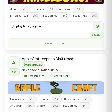
0
0
0
Донат
Питомцы
Antispam
0
0
0
Битва замков
Без вайпов
Экономика
play.MLegacy.net
Сайт
Обзор сервера
AppleCraft сервер Майнкрафт
A
0
Изумруды
Ламповое выживание ⛏️
0
8 игроков онлайн
Версия: 1.21.4
0
0
0
Пиратские
Приват
Выживание
0
0
0
Antispam
Анархия
Без вайпов