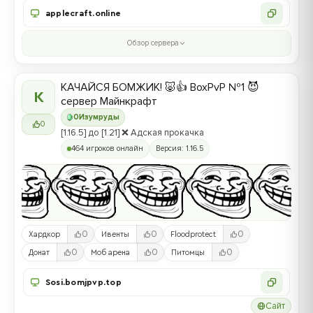
applecraft.online
Обзор сервера
КАЧАЙСЯ БОМЖИК! 🐷👍 BoxPvP №1 😈
К
сервер Майнкрафт
0
Изумруды
0
[1.16.5] до [1.21] ❌ Адская прокачка
464 игроков онлайн
Версия: 1.16.5
0
0
0
Хардкор
Ивенты
Floodprotect
0
0
0
Донат
Моб арена
Питомцы
Sosi.bomjpvp.top
Сайт