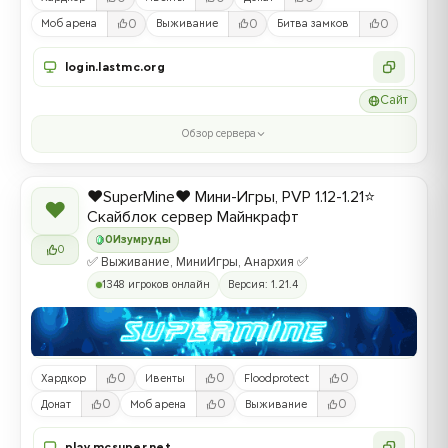
0
0
0
Моб арена
Выживание
Битва замков
login.lastmc.org
Сайт
Обзор сервера
❤️SuperMine❤️ Мини-Игры, PVP 1.12-1.21⭐
❤
Скайблок сервер Майнкрафт
0
Изумруды
0
✅ Выживание, МиниИгры, Анархия ✅
1348 игроков онлайн
Версия: 1.21.4
0
0
0
Хардкор
Ивенты
Floodprotect
0
0
0
Донат
Моб арена
Выживание
play.mcsuper.net