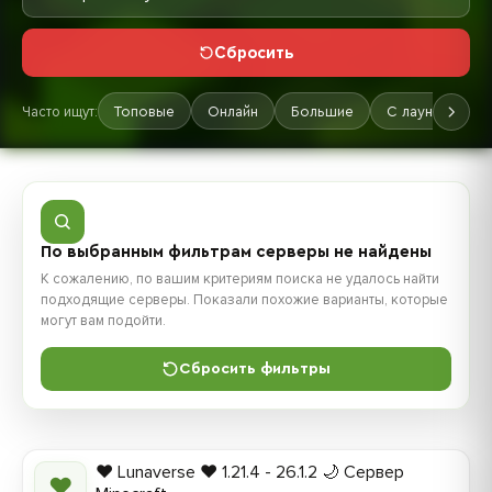
Сбросить
Часто ищут:
Топовые
Онлайн
Большие
С лаунчером
По выбранным фильтрам серверы не найдены
К сожалению, по вашим критериям поиска не удалось найти
подходящие серверы. Показали похожие варианты, которые
могут вам подойти.
Сбросить фильтры
❤️ Lunaverse ❤️ 1.21.4 - 26.1.2 🌙 Сервер
❤