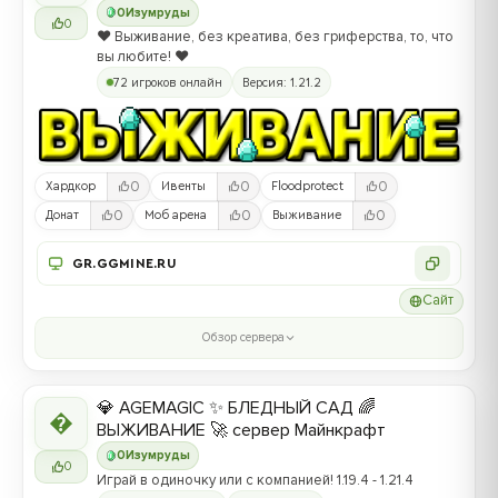
0
Изумруды
0
❤️ Выживание, без креатива, без гриферства, то, что
вы любите! ❤️
72 игроков онлайн
Версия: 1.21.2
0
0
0
Хардкор
Ивенты
Floodprotect
0
0
0
Донат
Моб арена
Выживание
GR.GGMINE.RU
Сайт
Обзор сервера
💎 AGEMAGIC ✨ БЛЕДНЫЙ САД 🌈

ВЫЖИВАНИЕ 🚀 сервер Майнкрафт
0
Изумруды
0
Играй в одиночку или с компанией! 1.19.4 - 1.21.4