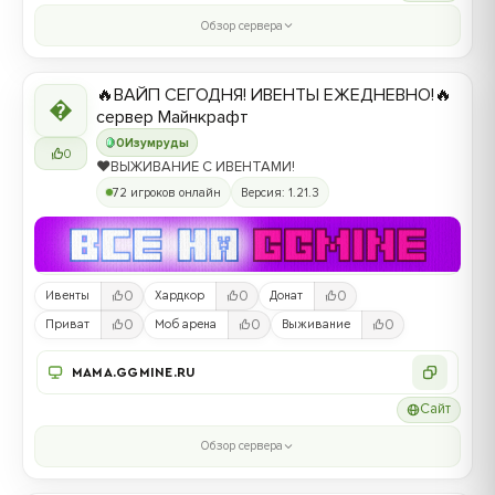
Обзор сервера
🔥ВАЙП СЕГОДНЯ! ИВЕНТЫ ЕЖЕДНЕВНО!🔥

сервер Майнкрафт
0
Изумруды
0
❤️ВЫЖИВАНИЕ С ИВЕНТАМИ!
72 игроков онлайн
Версия: 1.21.3
0
0
0
Ивенты
Хардкор
Донат
0
0
0
Приват
Моб арена
Выживание
MAMA.GGMINE.RU
Сайт
Обзор сервера