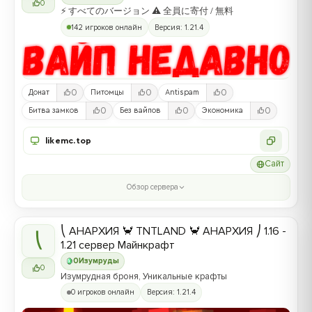
0
⚡ すべてのバージョン ⚠ 全員に寄付 / 無料
142 игроков онлайн
Версия: 1.21.4
0
0
0
Донат
Питомцы
Antispam
0
0
0
Битва замков
Без вайпов
Экономика
likemc.top
Сайт
Обзор сервера
⎝ АНАРХИЯ 🦀 TNTLAND 🦀 АНАРХИЯ ⎠ 1.16 -
⎝
1.21 сервер Майнкрафт
0
Изумруды
0
Изумрудная броня, Уникальные крафты
0 игроков онлайн
Версия: 1.21.4