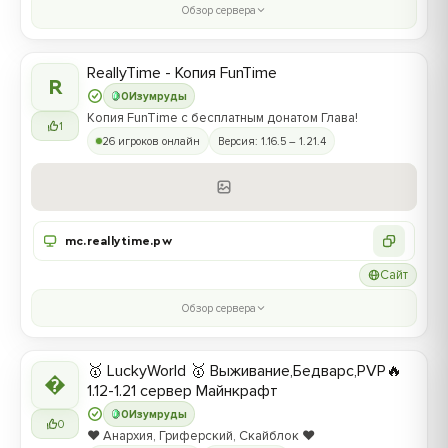
Обзор сервера
ReallyTime - Копия FunTime
R
0
Изумруды
Копия FunTime с бесплатным донатом Глава!
1
26 игроков онлайн
Версия: 1.16.5 – 1.21.4
mc.reallytime.pw
Сайт
Обзор сервера
🥇 LuckyWorld 🥇 Выживание,Бедварс,PVP🔥

1.12-1.21 сервер Майнкрафт
0
Изумруды
0
❤️ Анархия, Гриферский, Скайблок ❤️