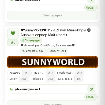
Сайт
Обзор сервера
❤️SunnyWorld❤️ 1.12-1.21 PvP, Мини-Игры 😡
❤
Анархия сервер Майнкрафт
0
Изумруды
0
❤️Мини-Игры, СкайБлок, Выживание❤️
0 игроков онлайн
Версия: 1.21.4
0
0
0
Хардкор
Ивенты
Floodprotect
0
0
0
Донат
Моб арена
Выживание
play.sunnymc.net
Сайт
Обзор сервера