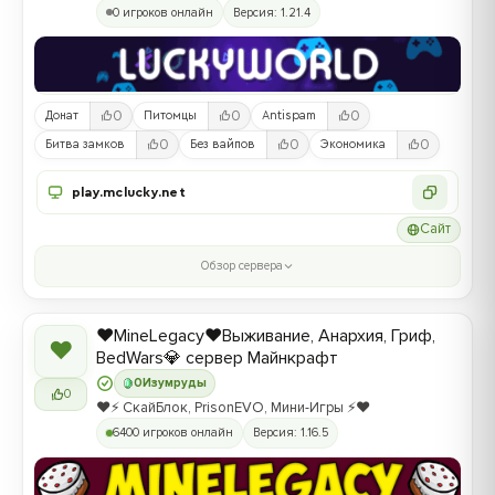
0 игроков онлайн
Версия: 1.21.4
0
0
0
Донат
Питомцы
Antispam
0
0
0
Битва замков
Без вайпов
Экономика
play.mclucky.net
Сайт
Обзор сервера
❤️MineLegacy❤️Выживание, Анархия, Гриф,
❤
BedWars💎 сервер Майнкрафт
0
Изумруды
0
❤️⚡️ СкайБлок, PrisonEVO, Мини-Игры ⚡️❤️
6400 игроков онлайн
Версия: 1.16.5