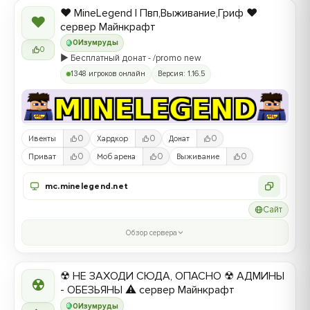
❤️ MineLegend | Пвп,Выживание,Гриф ❤️
❤
сервер Майнкрафт
0
Изумруды
0
▶️ Бесплатный донат - /promo new
1348 игроков онлайн
Версия: 1.16.5
0
0
0
Ивенты
Хардкор
Донат
0
0
0
Приват
Моб арена
Выживание
mc.minelegend.net
Сайт
Обзор сервера
☢ НЕ ЗАХОДИ СЮДА, ОПАСНО ☢ АДМИНЫ
☢
- ОБЕЗЬЯНЫ ⚠ сервер Майнкрафт
0
Изумруды