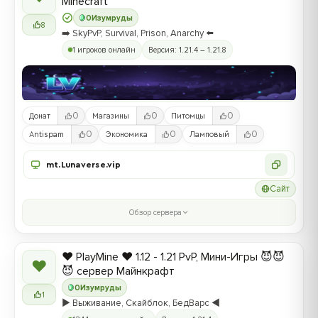
Minecraft
0
Изумруды
8
➡️ SkyPvP, Survival, Prison, Anarchy ⬅️
1 игроков онлайн
Версия: 1.21.4 – 1.21.8
0
0
0
Донат
Магазины
Питомцы
0
0
0
Antispam
Экономика
Ламповый
mt.Lunaverse.vip
Сайт
Обзор сервера
❤️ PlayMine ❤️ 1.12 - 1.21 PvP, Мини-Игры 😈😈
❤
😈 сервер Майнкрафт
0
Изумруды
1
▶️ Выживание, Скайблок, БедВарс ◀️