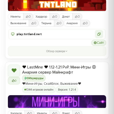
0
0
0
Ивенты
Хардкор
Донат
0
0
0
Выживание
Тюрьма
Анархия
play.tntland.net
Сайт
Обзор сервера
❤️ LastMine ❤️ 1.12-1.21 PvP, Мини-Игры 😡
❤
Анархия сервер Майнкрафт
0
Изумруды
0
❤️Мини-Игры, СкайБлок, Выживание❤️
1344 игроков онлайн
Версия: 1.21.4
0
0
0
Хардкор
Ивенты
Донат