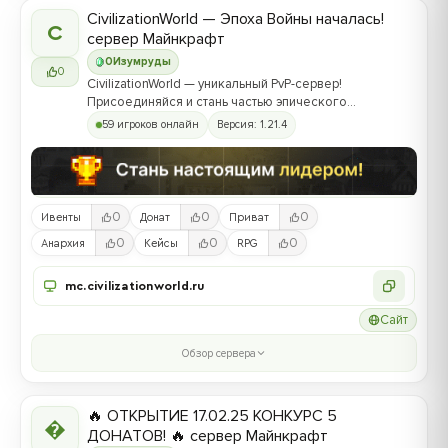
CivilizationWorld — Эпоха Войны началась!
C
сервер Майнкрафт
0
Изумруды
0
CivilizationWorld — уникальный PvP-сервер!
Присоединяйся и стань частью эпического
противостояния между Альвами и Йотунами!
59 игроков онлайн
Версия: 1.21.4
0
0
0
Ивенты
Донат
Приват
0
0
0
Анархия
Кейсы
RPG
mc.civilizationworld.ru
Сайт
Обзор сервера
🔥 ОТКРЫТИЕ 17.02.25 КОНКУРС 5

ДОНАТОВ! 🔥 сервер Майнкрафт