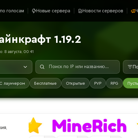
 по голосам
Новые сервера
Новости серверов
Ч
йнкрафт 1.19.2
: 8 августа, 00:41
По
С лаунчером
Бесплатные
Открытые
PVP
RPG
Пуст
ия,