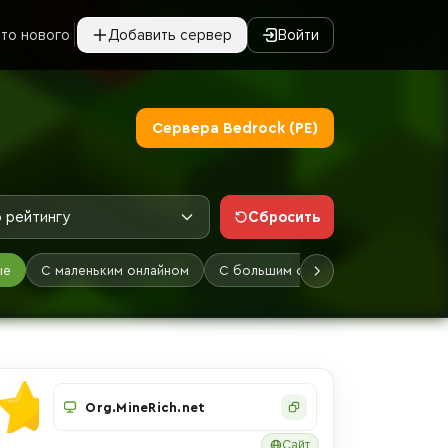
то нового
Добавить сервер
Войти
Сервера Bedrock (PE)
Сбросить
 рейтингу
ые
С маленьким онлайном
С большим онлайном
Лучшие
Org.MineRich.net
Сайт