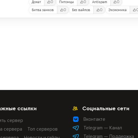
0
0
0
Донат
Питомцы
Antispam
0
0
Битва замков
Без вайпов
Экономика
ажные ссылки
Социальные сети
Вконтакте
ить сервер
Telegram — Канал
а сервера
Топ серверов
Telegram — Поддержка
 сервера
Новости и гайды