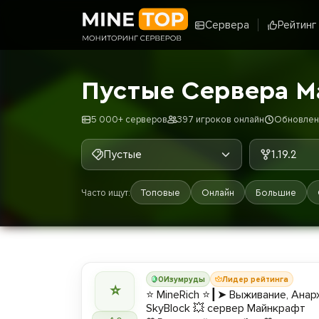
Сервера
Рейтинг
Пустые Сервера Ма
5 000+ серверов
397 игроков онлайн
Обновлено
Пустые
1.19.2
Часто ищут:
Топовые
Онлайн
Большие
0
Изумруды
Лидер рейтинга
⭐
⭐ MineRich ⭐┃➤ Выживание, Анарх
SkyBlock 💥 сервер Майнкрафт