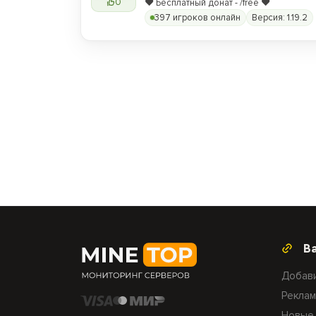
0
❤️ Бесплатный донат - /free ❤️
397 игроков онлайн
Версия: 1.19.2
В
Добав
Реклам
Новые