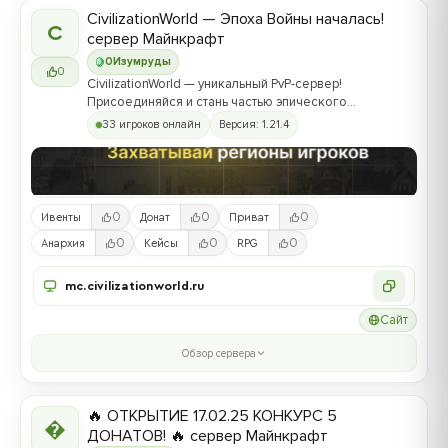
CivilizationWorld — Эпоха Войны началась!
C
сервер Майнкрафт
0
Изумруды
0
CivilizationWorld — уникальный PvP-сервер!
Присоединяйся и стань частью эпического
противостояния между Альвами и Йотунами!
33 игроков онлайн
Версия: 1.21.4
0
0
0
Ивенты
Донат
Приват
0
0
0
Анархия
Кейсы
RPG
mc.civilizationworld.ru
Сайт
Обзор сервера
🔥 ОТКРЫТИЕ 17.02.25 КОНКУРС 5

ДОНАТОВ! 🔥 сервер Майнкрафт