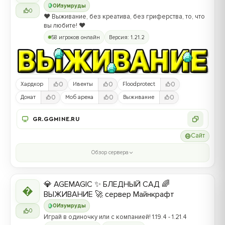
0
Изумруды
0
❤️ Выживание, без креатива, без гриферства, то, что
вы любите! ❤️
58 игроков онлайн
Версия: 1.21.2
0
0
0
Хардкор
Ивенты
Floodprotect
0
0
0
Донат
Моб арена
Выживание
GR.GGMINE.RU
Сайт
Обзор сервера
💎 AGEMAGIC ✨ БЛЕДНЫЙ САД 🌈

ВЫЖИВАНИЕ 🚀 сервер Майнкрафт
0
Изумруды
0
Играй в одиночку или с компанией! 1.19.4 - 1.21.4