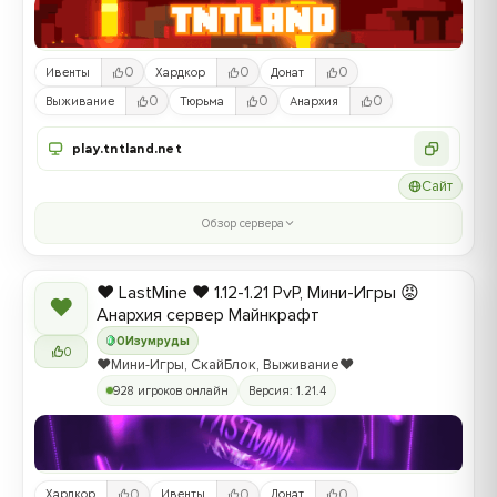
0
0
0
Ивенты
Хардкор
Донат
0
0
0
Выживание
Тюрьма
Анархия
play.tntland.net
Сайт
Обзор сервера
❤️ LastMine ❤️ 1.12-1.21 PvP, Мини-Игры 😡
❤
Анархия сервер Майнкрафт
0
Изумруды
0
❤️Мини-Игры, СкайБлок, Выживание❤️
928 игроков онлайн
Версия: 1.21.4
0
0
0
Хардкор
Ивенты
Донат