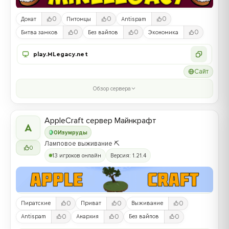
0
0
0
Донат
Питомцы
Antispam
0
0
0
Битва замков
Без вайпов
Экономика
play.MLegacy.net
Сайт
Обзор сервера
AppleCraft сервер Майнкрафт
A
0
Изумруды
Ламповое выживание ⛏️
0
13 игроков онлайн
Версия: 1.21.4
0
0
0
Пиратские
Приват
Выживание
0
0
0
Antispam
Анархия
Без вайпов