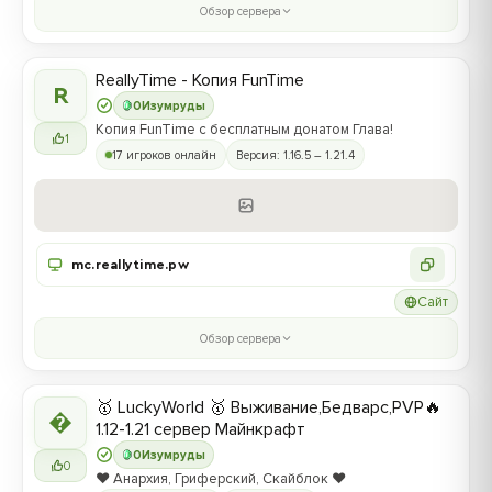
Обзор сервера
ReallyTime - Копия FunTime
R
0
Изумруды
Копия FunTime с бесплатным донатом Глава!
1
17 игроков онлайн
Версия: 1.16.5 – 1.21.4
mc.reallytime.pw
Сайт
Обзор сервера
🥇 LuckyWorld 🥇 Выживание,Бедварс,PVP🔥

1.12-1.21 сервер Майнкрафт
0
Изумруды
0
❤️ Анархия, Гриферский, Скайблок ❤️