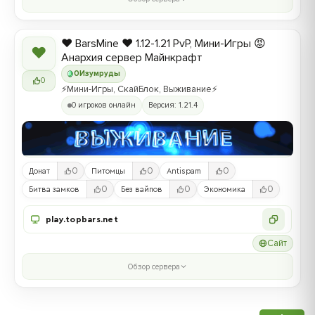
❤️ BarsMine ❤️ 1.12-1.21 PvP, Мини-Игры 😡
❤
Анархия сервер Майнкрафт
0
Изумруды
0
⚡Мини-Игры, СкайБлок, Выживание⚡
0 игроков онлайн
Версия: 1.21.4
0
0
0
Донат
Питомцы
Antispam
0
0
0
Битва замков
Без вайпов
Экономика
play.topbars.net
Сайт
Обзор сервера