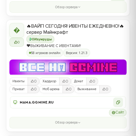
Обзор сервера
🔥ВАЙП СЕГОДНЯ! ИВЕНТЫ ЕЖЕДНЕВНО!🔥

сервер Майнкрафт
0
Изумруды
0
❤️ВЫЖИВАНИЕ С ИВЕНТАМИ!
58 игроков онлайн
Версия: 1.21.3
0
0
0
Ивенты
Хардкор
Донат
0
0
0
Приват
Моб арена
Выживание
MAMA.GGMINE.RU
Сайт
Обзор сервера