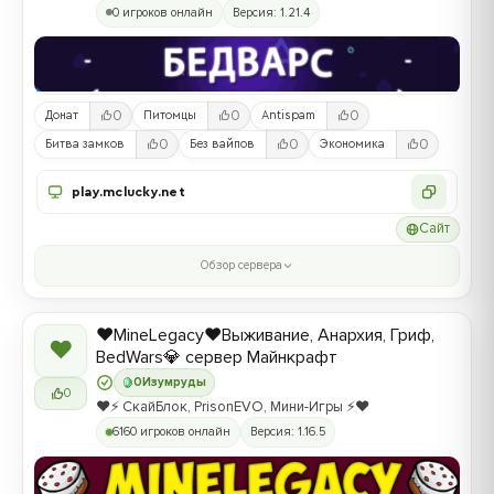
0 игроков онлайн
Версия: 1.21.4
0
0
0
Донат
Питомцы
Antispam
0
0
0
Битва замков
Без вайпов
Экономика
play.mclucky.net
Сайт
Обзор сервера
❤️MineLegacy❤️Выживание, Анархия, Гриф,
❤
BedWars💎 сервер Майнкрафт
0
Изумруды
0
❤️⚡️ СкайБлок, PrisonEVO, Мини-Игры ⚡️❤️
6160 игроков онлайн
Версия: 1.16.5