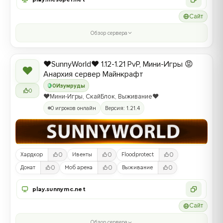
Сайт
Обзор сервера
❤️SunnyWorld❤️ 1.12-1.21 PvP, Мини-Игры 😡
❤
Анархия сервер Майнкрафт
0
Изумруды
0
❤️Мини-Игры, СкайБлок, Выживание❤️
0 игроков онлайн
Версия: 1.21.4
0
0
0
Хардкор
Ивенты
Floodprotect
0
0
0
Донат
Моб арена
Выживание
play.sunnymc.net
Сайт
Обзор сервера