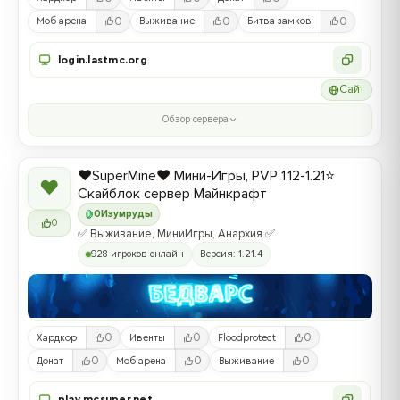
0
0
0
Моб арена
Выживание
Битва замков
login.lastmc.org
Сайт
Обзор сервера
❤️SuperMine❤️ Мини-Игры, PVP 1.12-1.21⭐
❤
Скайблок сервер Майнкрафт
0
Изумруды
0
✅ Выживание, МиниИгры, Анархия ✅
928 игроков онлайн
Версия: 1.21.4
0
0
0
Хардкор
Ивенты
Floodprotect
0
0
0
Донат
Моб арена
Выживание
play.mcsuper.net