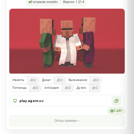
9 игроков онлайн
Версия: 1.21.4
0
0
0
Ивенты
Донат
Выживание
0
0
0
Питомцы
Antispam
Дуэли
play.agem.su
Сайт
Обзор сервера