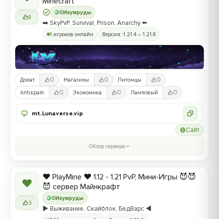
Minecraft
0
Изумруды
8
➡️ SkyPvP, Survival, Prison, Anarchy ⬅️
1 игроков онлайн
Версия: 1.21.4 – 1.21.8
0
0
0
Донат
Магазины
Питомцы
0
0
0
Antispam
Экономика
Ламповый
mt.Lunaverse.vip
Сайт
Обзор сервера
❤️ PlayMine ❤️ 1.12 - 1.21 PvP, Мини-Игры 😈😈
❤
😈 сервер Майнкрафт
0
Изумруды
3
▶️ Выживание, Скайблок, БедВарс ◀️