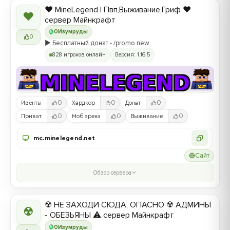
❤️ MineLegend | Пвп,Выживание,Гриф ❤️
❤
сервер Майнкрафт
0
Изумруды
0
▶️ Бесплатный донат - /promo new
828 игроков онлайн
Версия: 1.16.5
0
0
0
Ивенты
Хардкор
Донат
0
0
0
Приват
Моб арена
Выживание
mc.minelegend.net
Сайт
Обзор сервера
☢ НЕ ЗАХОДИ СЮДА, ОПАСНО ☢ АДМИНЫ
☢
- ОБЕЗЬЯНЫ ⚠ сервер Майнкрафт
0
Изумруды