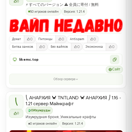
0
⚡ すべてのバージョン ⚠ 全員に寄付 / 無料
50 игроков онлайн
Версия: 1.21.4
0
0
0
Донат
Питомцы
Antispam
0
0
0
Битва замков
Без вайпов
Экономика
likemc.top
Сайт
Обзор сервера
⎝ АНАРХИЯ 🦀 TNTLAND 🦀 АНАРХИЯ ⎠ 1.16 -
⎝
1.21 сервер Майнкрафт
0
Изумруды
0
Изумрудная броня, Уникальные крафты
0 игроков онлайн
Версия: 1.21.4