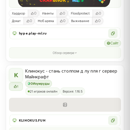
0
0
0
Хардкор
Ивенты
Floodprotect
0
0
0
Донат
Моб арена
Выживание
hype.play-ml.ru
Сайт
Обзор сервера
Клинокус - стань столпом д лу пля г сервер
К
Майнкрафт
0
Изумруды
1
21 игроков онлайн
Версия: 1.16.5
KLINOKUS.FUN