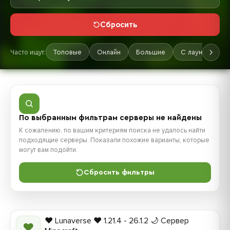
Сбросить
Часто ищут:
Топовые
Онлайн
Большие
С лаунчером
По выбранным фильтрам серверы не найдены
К сожалению, по вашим критериям поиска не удалось найти
подходящие серверы. Показали похожие варианты, которые
могут вам подойти.
Сбросить фильтры
❤️ Lunaverse ❤️ 1.21.4 - 26.1.2 🌙 Сервер
❤