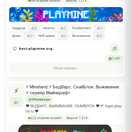
844 игроков онлайн
Версия: 1.21.4
0
0
0
Хардкор
Ивенты
Floodprotect
0
0
0
Донат
Моб арена
Выживание
best.playmine.org
Сайт
Обзор сервера
⚡ Mineland ⚡ БедВарс, СкайБлок, Выживание
⚡
⚡ сервер Майнкрафт
0
Изумруды
1
❤️ БЕДВАРС, ВЫЖИВАНИЕ, СКАЙБЛОК ❤️ IP: hype.play-
ml.ru ❤️
222 игроков онлайн
Версия: 1.21.4