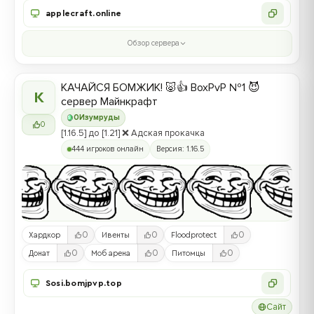
applecraft.online
Обзор сервера
КАЧАЙСЯ БОМЖИК! 🐷👍 BoxPvP №1 😈
К
сервер Майнкрафт
0
Изумруды
0
[1.16.5] до [1.21] ❌ Адская прокачка
444 игроков онлайн
Версия: 1.16.5
0
0
0
Хардкор
Ивенты
Floodprotect
0
0
0
Донат
Моб арена
Питомцы
Sosi.bomjpvp.top
Сайт