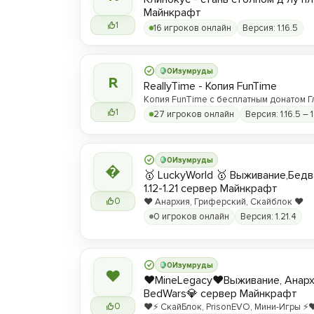
Майнкрафт
1
16 игроков онлайн
Версия: 1.16.5
0
Изумруды
R
ReallyTime - Копия FunTime
Копия FunTime с бесплатным донатом Г
1
27 игроков онлайн
Версия: 1.16.5 – 1
0
Изумруды

🥇 LuckyWorld 🥇 Выживание,Бед
1.12-1.21 сервер Майнкрафт
0
❤️ Анархия, Гриферский, Скайблок ❤️
0 игроков онлайн
Версия: 1.21.4
0
Изумруды
❤
❤️MineLegacy❤️Выживание, Анарх
BedWars💎 сервер Майнкрафт
0
❤️⚡️ СкайБлок, PrisonEVO, Мини-Игры ⚡️❤