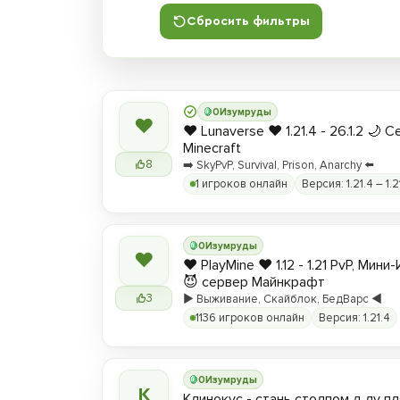
Сбросить фильтры
0
Изумруды
❤
❤️ Lunaverse ❤️ 1.21.4 - 26.1.2 🌙 
Minecraft
8
➡️ SkyPvP, Survival, Prison, Anarchy ⬅️
1 игроков онлайн
Версия: 1.21.4 – 1.2
0
Изумруды
❤
❤️ PlayMine ❤️ 1.12 - 1.21 PvP, Мин
😈 сервер Майнкрафт
3
▶️ Выживание, Скайблок, БедВарс ◀️
1136 игроков онлайн
Версия: 1.21.4
0
Изумруды
К
Клинокус - стань столпом д лу пл