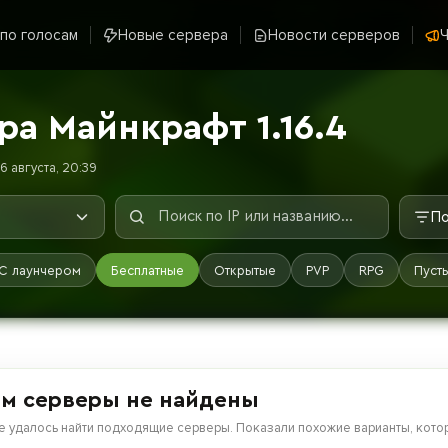
 по голосам
Новые сервера
Новости серверов
Ч
а Майнкрафт 1.16.4
6 августа, 20:39
По
С лаунчером
Бесплатные
Открытые
PVP
RPG
Пуст
м серверы не найдены
е удалось найти подходящие серверы. Показали похожие варианты, котор