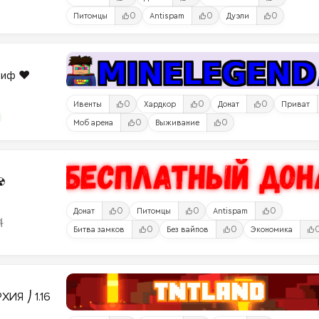
0
0
0
Питомцы
Antispam
Дуэли
риф ❤️
0
0
0
Ивенты
Хардкор
Донат
Приват
0
0
Моб арена
Выживание
☢
0
0
0
Донат
Питомцы
Antispam
料
0
0
Битва замков
Без вайпов
Экономика
ИЯ ⎠ 1.16