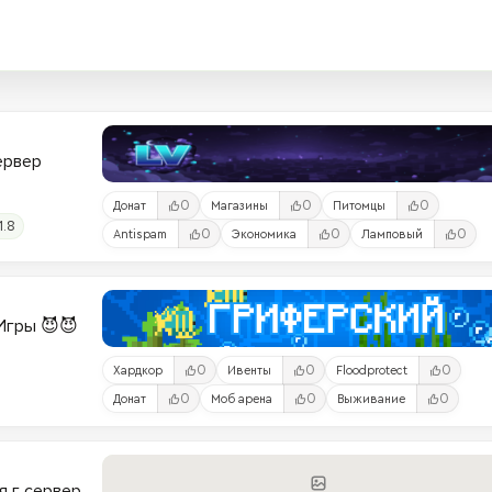
Сервер
0
0
0
Донат
Магазины
Питомцы
1.8
0
0
0
Antispam
Экономика
Ламповый
и-Игры 😈😈
0
0
0
Хардкор
Ивенты
Floodprotect
0
0
0
Донат
Моб арена
Выживание
я г сервер