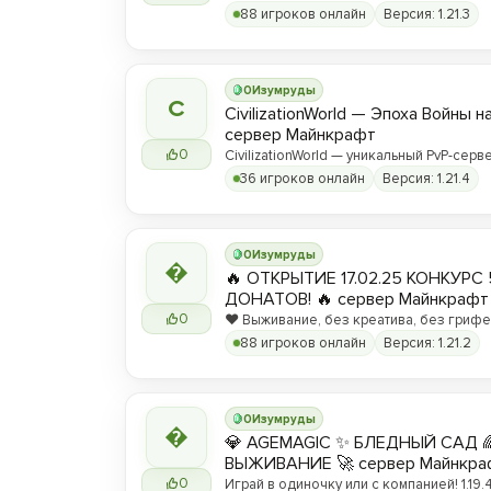
88 игроков онлайн
Версия: 1.21.3
0
Изумруды
C
CivilizationWorld — Эпоха Войны н
сервер Майнкрафт
0
CivilizationWorld — уникальный PvP-серве
Присоединяйся и стань частью эпическ
36 игроков онлайн
Версия: 1.21.4
противостояния между Альвами и Йотун
0
Изумруды

🔥 ОТКРЫТИЕ 17.02.25 КОНКУРС 
ДОНАТОВ! 🔥 сервер Майнкрафт
0
❤️ Выживание, без креатива, без грифер
вы любите! ❤️
88 игроков онлайн
Версия: 1.21.2
0
Изумруды

💎 AGEMAGIC ✨ БЛЕДНЫЙ САД 
ВЫЖИВАНИЕ 🚀 сервер Майнкра
0
Играй в одиночку или с компанией! 1.19.4 