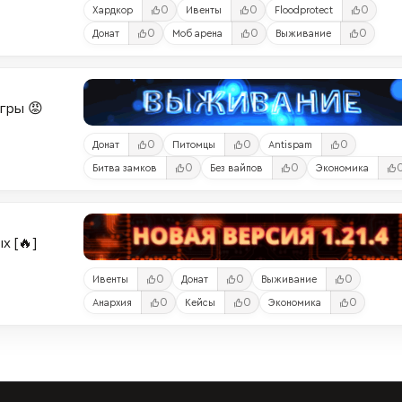
0
0
0
Хардкор
Ивенты
Floodprotect
0
0
0
Донат
Моб арена
Выживание
Игры 😡
0
0
0
Донат
Питомцы
Antispam
0
0
Битва замков
Без вайпов
Экономика
х [🔥]
0
0
0
Ивенты
Донат
Выживание
0
0
0
Анархия
Кейсы
Экономика