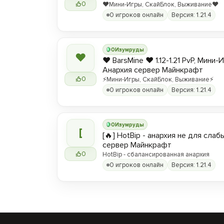
0
❤️Мини-Игры, СкайБлок, Выживание❤️
0 игроков онлайн
Версия: 1.21.4
0
Изумруды
❤
❤️ BarsMine ❤️ 1.12-1.21 PvP, Мини-
Анархия сервер Майнкрафт
0
⚡Мини-Игры, СкайБлок, Выживание⚡
0 игроков онлайн
Версия: 1.21.4
0
Изумруды
[
[🔥] HotBip - анархия не для слабы
сервер Майнкрафт
0
HotBip - сбалансированная анархия
0 игроков онлайн
Версия: 1.21.4