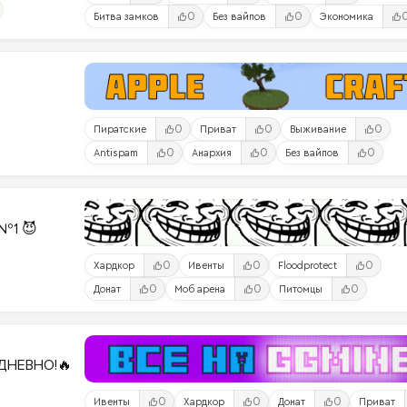
0
0
Битва замков
Без вайпов
Экономика
0
0
0
Пиратские
Приват
Выживание
0
0
0
Antispam
Анархия
Без вайпов
№1 😈
0
0
0
Хардкор
Ивенты
Floodprotect
0
0
0
Донат
Моб арена
Питомцы
ДНЕВНО!🔥
0
0
0
Ивенты
Хардкор
Донат
Приват