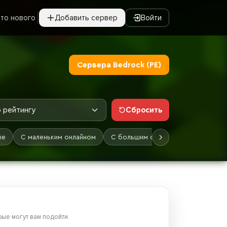
то нового
Добавить сервер
Войти
Сервера Bedrock (PE)
Сбросить
 рейтингу
ые
С маленьким онлайном
С большим онлайном
Лучшие
ые могут вам подойти.