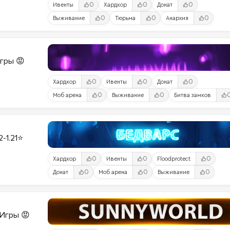
0
0
0
Ивенты
Хардкор
Донат
0
0
0
Выживание
Тюрьма
Анархия
Игры 😡
0
0
0
Хардкор
Ивенты
Донат
0
0
Моб арена
Выживание
Битва замков
2-1.21⭐
0
0
0
Хардкор
Ивенты
Floodprotect
0
0
0
Донат
Моб арена
Выживание
и-Игры 😡