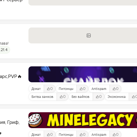
лава!
.21.4
варс,PVP🔥
0
0
0
Донат
Питомцы
Antispam
0
0
Битва замков
Без вайпов
Экономика
ия, Гриф,
️
0
0
0
Донат
Питомцы
Antispam