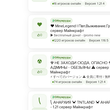
16 игроков онлайн
Версия: 1.21.4
0
Изумруды
❤
❤️ MineLegend | Пвп,Выживание,Г
сервер Майнкрафт
0
▶️ Бесплатный донат - /promo new
1220 игроков онлайн
Версия: 1.16.5
0
Изумруды
☢
☢ НЕ ЗАХОДИ СЮДА, ОПАСНО 
АДМИНЫ - ОБЕЗЬЯНЫ ⚠ сервер
Майнкрафт
0
⚡ すべてのバージョン ⚠ 全員に寄付 / 無
74 игроков онлайн
Версия: 1.21.4
0
Изумруды
⎝
⎝ АНАРХИЯ 🦀 TNTLAND 🦀 АНАРХ
- 1.21 сервер Майнкрафт