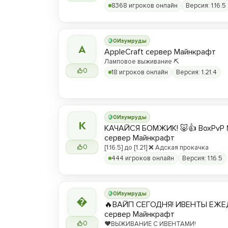
8368 игроков онлайн
Версия: 1.16.5
0
Изумруды
A
AppleCraft сервер Майнкрафт
Ламповое выживание ⛏️
0
18 игроков онлайн
Версия: 1.21.4
0
Изумруды
К
КАЧАЙСЯ БОМЖИК! 🐷👍 BoxPvP 
сервер Майнкрафт
0
[1.16.5] до [1.21] ❌ Адская прокачка
444 игроков онлайн
Версия: 1.16.5
0
Изумруды

🔥ВАЙП СЕГОДНЯ! ИВЕНТЫ ЕЖЕ
сервер Майнкрафт
0
❤️ВЫЖИВАНИЕ С ИВЕНТАМИ!