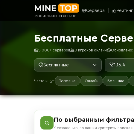
Сервера
Рейтинг
Бесплатные Сервер
5 000+ серверов
0 игроков онлайн
Обновлено: 
Бесплатные
1.16.4
Часто ищут:
Топовые
Онлайн
Большие
По выбранным фильтра
К сожалению, по вашим критериям поиска н