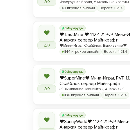
0
Изумрудная броня, Уникальные крафты
0 игроков онлайн
Версия: 1.21.4
0
Изумруды
❤
❤️ LastMine ❤️ 1.12-1.21 PvP, Мини-
Анархия сервер Майнкрафт
0
❤️Мини-Игры, СкайБлок, Выживание❤️
1144 игроков онлайн
Версия: 1.21.4
0
Изумруды
❤
❤️SuperMine❤️ Мини-Игры, PVP 1.1
Скайблок сервер Майнкрафт
0
✅ Выживание, МиниИгры, Анархия ✅
1136 игроков онлайн
Версия: 1.21.4
0
Изумруды
❤
❤️SunnyWorld❤️ 1.12-1.21 PvP, Мин
Анархия сервер Майнкрафт