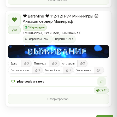
❤️ BarsMine ❤️ 1.12-1.21 PvP, Мини-Игры 😡
❤
Анархия сервер Майнкрафт
0
Изумруды
0
⚡Мини-Игры, СкайБлок, Выживание⚡
0 игроков онлайн
Версия: 1.21.4
0
0
0
Донат
Питомцы
Antispam
0
0
0
Битва замков
Без вайпов
Экономика
play.topbars.net
Сайт
Обзор сервера