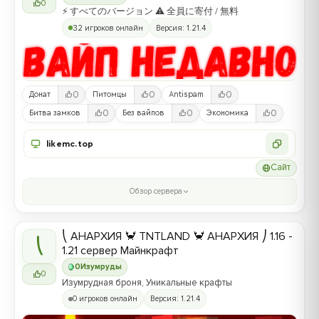
0
⚡ すべてのバージョン ⚠ 全員に寄付 / 無料
32 игроков онлайн
Версия: 1.21.4
0
0
0
Донат
Питомцы
Antispam
0
0
0
Битва замков
Без вайпов
Экономика
likemc.top
Сайт
Обзор сервера
⎝ АНАРХИЯ 🦀 TNTLAND 🦀 АНАРХИЯ ⎠ 1.16 -
⎝
1.21 сервер Майнкрафт
0
Изумруды
0
Изумрудная броня, Уникальные крафты
0 игроков онлайн
Версия: 1.21.4