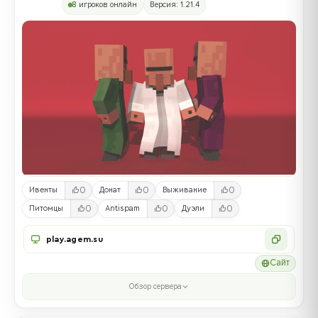
8 игроков онлайн
Версия: 1.21.4
0
0
0
Ивенты
Донат
Выживание
0
0
0
Питомцы
Antispam
Дуэли
play.agem.su
Сайт
Обзор сервера