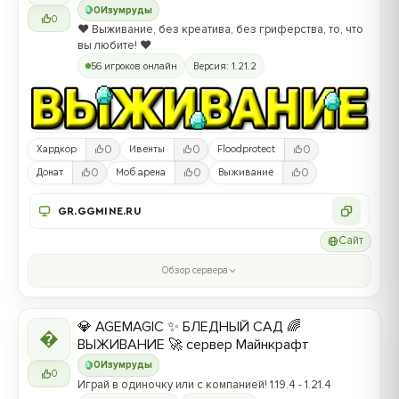
0
Изумруды
0
❤️ Выживание, без креатива, без гриферства, то, что
вы любите! ❤️
56 игроков онлайн
Версия: 1.21.2
0
0
0
Хардкор
Ивенты
Floodprotect
0
0
0
Донат
Моб арена
Выживание
GR.GGMINE.RU
Сайт
Обзор сервера
💎 AGEMAGIC ✨ БЛЕДНЫЙ САД 🌈

ВЫЖИВАНИЕ 🚀 сервер Майнкрафт
0
Изумруды
0
Играй в одиночку или с компанией! 1.19.4 - 1.21.4