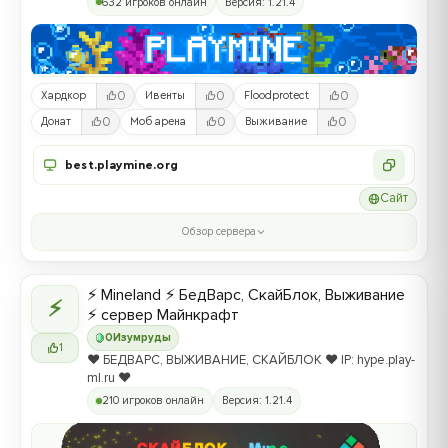
632 игроков онлайн
Версия: 1.21.4
0
0
0
Хардкор
Ивенты
Floodprotect
0
0
0
Донат
Моб арена
Выживание
best.playmine.org
Сайт
Обзор сервера
⚡ Mineland ⚡ БедВарс, СкайБлок, Выживание
⚡
⚡ сервер Майнкрафт
0
Изумруды
1
❤️ БЕДВАРС, ВЫЖИВАНИЕ, СКАЙБЛОК ❤️ IP: hype.play-
ml.ru ❤️
210 игроков онлайн
Версия: 1.21.4