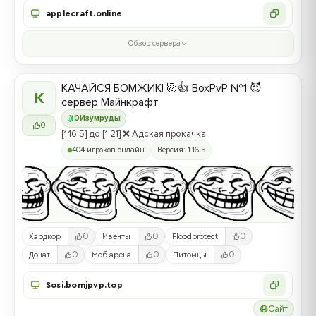
applecraft.online
Обзор сервера
КАЧАЙСЯ БОМЖИК! 🐷👍 BoxPvP №1 😈
К
сервер Майнкрафт
0
Изумруды
0
[1.16.5] до [1.21] ❌ Адская прокачка
404 игроков онлайн
Версия: 1.16.5
0
0
0
Хардкор
Ивенты
Floodprotect
0
0
0
Донат
Моб арена
Питомцы
Sosi.bomjpvp.top
Сайт