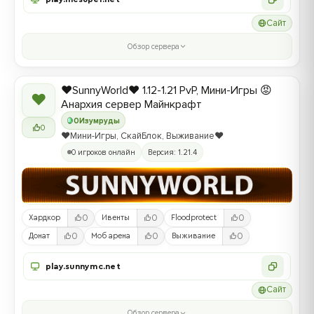
Сайт
Обзор сервера
❤️SunnyWorld❤️ 1.12-1.21 PvP, Мини-Игры 😡
❤
Анархия сервер Майнкрафт
0
Изумруды
0
❤️Мини-Игры, СкайБлок, Выживание❤️
0 игроков онлайн
Версия: 1.21.4
0
0
0
Хардкор
Ивенты
Floodprotect
0
0
0
Донат
Моб арена
Выживание
play.sunnymc.net
Сайт
Обзор сервера