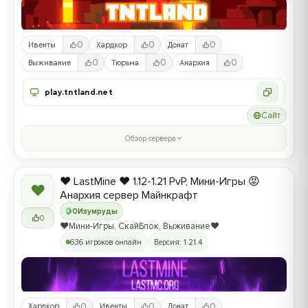
0
0
0
Ивенты
Хардкор
Донат
0
0
0
Выживание
Тюрьма
Анархия
play.tntland.net
Сайт
Обзор сервера
❤️ LastMine ❤️ 1.12-1.21 PvP, Мини-Игры 😡
❤
Анархия сервер Майнкрафт
0
Изумруды
0
❤️Мини-Игры, СкайБлок, Выживание❤️
636 игроков онлайн
Версия: 1.21.4
0
0
0
Хардкор
Ивенты
Донат