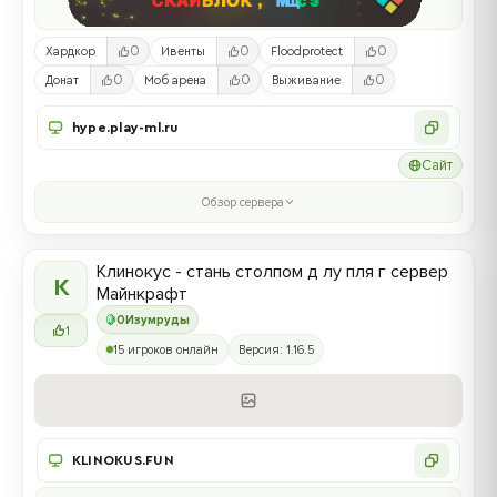
0
0
0
Хардкор
Ивенты
Floodprotect
0
0
0
Донат
Моб арена
Выживание
hype.play-ml.ru
Сайт
Обзор сервера
Клинокус - стань столпом д лу пля г сервер
К
Майнкрафт
0
Изумруды
1
15 игроков онлайн
Версия: 1.16.5
KLINOKUS.FUN