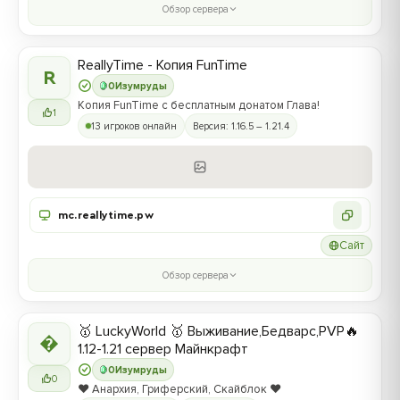
Обзор сервера
ReallyTime - Копия FunTime
R
0
Изумруды
Копия FunTime с бесплатным донатом Глава!
1
13 игроков онлайн
Версия: 1.16.5 – 1.21.4
mc.reallytime.pw
Сайт
Обзор сервера
🥇 LuckyWorld 🥇 Выживание,Бедварс,PVP🔥

1.12-1.21 сервер Майнкрафт
0
Изумруды
0
❤️ Анархия, Гриферский, Скайблок ❤️