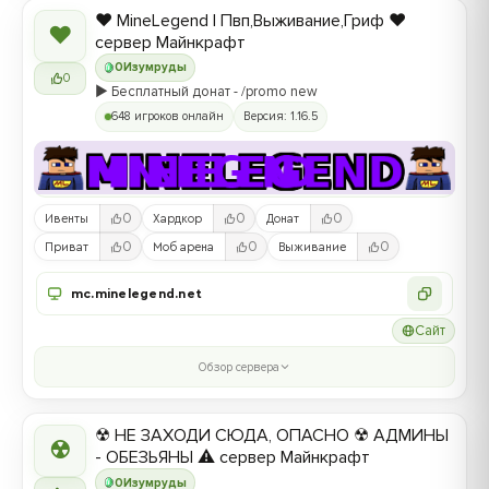
❤️ MineLegend | Пвп,Выживание,Гриф ❤️
❤
сервер Майнкрафт
0
Изумруды
0
▶️ Бесплатный донат - /promo new
648 игроков онлайн
Версия: 1.16.5
0
0
0
Ивенты
Хардкор
Донат
0
0
0
Приват
Моб арена
Выживание
mc.minelegend.net
Сайт
Обзор сервера
☢ НЕ ЗАХОДИ СЮДА, ОПАСНО ☢ АДМИНЫ
☢
- ОБЕЗЬЯНЫ ⚠ сервер Майнкрафт
0
Изумруды