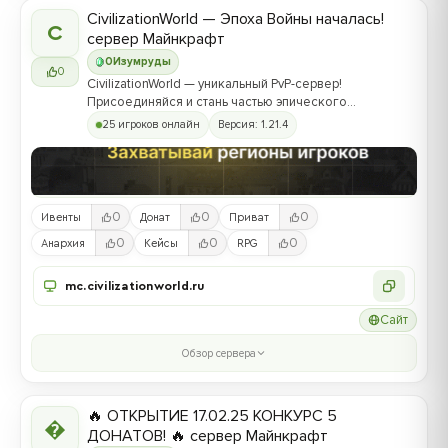
CivilizationWorld — Эпоха Войны началась!
C
сервер Майнкрафт
0
Изумруды
0
CivilizationWorld — уникальный PvP-сервер!
Присоединяйся и стань частью эпического
противостояния между Альвами и Йотунами!
25 игроков онлайн
Версия: 1.21.4
0
0
0
Ивенты
Донат
Приват
0
0
0
Анархия
Кейсы
RPG
mc.civilizationworld.ru
Сайт
Обзор сервера
🔥 ОТКРЫТИЕ 17.02.25 КОНКУРС 5

ДОНАТОВ! 🔥 сервер Майнкрафт