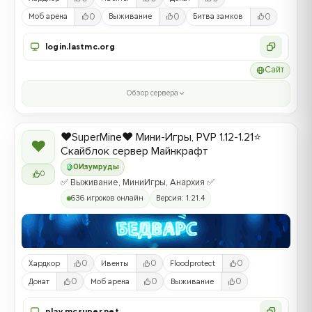
0
0
0
Моб арена
Выживание
Битва замков
login.lastmc.org
Сайт
Обзор сервера
❤️SuperMine❤️ Мини-Игры, PVP 1.12-1.21⭐
❤
Скайблок сервер Майнкрафт
0
Изумруды
0
✅ Выживание, МиниИгры, Анархия ✅
636 игроков онлайн
Версия: 1.21.4
0
0
0
Хардкор
Ивенты
Floodprotect
0
0
0
Донат
Моб арена
Выживание
play.mcsuper.net