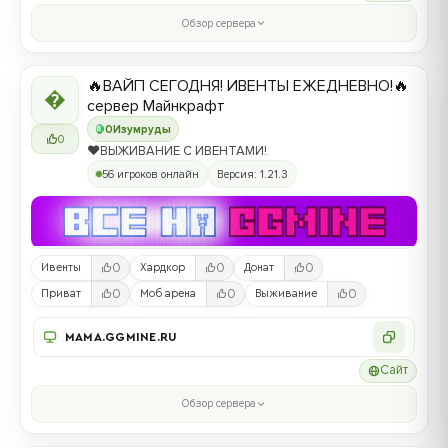
Обзор сервера
🔥ВАЙП СЕГОДНЯ! ИВЕНТЫ ЕЖЕДНЕВНО!🔥

сервер Майнкрафт
0
Изумруды
0
❤️ВЫЖИВАНИЕ С ИВЕНТАМИ!
56 игроков онлайн
Версия: 1.21.3
0
0
0
Ивенты
Хардкор
Донат
0
0
0
Приват
Моб арена
Выживание
MAMA.GGMINE.RU
Сайт
Обзор сервера