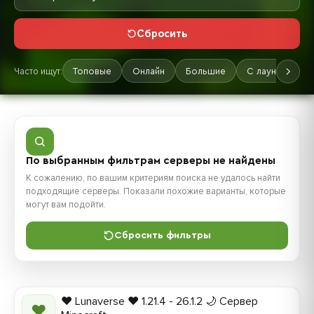
Сбросить
Часто ищут:
Топовые
Онлайн
Большие
С лаунчером
По выбранным фильтрам серверы не найдены
К сожалению, по вашим критериям поиска не удалось найти
подходящие серверы. Показали похожие варианты, которые
могут вам подойти.
Сбросить фильтры
❤️ Lunaverse ❤️ 1.21.4 - 26.1.2 🌙 Сервер
❤