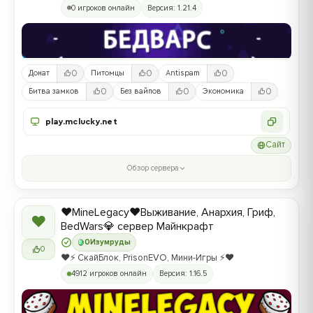
0 игроков онлайн
Версия: 1.21.4
0
0
0
Донат
Питомцы
Antispam
0
0
0
Битва замков
Без вайпов
Экономика
play.mclucky.net
Сайт
Обзор сервера
❤️MineLegacy❤️Выживание, Анархия, Гриф,
❤
BedWars💎 сервер Майнкрафт
0
Изумруды
0
❤️⚡️ СкайБлок, PrisonEVO, Мини-Игры ⚡️❤️
4912 игроков онлайн
Версия: 1.16.5