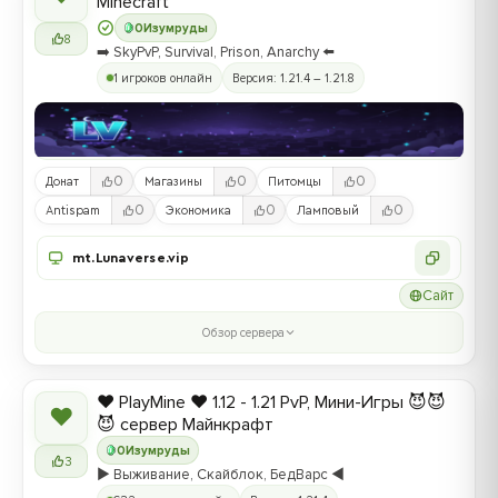
Minecraft
0
Изумруды
8
➡️ SkyPvP, Survival, Prison, Anarchy ⬅️
1 игроков онлайн
Версия: 1.21.4 – 1.21.8
0
0
0
Донат
Магазины
Питомцы
0
0
0
Antispam
Экономика
Ламповый
mt.Lunaverse.vip
Сайт
Обзор сервера
❤️ PlayMine ❤️ 1.12 - 1.21 PvP, Мини-Игры 😈😈
❤
😈 сервер Майнкрафт
0
Изумруды
3
▶️ Выживание, Скайблок, БедВарс ◀️