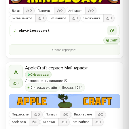
0
0
0
Донат
Питомцы
Antispam
0
0
0
Битва замков
Без вайпов
Экономика
play.MLegacy.net
Сайт
Обзор сервера
AppleCraft сервер Майнкрафт
A
0
Изумруды
Ламповое выживание ⛏️
0
12 игроков онлайн
Версия: 1.21.4
0
0
0
Пиратские
Приват
Выживание
0
0
0
Antispam
Анархия
Без вайпов