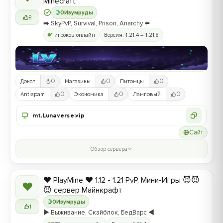
Minecraft
0
Изумруды
8
➡️ SkyPvP, Survival, Prison, Anarchy ⬅️
1 игроков онлайн
Версия: 1.21.4 – 1.21.8
0
0
0
Донат
Магазины
Питомцы
0
0
0
Antispam
Экономика
Ламповый
mt.Lunaverse.vip
Сайт
Обзор сервера
❤️ PlayMine ❤️ 1.12 - 1.21 PvP, Мини-Игры 😈😈
❤
😈 сервер Майнкрафт
0
Изумруды
1
▶️ Выживание, Скайблок, БедВарс ◀️