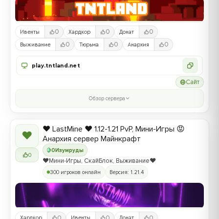
0
0
0
Ивенты
Хардкор
Донат
0
0
0
Выживание
Тюрьма
Анархия
play.tntland.net
Сайт
Обзор сервера
❤️ LastMine ❤️ 1.12-1.21 PvP, Мини-Игры 😡
❤
Анархия сервер Майнкрафт
0
Изумруды
0
❤️Мини-Игры, СкайБлок, Выживание❤️
300 игроков онлайн
Версия: 1.21.4
0
0
0
Хардкор
Ивенты
Донат