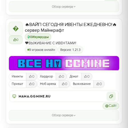
Обзор сервера
🔥ВАЙП СЕГОДНЯ! ИВЕНТЫ ЕЖЕДНЕВНО!🔥

сервер Майнкрафт
0
Изумруды
0
❤️ВЫЖИВАНИЕ С ИВЕНТАМИ!
9 игроков онлайн
Версия: 1.21.3
0
0
0
Ивенты
Хардкор
Донат
0
0
0
Приват
Моб арена
Выживание
MAMA.GGMINE.RU
Сайт
Обзор сервера