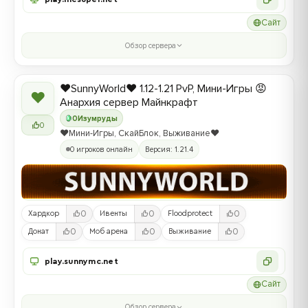
Сайт
Обзор сервера
❤️SunnyWorld❤️ 1.12-1.21 PvP, Мини-Игры 😡
❤
Анархия сервер Майнкрафт
0
Изумруды
0
❤️Мини-Игры, СкайБлок, Выживание❤️
0 игроков онлайн
Версия: 1.21.4
0
0
0
Хардкор
Ивенты
Floodprotect
0
0
0
Донат
Моб арена
Выживание
play.sunnymc.net
Сайт
Обзор сервера