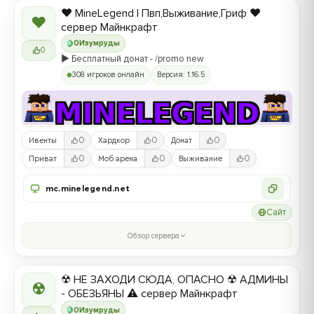
❤️ MineLegend | Пвп,Выживание,Гриф ❤️
❤
сервер Майнкрафт
0
Изумруды
0
▶️ Бесплатный донат - /promo new
308 игроков онлайн
Версия: 1.16.5
0
0
0
Ивенты
Хардкор
Донат
0
0
0
Приват
Моб арена
Выживание
mc.minelegend.net
Сайт
Обзор сервера
☢ НЕ ЗАХОДИ СЮДА, ОПАСНО ☢ АДМИНЫ
☢
- ОБЕЗЬЯНЫ ⚠ сервер Майнкрафт
0
Изумруды