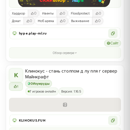
0
0
0
Хардкор
Ивенты
Floodprotect
0
0
0
Донат
Моб арена
Выживание
hype.play-ml.ru
Сайт
Обзор сервера
Клинокус - стань столпом д лу пля г сервер
К
Майнкрафт
0
Изумруды
1
7 игроков онлайн
Версия: 1.16.5
KLINOKUS.FUN