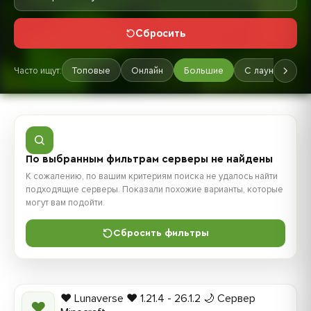
Сбросить
Часто ищут:
Топовые
Онлайн
Большие
С лаунчером
По выбранным фильтрам серверы не найдены
К сожалению, по вашим критериям поиска не удалось найти
подходящие серверы. Показали похожие варианты, которые
могут вам подойти.
Сбросить фильтры
❤️ Lunaverse ❤️ 1.21.4 - 26.1.2 🌙 Сервер
❤