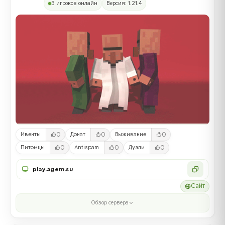
3 игроков онлайн
Версия: 1.21.4
0
0
0
Ивенты
Донат
Выживание
0
0
0
Питомцы
Antispam
Дуэли
play.agem.su
Сайт
Обзор сервера