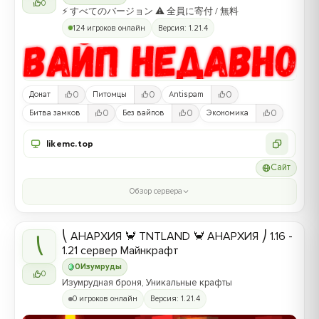
0
⚡ すべてのバージョン ⚠ 全員に寄付 / 無料
124 игроков онлайн
Версия: 1.21.4
0
0
0
Донат
Питомцы
Antispam
0
0
0
Битва замков
Без вайпов
Экономика
likemc.top
Сайт
Обзор сервера
⎝ АНАРХИЯ 🦀 TNTLAND 🦀 АНАРХИЯ ⎠ 1.16 -
⎝
1.21 сервер Майнкрафт
0
Изумруды
0
Изумрудная броня, Уникальные крафты
0 игроков онлайн
Версия: 1.21.4