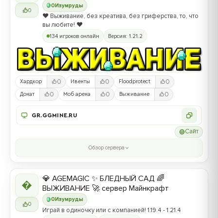
0
Изумруды
0
❤️ Выживание, без креатива, без гриферства, то, что
вы любите! ❤️
134 игроков онлайн
Версия: 1.21.2
0
0
0
Хардкор
Ивенты
Floodprotect
0
0
0
Донат
Моб арена
Выживание
GR.GGMINE.RU
Сайт
Обзор сервера
💎 AGEMAGIC ✨ БЛЕДНЫЙ САД 🌈

ВЫЖИВАНИЕ 🚀 сервер Майнкрафт
0
Изумруды
0
Играй в одиночку или с компанией! 1.19.4 - 1.21.4