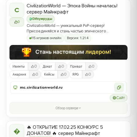
CivilizationWorld — Эпоха Войны началась!
C
сервер Майнкрафт
0
Изумруды
0
CivilizationWorld — уникальный PvP-сервер!
Присоединяйся и стань частью эпического
противостояния между Альвами и Йотунами!
115 игроков онлайн
Версия: 1.21.4
0
0
0
Ивенты
Донат
Приват
0
0
0
Анархия
Кейсы
RPG
mc.civilizationworld.ru
Сайт
Обзор сервера
🔥 ОТКРЫТИЕ 17.02.25 КОНКУРС 5

ДОНАТОВ! 🔥 сервер Майнкрафт