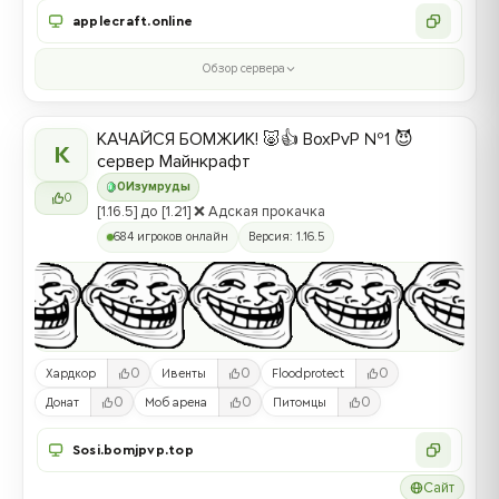
applecraft.online
Обзор сервера
КАЧАЙСЯ БОМЖИК! 🐷👍 BoxPvP №1 😈
К
сервер Майнкрафт
0
Изумруды
0
[1.16.5] до [1.21] ❌ Адская прокачка
684 игроков онлайн
Версия: 1.16.5
0
0
0
Хардкор
Ивенты
Floodprotect
0
0
0
Донат
Моб арена
Питомцы
Sosi.bomjpvp.top
Сайт