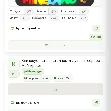
0
0
0
Хардкор
Ивенты
Floodprotect
0
0
0
Донат
Моб арена
Выживание
hype.play-ml.ru
Сайт
Обзор сервера
Клинокус - стань столпом д лу пля г сервер
К
Майнкрафт
0
Изумруды
1
43 игроков онлайн
Версия: 1.16.5
KLINOKUS.FUN