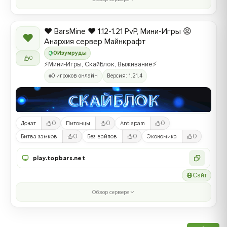
❤️ BarsMine ❤️ 1.12-1.21 PvP, Мини-Игры 😡
❤
Анархия сервер Майнкрафт
0
Изумруды
0
⚡Мини-Игры, СкайБлок, Выживание⚡
0 игроков онлайн
Версия: 1.21.4
0
0
0
Донат
Питомцы
Antispam
0
0
0
Битва замков
Без вайпов
Экономика
play.topbars.net
Сайт
Обзор сервера