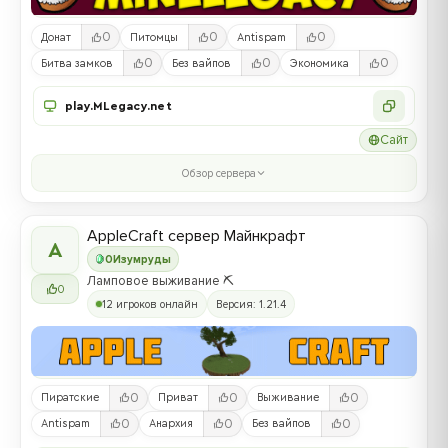
0
0
0
Донат
Питомцы
Antispam
0
0
0
Битва замков
Без вайпов
Экономика
play.MLegacy.net
Сайт
Обзор сервера
AppleCraft сервер Майнкрафт
A
0
Изумруды
Ламповое выживание ⛏️
0
12 игроков онлайн
Версия: 1.21.4
0
0
0
Пиратские
Приват
Выживание
0
0
0
Antispam
Анархия
Без вайпов