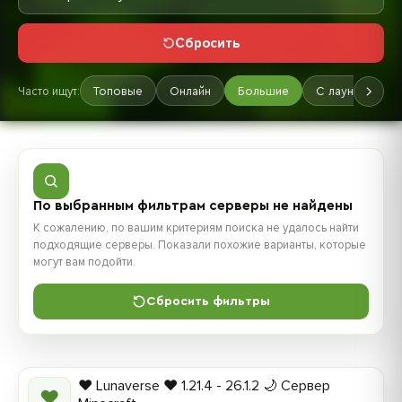
Сбросить
Часто ищут:
Топовые
Онлайн
Большие
С лаунчером
По выбранным фильтрам серверы не найдены
К сожалению, по вашим критериям поиска не удалось найти
подходящие серверы. Показали похожие варианты, которые
могут вам подойти.
Сбросить фильтры
❤️ Lunaverse ❤️ 1.21.4 - 26.1.2 🌙 Сервер
❤