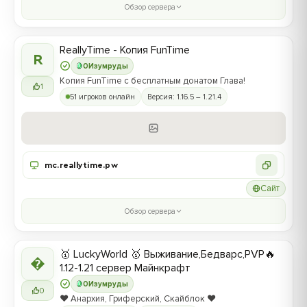
Обзор сервера
ReallyTime - Копия FunTime
R
0
Изумруды
Копия FunTime с бесплатным донатом Глава!
1
51 игроков онлайн
Версия: 1.16.5 – 1.21.4
mc.reallytime.pw
Сайт
Обзор сервера
🥇 LuckyWorld 🥇 Выживание,Бедварс,PVP🔥

1.12-1.21 сервер Майнкрафт
0
Изумруды
0
❤️ Анархия, Гриферский, Скайблок ❤️