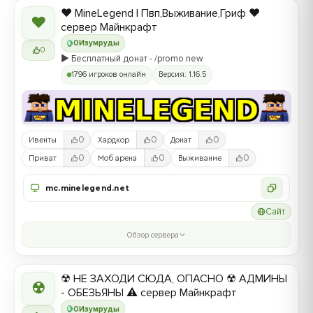
❤️ MineLegend | Пвп,Выживание,Гриф ❤️
❤
сервер Майнкрафт
0
Изумруды
0
▶️ Бесплатный донат - /promo new
1796 игроков онлайн
Версия: 1.16.5
0
0
0
Ивенты
Хардкор
Донат
0
0
0
Приват
Моб арена
Выживание
mc.minelegend.net
Сайт
Обзор сервера
☢ НЕ ЗАХОДИ СЮДА, ОПАСНО ☢ АДМИНЫ
☢
- ОБЕЗЬЯНЫ ⚠ сервер Майнкрафт
0
Изумруды