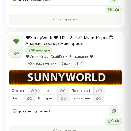
Сайт
Обзор сервера
❤️SunnyWorld❤️ 1.12-1.21 PvP, Мини-Игры 😡
❤
Анархия сервер Майнкрафт
0
Изумруды
0
❤️Мини-Игры, СкайБлок, Выживание❤️
0 игроков онлайн
Версия: 1.21.4
0
0
0
Хардкор
Ивенты
Floodprotect
0
0
0
Донат
Моб арена
Выживание
play.sunnymc.net
Сайт
Обзор сервера