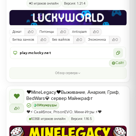
0 игроков онлайн
Версия: 1.21.4
0
0
0
Донат
Питомцы
Antispam
0
0
0
Битва замков
Без вайпов
Экономика
play.mclucky.net
Сайт
Обзор сервера
❤️MineLegacy❤️Выживание, Анархия, Гриф,
❤
BedWars💎 сервер Майнкрафт
0
Изумруды
0
❤️⚡️ СкайБлок, PrisonEVO, Мини-Игры ⚡️❤️
10368 игроков онлайн
Версия: 1.16.5