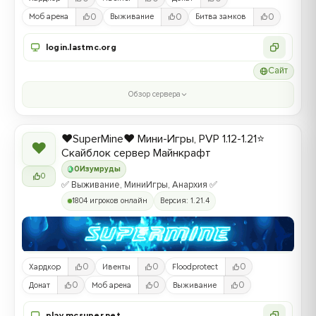
0
0
0
Моб арена
Выживание
Битва замков
login.lastmc.org
Сайт
Обзор сервера
❤️SuperMine❤️ Мини-Игры, PVP 1.12-1.21⭐
❤
Скайблок сервер Майнкрафт
0
Изумруды
0
✅ Выживание, МиниИгры, Анархия ✅
1804 игроков онлайн
Версия: 1.21.4
0
0
0
Хардкор
Ивенты
Floodprotect
0
0
0
Донат
Моб арена
Выживание
play.mcsuper.net