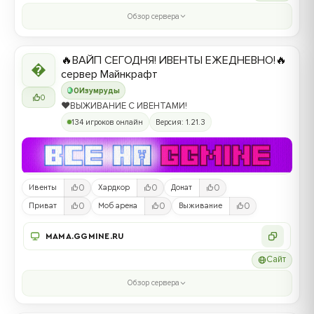
Обзор сервера
🔥ВАЙП СЕГОДНЯ! ИВЕНТЫ ЕЖЕДНЕВНО!🔥

сервер Майнкрафт
0
Изумруды
0
❤️ВЫЖИВАНИЕ С ИВЕНТАМИ!
134 игроков онлайн
Версия: 1.21.3
0
0
0
Ивенты
Хардкор
Донат
0
0
0
Приват
Моб арена
Выживание
MAMA.GGMINE.RU
Сайт
Обзор сервера