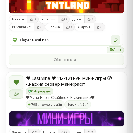
0
0
0
Ивенты
Хардкор
Донат
0
0
0
Выживание
Тюрьма
Анархия
play.tntland.net
Сайт
Обзор сервера
❤️ LastMine ❤️ 1.12-1.21 PvP, Мини-Игры 😡
❤
Анархия сервер Майнкрафт
0
Изумруды
0
❤️Мини-Игры, СкайБлок, Выживание❤️
1796 игроков онлайн
Версия: 1.21.4
0
0
0
Хардкор
Ивенты
Донат