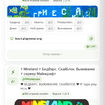
1804 игроков онлайн
Версия: 1.21.4
0
0
0
Хардкор
Ивенты
Floodprotect
0
0
0
Донат
Моб арена
Выживание
best.playmine.org
Сайт
Обзор сервера
⚡ Mineland ⚡ БедВарс, СкайБлок, Выживание
⚡
⚡ сервер Майнкрафт
0
Изумруды
1
❤️ БЕДВАРС, ВЫЖИВАНИЕ, СКАЙБЛОК ❤️ IP: hype.play-
ml.ru ❤️
386 игроков онлайн
Версия: 1.21.4