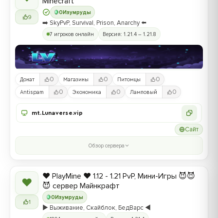
Minecraft
0
Изумруды
9
➡️ SkyPvP, Survival, Prison, Anarchy ⬅️
7 игроков онлайн
Версия: 1.21.4 – 1.21.8
0
0
0
Донат
Магазины
Питомцы
0
0
0
Antispam
Экономика
Ламповый
mt.Lunaverse.vip
Сайт
Обзор сервера
❤️ PlayMine ❤️ 1.12 - 1.21 PvP, Мини-Игры 😈😈
❤
😈 сервер Майнкрафт
0
Изумруды
1
▶️ Выживание, Скайблок, БедВарс ◀️