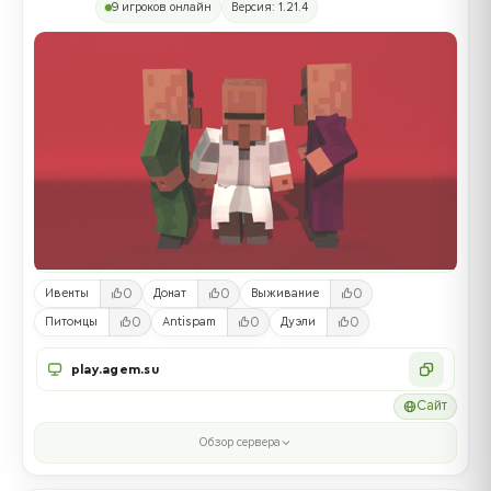
9 игроков онлайн
Версия: 1.21.4
0
0
0
Ивенты
Донат
Выживание
0
0
0
Питомцы
Antispam
Дуэли
play.agem.su
Сайт
Обзор сервера