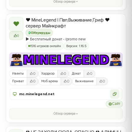
Обзор сервера
❤️ MineLegend | Пвп,Выживание,Гриф ❤️
❤
сервер Майнкрафт
0
Изумруды
0
▶️ Бесплатный донат - /promo new
1516 игроков онлайн
Версия: 1.16.5
0
0
0
Ивенты
Хардкор
Донат
0
0
0
Приват
Моб арена
Выживание
mc.minelegend.net
Сайт
Обзор сервера