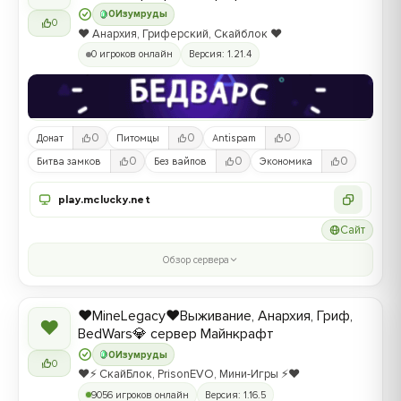
0
Изумруды
0
❤️ Анархия, Гриферский, Скайблок ❤️
0 игроков онлайн
Версия: 1.21.4
0
0
0
Донат
Питомцы
Antispam
0
0
0
Битва замков
Без вайпов
Экономика
play.mclucky.net
Сайт
Обзор сервера
❤️MineLegacy❤️Выживание, Анархия, Гриф,
❤
BedWars💎 сервер Майнкрафт
0
Изумруды
0
❤️⚡️ СкайБлок, PrisonEVO, Мини-Игры ⚡️❤️
9056 игроков онлайн
Версия: 1.16.5