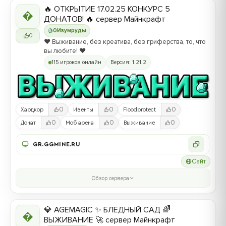
🔥 ОТКРЫТИЕ 17.02.25 КОНКУРС 5

ДОНАТОВ! 🔥 сервер Майнкрафт
0
Изумруды
0
❤️ Выживание, без креатива, без гриферства, то, что
вы любите! ❤️
115 игроков онлайн
Версия: 1.21.2
0
0
0
Хардкор
Ивенты
Floodprotect
0
0
0
Донат
Моб арена
Выживание
GR.GGMINE.RU
Сайт
Обзор сервера
💎 AGEMAGIC ✨ БЛЕДНЫЙ САД 🌈

ВЫЖИВАНИЕ 🚀 сервер Майнкрафт