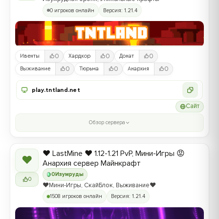
0 игроков онлайн
Версия: 1.21.4
0
0
0
Ивенты
Хардкор
Донат
0
0
0
Выживание
Тюрьма
Анархия
play.tntland.net
Сайт
Обзор сервера
❤️ LastMine ❤️ 1.12-1.21 PvP, Мини-Игры 😡
❤
Анархия сервер Майнкрафт
0
Изумруды
0
❤️Мини-Игры, СкайБлок, Выживание❤️
1508 игроков онлайн
Версия: 1.21.4