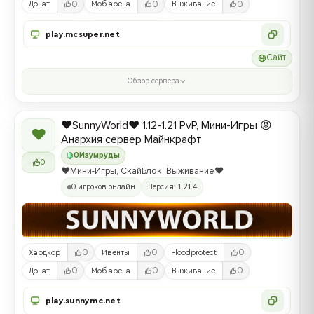
0
0
0
Донат
Моб арена
Выживание
play.mcsuper.net
Сайт
Обзор сервера
❤️SunnyWorld❤️ 1.12-1.21 PvP, Мини-Игры 😡
❤
Анархия сервер Майнкрафт
0
Изумруды
0
❤️Мини-Игры, СкайБлок, Выживание❤️
0 игроков онлайн
Версия: 1.21.4
0
0
0
Хардкор
Ивенты
Floodprotect
0
0
0
Донат
Моб арена
Выживание
play.sunnymc.net