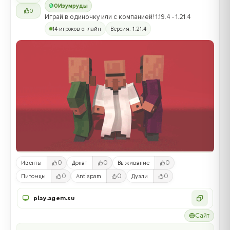
0
Изумруды
0
Играй в одиночку или с компанией! 1.19.4 - 1.21.4
14 игроков онлайн
Версия: 1.21.4
0
0
0
Ивенты
Донат
Выживание
0
0
0
Питомцы
Antispam
Дуэли
play.agem.su
Сайт