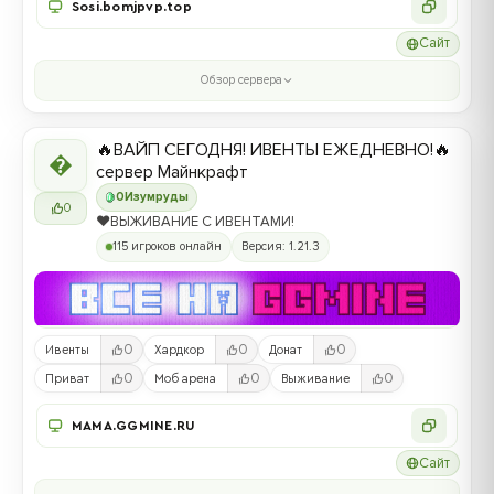
Sosi.bomjpvp.top
Сайт
Обзор сервера
🔥ВАЙП СЕГОДНЯ! ИВЕНТЫ ЕЖЕДНЕВНО!🔥

сервер Майнкрафт
0
Изумруды
0
❤️ВЫЖИВАНИЕ С ИВЕНТАМИ!
115 игроков онлайн
Версия: 1.21.3
0
0
0
Ивенты
Хардкор
Донат
0
0
0
Приват
Моб арена
Выживание
MAMA.GGMINE.RU
Сайт