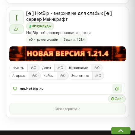
[🔥] HotBip - анархия не для слабых [🔥]
[
сервер Майнкрафт
0
Изумруды
0
HotBip - сбалансированная анархия
0 игроков онлайн
Версия: 1.21.4
0
0
0
Ивенты
Донат
Выживание
0
0
0
Анархия
Кейсы
Экономика
mc.hotbip.ru
Сайт
Обзор сервера