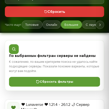
Сбросить
Часто ищут:
Топовые
Онлайн
Большие
С лаунчером
По выбранным фильтрам серверы не найдены
К сожалению, по вашим критериям поиска не удалось найти
подходящие серверы. Показали похожие варианты, которые
могут вам подойти.
Сбросить фильтры
❤️ Lunaverse ❤️ 1.21.4 - 26.1.2 🌙 Сервер
❤