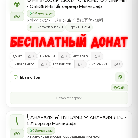
☢ НЕ ЗАХОДИ СЮДА, ОПАСНО ☢ АДМИНЫ
☢
- ОБЕЗЬЯНЫ ⚠ сервер Майнкрафт
0
Изумруды
0
⚡ すべてのバージョン ⚠ 全員に寄付 / 無料
138 игроков онлайн
Версия: 1.21.4
0
0
0
Донат
Питомцы
Antispam
0
0
0
Битва замков
Без вайпов
Экономика
likemc.top
Сайт
Обзор сервера
⎝ АНАРХИЯ 🦀 TNTLAND 🦀 АНАРХИЯ ⎠ 1.16 -
⎝
1.21 сервер Майнкрафт
0
Изумруды
0
Изумрудная броня, Уникальные крафты