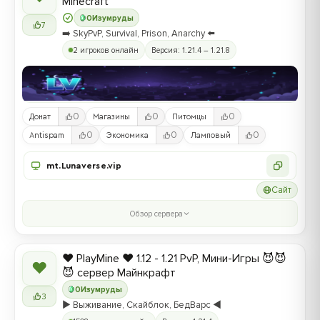
Minecraft
0
Изумруды
7
➡️ SkyPvP, Survival, Prison, Anarchy ⬅️
2 игроков онлайн
Версия: 1.21.4 – 1.21.8
0
0
0
Донат
Магазины
Питомцы
0
0
0
Antispam
Экономика
Ламповый
mt.Lunaverse.vip
Сайт
Обзор сервера
❤️ PlayMine ❤️ 1.12 - 1.21 PvP, Мини-Игры 😈😈
❤
😈 сервер Майнкрафт
0
Изумруды
3
▶️ Выживание, Скайблок, БедВарс ◀️