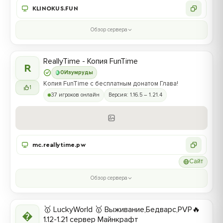
KLINOKUS.FUN
Обзор сервера
ReallyTime - Копия FunTime
R
0
Изумруды
Копия FunTime с бесплатным донатом Глава!
1
37 игроков онлайн
Версия: 1.16.5 – 1.21.4
mc.reallytime.pw
Сайт
Обзор сервера
🥇 LuckyWorld 🥇 Выживание,Бедварс,PVP🔥

1.12-1.21 сервер Майнкрафт