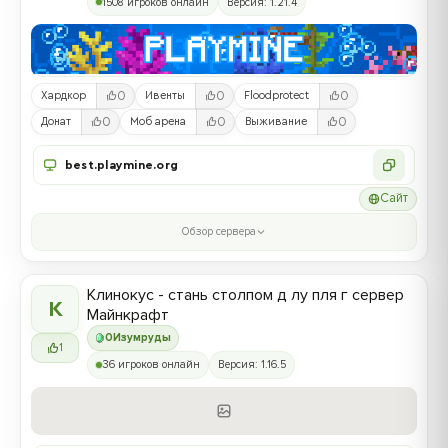
1508 игроков онлайн
Версия: 1.21.4
0
0
0
Хардкор
Ивенты
Floodprotect
0
0
0
Донат
Моб арена
Выживание
best.playmine.org
Сайт
Обзор сервера
Клинокус - стань столпом д лу пля г сервер
К
Майнкрафт
0
Изумруды
1
36 игроков онлайн
Версия: 1.16.5