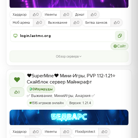
0
0
0
Хардкор
Ивенты
Донат
0
0
0
Моб арена
Выживание
Битва замков
login.lastmc.org
Сайт
Обзор сервера
❤️SuperMine❤️ Мини-Игры, PVP 1.12-1.21⭐
❤
Скайблок сервер Майнкрафт
0
Изумруды
0
✅ Выживание, МиниИгры, Анархия ✅
1516 игроков онлайн
Версия: 1.21.4
0
0
0
Хардкор
Ивенты
Floodprotect