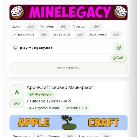
0
0
0
Донат
Питомцы
Antispam
0
0
0
Битва замков
Без вайпов
Экономика
play.MLegacy.net
Сайт
Обзор сервера
AppleCraft сервер Майнкрафт
A
0
Изумруды
Ламповое выживание ⛏️
0
14 игроков онлайн
Версия: 1.21.4
0
0
0
Пиратские
Приват
Выживание