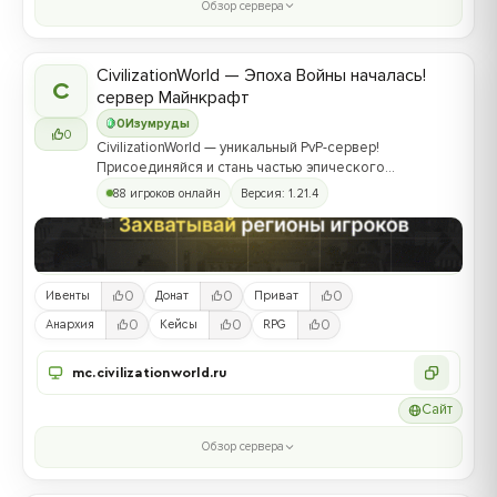
Обзор сервера
CivilizationWorld — Эпоха Войны началась!
C
сервер Майнкрафт
0
Изумруды
0
CivilizationWorld — уникальный PvP-сервер!
Присоединяйся и стань частью эпического
противостояния между Альвами и Йотунами!
88 игроков онлайн
Версия: 1.21.4
0
0
0
Ивенты
Донат
Приват
0
0
0
Анархия
Кейсы
RPG
mc.civilizationworld.ru
Сайт
Обзор сервера