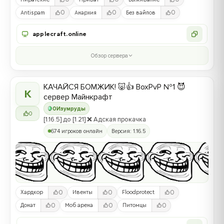
0
0
0
Antispam
Анархия
Без вайпов
applecraft.online
Обзор сервера
КАЧАЙСЯ БОМЖИК! 🐷👍 BoxPvP №1 😈
К
сервер Майнкрафт
0
Изумруды
0
[1.16.5] до [1.21] ❌ Адская прокачка
674 игроков онлайн
Версия: 1.16.5
0
0
0
Хардкор
Ивенты
Floodprotect
0
0
0
Донат
Моб арена
Питомцы