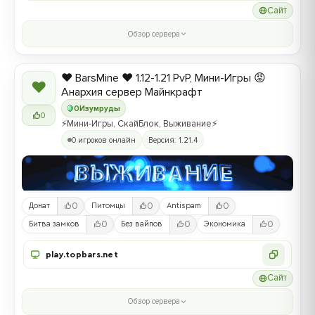
Сайт
Обзор сервера
❤️ BarsMine ❤️ 1.12-1.21 PvP, Мини-Игры 😡
❤
Анархия сервер Майнкрафт
0
Изумруды
0
⚡Мини-Игры, СкайБлок, Выживание⚡
0 игроков онлайн
Версия: 1.21.4
0
0
0
Донат
Питомцы
Antispam
0
0
0
Битва замков
Без вайпов
Экономика
play.topbars.net
Сайт
Обзор сервера