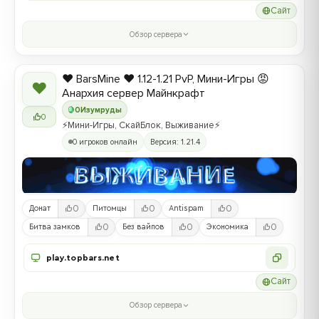
Сайт
Обзор сервера
❤️ BarsMine ❤️ 1.12-1.21 PvP, Мини-Игры 😡
❤
Анархия сервер Майнкрафт
0
Изумруды
0
⚡Мини-Игры, СкайБлок, Выживание⚡
0 игроков онлайн
Версия: 1.21.4
0
0
0
Донат
Питомцы
Antispam
0
0
0
Битва замков
Без вайпов
Экономика
play.topbars.net
Сайт
Обзор сервера