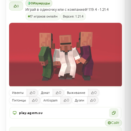
0
Изумруды
0
Играй в одиночку или с компанией! 1.19.4 - 1.21.4
17 игроков онлайн
Версия: 1.21.4
0
0
0
Ивенты
Донат
Выживание
0
0
0
Питомцы
Antispam
Дуэли
play.agem.su
Сайт