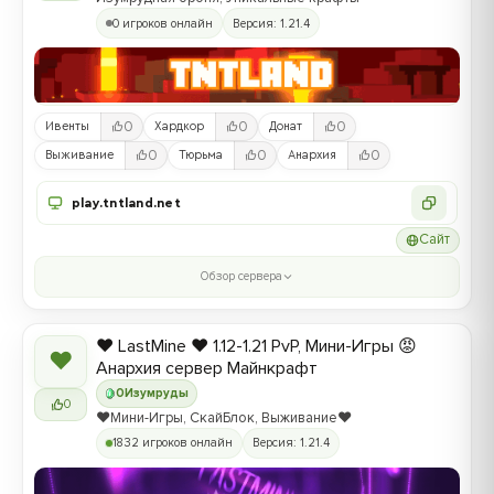
0 игроков онлайн
Версия: 1.21.4
0
0
0
Ивенты
Хардкор
Донат
0
0
0
Выживание
Тюрьма
Анархия
play.tntland.net
Сайт
Обзор сервера
❤️ LastMine ❤️ 1.12-1.21 PvP, Мини-Игры 😡
❤
Анархия сервер Майнкрафт
0
Изумруды
0
❤️Мини-Игры, СкайБлок, Выживание❤️
1832 игроков онлайн
Версия: 1.21.4