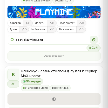
1848 игроков онлайн
Версия: 1.21.4
0
0
0
Хардкор
Ивенты
Floodprotect
0
0
0
Донат
Моб арена
Выживание
best.playmine.org
Сайт
Обзор сервера
Клинокус - стань столпом д лу пля г сервер
К
Майнкрафт
0
Изумруды
1
31 игроков онлайн
Версия: 1.16.5