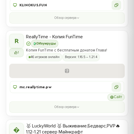
KLINOKUS.FUN
Обзор сервера
ReallyTime - Копия FunTime
R
0
Изумруды
Копия FunTime с бесплатным донатом Глава!
1
46 игроков онлайн
Версия: 1.16.5 – 1.21.4
mc.reallytime.pw
Сайт
Обзор сервера
🥇 LuckyWorld 🥇 Выживание,Бедварс,PVP🔥

1.12-1.21 сервер Майнкрафт