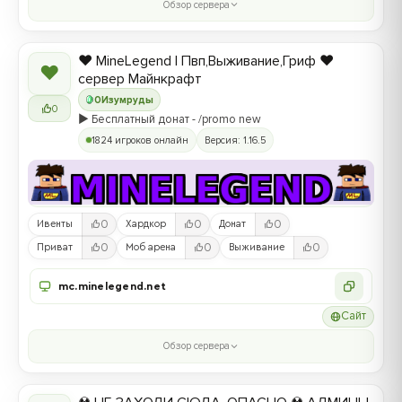
Обзор сервера
❤️ MineLegend | Пвп,Выживание,Гриф ❤️
❤
сервер Майнкрафт
0
Изумруды
0
▶️ Бесплатный донат - /promo new
1824 игроков онлайн
Версия: 1.16.5
0
0
0
Ивенты
Хардкор
Донат
0
0
0
Приват
Моб арена
Выживание
mc.minelegend.net
Сайт
Обзор сервера