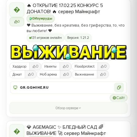
🔥 ОТКРЫТИЕ 17.02.25 КОНКУРС 5

ДОНАТОВ! 🔥 сервер Майнкрафт
0
Изумруды
0
❤️ Выживание, без креатива, без гриферства, то, что
вы любите! ❤️
131 игроков онлайн
Версия: 1.21.2
0
0
0
Хардкор
Ивенты
Floodprotect
0
0
0
Донат
Моб арена
Выживание
GR.GGMINE.RU
Сайт
Обзор сервера
💎 AGEMAGIC ✨ БЛЕДНЫЙ САД 🌈

ВЫЖИВАНИЕ 🚀 сервер Майнкрафт