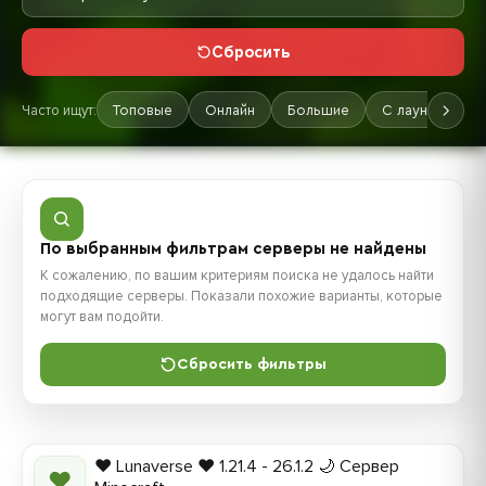
Сбросить
Часто ищут:
Топовые
Онлайн
Большие
С лаунчером
По выбранным фильтрам серверы не найдены
К сожалению, по вашим критериям поиска не удалось найти
подходящие серверы. Показали похожие варианты, которые
могут вам подойти.
Сбросить фильтры
❤️ Lunaverse ❤️ 1.21.4 - 26.1.2 🌙 Сервер
❤