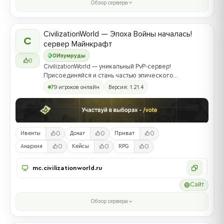
Обзор сервера
CivilizationWorld — Эпоха Войны началась!
C
сервер Майнкрафт
0
Изумруды
0
CivilizationWorld — уникальный PvP-сервер!
Присоединяйся и стань частью эпического
противостояния между Альвами и Йотунами!
79 игроков онлайн
Версия: 1.21.4
0
0
0
Ивенты
Донат
Приват
0
0
0
Анархия
Кейсы
RPG
mc.civilizationworld.ru
Сайт
Обзор сервера