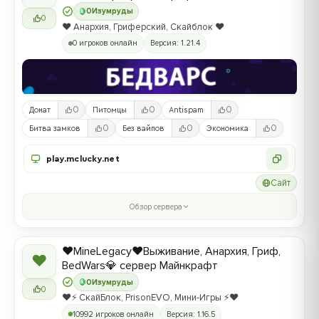
0
Изумруды
0
❤️ Анархия, Гриферский, Скайблок ❤️
0 игроков онлайн
Версия: 1.21.4
0
0
0
Донат
Питомцы
Antispam
0
0
0
Битва замков
Без вайпов
Экономика
play.mclucky.net
Сайт
Обзор сервера
❤️MineLegacy❤️Выживание, Анархия, Гриф,
❤
BedWars💎 сервер Майнкрафт
0
Изумруды
0
❤️⚡️ СкайБлок, PrisonEVO, Мини-Игры ⚡️❤️
10992 игроков онлайн
Версия: 1.16.5