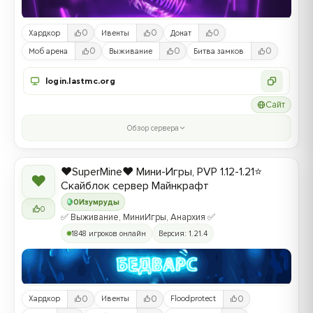
0
0
0
Хардкор
Ивенты
Донат
0
0
0
Моб арена
Выживание
Битва замков
login.lastmc.org
Сайт
Обзор сервера
❤️SuperMine❤️ Мини-Игры, PVP 1.12-1.21⭐
❤
Скайблок сервер Майнкрафт
0
Изумруды
0
✅ Выживание, МиниИгры, Анархия ✅
1848 игроков онлайн
Версия: 1.21.4
0
0
0
Хардкор
Ивенты
Floodprotect