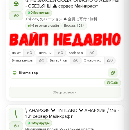
☢ НЕ ЗАХОДИ СЮДА, ОПАСНО ☢ АДМИНЫ
☢
- ОБЕЗЬЯНЫ ⚠ сервер Майнкрафт
0
Изумруды
0
⚡ すべてのバージョン ⚠ 全員に寄付 / 無料
146 игроков онлайн
Версия: 1.21.4
0
0
0
Донат
Питомцы
Antispam
0
0
0
Битва замков
Без вайпов
Экономика
likemc.top
Сайт
Обзор сервера
⎝ АНАРХИЯ 🦀 TNTLAND 🦀 АНАРХИЯ ⎠ 1.16 -
⎝
1.21 сервер Майнкрафт
0
Изумруды
0
Изумрудная броня, Уникальные крафты