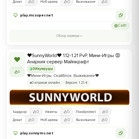
0
0
0
Донат
Моб арена
Выживание
play.mcsuper.net
Сайт
Обзор сервера
❤️SunnyWorld❤️ 1.12-1.21 PvP, Мини-Игры 😡
❤
Анархия сервер Майнкрафт
0
Изумруды
0
❤️Мини-Игры, СкайБлок, Выживание❤️
0 игроков онлайн
Версия: 1.21.4
0
0
0
Хардкор
Ивенты
Floodprotect
0
0
0
Донат
Моб арена
Выживание
play.sunnymc.net