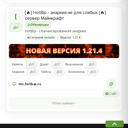
[🔥] HotBip - анархия не для слабых [🔥]
[
сервер Майнкрафт
0
Изумруды
0
HotBip - сбалансированная анархия
0 игроков онлайн
Версия: 1.21.4
0
0
0
Ивенты
Донат
Выживание
0
0
0
Анархия
Кейсы
Экономика
mc.hotbip.ru
Сайт
Обзор сервера