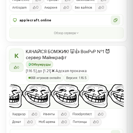
0
0
0
Antispam
Анархия
Без вайпов
applecraft.online
Обзор сервера
КАЧАЙСЯ БОМЖИК! 🐷👍 BoxPvP №1 😈
К
сервер Майнкрафт
0
Изумруды
0
[1.16.5] до [1.21] ❌ Адская прокачка
668 игроков онлайн
Версия: 1.16.5
0
0
0
Хардкор
Ивенты
Floodprotect
0
0
0
Донат
Моб арена
Питомцы