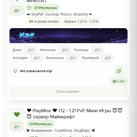
Minecraft
0
Изумруды
8
➡️ SkyPvP, Survival, Prison, Anarchy ⬅️
4 игроков онлайн
Версия: 1.21.4 – 1.21.8
0
0
0
Донат
Магазины
Питомцы
0
0
0
Antispam
Экономика
Ламповый
mt.Lunaverse.vip
Сайт
Обзор сервера
❤️ PlayMine ❤️ 1.12 - 1.21 PvP, Мини-Игры 😈😈
❤
😈 сервер Майнкрафт
0
Изумруды
3
▶️ Выживание, Скайблок, БедВарс ◀️