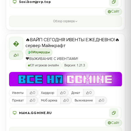
Sosi.bomjpvp.top
Сайт
Обзор сервера
🔥ВАЙП СЕГОДНЯ! ИВЕНТЫ ЕЖЕДНЕВНО!🔥

сервер Майнкрафт
0
Изумруды
0
❤️ВЫЖИВАНИЕ С ИВЕНТАМИ!
131 игроков онлайн
Версия: 1.21.3
0
0
0
Ивенты
Хардкор
Донат
0
0
0
Приват
Моб арена
Выживание
MAMA.GGMINE.RU
Сайт