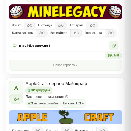
0
0
0
Донат
Питомцы
Antispam
0
0
0
Битва замков
Без вайпов
Экономика
play.MLegacy.net
Сайт
Обзор сервера
AppleCraft сервер Майнкрафт
A
0
Изумруды
Ламповое выживание ⛏️
0
21 игроков онлайн
Версия: 1.21.4
0
0
0
Пиратские
Приват
Выживание