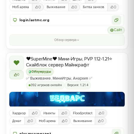
0
0
0
Моб арена
Выживание
Битва замков
login.lastmc.org
Сайт
Обзор сервера
❤️SuperMine❤️ Мини-Игры, PVP 1.12-1.21⭐
❤
Скайблок сервер Майнкрафт
0
Изумруды
0
✅ Выживание, МиниИгры, Анархия ✅
392 игроков онлайн
Версия: 1.21.4
0
0
0
Хардкор
Ивенты
Floodprotect
0
0
0
Донат
Моб арена
Выживание
play.mcsuper.net