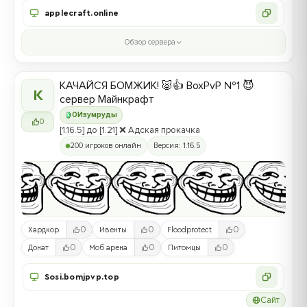
applecraft.online
Обзор сервера
КАЧАЙСЯ БОМЖИК! 🐷👍 BoxPvP №1 😈
К
сервер Майнкрафт
0
Изумруды
0
[1.16.5] до [1.21] ❌ Адская прокачка
200 игроков онлайн
Версия: 1.16.5
0
0
0
Хардкор
Ивенты
Floodprotect
0
0
0
Донат
Моб арена
Питомцы
Sosi.bomjpvp.top
Сайт