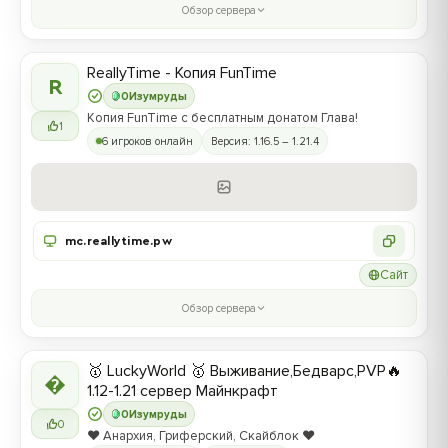
Обзор сервера
ReallyTime - Копия FunTime
R
0
Изумруды
Копия FunTime с бесплатным донатом Глава!
1
6 игроков онлайн
Версия: 1.16.5 – 1.21.4
mc.reallytime.pw
Сайт
Обзор сервера
🥇 LuckyWorld 🥇 Выживание,Бедварс,PVP🔥

1.12-1.21 сервер Майнкрафт
0
Изумруды
0
❤️ Анархия, Гриферский, Скайблок ❤️