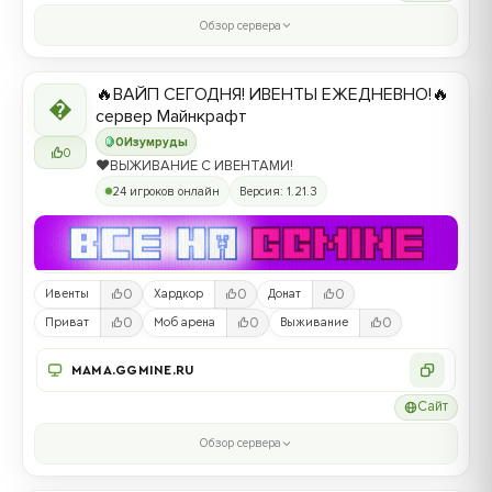
Обзор сервера
🔥ВАЙП СЕГОДНЯ! ИВЕНТЫ ЕЖЕДНЕВНО!🔥

сервер Майнкрафт
0
Изумруды
0
❤️ВЫЖИВАНИЕ С ИВЕНТАМИ!
24 игроков онлайн
Версия: 1.21.3
0
0
0
Ивенты
Хардкор
Донат
0
0
0
Приват
Моб арена
Выживание
MAMA.GGMINE.RU
Сайт
Обзор сервера