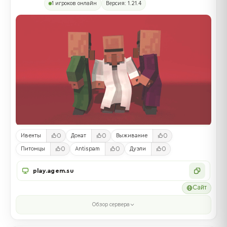
1 игроков онлайн
Версия: 1.21.4
0
0
0
Ивенты
Донат
Выживание
0
0
0
Питомцы
Antispam
Дуэли
play.agem.su
Сайт
Обзор сервера