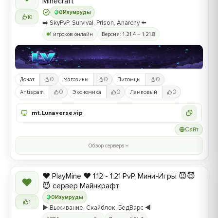
Minecraft
0
Изумруды
10
➡️ SkyPvP, Survival, Prison, Anarchy ⬅️
1 игроков онлайн
Версия: 1.21.4 – 1.21.8
0
0
0
Донат
Магазины
Питомцы
0
0
0
Antispam
Экономика
Ламповый
mt.Lunaverse.vip
Сайт
Обзор сервера
❤️ PlayMine ❤️ 1.12 - 1.21 PvP, Мини-Игры 😈😈
❤
😈 сервер Майнкрафт
0
Изумруды
1
▶️ Выживание, Скайблок, БедВарс ◀️