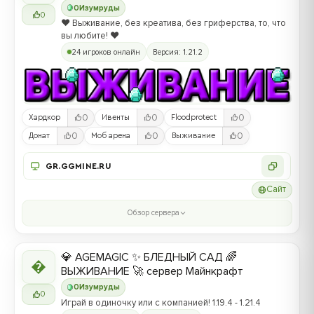
0
Изумруды
0
❤️ Выживание, без креатива, без гриферства, то, что
вы любите! ❤️
24 игроков онлайн
Версия: 1.21.2
0
0
0
Хардкор
Ивенты
Floodprotect
0
0
0
Донат
Моб арена
Выживание
GR.GGMINE.RU
Сайт
Обзор сервера
💎 AGEMAGIC ✨ БЛЕДНЫЙ САД 🌈

ВЫЖИВАНИЕ 🚀 сервер Майнкрафт
0
Изумруды
0
Играй в одиночку или с компанией! 1.19.4 - 1.21.4