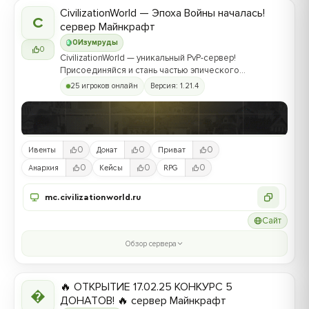
CivilizationWorld — Эпоха Войны началась!
C
сервер Майнкрафт
0
Изумруды
0
CivilizationWorld — уникальный PvP-сервер!
Присоединяйся и стань частью эпического
противостояния между Альвами и Йотунами!
25 игроков онлайн
Версия: 1.21.4
0
0
0
Ивенты
Донат
Приват
0
0
0
Анархия
Кейсы
RPG
mc.civilizationworld.ru
Сайт
Обзор сервера
🔥 ОТКРЫТИЕ 17.02.25 КОНКУРС 5

ДОНАТОВ! 🔥 сервер Майнкрафт