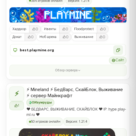
384 игроков онлайн
Версия: 1.21.4
0
0
0
Хардкор
Ивенты
Floodprotect
0
0
0
Донат
Моб арена
Выживание
best.playmine.org
Сайт
Обзор сервера
⚡ Mineland ⚡ БедВарс, СкайБлок, Выживание
⚡
⚡ сервер Майнкрафт
0
Изумруды
1
❤️ БЕДВАРС, ВЫЖИВАНИЕ, СКАЙБЛОК ❤️ IP: hype.play-
ml.ru ❤️
50 игроков онлайн
Версия: 1.21.4