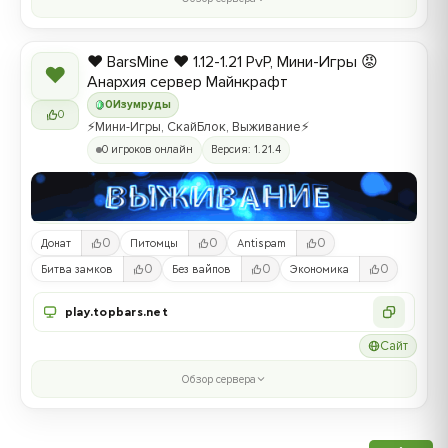
❤️ BarsMine ❤️ 1.12-1.21 PvP, Мини-Игры 😡
❤
Анархия сервер Майнкрафт
0
Изумруды
0
⚡Мини-Игры, СкайБлок, Выживание⚡
0 игроков онлайн
Версия: 1.21.4
0
0
0
Донат
Питомцы
Antispam
0
0
0
Битва замков
Без вайпов
Экономика
play.topbars.net
Сайт
Обзор сервера