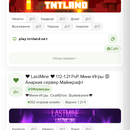
0
0
0
Ивенты
Хардкор
Донат
0
0
0
Выживание
Тюрьма
Анархия
play.tntland.net
Сайт
Обзор сервера
❤️ LastMine ❤️ 1.12-1.21 PvP, Мини-Игры 😡
❤
Анархия сервер Майнкрафт
0
Изумруды
0
❤️Мини-Игры, СкайБлок, Выживание❤️
392 игроков онлайн
Версия: 1.21.4
0
0
0
Хардкор
Ивенты
Донат