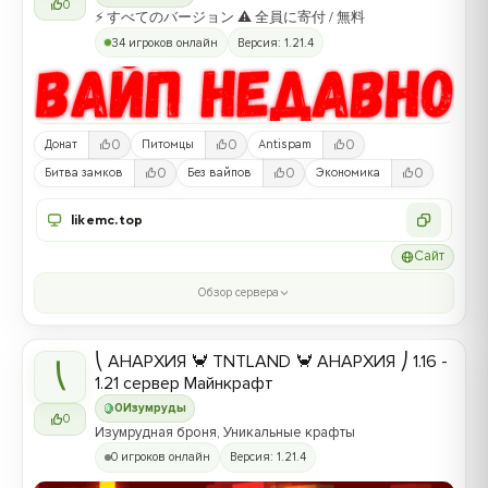
0
⚡ すべてのバージョン ⚠ 全員に寄付 / 無料
34 игроков онлайн
Версия: 1.21.4
0
0
0
Донат
Питомцы
Antispam
0
0
0
Битва замков
Без вайпов
Экономика
likemc.top
Сайт
Обзор сервера
⎝ АНАРХИЯ 🦀 TNTLAND 🦀 АНАРХИЯ ⎠ 1.16 -
⎝
1.21 сервер Майнкрафт
0
Изумруды
0
Изумрудная броня, Уникальные крафты
0 игроков онлайн
Версия: 1.21.4