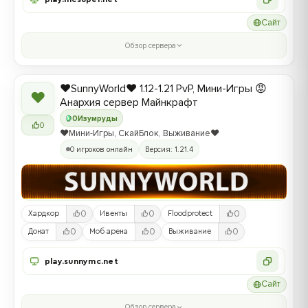
Сайт
Обзор сервера
❤️SunnyWorld❤️ 1.12-1.21 PvP, Мини-Игры 😡
❤
Анархия сервер Майнкрафт
0
Изумруды
0
❤️Мини-Игры, СкайБлок, Выживание❤️
0 игроков онлайн
Версия: 1.21.4
0
0
0
Хардкор
Ивенты
Floodprotect
0
0
0
Донат
Моб арена
Выживание
play.sunnymc.net
Сайт
Обзор сервера