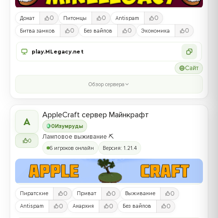
0
0
0
Донат
Питомцы
Antispam
0
0
0
Битва замков
Без вайпов
Экономика
play.MLegacy.net
Сайт
Обзор сервера
AppleCraft сервер Майнкрафт
A
0
Изумруды
Ламповое выживание ⛏️
0
6 игроков онлайн
Версия: 1.21.4
0
0
0
Пиратские
Приват
Выживание
0
0
0
Antispam
Анархия
Без вайпов