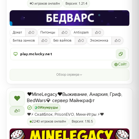
0 игроков онлайн
Версия: 1.21.4
0
0
0
Донат
Питомцы
Antispam
0
0
0
Битва замков
Без вайпов
Экономика
play.mclucky.net
Сайт
Обзор сервера
❤️MineLegacy❤️Выживание, Анархия, Гриф,
❤
BedWars💎 сервер Майнкрафт
0
Изумруды
0
❤️⚡️ СкайБлок, PrisonEVO, Мини-Игры ⚡️❤️
2240 игроков онлайн
Версия: 1.16.5