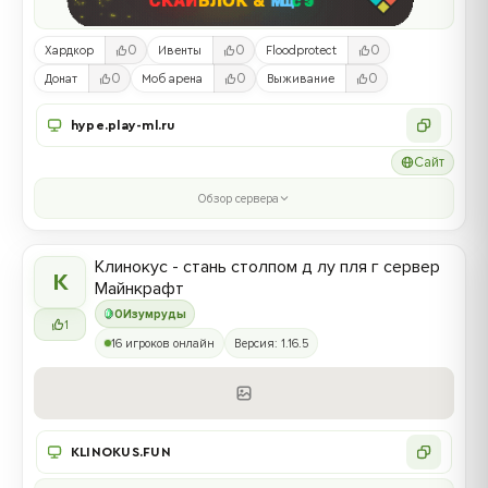
0
0
0
Хардкор
Ивенты
Floodprotect
0
0
0
Донат
Моб арена
Выживание
hype.play-ml.ru
Сайт
Обзор сервера
Клинокус - стань столпом д лу пля г сервер
К
Майнкрафт
0
Изумруды
1
16 игроков онлайн
Версия: 1.16.5
KLINOKUS.FUN