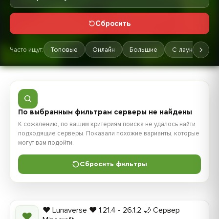
Сбросить
Часто ищут:
Топовые
Онлайн
Большие
С лаунчером
По выбранным фильтрам серверы не найдены
К сожалению, по вашим критериям поиска не удалось найти
подходящие серверы. Показали похожие варианты, которые
могут вам подойти.
Сбросить фильтры
❤️ Lunaverse ❤️ 1.21.4 - 26.1.2 🌙 Сервер
❤