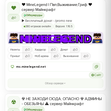
❤️ MineLegend | Пвп,Выживание,Гриф ❤️
❤
сервер Майнкрафт
0
Изумруды
0
▶️ Бесплатный донат - /promo new
380 игроков онлайн
Версия: 1.16.5
0
0
0
Ивенты
Хардкор
Донат
0
0
0
Приват
Моб арена
Выживание
mc.minelegend.net
Сайт
Обзор сервера
☢ НЕ ЗАХОДИ СЮДА, ОПАСНО ☢ АДМИНЫ
☢
- ОБЕЗЬЯНЫ ⚠ сервер Майнкрафт
0
Изумруды