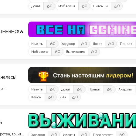
0
0
0
Донат
Моб арена
Питомцы
ДНЕВНО!🔥
0
0
0
Ивенты
Хардкор
Донат
Приват
0
0
Моб арена
Выживание
ачалась!
р!
0
0
0
Ивенты
Донат
Приват
Анархия
ого
0
0
Кейсы
RPG
ами!
5
ства, то, что
0
0
0
Хардкор
Ивенты
Floodprotect