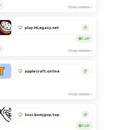
0
Обзор сервера
play.MLegacy.net
Сайт
0
Обзор сервера
applecraft.online
Обзор сервера
Sosi.bomjpvp.top
Сайт