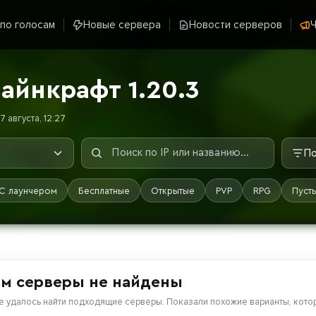
 по голосам
Новые сервера
Новости серверов
Ч
айнкрафт 1.20.3
 августа, 12:27
По
С лаунчером
Бесплатные
Открытые
PVP
RPG
Пуст
м серверы не найдены
е удалось найти подходящие серверы. Показали похожие варианты, котор