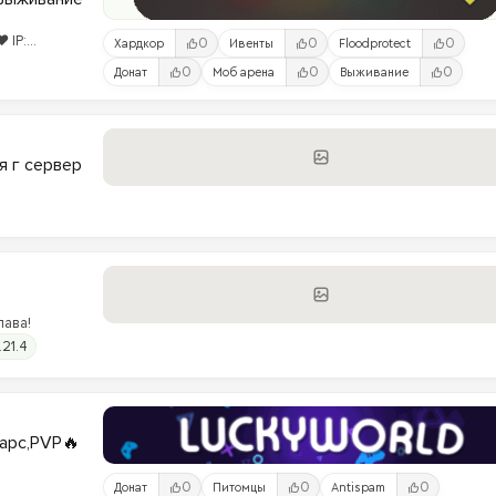
 IP:
0
0
0
Хардкор
Ивенты
Floodprotect
0
0
0
Донат
Моб арена
Выживание
я г сервер
лава!
.21.4
варс,PVP🔥
0
0
0
Донат
Питомцы
Antispam