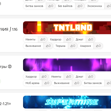
料
0
0
Битва замков
Без вайпов
Экономика
ИЯ ⎠ 1.16
0
0
0
Ивенты
Хардкор
Донат
0
0
0
Выживание
Тюрьма
Анархия
Игры 😡
0
0
0
Хардкор
Ивенты
Донат
0
0
Моб арена
Выживание
Битва замков
2-1.21⭐