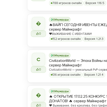
788 игроков онлайн
Версия: 1.16.5
0
Изумруды

🔥ВАЙП СЕГОДНЯ! ИВЕНТЫ ЕЖЕ
сервер Майнкрафт
0
❤️ВЫЖИВАНИЕ С ИВЕНТАМИ!
152 игроков онлайн
Версия: 1.21.3
0
Изумруды
C
CivilizationWorld — Эпоха Войны н
сервер Майнкрафт
0
CivilizationWorld — уникальный PvP-серве
Присоединяйся и стань частью эпическ
136 игроков онлайн
Версия: 1.21.4
противостояния между Альвами и Йотун
0
Изумруды

🔥 ОТКРЫТИЕ 17.02.25 КОНКУРС 
ДОНАТОВ! 🔥 сервер Майнкрафт
0
❤️ Выживание, без креатива, без грифер