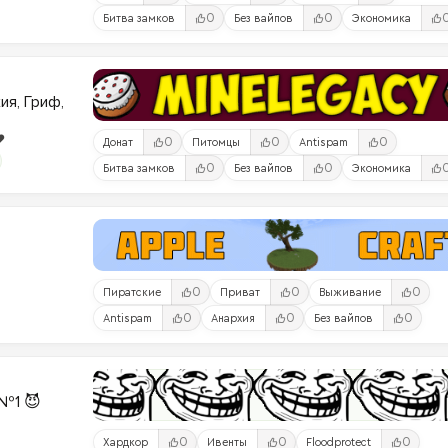
0
0
Битва замков
Без вайпов
Экономика
ия, Гриф,
️
0
0
0
Донат
Питомцы
Antispam
0
0
Битва замков
Без вайпов
Экономика
0
0
0
Пиратские
Приват
Выживание
0
0
0
Antispam
Анархия
Без вайпов
№1 😈
0
0
0
Хардкор
Ивенты
Floodprotect