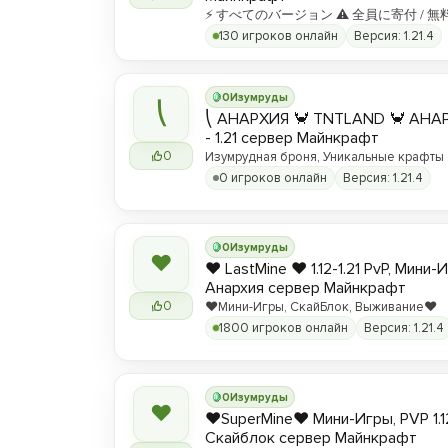
⚡ すべてのバージョン ⚠ 全員に寄付 / 無
130 игроков онлайн
Версия: 1.21.4
0
Изумруды
⎝
⎝ АНАРХИЯ 🦀 TNTLAND 🦀 АНАРХ
- 1.21 сервер Майнкрафт
0
Изумрудная броня, Уникальные крафты
0 игроков онлайн
Версия: 1.21.4
0
Изумруды
❤
❤️ LastMine ❤️ 1.12-1.21 PvP, Мини-
Анархия сервер Майнкрафт
0
❤️Мини-Игры, СкайБлок, Выживание❤️
1800 игроков онлайн
Версия: 1.21.4
0
Изумруды
❤
❤️SuperMine❤️ Мини-Игры, PVP 1.1
Скайблок сервер Майнкрафт