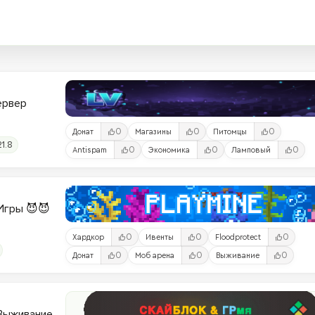
Сервер
0
0
0
Донат
Магазины
Питомцы
21.8
0
0
0
Antispam
Экономика
Ламповый
и-Игры 😈😈
0
0
0
Хардкор
Ивенты
Floodprotect
0
0
0
Донат
Моб арена
Выживание
 Выживание