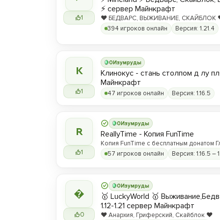
⚡ сервер Майнкрафт
1
❤️ БЕДВАРС, ВЫЖИВАНИЕ, СКАЙБЛОК ❤️
hype.play-ml.ru ❤️
394 игроков онлайн
Версия: 1.21.4
0
Изумруды
К
Клинокус - стань столпом д лу пл
Майнкрафт
1
47 игроков онлайн
Версия: 1.16.5
0
Изумруды
R
ReallyTime - Копия FunTime
Копия FunTime с бесплатным донатом Г
1
57 игроков онлайн
Версия: 1.16.5 – 1
0
Изумруды

🥇 LuckyWorld 🥇 Выживание,Бед
1.12-1.21 сервер Майнкрафт
0
❤️ Анархия, Гриферский, Скайблок ❤️