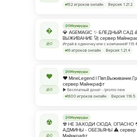
вы любите! ❤️
152 игроков онлайн
Версия: 1.21.2
0
Изумруды

💎 AGEMAGIC ✨ БЛЕДНЫЙ САД 
ВЫЖИВАНИЕ 🚀 сервер Майнкра
0
Играй в одиночку или с компанией! 1.19.4 
16 игроков онлайн
Версия: 1.21.4
0
Изумруды
❤
❤️ MineLegend | Пвп,Выживание,Г
сервер Майнкрафт
0
▶️ Бесплатный донат - /promo new
1800 игроков онлайн
Версия: 1.16.5
0
Изумруды
☢
☢ НЕ ЗАХОДИ СЮДА, ОПАСНО 
АДМИНЫ - ОБЕЗЬЯНЫ ⚠ сервер
Майнкрафт
0