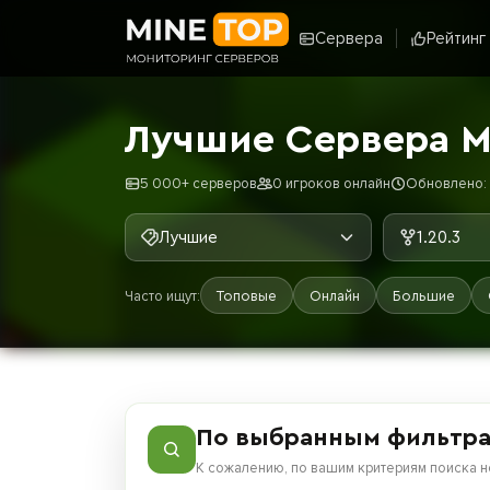
Сервера
Рейтинг
Лучшие Сервера М
5 000+ серверов
0 игроков онлайн
Обновлено: 7
Лучшие
1.20.3
Часто ищут:
Топовые
Онлайн
Большие
По выбранным фильтра
К сожалению, по вашим критериям поиска н