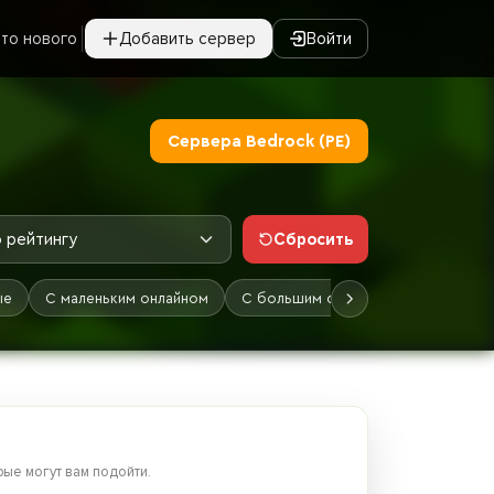
то нового
Добавить сервер
Войти
Сервера Bedrock (PE)
Сбросить
 рейтингу
ые
С маленьким онлайном
С большим онлайном
Лучшие
ые могут вам подойти.