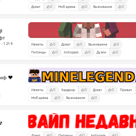
0
0
0
Донат
Моб арена
Выживание

фт
- 1.21.4
0
0
0
Ивенты
Донат
Выживание
0
0
0
Питомцы
Antispam
Дуэли
риф ❤️
0
0
0
Ивенты
Хардкор
Донат
Приват
0
0
Моб арена
Выживание
☢
0
0
0
Донат
Питомцы
Antispam