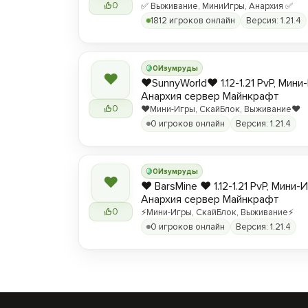
0
✅ Выживание, МиниИгры, Анархия ✅
1812 игроков онлайн
Версия: 1.21.4
0
Изумруды
❤
❤️SunnyWorld❤️ 1.12-1.21 PvP, Мин
Анархия сервер Майнкрафт
0
❤️Мини-Игры, СкайБлок, Выживание❤️
0 игроков онлайн
Версия: 1.21.4
0
Изумруды
❤
❤️ BarsMine ❤️ 1.12-1.21 PvP, Мини-
Анархия сервер Майнкрафт
0
⚡Мини-Игры, СкайБлок, Выживание⚡
0 игроков онлайн
Версия: 1.21.4