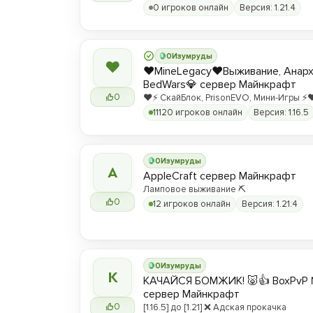
0 игроков онлайн
Версия: 1.21.4
0
Изумруды
❤
❤️MineLegacy❤️Выживание, Анарх
BedWars💎 сервер Майнкрафт
0
❤️⚡️ СкайБлок, PrisonEVO, Мини-Игры ⚡️❤
11120 игроков онлайн
Версия: 1.16.5
0
Изумруды
A
AppleCraft сервер Майнкрафт
Ламповое выживание ⛏️
0
12 игроков онлайн
Версия: 1.21.4
0
Изумруды
К
КАЧАЙСЯ БОМЖИК! 🐷👍 BoxPvP 
сервер Майнкрафт
0
[1.16.5] до [1.21] ❌ Адская прокачка