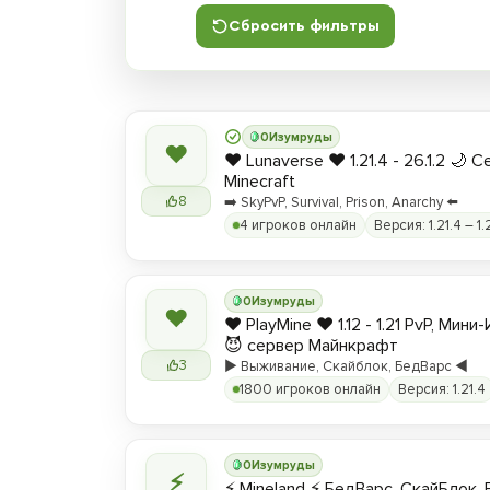
Сбросить фильтры
0
Изумруды
❤
❤️ Lunaverse ❤️ 1.21.4 - 26.1.2 🌙 
Minecraft
8
➡️ SkyPvP, Survival, Prison, Anarchy ⬅️
4 игроков онлайн
Версия: 1.21.4 – 1.
0
Изумруды
❤
❤️ PlayMine ❤️ 1.12 - 1.21 PvP, Мин
😈 сервер Майнкрафт
3
▶️ Выживание, Скайблок, БедВарс ◀️
1800 игроков онлайн
Версия: 1.21.4
0
Изумруды
⚡
⚡ Mineland ⚡ БедВарс, СкайБлок,