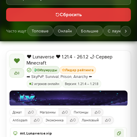
Сбросить
Часто ищут:
Топовые
Онлайн
Большие
С лаунчером
❤️ Lunaverse ❤️ 1.21.4 - 26.1.2 🌙 Сервер
❤
Minecraft
0
Изумруды
Лидер рейтинга
8
➡️ SkyPvP, Survival, Prison, Anarchy ⬅️
2 игроков онлайн
Версия: 1.21.4 – 1.21.8
0
0
0
Донат
Магазины
Питомцы
0
0
0
Antispam
Экономика
Ламповый
mt.Lunaverse.vip