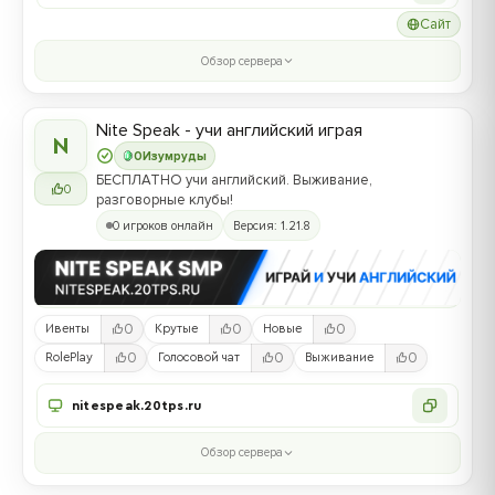
Сайт
Обзор сервера
Nite Speak - учи английский играя
N
0
Изумруды
БЕСПЛАТНО учи английский. Выживание,
0
разговорные клубы!
0 игроков онлайн
Версия: 1.21.8
0
0
0
Ивенты
Крутые
Новые
0
0
0
RolePlay
Голосовой чат
Выживание
nitespeak.20tps.ru
Обзор сервера