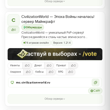
Обзор сервера
CivilizationWorld — Эпоха Войны началась!
C
сервер Майнкрафт
0
Изумруды
0
CivilizationWorld — уникальный PvP-сервер!
Присоединяйся и стань частью эпического
противостояния между Альвами и Йотунами!
74 игроков онлайн
Версия: 1.21.4
0
0
0
Ивенты
Донат
Приват
0
0
0
Анархия
Кейсы
RPG
mc.civilizationworld.ru
Сайт
Обзор сервера