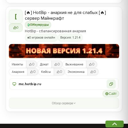
[🔥] HotBip - анархия не для слабых [🔥]
[
сервер Майнкрафт
0
Изумруды
0
HotBip - сбалансированная анархия
0 игроков онлайн
Версия: 1.21.4
0
0
0
Ивенты
Донат
Выживание
0
0
0
Анархия
Кейсы
Экономика
mc.hotbip.ru
Сайт
Обзор сервера