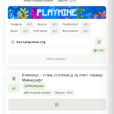
1980 игроков онлайн
Версия: 1.21.4
0
0
0
Хардкор
Ивенты
Floodprotect
0
0
0
Донат
Моб арена
Выживание
best.playmine.org
Сайт
Обзор сервера
Клинокус - стань столпом д лу пля г сервер
К
Майнкрафт
0
Изумруды
1
40 игроков онлайн
Версия: 1.16.5