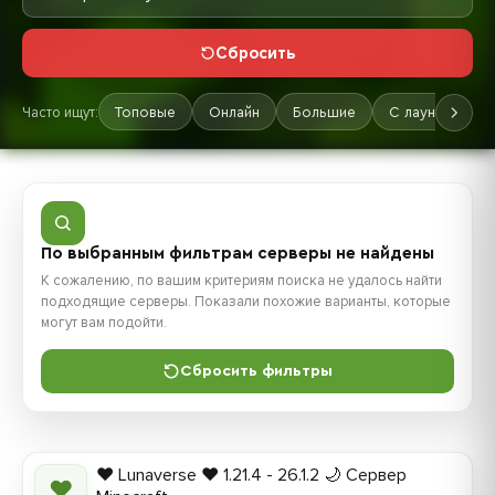
Сбросить
Часто ищут:
Топовые
Онлайн
Большие
С лаунчером
По выбранным фильтрам серверы не найдены
К сожалению, по вашим критериям поиска не удалось найти
подходящие серверы. Показали похожие варианты, которые
могут вам подойти.
Сбросить фильтры
❤️ Lunaverse ❤️ 1.21.4 - 26.1.2 🌙 Сервер
❤