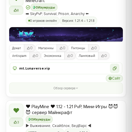
Minecraft
0
Изумруды
8
➡️ SkyPvP, Survival, Prison, Anarchy ⬅️
0 игроков онлайн
Версия: 1.21.4 – 1.21.8
0
0
0
Донат
Магазины
Питомцы
0
0
0
Antispam
Экономика
Ламповый
mt.Lunaverse.vip
Сайт
Обзор сервера
❤️ PlayMine ❤️ 1.12 - 1.21 PvP, Мини-Игры 😈😈
❤
😈 сервер Майнкрафт
0
Изумруды
3
▶️ Выживание, Скайблок, БедВарс ◀️