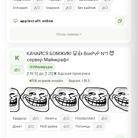
0
0
0
Antispam
Анархия
Без вайпов
applecraft.online
Обзор сервера
КАЧАЙСЯ БОМЖИК! 🐷👍 BoxPvP №1 😈
К
сервер Майнкрафт
0
Изумруды
0
[1.16.5] до [1.21] ❌ Адская прокачка
706 игроков онлайн
Версия: 1.16.5
0
0
0
Хардкор
Ивенты
Floodprotect
0
0
0
Донат
Моб арена
Питомцы