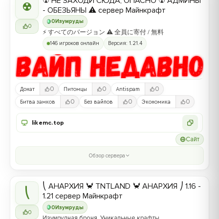
☢ НЕ ЗАХОДИ СЮДА, ОПАСНО ☢ АДМИНЫ
☢
- ОБЕЗЬЯНЫ ⚠ сервер Майнкрафт
0
Изумруды
0
⚡ すべてのバージョン ⚠ 全員に寄付 / 無料
146 игроков онлайн
Версия: 1.21.4
0
0
0
Донат
Питомцы
Antispam
0
0
0
Битва замков
Без вайпов
Экономика
likemc.top
Сайт
Обзор сервера
⎝ АНАРХИЯ 🦀 TNTLAND 🦀 АНАРХИЯ ⎠ 1.16 -
⎝
1.21 сервер Майнкрафт
0
Изумруды
0
Изумрудная броня, Уникальные крафты