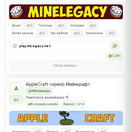
0
0
0
Донат
Питомцы
Antispam
0
0
0
Битва замков
Без вайпов
Экономика
play.MLegacy.net
Сайт
Обзор сервера
AppleCraft сервер Майнкрафт
A
0
Изумруды
Ламповое выживание ⛏️
0
16 игроков онлайн
Версия: 1.21.4
0
0
0
Пиратские
Приват
Выживание