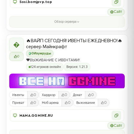
Sosi.bomjpvp.top
Сайт
Обзор сервера
🔥ВАЙП СЕГОДНЯ! ИВЕНТЫ ЕЖЕДНЕВНО!🔥

сервер Майнкрафт
0
Изумруды
0
❤️ВЫЖИВАНИЕ С ИВЕНТАМИ!
124 игроков онлайн
Версия: 1.21.3
0
0
0
Ивенты
Хардкор
Донат
0
0
0
Приват
Моб арена
Выживание
MAMA.GGMINE.RU
Сайт