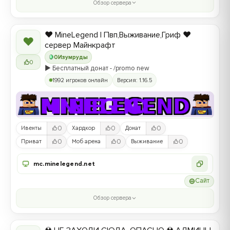
Обзор сервера
❤️ MineLegend | Пвп,Выживание,Гриф ❤️
❤
сервер Майнкрафт
0
Изумруды
0
▶️ Бесплатный донат - /promo new
1992 игроков онлайн
Версия: 1.16.5
0
0
0
Ивенты
Хардкор
Донат
0
0
0
Приват
Моб арена
Выживание
mc.minelegend.net
Сайт
Обзор сервера