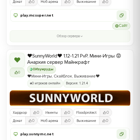
0
0
0
Донат
Моб арена
Выживание
play.mcsuper.net
Сайт
Обзор сервера
❤️SunnyWorld❤️ 1.12-1.21 PvP, Мини-Игры 😡
❤
Анархия сервер Майнкрафт
0
Изумруды
0
❤️Мини-Игры, СкайБлок, Выживание❤️
0 игроков онлайн
Версия: 1.21.4
0
0
0
Хардкор
Ивенты
Floodprotect
0
0
0
Донат
Моб арена
Выживание
play.sunnymc.net