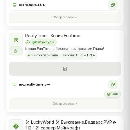
KLINOKUS.FUN
Обзор сервера
ReallyTime - Копия FunTime
R
0
Изумруды
Копия FunTime с бесплатным донатом Глава!
1
39 игроков онлайн
Версия: 1.16.5 – 1.21.4
mc.reallytime.pw
Сайт
Обзор сервера
🥇 LuckyWorld 🥇 Выживание,Бедварс,PVP🔥

1.12-1.21 сервер Майнкрафт