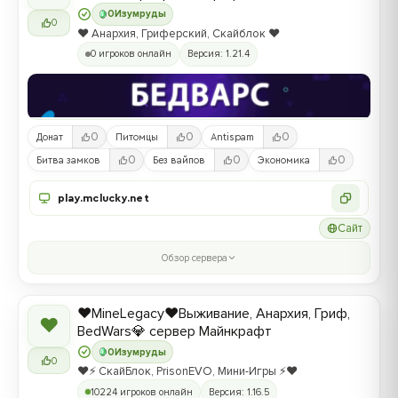
0
Изумруды
0
❤️ Анархия, Гриферский, Скайблок ❤️
0 игроков онлайн
Версия: 1.21.4
0
0
0
Донат
Питомцы
Antispam
0
0
0
Битва замков
Без вайпов
Экономика
play.mclucky.net
Сайт
Обзор сервера
❤️MineLegacy❤️Выживание, Анархия, Гриф,
❤
BedWars💎 сервер Майнкрафт
0
Изумруды
0
❤️⚡️ СкайБлок, PrisonEVO, Мини-Игры ⚡️❤️
10224 игроков онлайн
Версия: 1.16.5