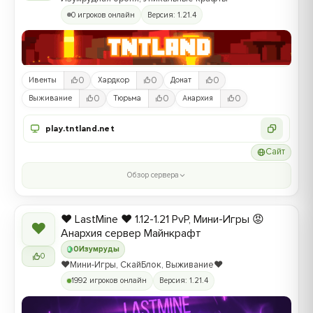
0 игроков онлайн
Версия: 1.21.4
0
0
0
Ивенты
Хардкор
Донат
0
0
0
Выживание
Тюрьма
Анархия
play.tntland.net
Сайт
Обзор сервера
❤️ LastMine ❤️ 1.12-1.21 PvP, Мини-Игры 😡
❤
Анархия сервер Майнкрафт
0
Изумруды
0
❤️Мини-Игры, СкайБлок, Выживание❤️
1992 игроков онлайн
Версия: 1.21.4