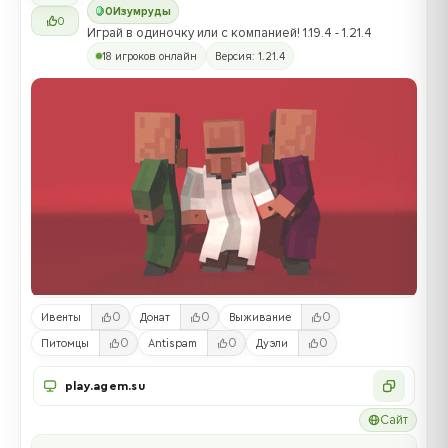
0
Изумруды
0
Играй в одиночку или с компанией! 1.19.4 - 1.21.4
18 игроков онлайн
Версия: 1.21.4
0
0
0
Ивенты
Донат
Выживание
0
0
0
Питомцы
Antispam
Дуэли
play.agem.su
Сайт