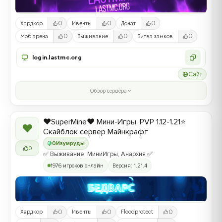
0
0
0
Хардкор
Ивенты
Донат
0
0
0
Моб арена
Выживание
Битва замков
login.lastmc.org
Сайт
Обзор сервера
❤️SuperMine❤️ Мини-Игры, PVP 1.12-1.21⭐
❤
Скайблок сервер Майнкрафт
0
Изумруды
0
✅ Выживание, МиниИгры, Анархия ✅
1976 игроков онлайн
Версия: 1.21.4
0
0
0
Хардкор
Ивенты
Floodprotect