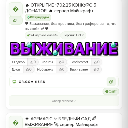
🔥 ОТКРЫТИЕ 17.02.25 КОНКУРС 5

ДОНАТОВ! 🔥 сервер Майнкрафт
0
Изумруды
0
❤️ Выживание, без креатива, без гриферства, то, что
вы любите! ❤️
124 игроков онлайн
Версия: 1.21.2
0
0
0
Хардкор
Ивенты
Floodprotect
0
0
0
Донат
Моб арена
Выживание
GR.GGMINE.RU
Сайт
Обзор сервера
💎 AGEMAGIC ✨ БЛЕДНЫЙ САД 🌈

ВЫЖИВАНИЕ 🚀 сервер Майнкрафт