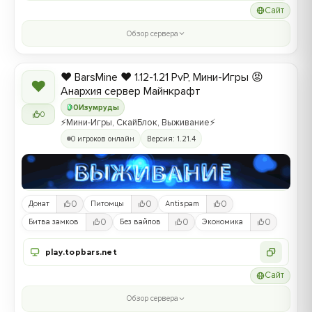
Сайт
Обзор сервера
❤️ BarsMine ❤️ 1.12-1.21 PvP, Мини-Игры 😡
❤
Анархия сервер Майнкрафт
0
Изумруды
0
⚡Мини-Игры, СкайБлок, Выживание⚡
0 игроков онлайн
Версия: 1.21.4
0
0
0
Донат
Питомцы
Antispam
0
0
0
Битва замков
Без вайпов
Экономика
play.topbars.net
Сайт
Обзор сервера