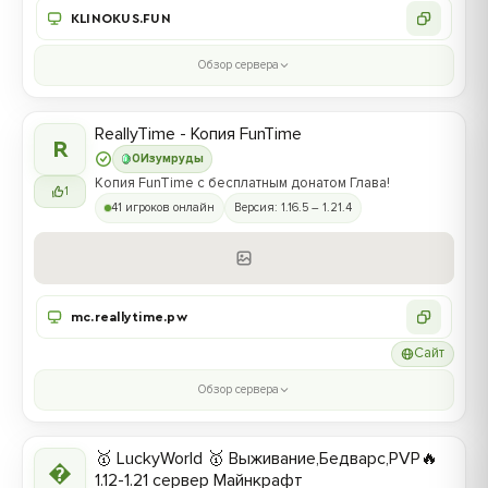
KLINOKUS.FUN
Обзор сервера
ReallyTime - Копия FunTime
R
0
Изумруды
Копия FunTime с бесплатным донатом Глава!
1
41 игроков онлайн
Версия: 1.16.5 – 1.21.4
mc.reallytime.pw
Сайт
Обзор сервера
🥇 LuckyWorld 🥇 Выживание,Бедварс,PVP🔥

1.12-1.21 сервер Майнкрафт