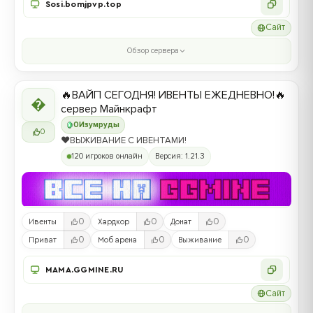
Sosi.bomjpvp.top
Сайт
Обзор сервера
🔥ВАЙП СЕГОДНЯ! ИВЕНТЫ ЕЖЕДНЕВНО!🔥

сервер Майнкрафт
0
Изумруды
0
❤️ВЫЖИВАНИЕ С ИВЕНТАМИ!
120 игроков онлайн
Версия: 1.21.3
0
0
0
Ивенты
Хардкор
Донат
0
0
0
Приват
Моб арена
Выживание
MAMA.GGMINE.RU
Сайт