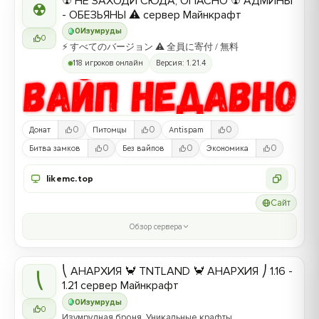
☢ НЕ ЗАХОДИ СЮДА, ОПАСНО ☢ АДМИНЫ
☢
- ОБЕЗЬЯНЫ ⚠ сервер Майнкрафт
0
Изумруды
0
⚡ すべてのバージョン ⚠ 全員に寄付 / 無料
118 игроков онлайн
Версия: 1.21.4
0
0
0
Донат
Питомцы
Antispam
0
0
0
Битва замков
Без вайпов
Экономика
likemc.top
Сайт
Обзор сервера
⎝ АНАРХИЯ 🦀 TNTLAND 🦀 АНАРХИЯ ⎠ 1.16 -
⎝
1.21 сервер Майнкрафт
0
Изумруды
0
Изумрудная броня, Уникальные крафты