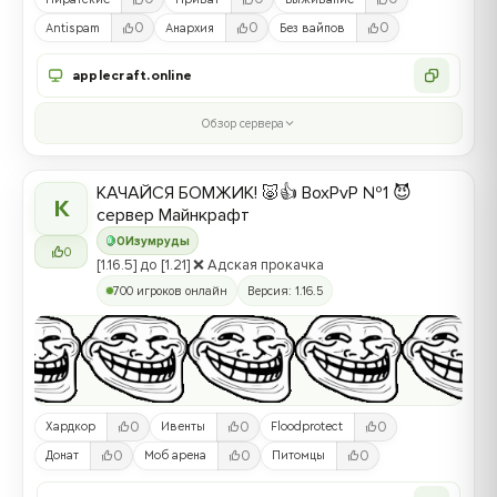
0
0
0
Antispam
Анархия
Без вайпов
applecraft.online
Обзор сервера
КАЧАЙСЯ БОМЖИК! 🐷👍 BoxPvP №1 😈
К
сервер Майнкрафт
0
Изумруды
0
[1.16.5] до [1.21] ❌ Адская прокачка
700 игроков онлайн
Версия: 1.16.5
0
0
0
Хардкор
Ивенты
Floodprotect
0
0
0
Донат
Моб арена
Питомцы