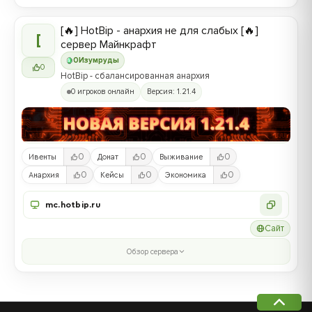
[🔥] HotBip - анархия не для слабых [🔥]
[
сервер Майнкрафт
0
Изумруды
0
HotBip - сбалансированная анархия
0 игроков онлайн
Версия: 1.21.4
0
0
0
Ивенты
Донат
Выживание
0
0
0
Анархия
Кейсы
Экономика
mc.hotbip.ru
Сайт
Обзор сервера