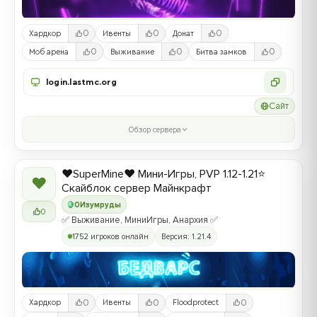
0
0
0
Хардкор
Ивенты
Донат
0
0
0
Моб арена
Выживание
Битва замков
login.lastmc.org
Сайт
Обзор сервера
❤️SuperMine❤️ Мини-Игры, PVP 1.12-1.21⭐
❤
Скайблок сервер Майнкрафт
0
Изумруды
0
✅ Выживание, МиниИгры, Анархия ✅
1752 игроков онлайн
Версия: 1.21.4
0
0
0
Хардкор
Ивенты
Floodprotect