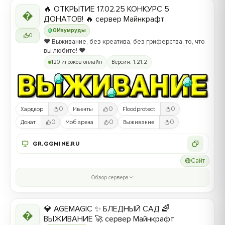
🔥 ОТКРЫТИЕ 17.02.25 КОНКУРС 5

ДОНАТОВ! 🔥 сервер Майнкрафт
0
Изумруды
0
❤️ Выживание, без креатива, без гриферства, то, что
вы любите! ❤️
120 игроков онлайн
Версия: 1.21.2
0
0
0
Хардкор
Ивенты
Floodprotect
0
0
0
Донат
Моб арена
Выживание
GR.GGMINE.RU
Сайт
Обзор сервера
💎 AGEMAGIC ✨ БЛЕДНЫЙ САД 🌈

ВЫЖИВАНИЕ 🚀 сервер Майнкрафт