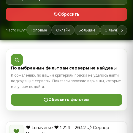
Сбросить
Часто ищут:
Топовые
Онлайн
Большие
С лаунчером
По выбранным фильтрам серверы не найдены
К сожалению, по вашим критериям поиска не удалось найти
подходящие серверы. Показали похожие варианты, которые
могут вам подойти.
Сбросить фильтры
❤️ Lunaverse ❤️ 1.21.4 - 26.1.2 🌙 Сервер
❤