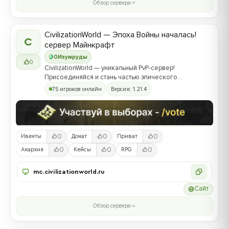
Обзор сервера
CivilizationWorld — Эпоха Войны началась!
C
сервер Майнкрафт
0
Изумруды
0
CivilizationWorld — уникальный PvP-сервер!
Присоединяйся и стань частью эпического
противостояния между Альвами и Йотунами!
75 игроков онлайн
Версия: 1.21.4
0
0
0
Ивенты
Донат
Приват
0
0
0
Анархия
Кейсы
RPG
mc.civilizationworld.ru
Сайт
Обзор сервера