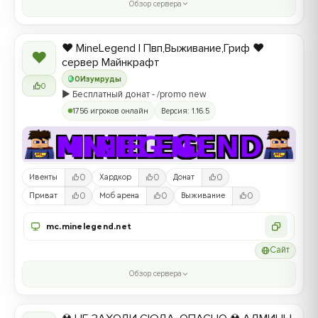
Обзор сервера
❤️ MineLegend | Пвп,Выживание,Гриф ❤️
❤
сервер Майнкрафт
0
Изумруды
0
▶️ Бесплатный донат - /promo new
1756 игроков онлайн
Версия: 1.16.5
0
0
0
Ивенты
Хардкор
Донат
0
0
0
Приват
Моб арена
Выживание
mc.minelegend.net
Сайт
Обзор сервера