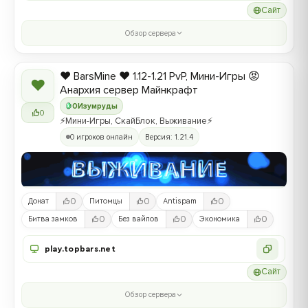
Сайт
Обзор сервера
❤️ BarsMine ❤️ 1.12-1.21 PvP, Мини-Игры 😡
❤
Анархия сервер Майнкрафт
0
Изумруды
0
⚡Мини-Игры, СкайБлок, Выживание⚡
0 игроков онлайн
Версия: 1.21.4
0
0
0
Донат
Питомцы
Antispam
0
0
0
Битва замков
Без вайпов
Экономика
play.topbars.net
Сайт
Обзор сервера