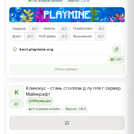
1756 игроков онлайн
Версия: 1.21.4
0
0
0
Хардкор
Ивенты
Floodprotect
0
0
0
Донат
Моб арена
Выживание
best.playmine.org
Сайт
Обзор сервера
Клинокус - стань столпом д лу пля г сервер
К
Майнкрафт
0
Изумруды
1
23 игроков онлайн
Версия: 1.16.5