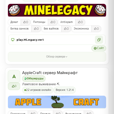
0
0
0
Донат
Питомцы
Antispam
0
0
0
Битва замков
Без вайпов
Экономика
play.MLegacy.net
Сайт
Обзор сервера
AppleCraft сервер Майнкрафт
A
0
Изумруды
Ламповое выживание ⛏️
0
22 игроков онлайн
Версия: 1.21.4
0
0
0
Пиратские
Приват
Выживание