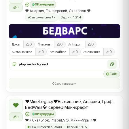
0
Изумруды
0
❤️ Анархия, Гриферский, Скайблок ❤️
0 игроков онлайн
Версия: 1.21.4
0
0
0
Донат
Питомцы
Antispam
0
0
0
Битва замков
Без вайпов
Экономика
play.mclucky.net
Сайт
Обзор сервера
❤️MineLegacy❤️Выживание, Анархия, Гриф,
❤
BedWars💎 сервер Майнкрафт
0
Изумруды
0
❤️⚡️ СкайБлок, PrisonEVO, Мини-Игры ⚡️❤️
10640 игроков онлайн
Версия: 1.16.5