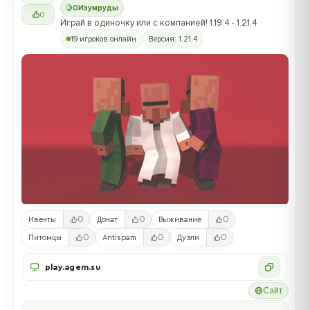
0
Изумруды
0
Играй в одиночку или с компанией! 1.19.4 - 1.21.4
19 игроков онлайн
Версия: 1.21.4
0
0
0
Ивенты
Донат
Выживание
0
0
0
Питомцы
Antispam
Дуэли
play.agem.su
Сайт