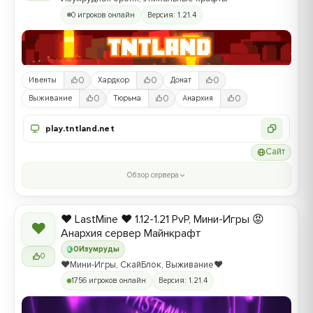
0 игроков онлайн
Версия: 1.21.4
0
0
0
Ивенты
Хардкор
Донат
0
0
0
Выживание
Тюрьма
Анархия
play.tntland.net
Сайт
Обзор сервера
❤️ LastMine ❤️ 1.12-1.21 PvP, Мини-Игры 😡
❤
Анархия сервер Майнкрафт
0
Изумруды
0
❤️Мини-Игры, СкайБлок, Выживание❤️
1756 игроков онлайн
Версия: 1.21.4