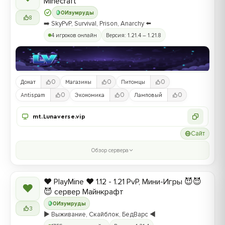
Minecraft
0
Изумруды
8
➡️ SkyPvP, Survival, Prison, Anarchy ⬅️
4 игроков онлайн
Версия: 1.21.4 – 1.21.8
0
0
0
Донат
Магазины
Питомцы
0
0
0
Antispam
Экономика
Ламповый
mt.Lunaverse.vip
Сайт
Обзор сервера
❤️ PlayMine ❤️ 1.12 - 1.21 PvP, Мини-Игры 😈😈
❤
😈 сервер Майнкрафт
0
Изумруды
3
▶️ Выживание, Скайблок, БедВарс ◀️