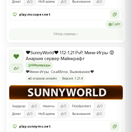
0
0
0
Донат
Моб арена
Выживание
play.mcsuper.net
Сайт
Обзор сервера
❤️SunnyWorld❤️ 1.12-1.21 PvP, Мини-Игры 😡
❤
Анархия сервер Майнкрафт
0
Изумруды
0
❤️Мини-Игры, СкайБлок, Выживание❤️
0 игроков онлайн
Версия: 1.21.4
0
0
0
Хардкор
Ивенты
Floodprotect
0
0
0
Донат
Моб арена
Выживание
play.sunnymc.net